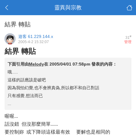
靈異與宗教
結界 轉貼
遊客
61.229.144.x
#
31
2005-4-2 15:32:07
管理
結界 轉貼
下面引用由
Melody
在
2005/04/01 07:58pm
發表的內容：
哦.....
這樣的話應該是破吧
因為我怕幻覺,也不會辨真偽,所以都不和自己對話
只有感覺.想法而已
...
喔喔...
話沒錯 但沒那麼簡單......
要控制妳 或下降頭這樣最有效 要解也是相同的