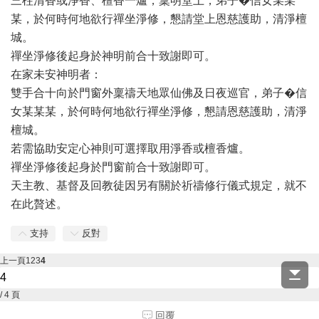
三柱清香或淨香、檀香一爐，稟明堂上，弟子�信女某某
某，於何時何地欲行禪坐淨修，懇請堂上恩慈護助，清淨檀
城。
禪坐淨修後起身於神明前合十致謝即可。
在家未安神明者：
雙手合十向於門窗外稟禱天地眾仙佛及日夜巡官，弟子�信
女某某某，於何時何地欲行禪坐淨修，懇請恩慈護助，清淨
檀城。
若需協助安定心神則可選擇取用淨香或檀香爐。
禪坐淨修後起身於門窗前合十致謝即可。
天主教、基督及回教徒因另有關於祈禱修行儀式規定，就不
在此贅述。
支持
反對
上一頁
1
2
3
4
/ 4 頁
回覆