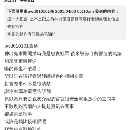
下面引用由
pwd010101
在
2005/04/03 05:10am
發表的內容：
這一大把香 是不是跟之前神出鬼沒節目陳姿妤老師處理女信徒
去她宮裡
拿香的動作有同樣的意涵!?
pwd010101葛格
神出鬼末剛開播時我是忠實觀眾,後來被節目所營造的氣氛
和來賓驚叫連連
嚇的再也不敢看了
所以只在這裡看過靜師提過的相關文章
對實際事件不是很清楚
謝謝hc葛格願意告訴我
原以為只要是親友介紹的宮就很安全就很放心的去問事
不敢亂跑宮廟的人提起勇氣去問事
卻遇到這種事
或許是我比較礙眼吧
我會再自我檢討的