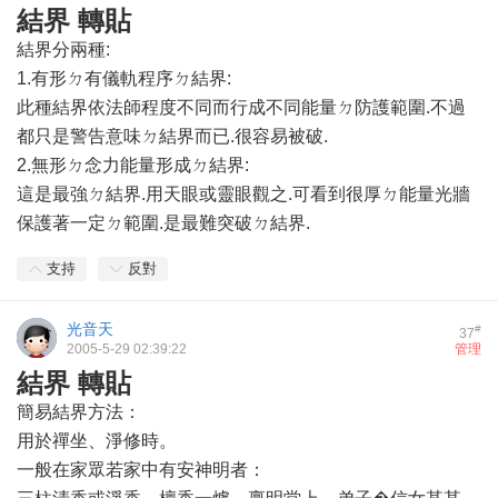
結界 轉貼
結界分兩種:
1.有形ㄉ有儀軌程序ㄉ結界:
此種結界依法師程度不同而行成不同能量ㄉ防護範圍.不過
都只是警告意味ㄉ結界而已.很容易被破.
2.無形ㄉ念力能量形成ㄉ結界:
這是最強ㄉ結界.用天眼或靈眼觀之.可看到很厚ㄉ能量光牆
保護著一定ㄉ範圍.是最難突破ㄉ結界.
支持
反對
光音天
#
37
2005-5-29 02:39:22
管理
結界 轉貼
簡易結界方法：
用於禪坐、淨修時。
一般在家眾若家中有安神明者：