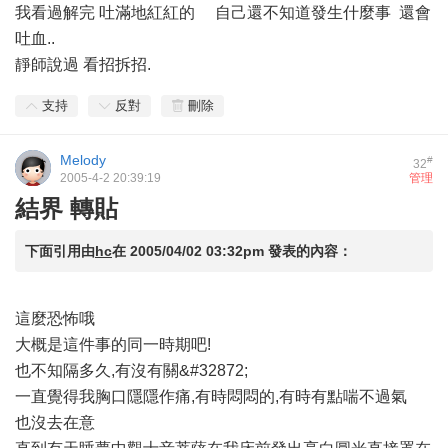
我看過解完 吐滿地紅紅的 自己還不知道發生什麼事 還會
吐血..
靜師說過 看招拆招.
支持
反對
刪除
Melody
#
32
2005-4-2 20:39:19
管理
結界 轉貼
下面引用由
hc
在
2005/04/02 03:32pm
發表的內容：
這麼恐怖哦
大概是這件事的同一時期吧!
也不知隔多久,有沒有關&#32872;
一直覺得我胸口隱隱作痛,有時悶悶的,有時有點喘不過氣
也沒去在意