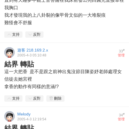
直到有天睡夢中觀士音菩薩在我床前發出亮白圓光直接罩在
我胸口
我才發現我的上八卦裂的像甲骨文似的一大堆裂痕
難怪會不舒服
支持
反對
遊客
218.169.2.x
#
33
2005-4-3 05:10:48
管理
結界 轉貼
這一大把香 是不是跟之前神出鬼沒節目陳姿妤老師處理女
信徒去她宮裡
拿香的動作有同樣的意涵!?
支持
反對
刪除
Melody
#
34
2005-4-3 12:19:54
管理
結界 轉貼