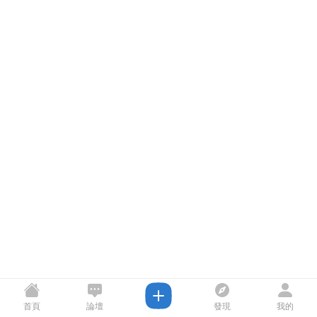
首頁
論壇
發現
我的