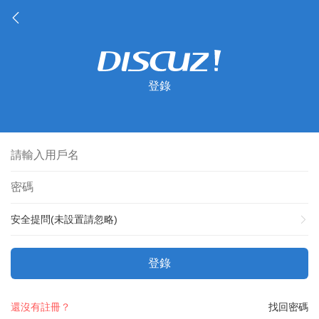
登錄
安全提問(未設置請忽略)
登錄
還沒有註冊？
找回密碼