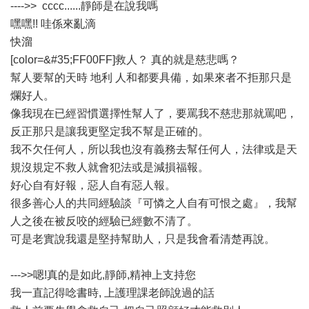
---->> cccc......靜師是在說我嗎
嘿嘿!! 哇係來亂滴
快溜
[color=&#35;FF00FF]救人？ 真的就是慈悲嗎？
幫人要幫的天時 地利 人和都要具備，如果來者不拒那只是
爛好人。
像我現在已經習慣選擇性幫人了，要罵我不慈悲那就罵吧，
反正那只是讓我更堅定我不幫是正確的。
我不欠任何人，所以我也沒有義務去幫任何人，法律或是天
規沒規定不救人就會犯法或是減損福報。
好心自有好報，惡人自有惡人報。
很多善心人的共同經驗談『可憐之人自有可恨之處』，我幫
人之後在被反咬的經驗已經數不清了。
可是老實說我還是堅持幫助人，只是我會看清楚再說。
--->>嗯!真的是如此,靜師,精神上支持您
我一直記得唸書時, 上護理課老師說過的話