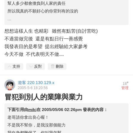
幫人多少都會擔負到人家的責任
所以我真的不願好心的你背到有的沒的
...
想想這樣人生 也精彩 雖然有點苦(自討苦吃)
不過當做完後 還是有點日行一善感覺
我發表目的是希望 提出經驗給大家參考
今天不做 不代表明天不做....
支持
反對
刪除
遊客
220.130.129.x
#
18
2005-5-6 18:20:56
管理
冒犯到別人的業障與業力
下面引用由
miki
在
2005/05/06 02:26pm
發表的內容：
老哥請你拿出良心喔！
不是我不幫你，是我沒那個能力
我自身都難保了，你叫我怎幫