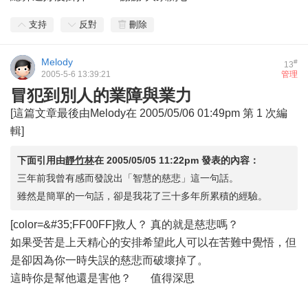
支持
反對
刪除
Melody
#
13
2005-5-6 13:39:21
管理
冒犯到別人的業障與業力
[這篇文章最後由Melody在 2005/05/06 01:49pm 第 1 次編
輯]
下面引用由
靜竹林
在
2005/05/05 11:22pm
發表的內容：
三年前我曾有感而發說出「智慧的慈悲」這一句話。
雖然是簡單的一句話，卻是我花了三十多年所累積的經驗。
[color=&#35;FF00FF]救人？ 真的就是慈悲嗎？
如果受苦是上天精心的安排希望此人可以在苦難中覺悟，但
是卻因為你一時失誤的慈悲而破壞掉了。
這時你是幫他還是害他？ 值得深思