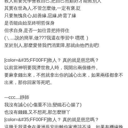
救人前要先學會救自己,把自己照顧好才能救別人
其實在世為人,不管怎麼做,一定有褒.貶
只要無愧良心,結善緣.惡緣,終需了緣
是否能由始至終明哲保身
但求自身,是否一如往昔把持得住
(ㄟ....說的簡單,做???我還在學習中 嘿嘿
)
至於別人,那麼愛替我們消業障,那就由他們去吧!
[color=&#35;FF00FF]救人？ 真的就是慈悲嗎？
以前當神明要我濟世救人時，我開出兩個條件。
要麻拿錢出來，不然就拿出你的誠心出來，如果兩樣都拿不
出來，那你回家等死吧。
---ccc....靜師
我沒有誠心(心傷重不治,變鐵石心腸了)
也沒有錢錢,又不想死,那怎麼辦丫
[color=&#35;FF00FF]救人？ 真的就是慈悲嗎？
這幾天我還會在蘆洲長安街離你家應該不遠，如果有機緣晚