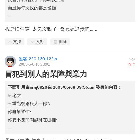
而且你每次找的都是怪咖
...
我是怕生銹 太久沒動了 會忘記退步的......
支持
反對
刪除
遊客
220.130.129.x
#
19
2005-5-6 18:23:02
管理
冒犯到別人的業障與業力
下面引用由
cmj0920
在
2005/05/06 09:55am
發表的內容：
hc老大
三重光復路很大一條ㄟ
你嘛幫幫忙~
你要不要問問靜師在哪裡~
...