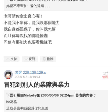
妳都不來幫忙 躲的遠遠......
老哥請你拿出良心喔！
不是我不幫你，是我沒那個能力
我自身都難保了，你叫我怎幫
而且你每次找的都是怪咖
即使有那能力也要看機緣吧
支持
反對
刪除
遊客
220.130.129.x
#
17
2005-5-6 18:19:44
管理
冒犯到別人的業障與業力
下面引用由
Melody
在
2005/05/06 02:24pm
發表的內容：
hc葛格
這就是當初我婉謝你的原因