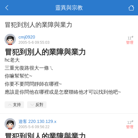
靈異與宗教
冒犯到別人的業障與業力
cmj0920
#
11
2005-5-6 09:55:03
管理
冒犯到別人的業障與業力
hc老大
三重光復路很大一條ㄟ
你嘛幫幫忙~
你要不要問問靜師在哪裡~
應該是你問他在哪裡或是怎麼聯絡他才可以找到他吧~
支持
反對
遊客
220.130.129.x
#
12
2005-5-6 09:56:22
管理
冒犯到別人的業障與業力