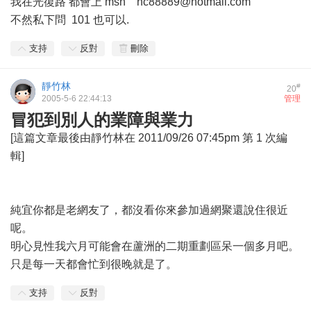
我在光復路 都會上 msn hc88889@hotmail.com
不然私下問 101 也可以.
支持
反對
刪除
靜竹林
#
20
2005-5-6 22:44:13
管理
冒犯到別人的業障與業力
[這篇文章最後由靜竹林在 2011/09/26 07:45pm 第 1 次編
輯]
純宜你都是老網友了，都沒看你來參加過網聚還說住很近
呢。
明心見性我六月可能會在蘆洲的二期重劃區呆一個多月吧。
只是每一天都會忙到很晚就是了。
支持
反對