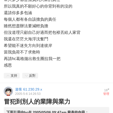
所以我真的不願好心的你背到有的沒的
還請你多多包涵
每個人都有各自該擔負的責任
雖然想盡辦法要減輕負擔
但沒道理只顧自己好過而把包袱丟給人家背
我還在茫茫大海浮沈奮鬥
希望能不迷失方向到達彼岸
當我負荷不了求救時
再請hc葛格拋出救生圈拉我一把
感恩
支持
反對
遊客
61.230.29.x
#
16
2005-5-6 14:26:53
管理
冒犯到別人的業障與業力
下面引用由
hc
在
2005/05/06 09:47am
發表的內容：