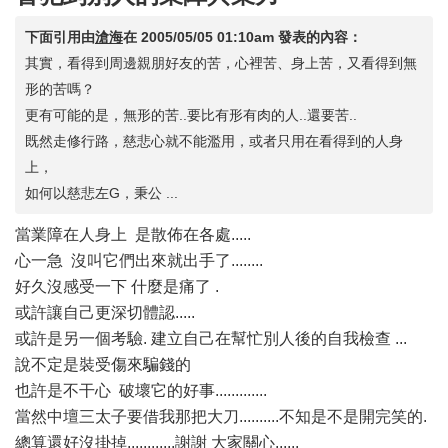
下面引用由
滄海
在
2005/05/05 01:10am
發表的內容：
其實，看得到周邊親朋好友的苦，心裡苦、身上苦，又看得到無
形的苦嗎？
更有可能的是，無形的苦..要比有形有肉的人..還要苦..
既然走修行路，慈悲心就不能濫用，或者只用在看得到的人身
上，
如何以慈悲左G，秉公 ...
當業障在人身上 是散佈在各處.....
心一急 沒叫它們出來就出手了........
好久沒感受一下 什麼是痛了 .
或許讓自己更深切體認.....
或許是另一個考驗. 建立自己在幫忙別人後的自我檢查 ...
說不定是裝受傷來騙錢的
也許是不干心 破壞它的好事.............
當然中壇三太子要借我那把大刀..........不知是不是開完笑的.
總算還好沒掛掉............謝謝 大家關心......