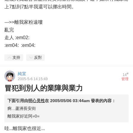
上7點到7點半我還可以挪出時間。
--->>離我家粉遠嘍
亂完
走人 :em02:
:em04: :em04:
支持
反對
純宜
#
14
2005-5-6 14:15:49
管理
冒犯到別人的業障與業力
下面引用由
明心見性
在
2005/05/06 03:44am
發表的內容：
痾...蘆洲長安街
離我家好近阿=0=
哇...離我家也很近...