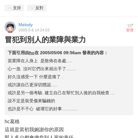
支持
反對
Melody
#
15
2005-5-6 14:24:03
管理
冒犯到別人的業障與業力
下面引用由
hc
在
2005/05/06 09:56am
發表的內容：
當業障在人身上 是散佈在各處.....
心一急 沒叫它們出來就出手了........
好久沒感受一下 什麼是痛了 .
或許讓自己更深切體認.....
或許是另一個考驗. 建立自己在幫忙別人後的自我檢查 ...
說不定是裝受傷來騙錢的
也許是不干心 破壞它的好事.............
hc葛格
這就是當初我婉謝你的原因
幫人多少都會擔負到人家的責任