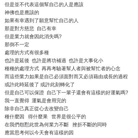
但是並不代表這個幫自己的人是應該
神佛也是應該的
如果有幸遇到了願意幫忙自己的人
那是對方慈悲 自己有幸
但是業力就會因此消失嗎?
那倒不一定
處理的方式有很多種
也許是延後 也許是將功補過 也許是大事化小
種種的處理方式 再再考驗著幫人者與被幫忙者的心念
而這些業力如果是自己必須面對而又必須藉由成長的過程
或許此時延後了 或許此刻轉化了
但是自己可以保證 自己下一輩子還會有這樣的好運氣嗎?
我一直覺得 運氣是會用完的
除非自己真正從心去改變自己
種什麼因 得什麼果 世界是很公平的
在我們怨懟此世為何業力不斷 挫折不斷的同時
應當思考何以今天會有這樣的因