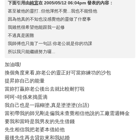
下面引用由
純宜
在
2005/05/12 06:04pm
發表的內容：
甚至被他的靈打..但他渾然不覺...我也不能怪他
因為他真的不知也沒感覺他的靈做了什麼事
我雖然很希望他能跟我一起修
不過真是困難
我師傅也只拋了一句話:你老公就是你的功課
所以我只能繼續努力囉...
加油哦!
換個角度來看,妳老公的靈正好可當妳練功的沙包
提昇妳自己的能量
當妳打贏妳老公後出去就比較耐打啦
呵呵~哇係來搗蛋滴
我自己也是一蹋糊塗,真是塗塗塗(台語)
當初帶我的師兄剛走偏我未查覺相信他說的工廠需週轉金
要我和當時是我男友的先生借錢
先生相信我把老婆本借給他
最後先生再去貸款來和我結婚