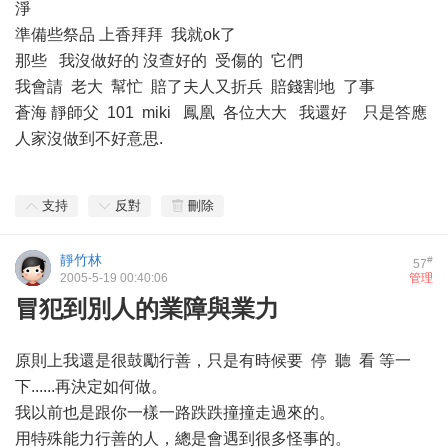
淨
準備些祭品 上香拜拜 我就ok了
那些 我沒做好的 沒查好的 受傷的 它們
我會請 老大 幫忙 賠了夫人又折兵 賠錢割地 了事
蒼海 靜師父 101 miki 鳳凰 各位大大 我還好 只是答應
人家沒做到不好意思.
支持
反對
刪除
靜竹林
#
57
2005-5-19 00:40:06
管理
冒犯到別人的業障與業力
原則上我還是很鼓勵行善，只是有時候要 停 聽 看 等一
下......再決定如何做。
我以前也是跟你一樣一路跌跌撞撞走過來的。
用特殊能力行善的人，總是會遇到很多怪事的。