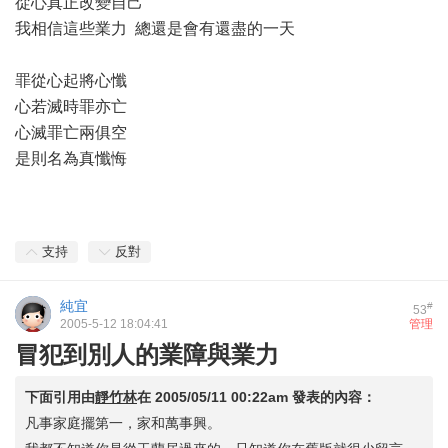
從心真正改變自己
我相信這些業力 總還是會有還盡的一天
罪從心起將心懺
心若滅時罪亦亡
心滅罪亡兩俱空
是則名為真懺悔
支持
反對
純宜
#
53
2005-5-12 18:04:41
管理
冒犯到別人的業障與業力
下面引用由
靜竹林
在
2005/05/11 00:22am
發表的內容：
凡事家庭擺第一，家和萬事興。