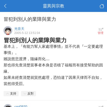
靈異與宗教
冒犯到別人的業障與業力
光音天
#
51
2005-5-12 13:51:04
管理
冒犯到別人的業障與業力
基本上，『有能力幫人家處理事情』並不代表『一定要處理
事情』。
雖說慈悲渡濟，隨緣而化....
那也得先查清楚當事者本身是否積了福報而有接受幫助的因
緣。
如果未經查清楚就貿然處理，恐怕違了因果天律而不自知，
當然得受罰。
支持
反對
cmj0920
#