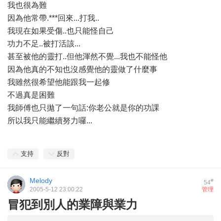
我也很為難
因為他常帶.***回來...打我..
我現在如果受傷..也只能怪自己
功力不足..被打活該...
甚至被他的靈打..但他渾然不覺...我也不能怪他
因為他真的不知也沒感覺他的靈做了什麼事
我雖然很希望他能跟我一起修
不過真是困難
我師傅也只拋了一句話:你老公就是你的功課
所以我只能繼續努力囉...
支持
反對
Melody
#
54
2005-5-12 23:00:22
管理
冒犯到別人的業障與業力