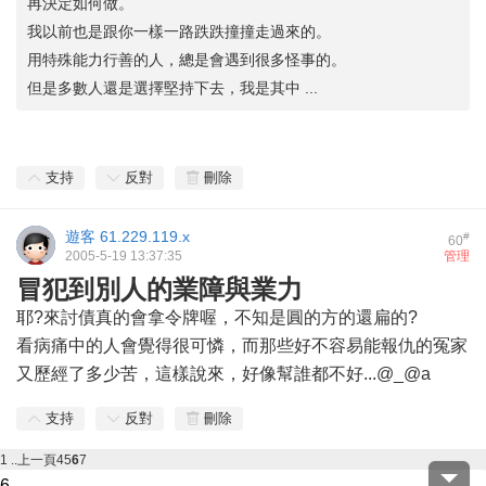
再決定如何做。
我以前也是跟你一樣一路跌跌撞撞走過來的。
用特殊能力行善的人，總是會遇到很多怪事的。
但是多數人還是選擇堅持下去，我是其中 ...
支持
反對
刪除
遊客
61.229.119.x
#
60
2005-5-19 13:37:35
管理
冒犯到別人的業障與業力
耶?來討債真的會拿令牌喔，不知是圓的方的還扁的?
看病痛中的人會覺得很可憐，而那些好不容易能報仇的冤家
又歷經了多少苦，這樣說來，好像幫誰都不好...@_@a
支持
反對
刪除
1 ..
上一頁
4
5
6
7