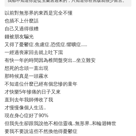
我都不知道你是從玉蘭居過來的，只知道你在舊版就很少留言。
以前對無形界的東西是完全不懂
也插不上什麼話
自己又過得很糟
錢被朋友騙光
又得了憂鬱症.焦慮症.恐慌症.懼曠症.....
一經過喪家回去就上吐下瀉
有快一年的時間因為椎間盤突出...坐立難安
想死的念頭一直出現
那時候真是一頭霧水
不知道位什麼已經有個悲慘的童年
才快樂5年慘痛的日子又來
直到去年我師傅收了我
才慢慢像個人生活..
現在身心症好了90%
但我先生卻跟我說他不相信靈魂..無形界..和輪迴轉世
要我不要說這些不然換他得憂鬱症