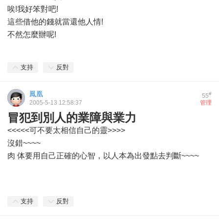
唉!我好笨對吧!
這些借他的錢就當還他人情!
不然怎麼辦呢!
支持
反對
鳳凰
#
55
2005-5-13 12:58:37
管理
冒犯到別人的業障與業力
<<<<<可不要太相信自己的靈>>>>
沒錯~~~~
肉 体要用自己正確的心智，以人本為出發點去判斷~~~~
支持
反對