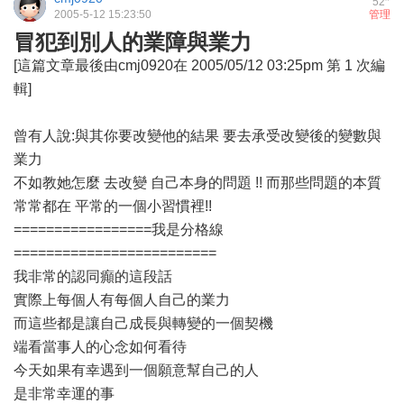
52
2005-5-12 15:23:50
管理
冒犯到別人的業障與業力
[這篇文章最後由cmj0920在 2005/05/12 03:25pm 第 1 次編
輯]
曾有人說:與其你要改變他的結果 要去承受改變後的變數與
業力
不如教她怎麼 去改變 自己本身的問題 !! 而那些問題的本質
常常都在 平常的一個小習慣裡!!
=================我是分格線
=========================
我非常的認同癲的這段話
實際上每個人有每個人自己的業力
而這些都是讓自己成長與轉變的一個契機
端看當事人的心念如何看待
今天如果有幸遇到一個願意幫自己的人
是非常幸運的事