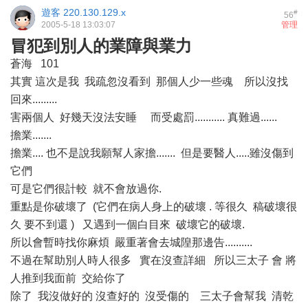
遊客
220.130.129.x
#
56
2005-5-18 13:03:07
管理
冒犯到別人的業障與業力
蒼海 101
其實 這次是我 我疏忽沒看到 那個人少一些魂 所以沒找
回來.........
害兩個人 好幾天沒法安睡 而受處罰........... 真難過......
擔業.......
擔業.... 也不是說我願幫人家擔....... 但是要醫人.....雖沒傷到
它們
可是它們很計較 就不會放過你.
重點是你破壞了 (它們在病人身上的破壞 . 等很久 稿破壞很
久 要不到還 ) 又遇到一個白目來 破壞它的破壞.
所以會暫時找你麻煩 嚴重著會去城隍那邊告..........
不過在幫助別人時人很多 實在沒查詳細 所以三太子 會 將
人推到我面前 交給你了
除了 我沒做好的 沒查好的 沒受傷的 三太子會幫我 清乾