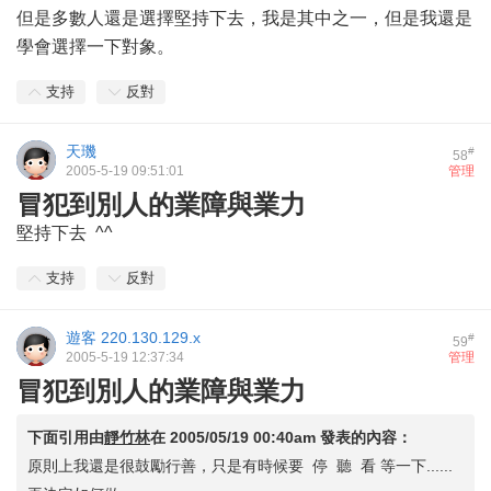
但是多數人還是選擇堅持下去，我是其中之一，但是我還是
學會選擇一下對象。
支持
反對
天璣
#
58
2005-5-19 09:51:01
管理
冒犯到別人的業障與業力
堅持下去 ^^
支持
反對
遊客
220.130.129.x
#
59
2005-5-19 12:37:34
管理
冒犯到別人的業障與業力
下面引用由
靜竹林
在
2005/05/19 00:40am
發表的內容：
原則上我還是很鼓勵行善，只是有時候要 停 聽 看 等一下......