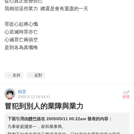
從心真正改變自己
我相信這些業力 總還是會有還盡的一天
罪從心起將心懺
心若滅時罪亦亡
心滅罪亡兩俱空
是則名為真懺悔
支持
反對
純宜
#
53
2005-5-12 18:04:41
管理
冒犯到別人的業障與業力
下面引用由
靜竹林
在
2005/05/11 00:22am
發表的內容：
凡事家庭擺第一，家和萬事興。