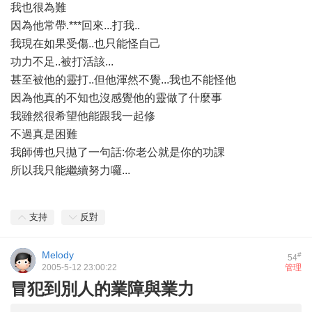
我也很為難
因為他常帶.***回來...打我..
我現在如果受傷..也只能怪自己
功力不足..被打活該...
甚至被他的靈打..但他渾然不覺...我也不能怪他
因為他真的不知也沒感覺他的靈做了什麼事
我雖然很希望他能跟我一起修
不過真是困難
我師傅也只拋了一句話:你老公就是你的功課
所以我只能繼續努力囉...
支持
反對
Melody
#
54
2005-5-12 23:00:22
管理
冒犯到別人的業障與業力