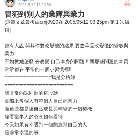
52
2005-5-12 15:23:50
管理
冒犯到別人的業障與業力
[這篇文章最後由cmj0920在 2005/05/12 03:25pm 第 1 次編
輯]
曾有人說:與其你要改變他的結果 要去承受改變後的變數與
業力
不如教她怎麼 去改變 自己本身的問題 !! 而那些問題的本質
常常都在 平常的一個小習慣裡!!
=================我是分格線
=========================
我非常的認同癲的這段話
實際上每個人有每個人自己的業力
而這些都是讓自己成長與轉變的一個契機
端看當事人的心念如何看待
今天如果有幸遇到一個願意幫自己的人
是非常幸運的事