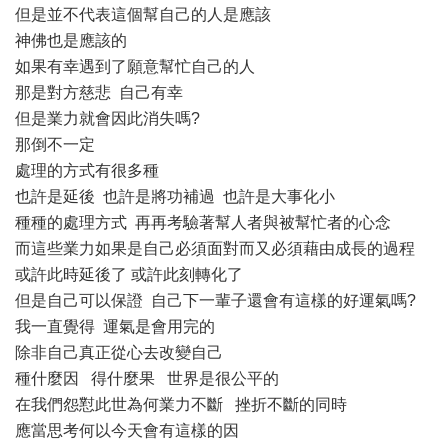
但是並不代表這個幫自己的人是應該
神佛也是應該的
如果有幸遇到了願意幫忙自己的人
那是對方慈悲 自己有幸
但是業力就會因此消失嗎?
那倒不一定
處理的方式有很多種
也許是延後 也許是將功補過 也許是大事化小
種種的處理方式 再再考驗著幫人者與被幫忙者的心念
而這些業力如果是自己必須面對而又必須藉由成長的過程
或許此時延後了 或許此刻轉化了
但是自己可以保證 自己下一輩子還會有這樣的好運氣嗎?
我一直覺得 運氣是會用完的
除非自己真正從心去改變自己
種什麼因 得什麼果 世界是很公平的
在我們怨懟此世為何業力不斷 挫折不斷的同時
應當思考何以今天會有這樣的因