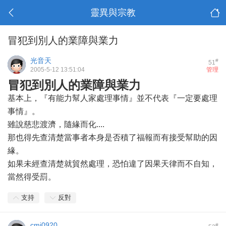
靈異與宗教
冒犯到別人的業障與業力
光音天
#
51
2005-5-12 13:51:04
管理
冒犯到別人的業障與業力
基本上，『有能力幫人家處理事情』並不代表『一定要處理
事情』。
雖說慈悲渡濟，隨緣而化....
那也得先查清楚當事者本身是否積了福報而有接受幫助的因
緣。
如果未經查清楚就貿然處理，恐怕違了因果天律而不自知，
當然得受罰。
支持
反對
cmj0920
#