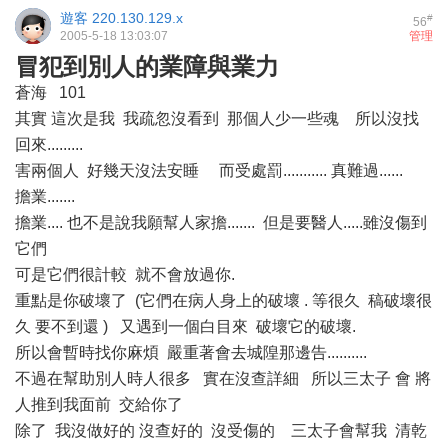
遊客
220.130.129.x
#
56
2005-5-18 13:03:07
管理
冒犯到別人的業障與業力
蒼海 101
其實 這次是我 我疏忽沒看到 那個人少一些魂 所以沒找
回來.........
害兩個人 好幾天沒法安睡 而受處罰........... 真難過......
擔業.......
擔業.... 也不是說我願幫人家擔....... 但是要醫人.....雖沒傷到
它們
可是它們很計較 就不會放過你.
重點是你破壞了 (它們在病人身上的破壞 . 等很久 稿破壞很
久 要不到還 ) 又遇到一個白目來 破壞它的破壞.
所以會暫時找你麻煩 嚴重著會去城隍那邊告..........
不過在幫助別人時人很多 實在沒查詳細 所以三太子 會 將
人推到我面前 交給你了
除了 我沒做好的 沒查好的 沒受傷的 三太子會幫我 清乾