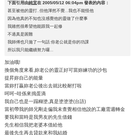
下面引用由
純宜
在
2005/05/12 06:04pm
發表的內容：
甚至被他的靈打..但他渾然不覺...我也不能怪他
因為他真的不知也沒感覺他的靈做了什麼事
我雖然很希望他能跟我一起修
不過真是困難
我師傅也只拋了一句話:你老公就是你的功課
所以我只能繼續努力囉...
加油哦!
換個角度來看,妳老公的靈正好可當妳練功的沙包
提昇妳自己的能量
當妳打贏妳老公後出去就比較耐打啦
呵呵~哇係來搗蛋滴
我自己也是一蹋糊塗,真是塗塗塗(台語)
當初帶我的師兄剛走偏我未查覺相信他說的工廠需週轉金
要我和當時是我男友的先生借錢
先生相信我把老婆本借給他
最後先生再去貸款來和我結婚