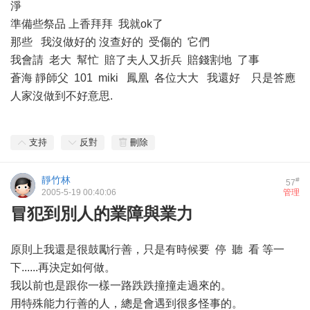
淨
準備些祭品 上香拜拜 我就ok了
那些 我沒做好的 沒查好的 受傷的 它們
我會請 老大 幫忙 賠了夫人又折兵 賠錢割地 了事
蒼海 靜師父 101 miki 鳳凰 各位大大 我還好 只是答應
人家沒做到不好意思.
支持
反對
刪除
靜竹林
#
57
2005-5-19 00:40:06
管理
冒犯到別人的業障與業力
原則上我還是很鼓勵行善，只是有時候要 停 聽 看 等一
下......再決定如何做。
我以前也是跟你一樣一路跌跌撞撞走過來的。
用特殊能力行善的人，總是會遇到很多怪事的。