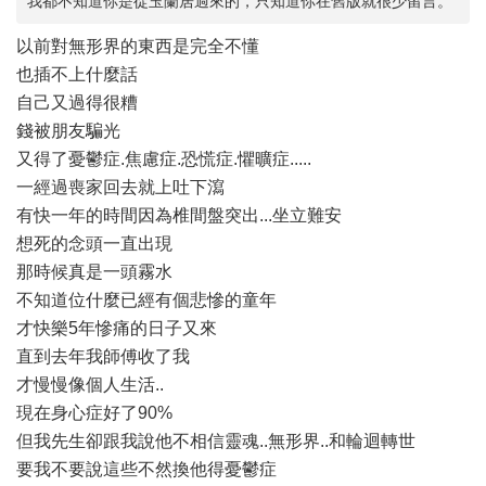
我都不知道你是從玉蘭居過來的，只知道你在舊版就很少留言。
以前對無形界的東西是完全不懂
也插不上什麼話
自己又過得很糟
錢被朋友騙光
又得了憂鬱症.焦慮症.恐慌症.懼曠症.....
一經過喪家回去就上吐下瀉
有快一年的時間因為椎間盤突出...坐立難安
想死的念頭一直出現
那時候真是一頭霧水
不知道位什麼已經有個悲慘的童年
才快樂5年慘痛的日子又來
直到去年我師傅收了我
才慢慢像個人生活..
現在身心症好了90%
但我先生卻跟我說他不相信靈魂..無形界..和輪迴轉世
要我不要說這些不然換他得憂鬱症