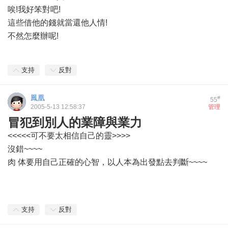
唉!我好笨對吧!
這些借他的錢就當還他人情!
不然怎麼辦呢!
支持
反對
鳳凰
#
55
2005-5-13 12:58:37
管理
冒犯到別人的業障與業力
<<<<<可不要太相信自己的靈>>>>
沒錯~~~~
肉 体要用自己正確的心智，以人本為出發點去判斷~~~~
支持
反對