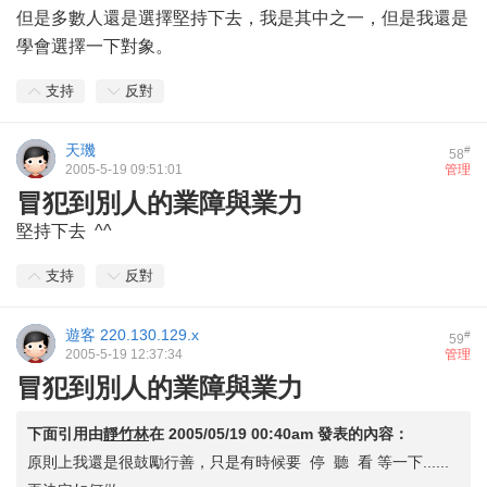
但是多數人還是選擇堅持下去，我是其中之一，但是我還是
學會選擇一下對象。
支持
反對
天璣
#
58
2005-5-19 09:51:01
管理
冒犯到別人的業障與業力
堅持下去 ^^
支持
反對
遊客
220.130.129.x
#
59
2005-5-19 12:37:34
管理
冒犯到別人的業障與業力
下面引用由
靜竹林
在
2005/05/19 00:40am
發表的內容：
原則上我還是很鼓勵行善，只是有時候要 停 聽 看 等一下......