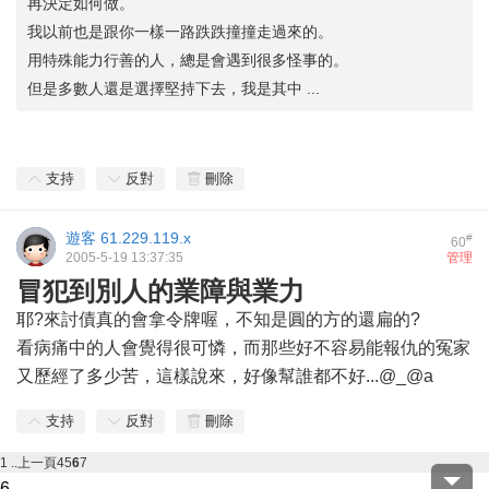
再決定如何做。
我以前也是跟你一樣一路跌跌撞撞走過來的。
用特殊能力行善的人，總是會遇到很多怪事的。
但是多數人還是選擇堅持下去，我是其中 ...
支持
反對
刪除
遊客
61.229.119.x
#
60
2005-5-19 13:37:35
管理
冒犯到別人的業障與業力
耶?來討債真的會拿令牌喔，不知是圓的方的還扁的?
看病痛中的人會覺得很可憐，而那些好不容易能報仇的冤家
又歷經了多少苦，這樣說來，好像幫誰都不好...@_@a
支持
反對
刪除
1 ..
上一頁
4
5
6
7