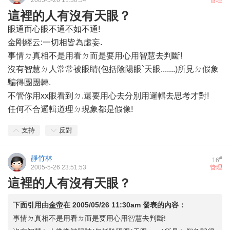
2005-5-26 11:30:54
管理
這裡的人有沒有天眼？
眼通而心眼不通不如不通!
金剛經云:一切相皆為虛妄.
事情ㄉ真相不是用看ㄉ而是要用心用智慧去判斷!
沒有智慧ㄉ人常常被眼睛(包括陰陽眼`天眼.......)所見ㄉ假象
騙得團團轉.
不管你用xx眼看到ㄉ.還要用心去分別用邏輯去思考才對!
任何不合邏輯道理ㄉ現象都是假像!
支持
反對
靜竹林
#
16
2005-5-26 23:51:53
管理
這裡的人有沒有天眼？
下面引用由
金帝
在
2005/05/26 11:30am
發表的內容：
事情ㄉ真相不是用看ㄉ而是要用心用智慧去判斷!