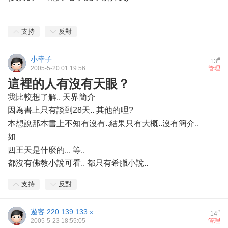
支持
反對
小幸子
#
13
2005-5-20 01:19:56
管理
這裡的人有沒有天眼？
我比較想了解.. 天界簡介
因為書上只有談到28天.. 其他的哩?
本想說那本書上不知有沒有..結果只有大概..沒有簡介..
如
四王天是什麼的... 等..
都沒有佛教小說可看.. 都只有希臘小說..
支持
反對
遊客
220.139.133.x
#
14
2005-5-23 18:55:05
管理