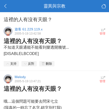
靈異與宗教
這裡的人有沒有天眼？
遊客
61.229.119.x
#
11
2005-5-19 13:42:58
管理
這裡的人有沒有天眼？
不知道天眼通能不能看到樂透開幾號...
[DISABLELBCODE]
支持
反對
刪除
Melody
#
12
2005-5-19 13:47:21
管理
這裡的人有沒有天眼？
哦....這個問題可能要去問宋七立
(我真的一時忘了名字,錯字別打我)