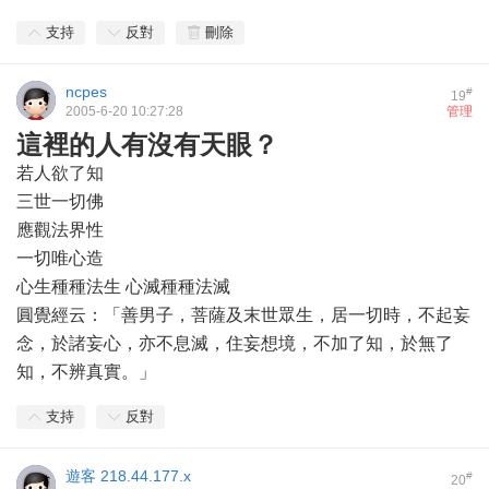
支持
反對
刪除
ncpes
#
19
2005-6-20 10:27:28
管理
這裡的人有沒有天眼？
若人欲了知
三世一切佛
應觀法界性
一切唯心造
心生種種法生 心滅種種法滅
圓覺經云：「善男子，菩薩及末世眾生，居一切時，不起妄
念，於諸妄心，亦不息滅，住妄想境，不加了知，於無了
知，不辨真實。」
支持
反對
遊客
218.44.177.x
#
20