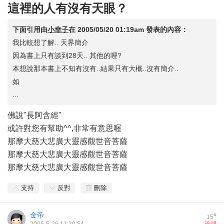
這裡的人有沒有天眼？
下面引用由
小幸子
在
2005/05/20 01:19am
發表的內容：
我比較想了解.. 天界簡介
因為書上只有談到28天.. 其他的哩?
本想說那本書上不知有沒有..結果只有大概..沒有簡介..
如
...
佛說"長阿含經"
或許對您有幫助^^,非常有意思喔
那摩大慈大悲廣大靈感觀世音菩薩
那摩大慈大悲廣大靈感觀世音菩薩
那摩大慈大悲廣大靈感觀世音菩薩
支持
反對
刪除
金帝
#
15