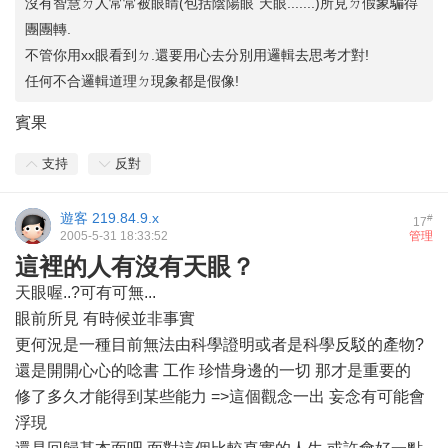
沒有智慧ㄉ人常常被眼睛(包括陰陽眼`天眼.......)所見ㄉ假象騙得
團團轉.
不管你用xx眼看到ㄉ.還要用心去分別用邏輯去思考才對!
任何不合邏輯道理ㄉ現象都是假像!
賓果
支持
反對
遊客
219.84.9.x
#
17
2005-5-31 18:33:52
管理
這裡的人有沒有天眼？
天眼喔..?可有可無...
眼前所見 有時候並非事實
更何況是一種目前無法由科學證明或者是科學反駁的產物?
還是開開心心的唸書 工作 珍惜身邊的一切 那才是重要的
修了多久才能得到某些能力 =>這個觀念一出 妄念有可能會
浮現