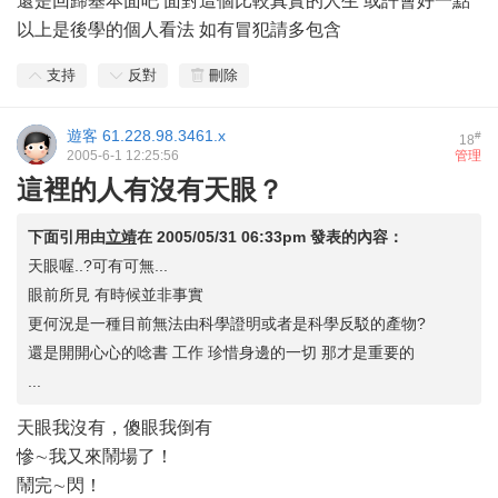
還是回歸基本面吧 面對這個比較真實的人生 或許會好一點
以上是後學的個人看法 如有冒犯請多包含
支持
反對
刪除
遊客
61.228.98.3461.x
#
18
2005-6-1 12:25:56
管理
這裡的人有沒有天眼？
下面引用由
立靖
在
2005/05/31 06:33pm
發表的內容：
天眼喔..?可有可無...
眼前所見 有時候並非事實
更何況是一種目前無法由科學證明或者是科學反駁的產物?
還是開開心心的唸書 工作 珍惜身邊的一切 那才是重要的
...
天眼我沒有，傻眼我倒有
慘∼我又來鬧場了！
鬧完∼閃！