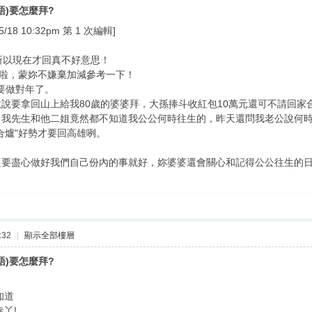
語)要怎麼拜?
8 10:32pm 第 1 次編輯]
所以現在才回真不好意思！
多啦，蒙妳不嫌棄加減參考一下！
也要做對年了。
說要拿回山上給我80歲的婆婆拜，大孫捧斗收紅包10萬元還可不請回家
，我先生和他二姐竟然都不知道我公公何時往生的，昨天還問我老公說何
合爐"好勢才要回高雄咧。
只要盡心做好我們自己份內的事就好，妳婆婆還會關心和記得公公往生的
:32
|
顯示全部樓層
語)要怎麼拜?
知道
幸丫!