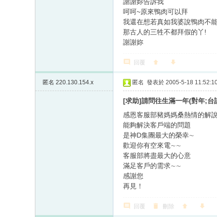
謝謝妳告訴我
呵呵~原來鴨肉可以拜
我還在想若真如我婆說鴨肉不
那古人的三牲不都拜假的丫!
謝謝妳
回覆
匿名
220.130.154.x
匿名
發表於 2005-5-18 11:52:1
[求助]請問往生滿一年(對年;台
感恩客服部豬媽媽桑熱情的解說
能夠解決客戶端的問題
是神D集團最大的榮幸∼
歡迎你有空來電∼∼
客服部將盡最大的心意
滿足客戶的需求∼∼
感謝您
再見！
回覆
刪除