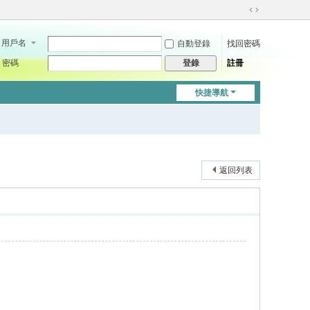
切
換
用戶名
自動登錄
找回密碼
到
寬
密碼
註冊
登錄
版
快捷導航
返回列表