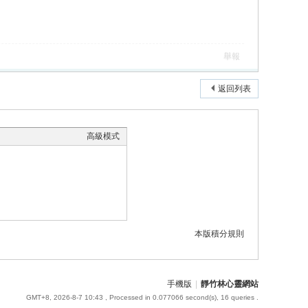
舉報
返回列表
高級模式
本版積分規則
手機版
|
靜竹林心靈網站
GMT+8, 2026-8-7 10:43
, Processed in 0.077066 second(s), 16 queries .