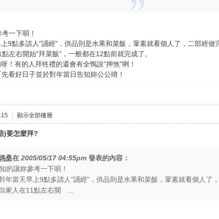
參考一下唄！
上9點多請人"誦經"，供品則是水果和菜飯，葷素就看個人了，二部經做
點左右開始"拜菜飯"，一般都在12點前就完成了。
呀！有的人拜牲禮的還會有全鴨說"押煞"咧！
也可先看好日子並於對年當日告知妳公公唷！
:15
|
顯示全部樓層
語)要怎麼拜?
媽桑
在
2005/05/17 04:55pm
發表的內容：
所知的讓妳參考一下唄！
對年當天早上9點多請人"誦經"，供品則是水果和菜飯，葷素就看個人了
家人在11點左右開 ...