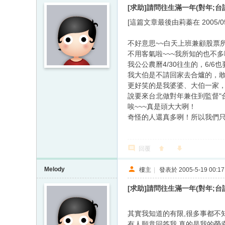
[求助]請問往生滿一年(對年;台
[這篇文章最後由莉蓁在 2005/05/1
不好意思~~白天上班兼顧股票
不用客氣啦~~~我所知的也不
我公公農曆4/30往生的，6/6
我大伯是不請回家去合爐的，敢
更好笑的是我婆婆、大伯一家
說要來台北做對年兼住到監督"
唉~~~真是頭大大咧！
奇怪的人還真多咧！所以我們
回覆
Melody
樓主
|
發表於 2005-5-19 00:17
[求助]請問往生滿一年(對年;台
其實我知道的有限,很多事都不
有人願意回答我,真的是我的榮