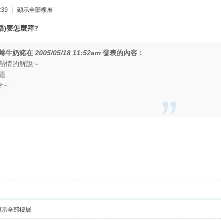
:39
|
顯示全部樓層
語)要怎麼拜?
莓牛奶豬
在
2005/05/18 11:52am
發表的內容：
熱情的解說∼
題
幸∼
顯示全部樓層