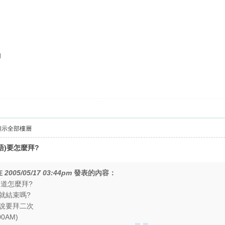
的
顯示全部樓層
語)要怎麼拜?
在
2005/05/17 03:44pm
發表的內容：
知道怎麼拜?
就結束嗎?
說要拜二次
0AM)