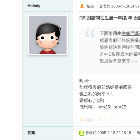
Melody
樓主
|
發表於 2005-5-18 14:59
[求助]請問往生滿一年(對年;台
下面引用由
右衛門草
感恩客服部豬媽媽桑
能夠解決客戶端的問
是神D集團最大的榮
歡迎你有空來電∼∼
...
呵呵~
能獲得客服部媽媽桑的回答
也是我的榮幸ㄋㄟ
很感心(台語)
感恩哦!
:em25: :em25:
回覆
莉蓁
發表於 2005-5-18 22:28:18
|