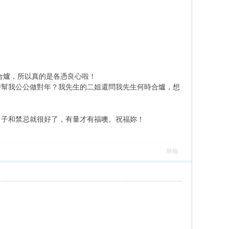
合爐，所以真的是各憑良心啦！
時幫我公公做對年？我先生的二姐還問我先生何時合爐，想
日子和禁忌就很好了，有量才有福噢。祝福妳！
舉報