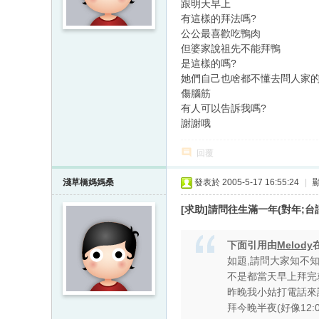
跟明天早上
有這樣的拜法嗎?
公公最喜歡吃鴨肉
但婆家說祖先不能拜鴨
是這樣的嗎?
她們自己也啥都不懂去問人家
傷腦筋
有人可以告訴我嗎?
謝謝哦
回覆
淺草橋媽媽桑
發表於 2005-5-17 16:55:24
|
[求助]請問往生滿一年(對年;台
下面引用由
Melody
如題,請問大家知不
不是都當天早上拜完
昨晚我小姑打電話來
拜今晚半夜(好像12:0