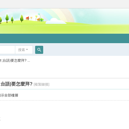
搜索
搜
台語)要怎麼拜? ...
索
;台語)要怎麼拜?
[複製鏈接]
顯示全部樓層
次