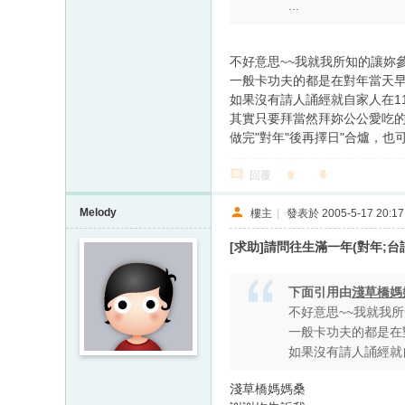
...
不好意思~~我就我所知的讓妳
一般卡功夫的都是在對年當天早
如果沒有請人誦經就自家人在11
其實只要拜當然拜妳公公愛吃的
做完"對年"後再擇日"合爐，
回覆
Melody
樓主
|
發表於 2005-5-17 20:17
[求助]請問往生滿一年(對年;台
下面引用由
淺草橋媽
不好意思~~我就我
一般卡功夫的都是在
如果沒有請人誦經就自
淺草橋媽媽桑