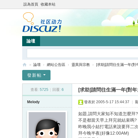
設為首頁
收藏本站
論壇
»
論壇
›
網站公告區
›
靈異與宗教
›
[求助]請問往生滿一年(對年;
靜
發新帖
竹
[求助]請問往生滿一年(對年
查看:
5725
|
回覆:
6
林
心
Melody
發表於 2005-5-17 15:44:37
|
靈
如題,請問大家知不知道怎麼拜?
網
不是都當天早上拜完就結束嗎?
昨晚我小姑打電話來說要拜二
站
拜今晚半夜(好像12:00AM)