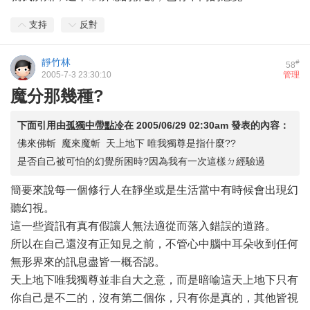
支持
反對
靜竹林
#
58
2005-7-3 23:30:10
管理
魔分那幾種?
下面引用由
孤獨中帶點冷
在
2005/06/29 02:30am
發表的內容：
佛來佛斬 魔來魔斬 天上地下 唯我獨尊是指什麼??
是否自己被可怕的幻覺所困時?因為我有一次這樣ㄉ經驗過
簡要來說每一個修行人在靜坐或是生活當中有時候會出現幻
聽幻視。
這一些資訊有真有假讓人無法適從而落入錯誤的道路。
所以在自己還沒有正知見之前，不管心中腦中耳朵收到任何
無形界來的訊息盡皆一概否認。
天上地下唯我獨尊並非自大之意，而是暗喻這天上地下只有
你自己是不二的，沒有第二個你，只有你是真的，其他皆視