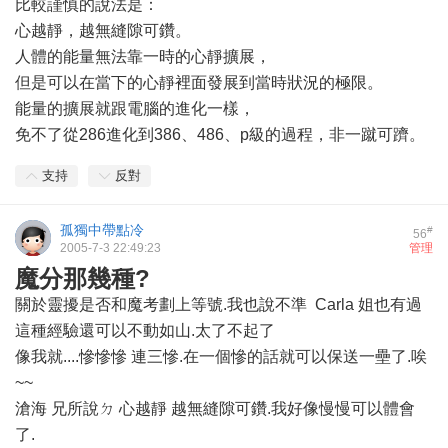
比較謹慎的說法是：
心越靜，越無縫隙可鑽。
人體的能量無法靠一時的心靜擴展，
但是可以在當下的心靜裡面發展到當時狀況的極限。
能量的擴展就跟電腦的進化一樣，
免不了從286進化到386、486、p級的過程，非一蹴可躋。
支持
反對
孤獨中帶點冷
#
56
2005-7-3 22:49:23
管理
魔分那幾種?
關於靈擾是否和魔考劃上等號.我也說不準 Carla 姐也有過
這種經驗還可以不動如山.太了不起了
像我就....慘慘慘 連三慘.在一個慘的話就可以保送一壘了.唉
~~
滄海 兄所說ㄉ 心越靜 越無縫隙可鑽.我好像慢慢可以體會
了.