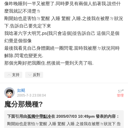
像昨晚睡到一半又被壓了.同時夢見有兩個人掐著我.說些什
麼我就記不清楚ㄌ
剛開始也是害怕ㄉ驚醒 入睡 驚醒 入睡.之後我在被壓ㄉ狀況
下.告訴自己要先定下來
我唸著六字大明咒.ps{我只會這個}並告訴自己 這個只是個
幻覺是個假像
最後我看見自己身體圍繞一圈閃電.當時我被壓ㄉ狀況同時
解除.閃電也變更光.
那個光剛好把我圈住.然後就一覺到天亮了啦.
支持
反對
如颶
#
57
2005-7-3 23:08:04
管理
魔分那幾種?
下面引用由
孤獨中帶點冷
在
2005/07/03 10:49pm
發表的內容：
剛開始也是害怕ㄉ驚醒 入睡 驚醒 入睡.之後我在被壓ㄉ狀況下.告