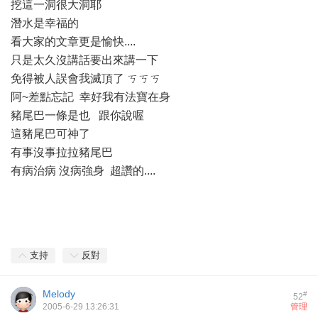
挖這一洞很大洞耶
潛水是幸福的
看大家的文章更是愉快....
只是太久沒講話要出來講一下
免得被人誤會我滅頂了 ㄎㄎㄎ
阿~差點忘記 幸好我有法寶在身
豬尾巴一條是也 跟你說喔
這豬尾巴可神了
有事沒事拉拉豬尾巴
有病治病 沒病強身 超讚的....
支持
反對
Melody
#
52
2005-6-29 13:26:31
管理