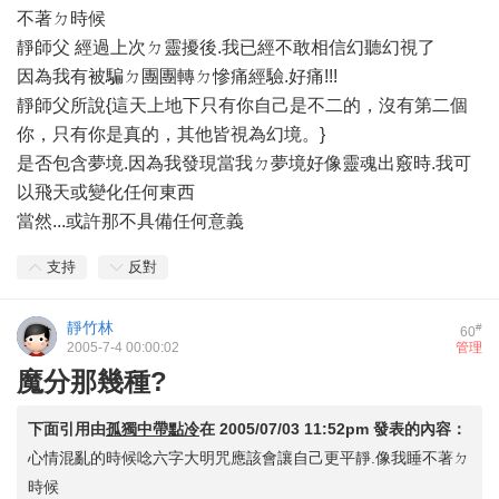
不著ㄉ時候
靜師父 經過上次ㄉ靈擾後.我已經不敢相信幻聽幻視了
因為我有被騙ㄉ團團轉ㄉ慘痛經驗.好痛!!!
靜師父所說{這天上地下只有你自己是不二的，沒有第二個
你，只有你是真的，其他皆視為幻境。}
是否包含夢境.因為我發現當我ㄉ夢境好像靈魂出竅時.我可
以飛天或變化任何東西
當然...或許那不具備任何意義
支持
反對
靜竹林
#
60
2005-7-4 00:00:02
管理
魔分那幾種?
下面引用由
孤獨中帶點冷
在
2005/07/03 11:52pm
發表的內容：
心情混亂的時候唸六字大明咒應該會讓自己更平靜.像我睡不著ㄉ
時候