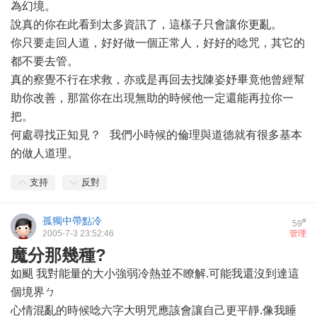
為幻境。
說真的你在此看到太多資訊了，這樣子只會讓你更亂。
你只要走回人道，好好做一個正常人，好好的唸咒，其它的
都不要去管。
真的察覺不行在求救，亦或是再回去找陳姿妤畢竟他曾經幫
助你改善，那當你在出現無助的時候他一定還能再拉你一
把。
何處尋找正知見？ 我們小時候的倫理與道德就有很多基本
的做人道理。
支持
反對
孤獨中帶點冷
#
59
2005-7-3 23:52:46
管理
魔分那幾種?
如颶 我對能量的大小強弱冷熱並不瞭解.可能我還沒到達這
個境界ㄅ
心情混亂的時候唸六字大明咒應該會讓自己更平靜.像我睡