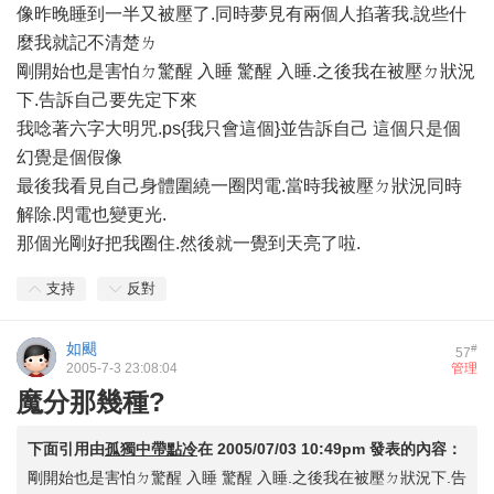
像昨晚睡到一半又被壓了.同時夢見有兩個人掐著我.說些什
麼我就記不清楚ㄌ
剛開始也是害怕ㄉ驚醒 入睡 驚醒 入睡.之後我在被壓ㄉ狀況
下.告訴自己要先定下來
我唸著六字大明咒.ps{我只會這個}並告訴自己 這個只是個
幻覺是個假像
最後我看見自己身體圍繞一圈閃電.當時我被壓ㄉ狀況同時
解除.閃電也變更光.
那個光剛好把我圈住.然後就一覺到天亮了啦.
支持
反對
如颶
#
57
2005-7-3 23:08:04
管理
魔分那幾種?
下面引用由
孤獨中帶點冷
在
2005/07/03 10:49pm
發表的內容：
剛開始也是害怕ㄉ驚醒 入睡 驚醒 入睡.之後我在被壓ㄉ狀況下.告