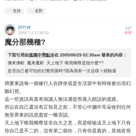
支持
反對
靜竹林
#
58
2005-7-3 23:30:10
管理
魔分那幾種?
下面引用由
孤獨中帶點冷
在
2005/06/29 02:30am
發表的內容：
佛來佛斬 魔來魔斬 天上地下 唯我獨尊是指什麼??
是否自己被可怕的幻覺所困時?因為我有一次這樣ㄉ經驗過
簡要來說每一個修行人在靜坐或是生活當中有時候會出現幻
聽幻視。
這一些資訊有真有假讓人無法適從而落入錯誤的道路。
所以在自己還沒有正知見之前，不管心中腦中耳朵收到任何
無形界來的訊息盡皆一概否認。
天上地下唯我獨尊並非自大之意，而是暗喻這天上地下只有
你自己是不二的，沒有第二個你，只有你是真的，其他皆視