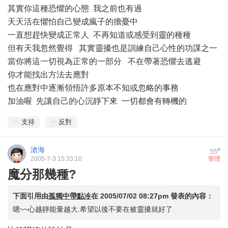
其實你這種恐懼的心態 我之前也有過
天天活在懼怕自己變成瘋子的擔憂中
一直想趕快變成正常人 不再知道或感受到靈的種種
但有天我忽然覺得 其實靈擾也是訓練自己心性的功課之一
當你將這一切視為正常的一部分 不在帶著恐懼去逃避
你才能找出方法去應對
也在應對中逐漸領悟許多原本不知或忽略的事務
加油喔 先讓自己的心沉靜下來 一切都會有轉機的
支持
反對
滄海
#
55
2005-7-3 15:33:10
管理
魔分那幾種?
下面引用由
孤獨中帶點冷
在
2005/07/02 08:27pm
發表的內容：
嗯~~心越靜能量越大.希望以後不要在被靈擾就好了