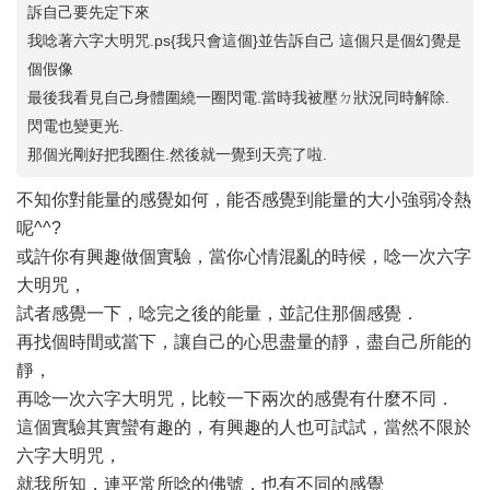
訴自己要先定下來
我唸著六字大明咒.ps{我只會這個}並告訴自己 這個只是個幻覺是
個假像
最後我看見自己身體圍繞一圈閃電.當時我被壓ㄉ狀況同時解除.
閃電也變更光.
那個光剛好把我圈住.然後就一覺到天亮了啦.
不知你對能量的感覺如何，能否感覺到能量的大小強弱冷熱
呢^^?
或許你有興趣做個實驗，當你心情混亂的時候，唸一次六字
大明咒，
試者感覺一下，唸完之後的能量，並記住那個感覺．
再找個時間或當下，讓自己的心思盡量的靜，盡自己所能的
靜，
再唸一次六字大明咒，比較一下兩次的感覺有什麼不同．
這個實驗其實蠻有趣的，有興趣的人也可試試，當然不限於
六字大明咒，
就我所知，連平常所唸的佛號，也有不同的感覺