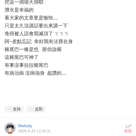
挖這一洞很大洞耶
潛水是幸福的
看大家的文章更是愉快....
只是太久沒講話要出來講一下
免得被人誤會我滅頂了 ㄎㄎㄎ
阿~差點忘記 幸好我有法寶在身
豬尾巴一條是也 跟你說喔
這豬尾巴可神了
有事沒事拉拉豬尾巴
有病治病 沒病強身 超讚的....
支持
反對
Melody
#
52
2005-6-29 13:26:31
管理