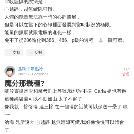
比較謹慎的說法是：
心越靜，越無縫隙可鑽。
人體的能量無法靠一時的心靜擴展，
但是可以在當下的心靜裡面發展到當時狀況的極限。
能量的擴展就跟電腦的進化一樣，
免不了從286進化到386、486、p級的過程，非一蹴可躋。
支持
反對
孤獨中帶點冷
#
56
2005-7-3 22:49:23
管理
魔分那幾種?
關於靈擾是否和魔考劃上等號.我也說不準 Carla 姐也有過
這種經驗還可以不動如山.太了不起了
像我就....慘慘慘 連三慘.在一個慘的話就可以保送一壘了.唉
~~
滄海 兄所說ㄉ 心越靜 越無縫隙可鑽.我好像慢慢可以體會
了.