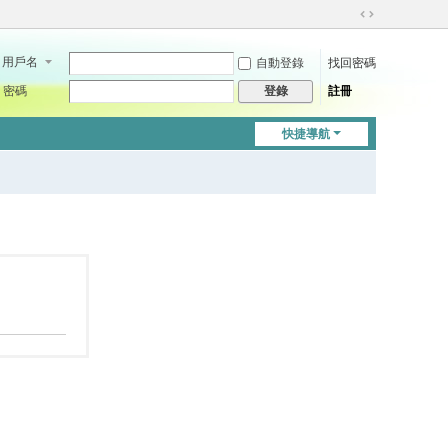
切
換
用戶名
自動登錄
找回密碼
到
寬
密碼
註冊
登錄
版
快捷導航