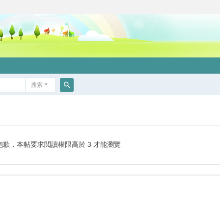
搜索
搜
索
抱歉，本帖要求閲讀權限高於 3 才能瀏覽