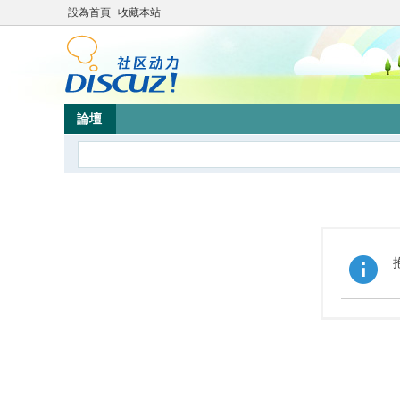
設為首頁
收藏本站
論壇