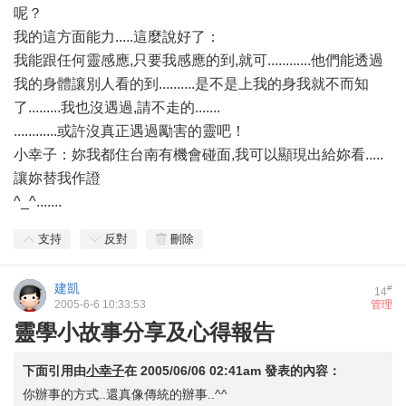
呢？
我的這方面能力.....這麼說好了：
我能跟任何靈感應,只要我感應的到,就可............他們能透過
我的身體讓別人看的到..........是不是上我的身我就不而知
了.........我也沒遇過,請不走的.......
............或許沒真正遇過勵害的靈吧！
小幸子：妳我都住台南有機會碰面,我可以顯現出給妳看.....
讓妳替我作證
^_^.......
支持
反對
刪除
建凱
#
14
2005-6-6 10:33:53
管理
靈學小故事分享及心得報告
下面引用由
小幸子
在
2005/06/06 02:41am
發表的內容：
你辦事的方式..還真像傳統的辦事..^^