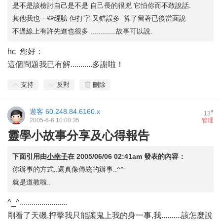
是不是該檢討自己是不是 自己長的很兇 它怕你而不敢說話.
其他我也一些經驗 但打字 又錯誤多 算了留著已後當面說
不過線上有許先進也很多 .............故事可以說.
hc 您好：
這個問題我已有解...........多謝啦！
支持
反對
刪除
遊客
60.248.84.6160.x
#
13
2005-6-6 10:00:35
管理
靈學小故事分享及心得報告
下面引用由
小幸子
在
2005/06/06 02:41am
發表的內容：
你辦事的方式..還真像傳統的辦事..^^
就是道教啦..
^_^........................
剛看了天磯,抨擊我只能讓鬼上我的身一事,我..........該怎麼說