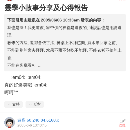
靈學小故事分享及心得報告
下面引用由
建凱
在
2005/06/06 10:33am
發表的內容：
我也是呀！我更道教, 家中供的神都是道教的, 連說話也是用說道
理,
教條的方法, 還都會依古法, 神桌上不拜芭樂, 買水果回家之前,
不能到別的宮去拜拜, 水果不甜不好吃不能拜, 不能衣衫不整的上
香,
不能在客廳看A ...
:em04: :em04:
真的好爆笑哦 :em04:
呵呵^^
支持
反對
遊客
60.248.84.6160.x
#
19
2005-6-6 13:40:45
管理