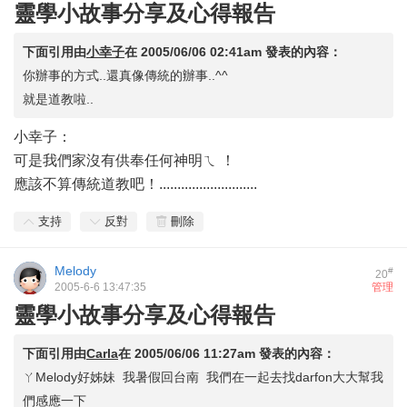
靈學小故事分享及心得報告
下面引用由
小幸子
在
2005/06/06 02:41am
發表的內容：
你辦事的方式..還真像傳統的辦事..^^
就是道教啦..
小幸子：
可是我們家沒有供奉任何神明ㄟ ！
應該不算傳統道教吧！...........................
支持
反對
刪除
Melody
#
20
2005-6-6 13:47:35
管理
靈學小故事分享及心得報告
下面引用由
Carla
在
2005/06/06 11:27am
發表的內容：
ㄚMelody好姊妹 我暑假回台南 我們在一起去找darfon大大幫我
們感應一下