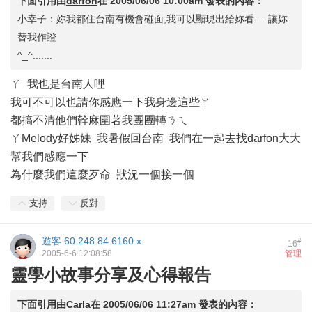
下面引用由
darfon
在
2005/06/06 10:00am
發表的內容：
小幸子：妳我都住台南有機會碰面,我可以顯現出給妳看.....讓妳
替我作證
^_^.......
ㄚ 我也是台南人哩
我可不可以也請你感應一下我身邊這些ㄚ
都搞不清他們幹麻圍著我團團轉ㄋㄟ
ㄚMelody好姊妹 我暑假回台南 我們在一起去找darfon大大
幫我們感應一下
為什麼我們這麼歹命 狀況一個接一個
支持
反對
遊客
60.248.84.6160.x
#
16
2005-6-6 12:08:58
管理
靈學小故事分享及心得報告
下面引用由
Carla
在
2005/06/06 11:27am
發表的內容：