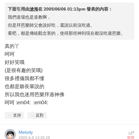
下面引用由
滄海
在
2005/06/06 01:13pm
發表的內容：
我們道場也是道教啊，
但是拜芭樂師父會說好吃，還說以前沒吃過。
看吧，都是傳統觀念害的，使得那些神到現在都沒吃過芭樂。
真的丫
呵呵
好好笑哦
(是很有趣的笑哦)
很多禮儀我都不懂
也都是聽長輩說的
所以我也迷用芭樂拜過神佛
呵呵 :em04: :em04:
支持
反對
Melody
#
18
2005-6-6 13:35:28
管理