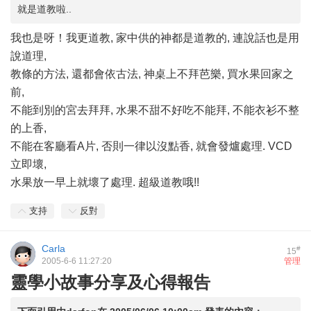
就是道教啦..
我也是呀！我更道教, 家中供的神都是道教的, 連說話也是用
說道理,
教條的方法, 還都會依古法, 神桌上不拜芭樂, 買水果回家之
前,
不能到別的宮去拜拜, 水果不甜不好吃不能拜, 不能衣衫不整
的上香,
不能在客廳看A片, 否則一律以沒點香, 就會發爐處理. VCD
立即壞,
水果放一早上就壞了處理. 超級道教哦!!
支持
反對
Carla
#
15
2005-6-6 11:27:20
管理
靈學小故事分享及心得報告