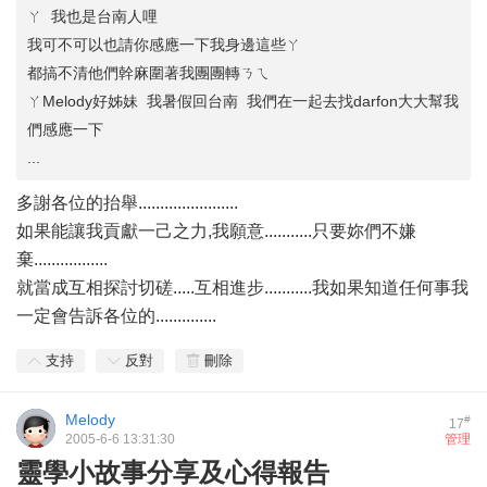
ㄚ 我也是台南人哩
我可不可以也請你感應一下我身邊這些ㄚ
都搞不清他們幹麻圍著我團團轉ㄋㄟ
ㄚMelody好姊妹 我暑假回台南 我們在一起去找darfon大大幫我
們感應一下
...
多謝各位的抬舉.......................
如果能讓我貢獻一己之力,我願意...........只要妳們不嫌
棄.................
就當成互相探討切磋.....互相進步...........我如果知道任何事我
一定會告訴各位的..............
支持
反對
刪除
Melody
#
17
2005-6-6 13:31:30
管理
靈學小故事分享及心得報告