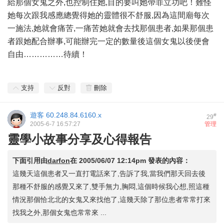
給那個女鬼之外,也控制住她,目的要叫她帶罪立功吧！難怪
她每次跟我感應總覺得她的靈體很不舒服,因為這間廟每次
一施法,她就會痛苦,一痛苦她就會去找那個患者,如果那個患
者跟她配合辦事,可能辦完一定的數量後這個女鬼以後便會
自由……………待續！
支持
反對
刪除
遊客
60.248.84.6160.x
#
29
2005-6-7 16:57:27
管理
靈學小故事分享及心得報告
下面引用由
darfon
在
2005/06/07 12:14pm
發表的內容：
這幾天這個患者又一直打電話來了,告訴了我,當我們那天回去後
那種不舒服的感覺又來了,雙手無力,胸悶,這個時候我心想,照這種
情況那個恰北北的女鬼又來找他了,這幾天除了那位患者常常打來
找我之外,那個女鬼也常常來 ...