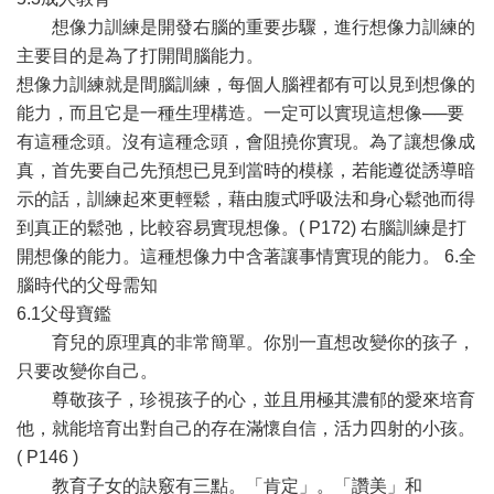
想像力訓練是開發右腦的重要步驟，進行想像力訓練的
主要目的是為了打開間腦能力。
想像力訓練就是間腦訓練，每個人腦裡都有可以見到想像的
能力，而且它是一種生理構造。一定可以實現這想像──要
有這種念頭。沒有這種念頭，會阻撓你實現。為了讓想像成
真，首先要自己先預想已見到當時的模樣，若能遵從誘導暗
示的話，訓練起來更輕鬆，藉由腹式呼吸法和身心鬆弛而得
到真正的鬆弛，比較容易實現想像。( P172) 右腦訓練是打
開想像的能力。這種想像力中含著讓事情實現的能力。 6.全
腦時代的父母需知
6.1父母寶鑑
育兒的原理真的非常簡單。你別一直想改變你的孩子，
只要改變你自己。
尊敬孩子，珍視孩子的心，並且用極其濃郁的愛來培育
他，就能培育出對自己的存在滿懷自信，活力四射的小孩。
( P146 )
教育子女的訣竅有三點。「肯定」。「讚美」和