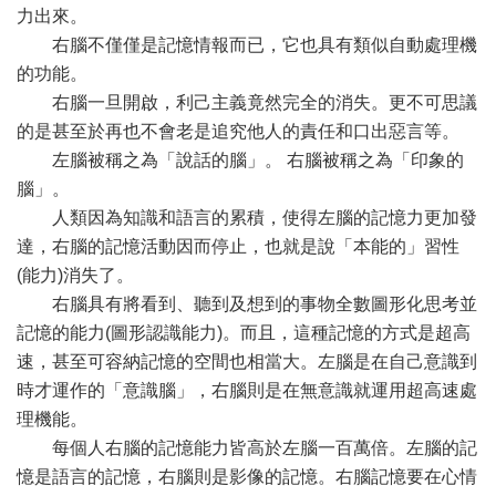
力出來。
右腦不僅僅是記憶情報而已，它也具有類似自動處理機
的功能。
右腦一旦開啟，利己主義竟然完全的消失。更不可思議
的是甚至於再也不會老是追究他人的責任和口出惡言等。
左腦被稱之為「說話的腦」。 右腦被稱之為「印象的
腦」。
人類因為知識和語言的累積，使得左腦的記憶力更加發
達，右腦的記憶活動因而停止，也就是說「本能的」習性
(能力)消失了。
右腦具有將看到、聽到及想到的事物全數圖形化思考並
記憶的能力(圖形認識能力)。而且，這種記憶的方式是超高
速，甚至可容納記憶的空間也相當大。左腦是在自己意識到
時才運作的「意識腦」，右腦則是在無意識就運用超高速處
理機能。
每個人右腦的記憶能力皆高於左腦一百萬倍。左腦的記
憶是語言的記憶，右腦則是影像的記憶。右腦記憶要在心情