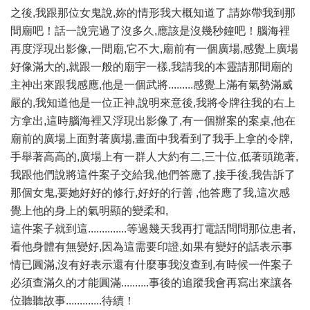
之後,我跟那位女鬼說,妳的情形我大概知道了,請妳帶我到那
間廟吧！話一說完過了沒多久,應該是沒幾秒鐘吧！腦海裡
再度浮現出影像,一間廟,它不大,廟前有一個廣場,感覺上廣場
好像滿大的,就跟一般的廟宇一樣,我請我的本靈請那間廟的
主神出來跟我感應,他是一個武將.........感覺上滿有氣勢滿威
嚴的,我知道他是一位正神,說明來意後,我將令牌往我的右上
方拿出,這時腦海裡又浮現出影像了,有一個辦案的案桌,他在
廟前的廣場上面對著廣場,畫面中我看到了我手上拿的令牌,
手舉著高高的,廣場上有一群人大約有二,三十位,低著頭跪著,
我跟他們說將這件案子交給我,他們答應了,接手後,我告訴了
那個女鬼,要她好好的修行,好好的行善 ,他答應了我,這次感
覺上他的身上的氣明顯的變柔和,
這件案子就到這..............等過幾天我再打電話問問那位患者,
看他身體有無變好,因為這需要印證,如果有變好的話表示事
情已圓滿,沒有好表示還有什麼事我沒查到,有時候一件案子
必須查滿久的才能圓滿..........事後的追蹤我會再寫出來讓各
位聽聽故事.............待續！