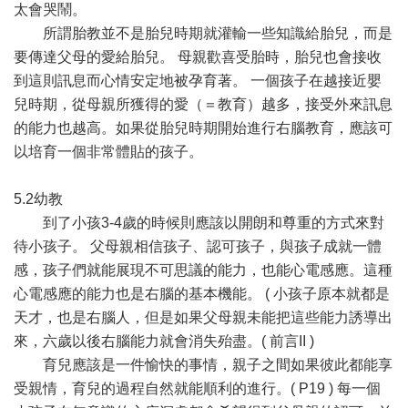
太會哭鬧。
所謂胎教並不是胎兒時期就灌輸一些知識給胎兒，而是
要傳達父母的愛給胎兒。 母親歡喜受胎時，胎兒也會接收
到這則訊息而心情安定地被孕育著。 一個孩子在越接近嬰
兒時期，從母親所獲得的愛（＝教育）越多，接受外來訊息
的能力也越高。如果從胎兒時期開始進行右腦教育，應該可
以培育一個非常體貼的孩子。
5.2幼教
到了小孩3-4歲的時候則應該以開朗和尊重的方式來對
待小孩子。 父母親相信孩子、認可孩子，與孩子成就一體
感，孩子們就能展現不可思議的能力，也能心電感應。這種
心電感應的能力也是右腦的基本機能。 ( 小孩子原本就都是
天才，也是右腦人，但是如果父母親未能把這些能力誘導出
來，六歲以後右腦能力就會消失殆盡。( 前言II )
育兒應該是一件愉快的事情，親子之間如果彼此都能享
受親情，育兒的過程自然就能順利的進行。( P19 ) 每一個