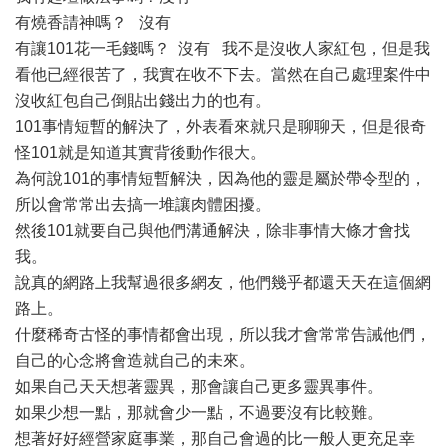
有燒香請神嗎？ 沒有
有讓101花一毛錢嗎？ 沒有 我不是沒收人家紅包，但是我
看他已經很苦了，我實在收不下去。當然在自己處理案件中
沒收紅包自己倒貼出錢出力的也有。
101事情短暫的解決了，外表看來就只是聊聊天，但是很奇
怪101就是知道其實背後動作很大。
為何說101的事情短暫解決，因為他的靈是屬於帶令型的，
所以會常常出去搞一堆讓肉體困擾。
然後101就要自己與他們溝通解決，除非事情大條才會找
我。
說真的網路上我幫過很多網友，他們幾乎都還天天在這個網
路上。
什麼稀奇古怪的事情都會出現，所以我才會常常告誡他們，
自己的心念將會造就自己的未來。
如果自己天天想著靈異，那會讓自己更多靈異事件。
如果少想一點，那就會少一點，不過要沒有比較難。
想著好好經營家庭事業，那自己會過的比一般人更充足幸