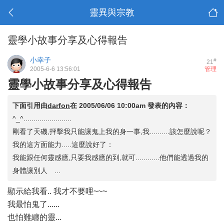
靈異與宗教
靈學小故事分享及心得報告
小幸子
#
21
2005-6-6 13:56:01
管理
靈學小故事分享及心得報告
下面引用由
darfon
在
2005/06/06 10:00am
發表的內容：
^_^........................
剛看了天磯,抨擊我只能讓鬼上我的身一事,我..........該怎麼說呢？
我的這方面能力.....這麼說好了：
我能跟任何靈感應,只要我感應的到,就可............他們能透過我的
身體讓別人 ...
顯示給我看.. 我才不要哩~~~
我最怕鬼了......
也怕難纏的靈...