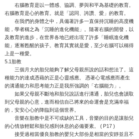
右腦教育是以一體感、協調、夢與和平為基礎的教育。
右腦教育是心的教育。就是「認同、誇讚、愛」的教育。
在我們的身體之中，具備著許多一直保持沉睡的高度機
能，學者稱之為「沉睡的進化機能」。隨著右腦的開發，以
及教育的進步，在世界各地已經出現了許多「睡眠進化機
能」逐漸甦醒的孩子。教育其實就是愛，至少右腦可以稱得
上是一種愛。
5.1胎教
三個月大的胎兒能夠了解父母親所說的話和想法了。這
種能力的達成憑藉的正是心靈感應。 憑著心電感應而產生
的溝通能力和思考能力正是我所強調的「右腦能力」。
如果父母親不斷地和胎兒說話進行溝通，胎兒也會讀取
到父母親的心意，進而相信自己將來的命運會是充滿幸福
的，安安心心的降臨到這個世界。
音樂在胎教中是不可或缺的工具，音樂的目的是讓胎兒
的心情放輕鬆和胎兒感到休息的必備要素。 ( P17 )
接受過相當優良胎教的嬰兒大部份是相當的安靜並且不