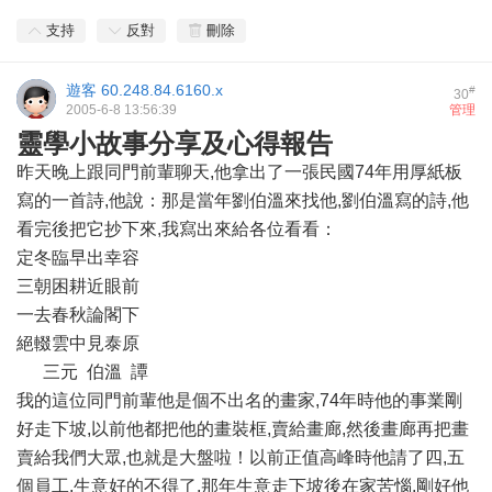
支持
反對
刪除
遊客
60.248.84.6160.x
#
30
2005-6-8 13:56:39
管理
靈學小故事分享及心得報告
昨天晚上跟同門前輩聊天,他拿出了一張民國74年用厚紙板
寫的一首詩,他說：那是當年劉伯溫來找他,劉伯溫寫的詩,他
看完後把它抄下來,我寫出來給各位看看：
定冬臨早出幸容
三朝困耕近眼前
一去春秋論閣下
絕輟雲中見泰原
三元 伯溫 譚
我的這位同門前輩他是個不出名的畫家,74年時他的事業剛
好走下坡,以前他都把他的畫裝框,賣給畫廊,然後畫廊再把畫
賣給我們大眾,也就是大盤啦！以前正值高峰時他請了四,五
個員工,生意好的不得了,那年生意走下坡後在家苦惱,剛好他