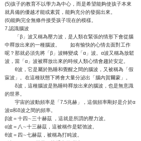
(5)孩子的教育不以學力為中心，而是希望能夠使孩子本來
就具備的優越才能或素質，能夠充分的發掘出來。
(6)能夠完全無條件接受孩子現在的模樣。
7.認識腦波
「β」波又稱為壓力波，是人類在緊張的情形下會從腦
中釋放出來的一種腦波。 如有愉快的心情去面對工作
呢？那就必須先將「β」波轉變成「α」波。α波又稱為放鬆
波，當「α」波被釋放出來的時候人類心情會趨於安定。
θ波，它是屬於熟睡和覺醒之間的腦波，又被稱為「假
寐波」。在這種狀態下將會大量分泌出「腦內賀爾蒙」。
δ波，這種腦波是熟睡時釋放出來的腦波，也是無意識
的世界。
宇宙的波動頻率是「7.5兆赫」，這個頻率剛好是介於α
波α和δ波之間的頻率。
β波＝十四∼三十赫茲 ，這就是所謂的壓力波。
α波＝八∼十三赫茲，這被稱作是鬆弛波。
θ波＝四∼七赫茲，被稱為打盹波。