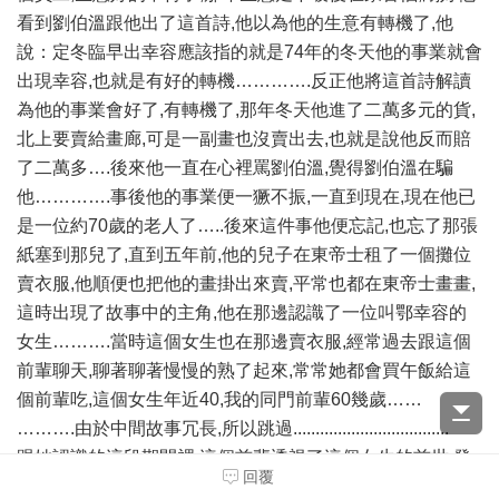
看到劉伯溫跟他出了這首詩,他以為他的生意有轉機了,他
說：定冬臨早出幸容應該指的就是74年的冬天他的事業就會
出現幸容,也就是有好的轉機………….反正他將這首詩解讀
為他的事業會好了,有轉機了,那年冬天他進了二萬多元的貨,
北上要賣給畫廊,可是一副畫也沒賣出去,也就是說他反而賠
了二萬多….後來他一直在心裡罵劉伯溫,覺得劉伯溫在騙
他………….事後他的事業便一獗不振,一直到現在,現在他已
是一位約70歲的老人了…..後來這件事他便忘記,也忘了那張
紙塞到那兒了,直到五年前,他的兒子在東帝士租了一個攤位
賣衣服,他順便也把他的畫掛出來賣,平常也都在東帝士畫畫,
這時出現了故事中的主角,他在那邊認識了一位叫鄂幸容的
女生……….當時這個女生也在那邊賣衣服,經常過去跟這個
前輩聊天,聊著聊著慢慢的熟了起來,常常她都會買午飯給這
個前輩吃,這個女生年近40,我的同門前輩60幾歲……
……….由於中間故事冗長,所以跳過...................................
跟她認識的這段期間裡,這個前輩透視了這個女生的前世,發
回覆
現原來他們有兩世都是夫妻,前世的過程不再詳述……,因為