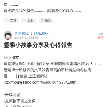
式...........
這應該是我的特色.............多謝諸位的關心........
支持
反對
刪除
遊客
60.248.84.6160.x
#
26
2005-6-6 16:51:05
管理
靈學小故事分享及心得報告
各位朋友：
這是我從網站上看到的文章,全腦開發與靈魂出體,台大：呂
應鐘博士所發表的文章我覺得寫的不錯轉貼給各位看
看.........詳細請 上這個網站
http://home.kimo.com.tw/soullight777/1.htm
•全腦開發
•見萬物宇宙之全像