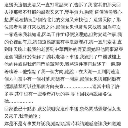
這幾天這個患者又一直打電話來了,告訴了我,當我們那天回
去後那種不舒服的感覺又來了,雙手無力,胸悶,這個時候我心
想,照這種情況那個恰北北的女鬼又來找他了,這幾天除了那
位患者常常打來找我之外,那個女鬼也常常來找我,因為每次
一靠過來我就知道,因為工作忙碌便沒理她,但對於這件事,我
的心裡面有底,我知道應該還有事沒處理好,我一直思索著,直
到昨天晚上載我的老婆到中華西路的野宴讓她跟他同事聚餐
這個問題終於有解了,讓我老婆下車後,我跑到了中國城樓上
他的住處跟我們同門前輩聊天,我將這件事再敘述了一遍,聊
著聊著…他指點了我一個方向,他說：在大湖一直到阿蓮這
個方向當中有一個村落,那邊有一間廟,那個女鬼與那間廟有
淵源請我可以往那個方向去查……………….這當中聊了許
多事,其中也有一些希奇好玩的事,等下回我再說給各位
聽…………….
回家後已十點多,跟父親聊完這件事後,突然間感覺那個女鬼
又來了,我問她說：
妳是不是有事要拜託我,她點頭,當時我請她感應讓我知道她