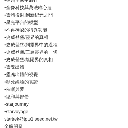
•在超全像中旅行
•全像科技與萬法唯心造
•靈體投射.到新紀元之門
•星光平台的模型
•不再神祕的特異功能
•史威登堡/靈界的真相
•史威登堡/到靈界中的過程
•史威登堡/三層靈界的一切
•史威登堡/陰陽界的真相
•靈魂出體
•靈魂出體的視覺
•頻死經驗的實證
•催眠與夢
•總和與部份
•starjourney
•starvoyage
startrek@tpts1.seed.net.tw
全腦開發