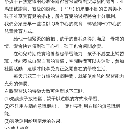
小孩子在無意識的心底深處都會希望得到父母親的認可，並
渴望被讚美、被愛的感覺。 ( P19 ) 如果能不斷的去讚美小
孩子並享受育兒的樂趣，所有育兒的過程將會十分順利。
我們必須更早一些從以IQ為中心的教育；轉變到EQ中心的
兒童教育方式。
給他一個緊緊的擁抱，孩子的自我會得到滿足，母親的
情、愛會快速傳到孩子心裡，孩子也會瞬間改變。
在幼兒時期確實培養基礎學習能力，孩子不必去上補習
班，就能養成自學自習的習慣，空閒時間可以去運動，參加
社團活動，這樣才能享受真正悠閒自在的學校生活。
每天只花三十分鐘的遊戲時間，就能使幼兒的學習能力
充分的伸展。
右腦學習法的特徵大致可例舉以下三點。
(1)先讓孩子放輕鬆，親子以遊戲的方式來學習。
(2)不只用左腦的意識機能，一定也要利用右腦的無意識機
能。
(3)靈活運用給與暗示的效果。
5.3成人教育