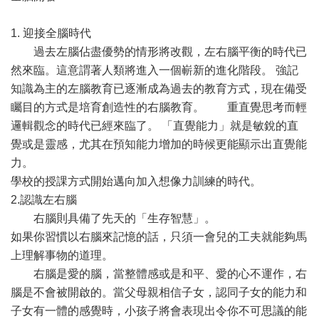
1. 迎接全腦時代
過去左腦佔盡優勢的情形將改觀，左右腦平衡的時代已
然來臨。這意謂著人類將進入一個嶄新的進化階段。 強記
知識為主的左腦教育已逐漸成為過去的教育方式，現在備受
矚目的方式是培育創造性的右腦教育。 重直覺思考而輕
邏輯觀念的時代已經來臨了。 「直覺能力」就是敏銳的直
覺或是靈感，尤其在預知能力增加的時候更能顯示出直覺能
力。
學校的授課方式開始邁向加入想像力訓練的時代。
2.認識左右腦
右腦則具備了先天的「生存智慧」。
如果你習慣以右腦來記憶的話，只須一會兒的工夫就能夠馬
上理解事物的道理。
右腦是愛的腦，當整體感或是和平、愛的心不運作，右
腦是不會被開啟的。當父母親相信子女，認同子女的能力和
子女有一體的感覺時，小孩子將會表現出令你不可思議的能