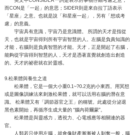
英文中CONSIDER一詞是表示對事物仔細考慮之意，
而CON是「一起」的意思；SIDER則是來自拉丁語表示
「星座」之意。也就是說「和星座一起」，另有「想或考
慮」的意義。
宇宙具有意識，宇宙乃是意識體。 所謂的天才是指從
天，也就是宇宙得到所有宇宙智慧的人。左腦是負責知識的
才能，右腦則是負責智慧的才能。天才，正是開起了右腦，
能夠從宇宙得到智慧的人，天才是憑著直覺就創造出創造
的。天才的祕密就在於靈感。
9.松果體與養生之道
松果體，它是一個大小重0.1~?0.2克的小東西。用冥想
或是圖像訓練法來刺激松果體，就可以活用右腦的潛在意
識。 松果體又有「調節器官之王」的稱號。此處從分泌退
黑色素開始，再循序生成大量的 “腦內荷爾蒙”。
松果體是與靈感力，透視力、心電感應等相關連的器
官。
人類若只使用左腦，就會像財產漸漸被人剝奪一般，腦