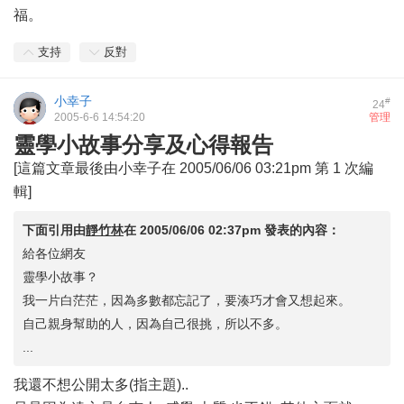
福。
支持
反對
小幸子
#
24
2005-6-6 14:54:20
管理
靈學小故事分享及心得報告
[這篇文章最後由小幸子在 2005/06/06 03:21pm 第 1 次編
輯]
下面引用由
靜竹林
在
2005/06/06 02:37pm
發表的內容：
給各位網友
靈學小故事？
我一片白茫茫，因為多數都忘記了，要湊巧才會又想起來。
自己親身幫助的人，因為自己很挑，所以不多。
...
我還不想公開太多(指主題)..