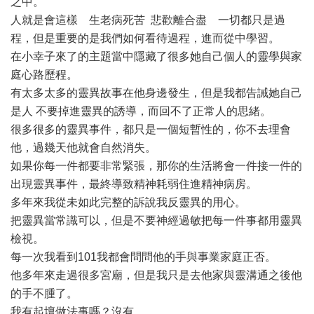
之中。
人就是會這樣 生老病死苦 悲歡離合盡 一切都只是過
程，但是重要的是我們如何看待過程，進而從中學習。
在小幸子來了的主題當中隱藏了很多她自己個人的靈學與家
庭心路歷程。
有太多太多的靈異故事在他身邊發生，但是我都告誡她自己
是人 不要掉進靈異的誘導，而回不了正常人的思緒。
很多很多的靈異事件，都只是一個短暫性的，你不去理會
他，過幾天他就會自然消失。
如果你每一件都要非常緊張，那你的生活將會一件接一件的
出現靈異事件，最終導致精神耗弱住進精神病房。
多年來我從未如此完整的訴說我反靈異的用心。
把靈異當常識可以，但是不要神經過敏把每一件事都用靈異
檢視。
每一次我看到101我都會問問他的手與事業家庭正否。
他多年來走過很多宮廟，但是我只是去他家與靈溝通之後他
的手不腫了。
我有起壇做法事嗎？沒有