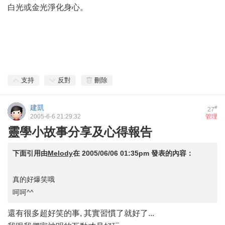
白光或金光淨化身心。
支持
反對
刪除
建凱
#
27
2005-6-6 21:29:32
管理
靈學小故事分享及心得報告
下面引用由
Melody
在
2005/06/06 01:35pm
發表的內容：
真的好爆笑哦
呵呵^^
還有很多超好笑的事, 其實習慣了就好了...