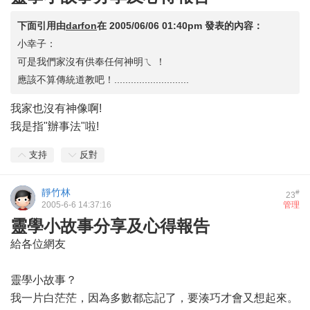
下面引用由
darfon
在
2005/06/06 01:40pm
發表的內容：
小幸子：
可是我們家沒有供奉任何神明ㄟ ！
應該不算傳統道教吧！...........................
我家也沒有神像啊!
我是指"辦事法"啦!
支持
反對
靜竹林
#
23
2005-6-6 14:37:16
管理
靈學小故事分享及心得報告
給各位網友
靈學小故事？
我一片白茫茫，因為多數都忘記了，要湊巧才會又想起來。