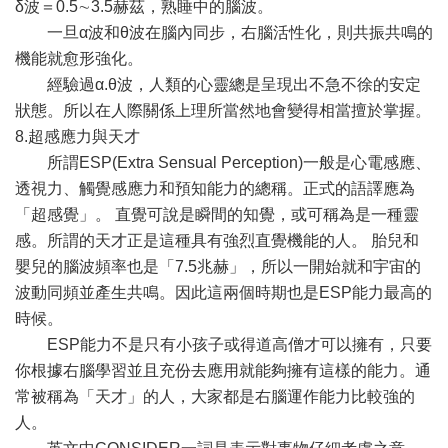
δ波＝0.5∼3.5赫茲，熟睡中的腦波。
一旦α波和θ波在腦內同步，右腦活性化，則共振共鳴的
機能就愈形強化。
經驗過α.θ波，人類的心靈總是呈現出不急不徐的安定
狀態。所以在人際關係上理所當然地會變得相當擅於掌握。
8.超感應力與天才
所謂ESP(Extra Sensual Perception)一般是心電感應、
透視力、觸覺感應力和預知能力的總稱。正式的語譯應為
「超感覺」。 直覺可說是瞬間的知覺，或可稱為是一種靈
感。所謂的天才正是這種具有強烈直覺機能的人。 胎兒和
嬰兒的腦波頻率也是「7.5兆赫」，所以一開始就和宇宙的
波動同頻並產生共鳴。因此這兩個時期也是ESP能力最高的
時候。
ESP能力不是只有小孩子或得道高僧才可以擁有，只要
你根據右腦學習並且充份去應用就能夠擁有這樣的能力。通
常被稱為「天才」的人，大家都是右腦運作能力比較強的
人。