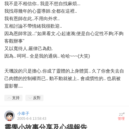
我不是不相信你.. 我是不想自找麻煩...
我找尋幾年的心靈導師.全都在這裡..
我有恩師在此..不用向外求..
互相討論不帶情緒我很歡迎..
因為恩師常說..:"如果看文.心起連漪;便是自心定性不夠;不夠
客觀辦事"
又以寬待人.嚴律己為勸.
因為.. 呵呵.. 全是我的通病.. 哈哈~~~(大笑)
天璣說的只是擔心.你成了靈體的上身體質.. 久了你會失去自
己肉體的控制權而已.. 動不動就被上.. 會成慣性的.. 也易被
靈影響....
支持
反對
小幸子
#
22
2005-6-6 13:58:43
管理
靈學小故事分享及心得報告