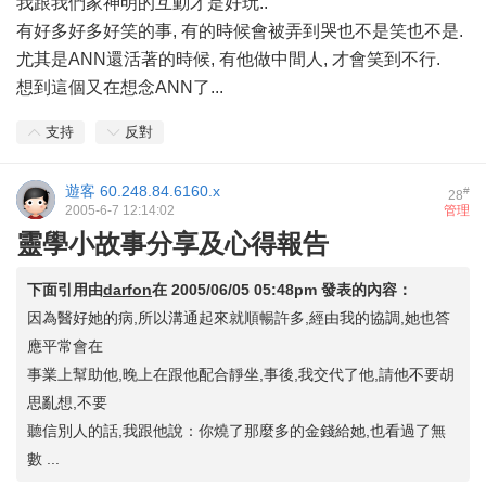
我跟我們家神明的互動才是好玩..
有好多好多好笑的事, 有的時候會被弄到哭也不是笑也不是.
尤其是ANN還活著的時候, 有他做中間人, 才會笑到不行.
想到這個又在想念ANN了...
支持
反對
遊客
60.248.84.6160.x
#
28
2005-6-7 12:14:02
管理
靈學小故事分享及心得報告
下面引用由
darfon
在
2005/06/05 05:48pm
發表的內容：
因為醫好她的病,所以溝通起來就順暢許多,經由我的協調,她也答
應平常會在
事業上幫助他,晚上在跟他配合靜坐,事後,我交代了他,請他不要胡
思亂想,不要
聽信別人的話,我跟他說：你燒了那麼多的金錢給她,也看過了無
數 ...