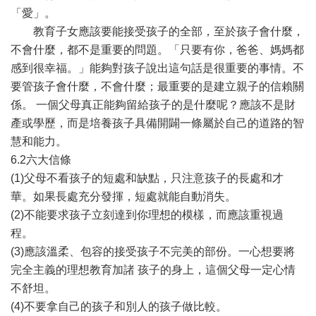
「愛」。
教育子女應該要能接受孩子的全部，至於孩子會什麼，
不會什麼，都不是重要的問題。「只要有你，爸爸、媽媽都
感到很幸福。」能夠對孩子說出這句話是很重要的事情。不
要管孩子會什麼，不會什麼；最重要的是建立親子的信賴關
係。 一個父母真正能夠留給孩子的是什麼呢？應該不是財
產或學歷，而是培養孩子具備開闢一條屬於自己的道路的智
慧和能力。
6.2六大信條
(1)父母不看孩子的短處和缺點，只注意孩子的長處和才
華。如果長處充分發揮，短處就能自動消失。
(2)不能要求孩子立刻達到你理想的模樣，而應該重視過
程。
(3)應該溫柔、包容的接受孩子不完美的部份。一心想要將
完全主義的理想教育加諸 孩子的身上，這個父母一定心情
不舒坦。
(4)不要拿自己的孩子和別人的孩子做比較。