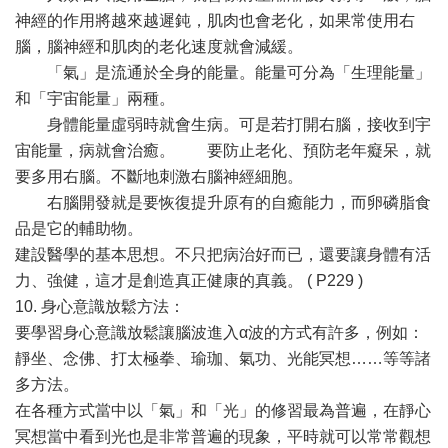
神經的作用將越來越遲鈍，肌肉也會老化，如果常使用右
腦，腦神經和肌肉的老化速度就會減緩。
「氣」是流通於全身的能量。能量可分為「生理能量」
和「宇宙能量」兩種。
身體能量虛弱時就會生病。可是若打開右腦，接收到宇
宙能量，病就會治癒。 要防止老化、預防老年癡呆，就
要多用右腦。不斷地刺激右腦神經細胞。
右腦開發就是要恢復提升原有的自癒能力，而卵磷脂食
品是它的輔助物。
建設醫學的基本思想。不只把病治好而已，還要讓身體有活
力、強健，這才是創造真正健康的真義。 ( P229 )
10. 身心意識放鬆方法：
要學習身心意識放鬆讓腦波進入α波的方式有許多，例如：
靜坐、念佛、打太極拳、瑜珈、氣功、光能冥想……等等諸
多方法。
在各種方式當中以「氣」和「光」的修習最為普遍，在靜心
冥想當中看到光也是非常普遍的現象，平時就可以常常觀想