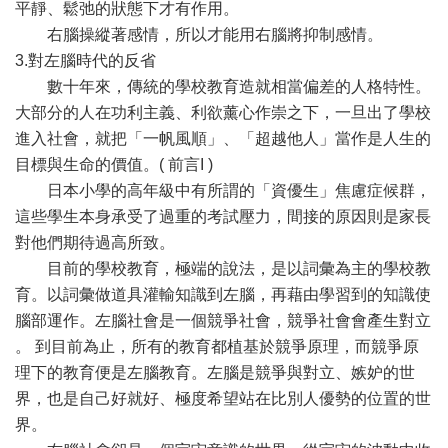
平靜、鬆弛的狀態下才有作用。
右腦操縱著感情，所以才能用右腦將抑制感情。
3.對左腦時代的反省
數十年來，傳統的學校教育造就相當偏差的人格特性。
大部分的人在功利主義、利欲薰心作崇之下，一旦出了學校
進入社會，就把「一帆風順」、「超越他人」當作是人生的
目標與生命的價值。( 前言I )
日本小學的高年級中有所謂的「資優生」焦慮症候群，
這些學生本身承受了過重的考試壓力，間接的原因則是家長
對他們期待過高所致。
目前的學校教育，極端的說法，是以詞彙為主的學校教
育。以詞彙做道具灌輸知識到左腦，再藉由學習到的知識使
腦部運作。左腦社會是一個競爭社會，競爭社會會產生對立
。 到目前為止，所有的教育都植基於競爭原理，而競爭原
理下的教育便是左腦教育。左腦是競爭與對立、嫉妒的世
界，也是自己好就好、極度希望站在比別人優勢的位置的世
界。