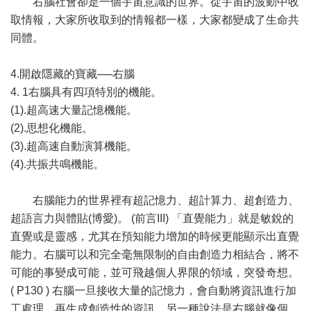
右腦社會卻是一個宇宙意識的世界。從宇宙的波動中收
取情報，大家所收取到的情報都一樣，大家都變成了生命共
同體。
4.開啟隱藏的寶藏──右腦
4. 1右腦具有四項特別的機能。
(1).超高速大量記憶機能。
(2).思想化機能。
(3).超高速自動演算機能。
(4).共振共鳴機能。
右腦能力的世界裡有超記憶力、超計算力、超創造力、
超語言力與體貼(博愛)。 (前言III) 「直覺能力」就是敏銳的
直覺或是靈感，尤其在預知能力增加的時候更能顯示出直覺
能力。右腦可以和完全毫無限制的自由創造力相結合，將不
可能的事變成可能，並可飛越個人界限的領域，突發奇想。
( P130 ) 右腦一旦接收大量的記憶力，會自動將資訊進行加
工處理，再生成創造性的資訊。另一種說法是右腦就像個