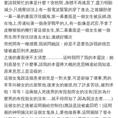
要請我幫忙的事是什麼？突然間 ,身體不再搖晃了,靈力明顯
減少,只感覺頭頂上有一股電波緊緊的穿了進去,之後腦部便
一幕一幕的畫面浮現腦海,第一幕畫面是一個女生被反綁,跪
在地上,旁邊站著一個身穿戰甲的人,有一點像是武官,手拿了
皮鞭狠狠的鞭打著這個女生,第二幕畫面是一個女生被一個
男生用手按住頭進去水缸,連續好幾次
突然間有一種感覺,我就問她說：妳是不是要告訴我妳很悲
慘被處罰刑求,她點頭
之後的畫面便不太清楚…………這時我問了我的本靈說：她
到底發生了什麼事,請我的本靈將大概的意思轉達給我知道,
原來意思上是這樣的：
這個女鬼跟這個患者前世是一對夫妻,可是卻做了壞事,男的
常常叫梭女的出面幫他,後來女的被抓,吃了許多苦頭,,被刑求
啦！等等！這兩個人死後男的有投胎而女的沒有(至於為什
麼男的有投胎女的沒有….就不得而知了,因為我沒去查……)
這個女的之後被這間廟給控制住(應該是說被處罰吧！)這間
廟的神明施法於這個女鬼身上,要他做善事,這間廟除了發令