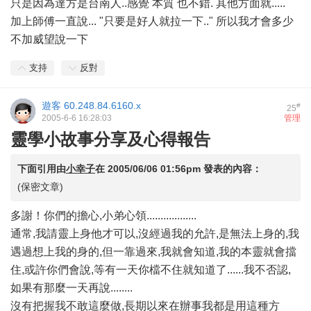
只是因為達方是台南人..感覺 本質 也不錯. 其他方面就.....
加上師傅一直說... "只要是好人就拉一下.." 所以我才會多少
不加威望說一下
支持
反對
遊客
60.248.84.6160.x
#
25
2005-6-6 16:28:03
管理
靈學小故事分享及心得報告
下面引用由
小幸子
在
2005/06/06 01:56pm
發表的內容：
(保密文章)
多謝！你們的擔心,小弟心領..................
通常,我請靈上身他才可以,沒經過我的允許,是無法上身的,我
遇過想上我的身的,但一靠過來,我就會知道,我的本靈就會擋
住,或許你們會說,等有一天你檔不住就知道了......我不否認,
如果有那麼一天再說........
沒有把握我不敢這麼做,長期以來在辦事我都是用這種方