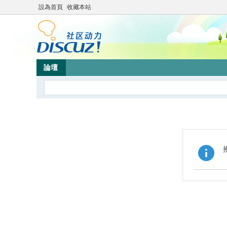
設為首頁
收藏本站
論壇