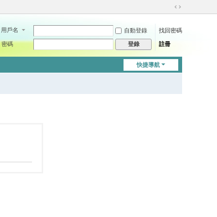
切
換
用戶名
自動登錄
找回密碼
到
寬
密碼
註冊
登錄
版
快捷導航