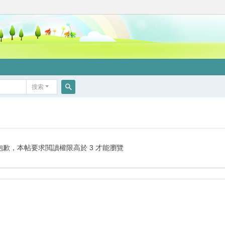
搜索
搜
索
抱歉，本帖要求閲讀權限高於 3 才能瀏覽