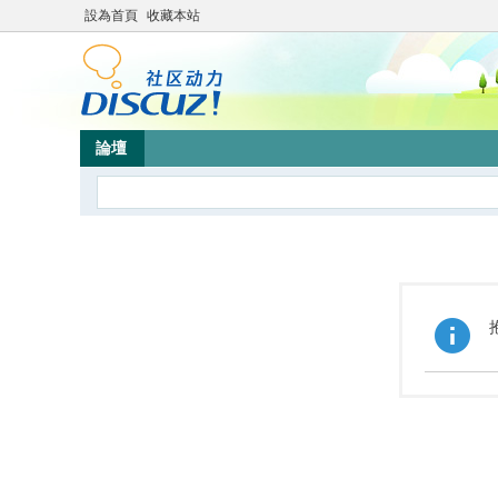
設為首頁
收藏本站
論壇