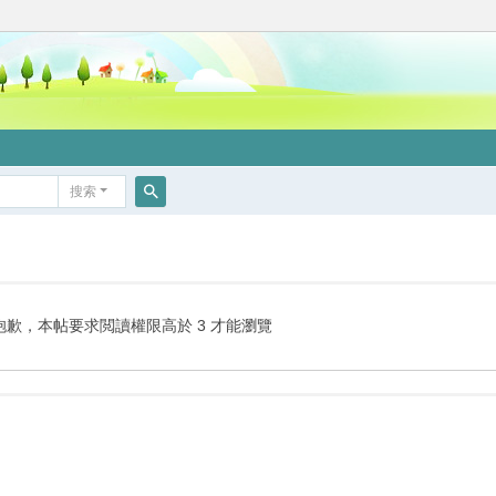
搜索
搜
索
抱歉，本帖要求閲讀權限高於 3 才能瀏覽