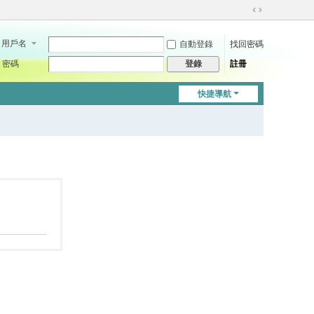
切
換
用戶名
自動登錄
找回密碼
到
寬
密碼
註冊
登錄
版
快捷導航