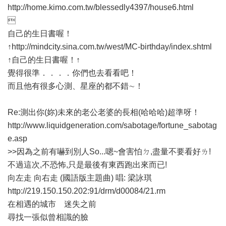
http://home.kimo.com.tw/blessedly4397/house6.html

自己的生日書喔！
↑http://mindcity.sina.com.tw/west/MC-birthday/index.shtml
↑自己的生日書喔！↑
覺得很準．．．．你們也去看看吧！
而且他有很多心測、星座的都不錯∼！
Re:測出你(妳)未來的老公老婆的長相(哈哈哈)超準呀！
http://www.liquidgeneration.com/sabotage/fortune_sabotag
e.asp
>>因為之前有嚇到別人So...嗯~會害怕ㄉ,盡量不要看好ㄌ!
不過這次,不恐怖,只是最後有東西跑出來而已!
向左走 向右走 (國語版主題曲) 唱: 梁詠琪
http://219.150.150.202:91/drm/d00084/21.rm
在相遇的城市 迷失之前
尋找一張似曾相識的臉