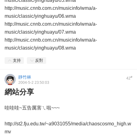
music/classic/yinghuayu/05.wma
http://music.cnnb.com.cn/musicinfo/wma/a-
music/classic/yinghuayu/06.wma
http://music.cnnb.com.cn/musicinfo/wma/a-
music/classic/yinghuayu/07.wma
http://music.cnnb.com.cn/musicinfo/wma/a-
music/classic/yinghuayu/08.wma
支持
反對
靜竹林
#
42
2004-5-2 23:50:03
網站分享
哇哇哇~五告厲害ㄟ啦~~~
http://st2.fju.edu.tw/~a9031055/media/chaoscosmo_high.w
mv