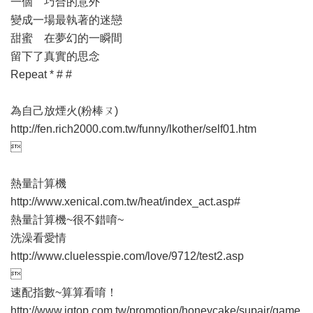
一個 巧合的意外
變成一場最執著的迷戀
甜蜜 在夢幻的一瞬間
留下了真實的思念
Repeat * # #
為自己放煙火(粉棒ㄡ)
http://fen.rich2000.com.tw/funny/lkother/self01.htm

熱量計算機
http://www.xenical.com.tw/heat/index_act.asp#
熱量計算機~很不錯唷~
洗澡看愛情
http://www.cluelesspie.com/love/9712/test2.asp

速配指數~算算看唷！
http://www.iqtop.com.tw/promotion/honeycake/supair/game