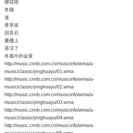
櫻花雨
冬陽
迷
青草坡
回音石
畫樓上
茶涼了
冬風中的金黃
http://music.cnnb.com.cn/musicinfo/wma/a-
music/classic/yinghuayu/01.wma
http://music.cnnb.com.cn/musicinfo/wma/a-
music/classic/yinghuayu/02.wma
http://music.cnnb.com.cn/musicinfo/wma/a-
music/classic/yinghuayu/03.wma
http://music.cnnb.com.cn/musicinfo/wma/a-
music/classic/yinghuayu/04.wma
http://music.cnnb.com.cn/musicinfo/wma/a-