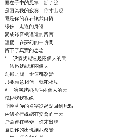
握在手中的風箏 斷了線
是因為我的寂寞 你才出現
還是你的存在讓我自憐
緣份 走過的身邊
變成錄音機遙遠的留言
甜蜜 在夢幻的一瞬間
留下了真實的思念
* 一段情就能連起兩個人的天
一條路就能讓兩個人
剎那之間 命運都改變
只要願意相信 就能相見
# 一滴淚就能擋住兩個人的天
模糊我我視線
呼喚著你的名字從起點回到原點
兩條並行線總有交會的一天
是命運在轉變 你才出現
還是你的出現讓我改變