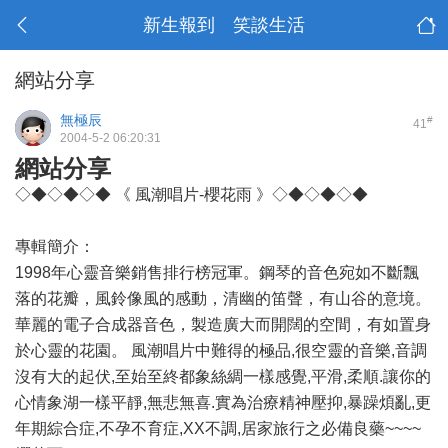
新生報到 笑談生活
網站分享
無極辰
#
41
2004-5-2 06:20:31
網站分享
◇◆◇◆◇◆ 《 風潮唱片-櫻花雨 》◇◆◇◆◇◆
專輯簡介：
1998年心靈音樂銷售排行榜冠軍。鋼琴的音色宛如不斷飄
落的花瓣，風鈴像風的感動，清幽的笛聲，有山谷的意境。
華麗的電子合成器音色，製造廣大而開闊的空間，有如置身
於心靈的花園。 風潮唱片中難得的極品,很空靈的音樂,音調
沒有大的起伏,至始至終都象絲綢一樣感覺,平滑,柔順.讓你的
心情象湖一樣平靜,無悲無喜.實為治療精神壓抑,暴躁煩亂,更
年期綜合症,不孕不育症,XX不調,居家旅行之必備良藥~~~~