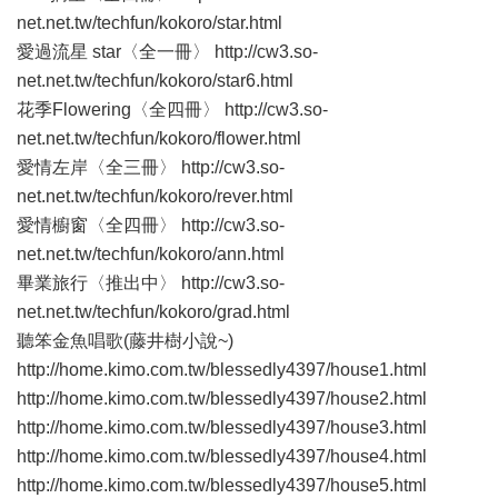
net.net.tw/techfun/kokoro/star.html
愛過流星 star〈全一冊〉 http://cw3.so-
net.net.tw/techfun/kokoro/star6.html
花季Flowering〈全四冊〉 http://cw3.so-
net.net.tw/techfun/kokoro/flower.html
愛情左岸〈全三冊〉 http://cw3.so-
net.net.tw/techfun/kokoro/rever.html
愛情櫥窗〈全四冊〉 http://cw3.so-
net.net.tw/techfun/kokoro/ann.html
畢業旅行〈推出中〉 http://cw3.so-
net.net.tw/techfun/kokoro/grad.html
聽笨金魚唱歌(藤井樹小說~)
http://home.kimo.com.tw/blessedly4397/house1.html
http://home.kimo.com.tw/blessedly4397/house2.html
http://home.kimo.com.tw/blessedly4397/house3.html
http://home.kimo.com.tw/blessedly4397/house4.html
http://home.kimo.com.tw/blessedly4397/house5.html