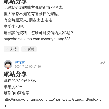
網站分享
此網站介紹的地方都離都市不很遠,
但大家都不知道有這麼棒的景點,
有空時跟家人, 朋友出去走走,
享受生活吧.
這麼讚的資料，怎麼可能沒傳給大家呢？
http://home.kimo.com.tw/tonyhuang38/
支持
反對
靜竹林
#
45
2004-7-15 00:17:36
網站分享
算你的名字好不好.....
準確度80%
幫妳(你)算名字
http://msn.veryname.com/fate/name/star/standard/index.ph
p