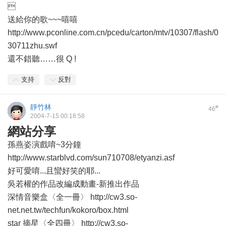

送給你的歌~~~嘻嘻
http://www.pconline.com.cn/pcedu/carton/mtv/10307/flash/0
30711zhu.swf
還不錯聽……很 Q !
支持
反對
靜竹林
#
46
2004-7-15 00:18:58
網站分享
孫燕姿演戲唷~3分鐘
http://www.starblvd.com/sun710708/etyanzi.asf
好可愛唷...且蠻好笑的耶...
吳若權的作品改編成動畫-新推出作品
深情音樂盒〈全一冊〉 http://cw3.so-
net.net.tw/techfun/kokoro/box.html
star 摘星〈全四冊〉 http://cw3.so-