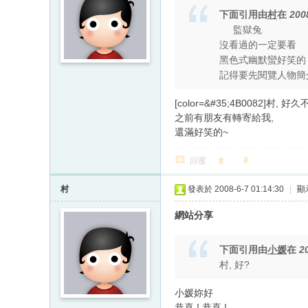
下面引用由
村
在
200
監獄兔
沒看過的一定要看
黑色式幽默蠻好笑的
記得要先閱覽人物簡介
[color=&#35;4B0082]村,
之前有朋友有轉寄給我,
還滿好笑的~
回覆
村
發表於 2008-6-7 01:14:30
|
顯
網站分享
下面引用由
小媛
在
2
村, 好?
小媛妳好
恭喜 ! 恭喜 !