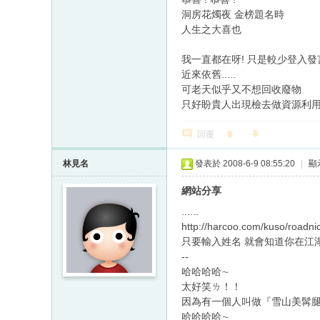
洞房花燭夜 金榜題名時
人生之大喜也
我一直都在呀! 只是較少登入發
近來依舊.....
可老天似乎又不想回收廢物
只好盼貴人出現檢去做資源利
回覆
林見名
發表於 2008-6-9 08:55:20
|
顯
網站分享
......
http://harcoo.com/kuso/roadni
只要輸入姓名 就會知道你在江
--
哈哈哈哈∼
太好笑ㄌ！！
因為有一個人叫做『雪山美髯腿』....
哈哈哈哈∼