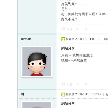
好笑到瘋ㄌ.........
另外∼∼
村，你終於肯回來ㄌ喔！＠＠∼
好久不見ㄌ.......
回覆
nirmala
發表於 2008-6-9 11:03:13
|
顯
網站分享
用猜ㄉ 就想你在說誰
嗯嗯∼∼果然沒錯
回覆
村
發表於 2008-6-11 01:38:47
|
網站分享