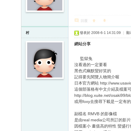
回覆
村
發表於 2008-6-1 14:31:09
|
顯
網站分享
監獄兔
沒看過的一定要看
黑色式幽默蠻好笑的
記得要先閱覽人物簡介喔
日本官方網站 http://www.usavich
這個部落格有中文介紹及檔案
http://blog.xuite.net/osaki99/
或用foxy去搜尋下載是一定有
副檔名 RMVB 的影像檔
是由real media公司所訂的影
因檔案小 畫值高的特性 蠻盛行