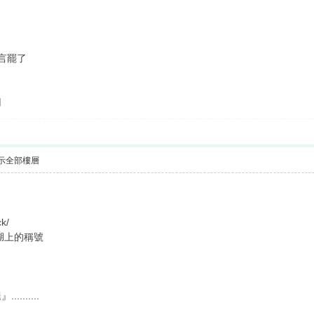
言罷了
用
示全部樓層
ck/
湖上的稱號
......