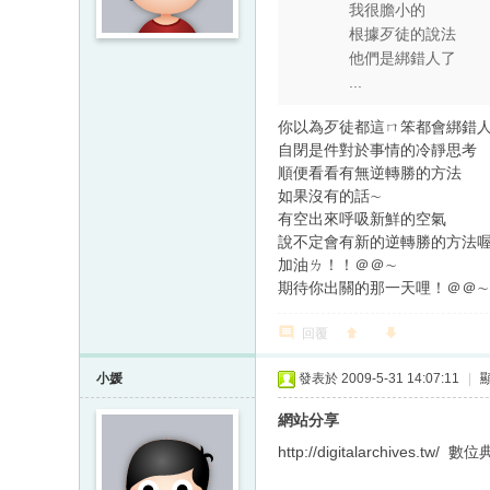
我很膽小的
根據歹徒的說法
他們是綁錯人了
...
你以為歹徒都這ㄇ笨都會綁錯人
自閉是件對於事情的冷靜思考
順便看看有無逆轉勝的方法
如果沒有的話∼
有空出來呼吸新鮮的空氣
說不定會有新的逆轉勝的方法
加油ㄌ！！＠＠∼
期待你出關的那一天哩！＠＠∼
回覆
小媛
發表於 2009-5-31 14:07:11
|
網站分享
http://digitalarchives.t