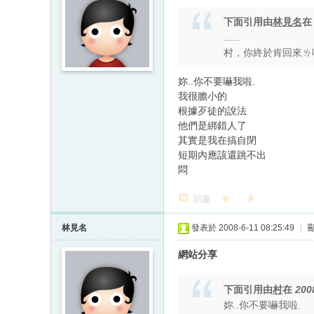
下面引用由
林見名
......
村，你終於肯回來ㄌ
妳..你不要嚇我啦.
我很膽小的
根據歹徒的說法
他們是綁錯人了
其實是我在搞自閉
短期內應該還跳不出
悶
回覆
林見名
發表於 2008-6-11 08:25:49
|
網站分享
下面引用由
村
在
200
妳..你不要嚇我啦.