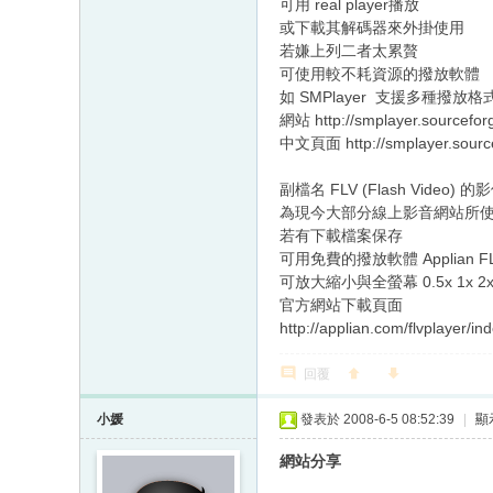
可用 real player播放
或下載其解碼器來外掛使用
若嫌上列二者太累贅
可使用較不耗資源的撥放軟體
如 SMPlayer 支援多種撥放
網站 http://smplayer.sourceforg
中文頁面 http://smplayer.source
副檔名 FLV (Flash Video) 
為現今大部分線上影音網站所使用的
若有下載檔案保存
可用免費的撥放軟體 Applian FLV
可放大縮小與全螢幕 0.5x 1x 2
官方網站下載頁面
http://applian.com/flvplayer/
回覆
小媛
發表於 2008-6-5 08:52:39
|
顯
網站分享