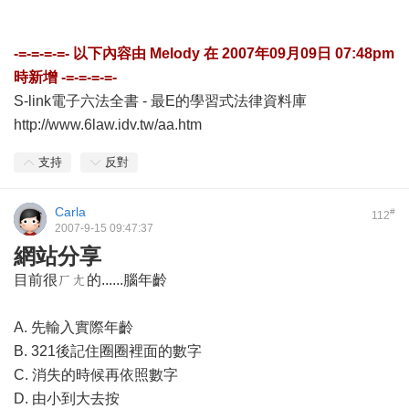
-=-=-=-=- 以下內容由
Melody
在
2007年09月09日 07:48pm
時新增 -=-=-=-=-
S-link電子六法全書 - 最E的學習式法律資料庫
http://www.6law.idv.tw/aa.htm
支持
反對
Carla
#
112
2007-9-15 09:47:37
網站分享
目前很ㄏㄤ的......腦年齡
A. 先輸入實際年齡
B. 321後記住圈圈裡面的數字
C. 消失的時候再依照數字
D. 由小到大去按