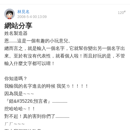
林見名
#
120
2008-5-4 00:13:09
網站分享
姓名製造器
恩.......這是一個有趣的小玩意兒。
總而言之，就是輸入一個名字，它就幫你變出另一個名字出
來。至於有沒有代表性，就看個人啦！而且好玩的是，不管
輸入什麼文字都可以唷！
你知道嗎？
我輸我的名字進去的時候 我笑ㄌ！！！！
因為我是∼∼∼
『錯&#35226;預言者』.............
挖哈哈哈∼！！
對不起！真的害到你們了............
ㄏㄏ∼∼∼