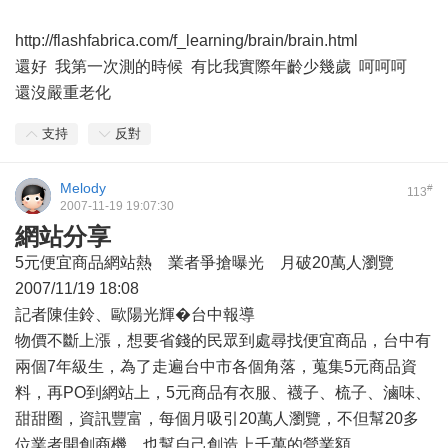
http://flashfabrica.com/f_learning/brain/brain.html
還好 我第一次測的時候 有比我實際年齡少幾歲 呵呵呵
還沒嚴重老化
支持
反對
Melody
#
113
2007-11-19 19:07:30
網站分享
5元便宜商品網站熱 業者爭搶曝光 月破20萬人瀏覽
2007/11/19 18:08
記者陳佳鈴、歐陽光輝�台中報導
物價不斷上漲，想要省錢的民眾到處尋找便宜商品，台中有
兩個7年級生，為了走遍台中市各個角落，蒐集5元商品資
料，再PO到網站上，5元商品有衣服、襪子、梳子、滷味、
甜甜圈，資訊豐富，每個月吸引20萬人瀏覽，不但幫20多
位業者開創商機，也幫自己創造上千萬的營業額。