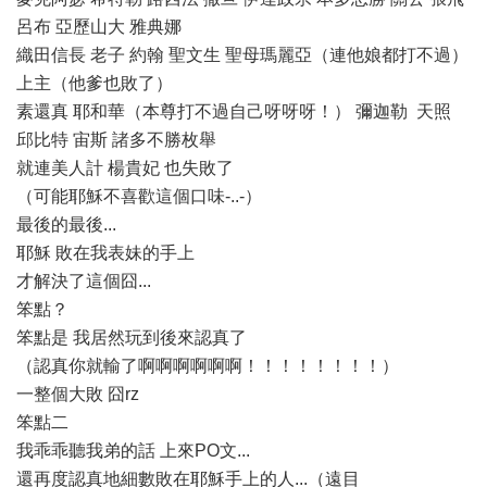
呂布 亞歷山大 雅典娜
織田信長 老子 約翰 聖文生 聖母瑪麗亞（連他娘都打不過）
上主（他爹也敗了）
素還真 耶和華（本尊打不過自己呀呀呀！） 彌迦勒 天照
邱比特 宙斯 諸多不勝枚舉
就連美人計 楊貴妃 也失敗了
（可能耶穌不喜歡這個口味-..-）
最後的最後...
耶穌 敗在我表妹的手上
才解決了這個囧...
笨點？
笨點是 我居然玩到後來認真了
（認真你就輸了啊啊啊啊啊啊！！！！！！！！）
一整個大敗 囧rz
笨點二
我乖乖聽我弟的話 上來PO文...
還再度認真地細數敗在耶穌手上的人...（遠目