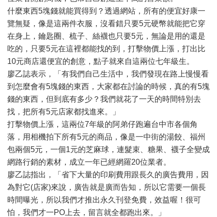
什麼東西5塊錢就能買得到？透過網站，所有的便宜好康一
覽無疑，像是這兩件衣服，沒看錯只要5元硬幣就能把它穿
在身上，鑰匙圈、梳子、絲襪也只要5元，無論是用的還是
吃的，只要5元在這裡都能找的到，打擊物價上漲，打出比
10元商店還便宜的創意，點子就來自這兩位七年級生。
廖乙誌表示，「有我們自己生活中，我們發現在路上慢慢看
到怎麼會有5塊錢的東西，大家都在討論的時候，真的有5塊
錢的東西，但到底有多少？我們就花了一天的時間特別去
找，把所有5元店家都找進來。」
打擊物價上漲，這兩位7年級的阿弟仔跑遍台中市各個角
落，用相機拍下所有5元的商品，像是一中街的湯餃、福州
包兩個5元，一個1元的芝麻球，連髮束、糖果、襪子全變成
網路行銷的素材，成立一年已經網羅20位業者。
廖乙誌指出，「省下大量的印刷費用跟長久的廣告費用，因
為對它(店家)來說，廣告就是廣而告知，所以它需要一個長
時間曝光，所以我們才推出永久刊登免費，效益喔！很可
怕，我們才一PO上去，留言就全都跑出來。」