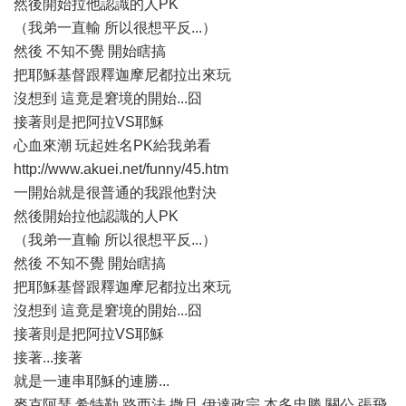
然後開始拉他認識的人PK
（我弟一直輸 所以很想平反...）
然後 不知不覺 開始瞎搞
把耶穌基督跟釋迦摩尼都拉出來玩
沒想到 這竟是窘境的開始...囧
接著則是把阿拉VS耶穌
心血來潮 玩起姓名PK給我弟看
http://www.akuei.net/funny/45.htm
一開始就是很普通的我跟他對決
然後開始拉他認識的人PK
（我弟一直輸 所以很想平反...）
然後 不知不覺 開始瞎搞
把耶穌基督跟釋迦摩尼都拉出來玩
沒想到 這竟是窘境的開始...囧
接著則是把阿拉VS耶穌
接著...接著
就是一連串耶穌的連勝...
麥克阿瑟 希特勒 路西法 撒旦 伊達政宗 本多忠勝 關公 張飛