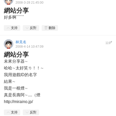
2008-3-28 21:45:00
網站分享
好多啊``````
支持
反對
刪除
林見名
#
119
2008-4-14 10:47:09
網站分享
未來分享器∼
哈哈∼太好笑ㄌ！！∼
我用遊戲ID的名字
結果∼
我是一根煙∼
真是長壽阿∼....（煙
http://miraino.jp/
支持
反對