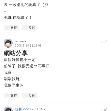
唉 一敗塗地的認真了（淚
--
認真 你就輸了！
支持
反對
nirmala
#
117
2008-3-14 13:18:08
網站分享
這個好像也不一定
前陣子, 我跟旁邊ㄉ同事打
我贏
剛剛我玩
我輸同事ㄌ
支持
反對
遊客
222.179.134.x
#
118