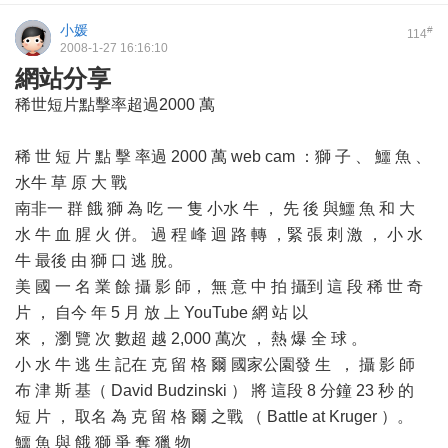
小媛
#
114
2008-1-27 16:16:10
網站分享
稀世短片點擊率超過2000 萬
稀 世 短 片 點 擊 率過 2000 萬 web cam ：獅 子 、 鱷 魚 、
水牛 草 原 大 戰
南非一 群 餓 獅 為 吃 一 隻 小水 牛 ， 先 後 與鱷 魚 和 大
水 牛 血 腥 火 併。 過 程 峰 迴 路 轉 ，緊 張 刺 激 ， 小 水
牛 最後 由 獅 口 逃 脫。
美 國 一 名 業 餘 攝 影 師， 無 意 中 拍 攝到 這 段 稀 世 奇
片 ， 自今 年 5 月 放 上 YouTube 網 站 以
來 ， 瀏 覽 次 數超 越 2,000 萬次 ， 熱 爆 全 球 。
小 水 牛 逃 生 記在 克 留 格 爾 國家公園發 生 ， 攝 影 師
布 津 斯 基（ David Budzinski ） 將 這段 8 分鐘 23 秒 的
短 片 ， 取名 為 克 留 格 爾 之戰 （ Battle at Kruger ）。
鱷 魚 與 餓 獅 爭 奪 獵 物