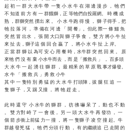
起 初 一 群 大 水牛 帶 一隻 小 水 牛 在 湖 邊 漫 步 ， 牠 們
不 知道 前 方 有 一 群餓獅，正 等牠們自投羅網。 時 機 成
熟 ，群獅突然 撲出 來 。 小 水 牛跑 得 慢 ， 獅 子得手，把
牠 拉 落 河 ， 準 備在 河 邊 「 開 餐」。但此 際一 條 鱷 魚
突 然 冒 出水 ， 張 開 大口與 獅 子爭 食 ， 雙 方 將小 牛 扯
來 扯 去，獅子這 個 回 合 贏 了 ， 將小 水 牛 扯 上 岸。
正 當 群 獅 以 為可 安 心 用 餐 時，水牛群 突 然 回 來 。 原
來牠 們 沒 有 棄 小水牛而去 ，而 是「搬救兵 」 ， 百多頭
大 水 牛 一 起 湧 往 獅 群 ， 最 精釆 的 草 原 戰 事才爆發。
水 牛 「 搬 救 兵 」勇 救 小牛
其 中 一 隻特 別 勇 猛 的 大 水 牛 打頭陣，拔 腿 狂 追 一
隻 獅 子 ，又 踢 又撞 ， 將 牠 趕 走 。
此 時 還 守 小 水牛 的 獅 群 ， 彷 彿 嚇 呆 了， 動 也 不 動
。 雙 方對 峙 了 一 會 後， 另 一 頭 大 水 牛 再 發功 ， 一
個 箭 步衝上前猛 力一 撞 ， 將 一 隻獅 子 凌 空 撞 起。牛
群越 發兇 猛 ， 牠 們 分頭 行 動 ， 有 的繼續追 已 走開 的