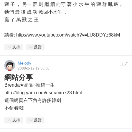
獅 子 ， 另一 群 則 繼 續 向守 著 小 水 牛 的 獅 群 吼 叫 。
牠們 最 後 成 功 救回小水牛 ，
贏 了 萬 獸 之 王！
請看: http://www.youtube.com/watch?v=LU8DDYz68kM
支持
反對
Melody
#
115
2008-2-12 19:58:50
網站分享
Brenda★晶晶~寵貓一生
http://blog.yam.com/user/min723.html
這個網頁右下角有許多韓劇
不錯看哦!
支持
反對