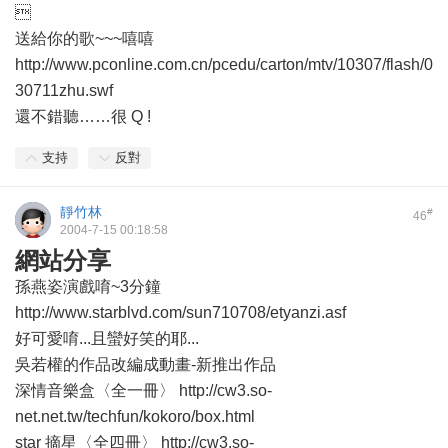

送給你的歌~~~嘻嘻
http://www.pconline.com.cn/pcedu/carton/mtv/10307/flash/0
30711zhu.swf
還不錯聽……很 Q !
支持
反對
靜竹林
#
46
2004-7-15 00:18:58
網站分享
孫燕姿演戲唷~3分鐘
http://www.starblvd.com/sun710708/etyanzi.asf
好可愛唷...且蠻好笑的耶...
吳若權的作品改編成動畫-新推出作品
深情音樂盒〈全一冊〉 http://cw3.so-
net.net.tw/techfun/kokoro/box.html
star 摘星〈全四冊〉 http://cw3.so-