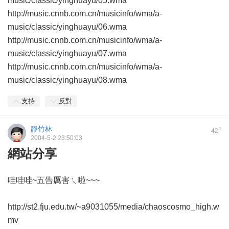
music/classic/yinghuayu/05.wma
http://music.cnnb.com.cn/musicinfo/wma/a-
music/classic/yinghuayu/06.wma
http://music.cnnb.com.cn/musicinfo/wma/a-
music/classic/yinghuayu/07.wma
http://music.cnnb.com.cn/musicinfo/wma/a-
music/classic/yinghuayu/08.wma
支持
反對
靜竹林
#
42
2004-5-2 23:50:03
網站分享
哇哇哇~五告厲害ㄟ啦~~~
http://st2.fju.edu.tw/~a9031055/media/chaoscosmo_high.w
mv