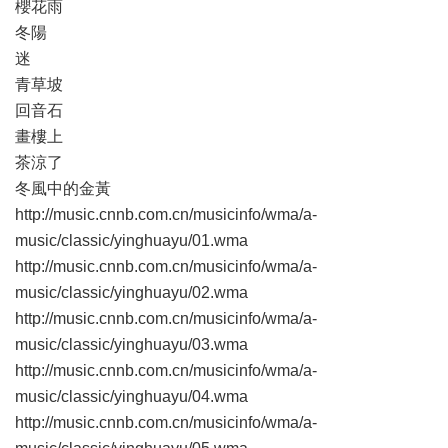
櫻花雨
冬陽
迷
青草坡
回音石
畫樓上
茶涼了
冬風中的金黃
http://music.cnnb.com.cn/musicinfo/wma/a-
music/classic/yinghuayu/01.wma
http://music.cnnb.com.cn/musicinfo/wma/a-
music/classic/yinghuayu/02.wma
http://music.cnnb.com.cn/musicinfo/wma/a-
music/classic/yinghuayu/03.wma
http://music.cnnb.com.cn/musicinfo/wma/a-
music/classic/yinghuayu/04.wma
http://music.cnnb.com.cn/musicinfo/wma/a-