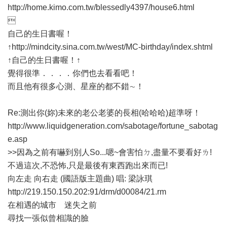
http://home.kimo.com.tw/blessedly4397/house6.html

自己的生日書喔！
↑http://mindcity.sina.com.tw/west/MC-birthday/index.shtml
↑自己的生日書喔！↑
覺得很準．．．．你們也去看看吧！
而且他有很多心測、星座的都不錯∼！
Re:測出你(妳)未來的老公老婆的長相(哈哈哈)超準呀！
http://www.liquidgeneration.com/sabotage/fortune_sabotag
e.asp
>>因為之前有嚇到別人So...嗯~會害怕ㄉ,盡量不要看好ㄌ!
不過這次,不恐怖,只是最後有東西跑出來而已!
向左走 向右走 (國語版主題曲) 唱: 梁詠琪
http://219.150.150.202:91/drm/d00084/21.rm
在相遇的城市 迷失之前
尋找一張似曾相識的臉