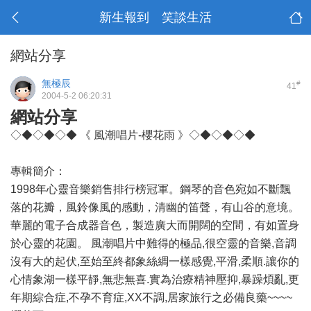
新生報到 笑談生活
網站分享
無極辰
#
41
2004-5-2 06:20:31
網站分享
◇◆◇◆◇◆ 《 風潮唱片-櫻花雨 》◇◆◇◆◇◆
專輯簡介：
1998年心靈音樂銷售排行榜冠軍。鋼琴的音色宛如不斷飄
落的花瓣，風鈴像風的感動，清幽的笛聲，有山谷的意境。
華麗的電子合成器音色，製造廣大而開闊的空間，有如置身
於心靈的花園。 風潮唱片中難得的極品,很空靈的音樂,音調
沒有大的起伏,至始至終都象絲綢一樣感覺,平滑,柔順.讓你的
心情象湖一樣平靜,無悲無喜.實為治療精神壓抑,暴躁煩亂,更
年期綜合症,不孕不育症,XX不調,居家旅行之必備良藥~~~~