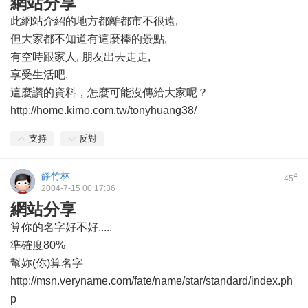
網站分享
此網站介紹的地方都離都市不很遠,
但大家都不知道有這麼棒的景點,
有空時跟家人, 朋友出去走走,
享受生活吧.
這麼讚的資料，怎麼可能沒傳給大家呢？
http://home.kimo.com.tw/tonyhuang38/
支持
反對
靜竹林
#
45
2004-7-15 00:17:36
網站分享
算你的名字好不好.....
準確度80%
幫妳(你)算名字
http://msn.veryname.com/fate/name/star/standard/index.ph
p