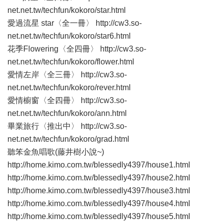
net.net.tw/techfun/kokoro/star.html
愛過流星 star〈全一冊〉 http://cw3.so-
net.net.tw/techfun/kokoro/star6.html
花季Flowering〈全四冊〉 http://cw3.so-
net.net.tw/techfun/kokoro/flower.html
愛情左岸〈全三冊〉 http://cw3.so-
net.net.tw/techfun/kokoro/rever.html
愛情櫥窗〈全四冊〉 http://cw3.so-
net.net.tw/techfun/kokoro/ann.html
畢業旅行〈推出中〉 http://cw3.so-
net.net.tw/techfun/kokoro/grad.html
聽笨金魚唱歌(藤井樹小說~)
http://home.kimo.com.tw/blessedly4397/house1.html
http://home.kimo.com.tw/blessedly4397/house2.html
http://home.kimo.com.tw/blessedly4397/house3.html
http://home.kimo.com.tw/blessedly4397/house4.html
http://home.kimo.com.tw/blessedly4397/house5.html