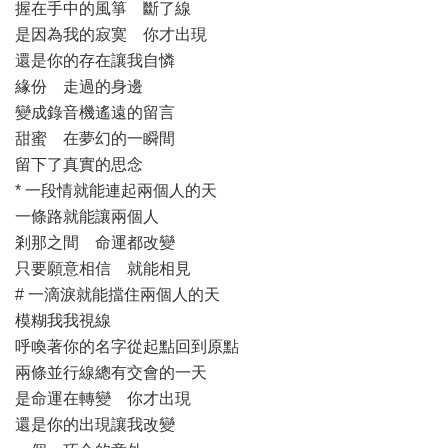
握在手中的風箏 斷了線
是因為我的寂寞 你才出現
還是你的存在讓我自憐
緣份 走過的身邊
變成錄音機遙遠的留言
甜蜜 在夢幻的一瞬間
留下了真實的思念
* 一段情就能連起兩個人的天
一條路就能讓兩個人
剎那之間 命運都改變
只要願意相信 就能相見
# 一滴淚就能擋住兩個人的天
模糊我我視線
呼喚著你的名字從起點回到原點
兩條並行線總有交會的一天
是命運在轉變 你才出現
還是你的出現讓我改變