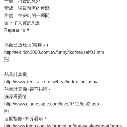
一個 巧合的意外
變成一場最執著的迷戀
甜蜜 在夢幻的一瞬間
留下了真實的思念
Repeat * # #
為自己放煙火(粉棒ㄡ)
http://fen.rich2000.com.tw/funny/lkother/self01.htm

熱量計算機
http://www.xenical.com.tw/heat/index_act.asp#
熱量計算機~很不錯唷~
洗澡看愛情
http://www.cluelesspie.com/love/9712/test2.asp

速配指數~算算看唷！
http://www.iqtop.com.tw/promotion/honeycake/supair/game