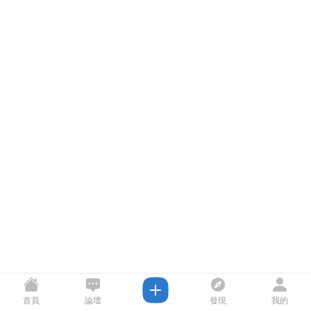
首頁
論壇
發現
我的