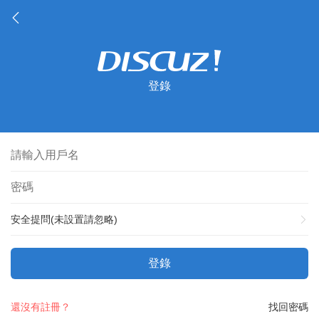
登錄
安全提問(未設置請忽略)
登錄
還沒有註冊？
找回密碼