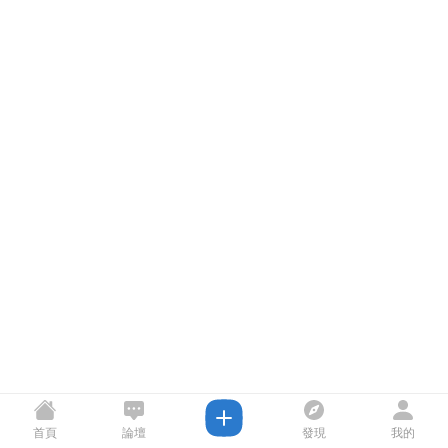
首頁
論壇
發現
我的