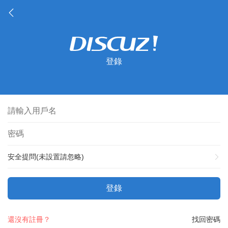
登錄
安全提問(未設置請忽略)
登錄
還沒有註冊？
找回密碼