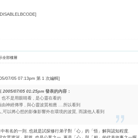
DISABLELBCODE]
示全部樓層
7/05 07:13pm 第 1 次編輯]
在
2005/07/05 01:25pm
發表的內容：
 也不是用眼睛看 , 是心靈在看的
由神經傳導 , 與心靈波質相應 ....所以看到
人,可以將心想的影像影響外在環境的波質, 而讓他人看到
有名的一則..也就是試探修行弟子對「心」的「悟」解與認知程度.
眾渡河」那篇..也是公案之一..更是「心」與「相」的代表故事之一喔..