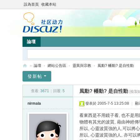
設為首頁
收藏本站
論壇
»
論壇
›
網站公告區
›
靈異與宗教
›
風動? 幡動? 是自性動
靜
發新帖
竹
風動? 幡動? 是自性動
查看:
3671
|
回覆:
5
[複製
林
心
nirmala
發表於 2005-7-5 13:25:08
|
顯
靈
看東西是不用鏡子看, 也不是用
網
物體有其光的波質, 藉由神經傳導 
所以, 心靈波質強的人,可以將
站
所以, 心靈波質強的人, 亦可以