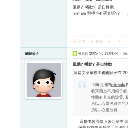
風動? 幡動? 是自性動。
nirmala 對禪也有研究嗎??
[
回覆
刪除
翩翩仙子
發表於 2005-7-5 19:04:44
|
顯
風動? 幡動? 是自性動
[這篇文章最後由翩翩仙子在 2005/0
下面引用由
nirmala
看東西是不用鏡子看,
物體有其光的波質, 藉
所以, 心靈波質強的
所以, 心靈波質 ...
這是佛教流傳下來公案中.其中
像是我前篇所寫的「老法師背女