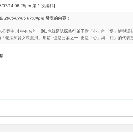
07/14 06:25pm 第 1 次編輯]
在
2005/07/05 07:04pm
發表的內容：
案中.其中有名的一則..也就是試探修行弟子對「心」的「悟」解與認
法師背女眾渡河」那篇..也是公案之一..更是「心」與「相」的代表故 .
喔