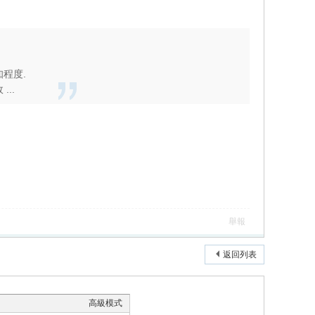
知程度.
..
舉報
返回列表
高級模式