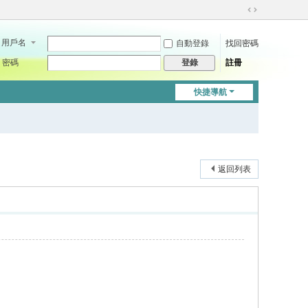
切
換
用戶名
自動登錄
找回密碼
到
寬
密碼
註冊
登錄
版
快捷導航
返回列表