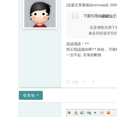
[這篇文章最後由nirmala在 2005/
下面引用由
翩翩仙子
這是佛教流傳下來公
像是我前篇所寫的「老
誰認識誰ㄚ??
明王我認識你嗎?? 哈哈....可能
一念不起, 非落於斷無
回覆
發新帖