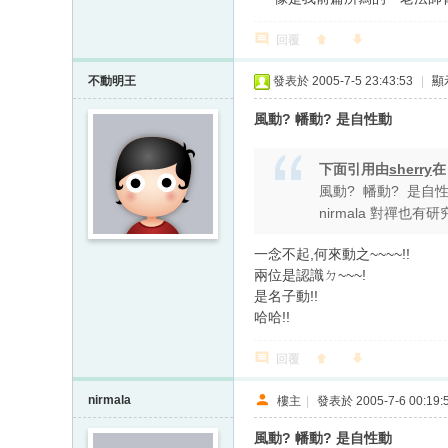
回覆
不動明王
發表於 2005-7-5 23:43:53
|
顯
風動? 幡動? 是自性動
下面引用由
sherry
風動? 幡動? 是自
nirmala 對禪也有研
一念不起,何來動之~~~~!!
兩位是認識ㄉ~~~!
是名子動!!
哈哈!!
回覆
nirmala
樓主
|
發表於 2005-7-6 00:19:
風動? 幡動? 是自性動