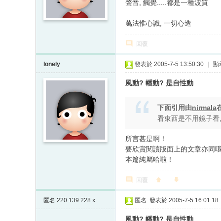
聲音, 觸覺.....都是一種波質
萬法惟心識, 一切心造
回覆
lonely
發表於 2005-7-5 13:50:30
|
顯
風動? 幡動? 是自性動
下面引用由
nirmala
看東西是不用鏡子看,
所言甚是啊！
要欣賞閱讀版面上的文章亦同
本篇純屬哈啦！
回覆
匿名
220.139.228.x
匿名
發表於 2005-7-5 16:01:18
風動? 幡動? 是自性動