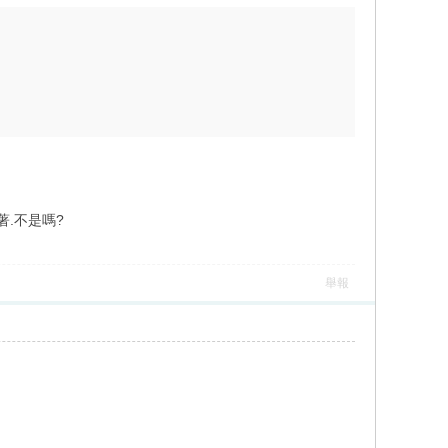
著.不是嗎?
舉報