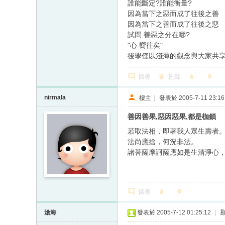
誰能斷定?誰能衡量?
因為當下之惡而成了往後之善
因為當下之善而成了往後之惡
試問 善惡之分在哪?
"心 嚮往矣"
後學僅以淺薄的觀念與大家共
回覆
刪除
nirmala
樓主
|
發表於 2005-7-11 23:16
善因善果,惡因惡果,都是枷鎖
若取法相，即著我人眾生壽者
法尚應捨，何況非法。
諸菩薩摩訶薩應如是生清淨心
回覆
滄海
發表於 2005-7-12 01:25:12
|