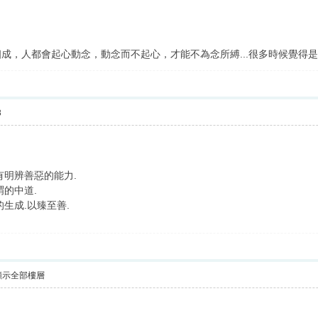
成，人都會起心動念，動念而不起心，才能不為念所縛...很多時候覺得
8
有明辨善惡的能力.
謂的中道.
生成.以臻至善.
顯示全部樓層