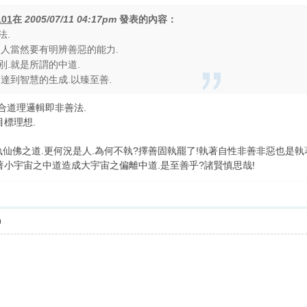
101
在
2005/07/11 04:17pm
發表的內容：
法.
是人當然要有明辨善惡的能力.
別.就是所謂的中道.
達到智慧的生成.以臻至善.
合道理邏輯即非善法.
目標理想.
執仙佛之道.更何況是人.為何不執?擇善固執罷了!執著自性非善非惡也是執
著小宇宙之中道造成大宇宙之偏離中道.是至善乎?諸賢慎思哉!
9