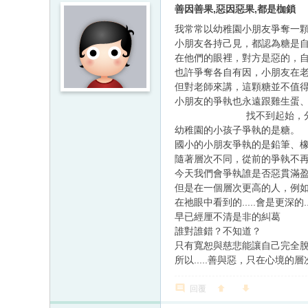
善因善果,惡因惡果,都是枷鎖
我常常以幼稚園小朋友爭奪一
小朋友各持己見，都認為糖是
在他們的眼裡，對方是惡的，
也許爭奪各自有因，小朋友在
但對老師來講，這顆糖並不值
小朋友的爭執也永遠跟雞生蛋、
找不到起始，分不
幼稚園的小孩子爭執的是糖。
國小的小朋友爭執的是鉛筆、橡皮擦
隨著層次不同，從前的爭執不
今天我們會爭執誰是否惡貫滿盈.
但是在一個層次更高的人，例如一
在祂眼中看到的.....會是更深的..
早已經厘不清是非的糾葛
誰對誰錯？不知道？
只有寬恕與慈悲能讓自己完全
所以.....善與惡，只在心境的
回覆