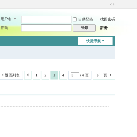
切
換
用戶名
自動登錄
找回密碼
到
寬
密碼
註冊
登錄
版
快捷導航
返回列表
1
2
3
4
/ 4 頁
下一頁