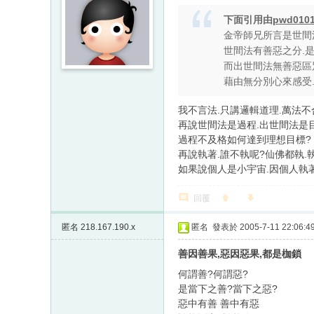
下面引用由
pwd010
金帝師兄所言是世間
世間法有善惡之分.
而出世間法無善惡區
藉由無分別心來感受.
我不言法.只講邏輯道理.萬法不
再說世間法是過程.出世間法是
過程不及格如何達到理想目標?
再說執著.誰不執呢?仙佛都執.
如果說個人是小宇宙.因個人執
回覆
匿名
218.167.190.x
匿名
發表於 2005-7-11 22:06:4
善因善果,惡因惡果,都是枷鎖
何謂善?何謂惡?
是當下之善?當下之惡?
惡中有善 善中有惡