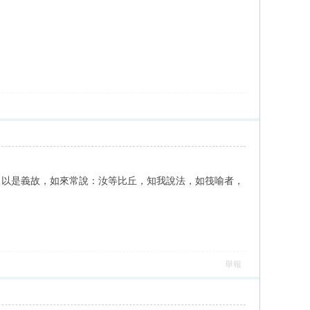
。以是義故，如來常說：汝等比丘，知我說法，如筏喻者，
舉報