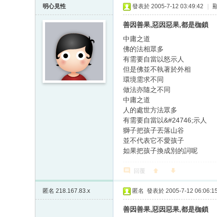
明心見性
發表於 2005-7-12 03:49:42
|
善因善果,惡因惡果,都是枷鎖
中庸之道
佛的法相眾多
有需要自當以怒示人
但是佛並不執著於外相
環境需求不同
做法亦隨之不同
中庸之道
人的處世方法眾多
有需要自當以&#24746;示人
獅子把孩子丟落山谷
並不代表它不愛孩子
如果把孩子換成別的詞呢
回覆
匿名
218.167.83.x
匿名
發表於 2005-7-12 06:06:1
善因善果,惡因惡果,都是枷鎖