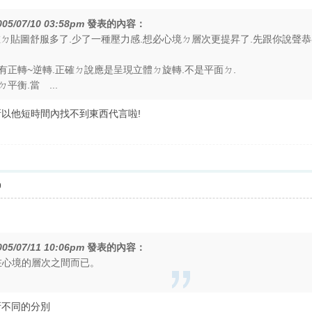
005/07/10 03:58pm
發表的內容：
在ㄉ貼圖舒服多了.少了一種壓力感.想必心境ㄉ層次更提昇了.先跟你說聲恭
有正轉~逆轉.正確ㄉ說應是呈現立體ㄉ旋轉.不是平面ㄉ.
平衡.當 ...
以他短時間內找不到東西代言啦!
9
005/07/11 10:06pm
發表的內容：
，只在心境的層次之間而已。
所不同的分別