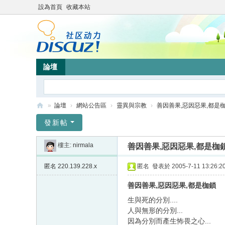
設為首頁
收藏本站
論壇
»
論壇
›
網站公告區
›
靈異與宗教
›
善因善果,惡因惡果,都是
靜
發新帖
竹
樓主:
nirmala
善因善果,惡因惡果,都是枷
林
心
匿名
220.139.228.x
匿名
發表於 2005-7-11 13:26:2
靈
善因善果,惡因惡果,都是枷鎖
網
生與死的分別....
站
人與無形的分別...
因為分別而產生怖畏之心...