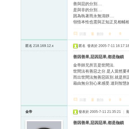
善與惡的分別....
是與非的分別....
因為執著而永無清靜....
領悟本性也需與正知正見相輔相
回覆
刪除
匿名
218.169.12.x
匿名
發表於 2005-7-11 16:17:1
善因善果,惡因惡果,都是枷鎖
金帝師兄所言是世間法.
世間法有善惡之分.是人當然要
而出世間法無善惡區別.就是所
藉由無分別心來感受.達到智慧的
回覆
刪除
金帝
發表於 2005-7-11 21:35:21
|
善因善果,惡因惡果,都是枷鎖