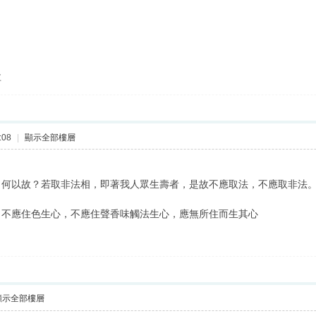
享
:08
|
顯示全部樓層
。何以故？若取非法相，即著我人眾生壽者，是故不應取法，不應取非法
，不應住色生心，不應住聲香味觸法生心，應無所住而生其心
顯示全部樓層