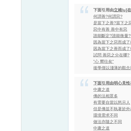
下面引用由
立靖/u]
何謂善?何謂惡?
是當下之善?當下之
惡中有善 善中有惡
誰能斷定?誰能衡量?
因為當下之惡而成了
因為當下之善而成了
試問 善惡之分在哪?
"心 嚮往矣"
後學僅以淺薄的觀念
下面引用由
明心見性
中庸之道
佛的法相眾多
有需要自當以怒示人
但是佛並不執著於外
環境需求不同
做法亦隨之不同
中庸之道