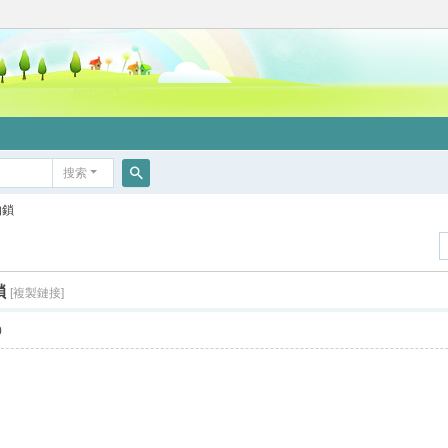
搜索
搜
枷鎖
索
鎖
[複製鏈接]
0