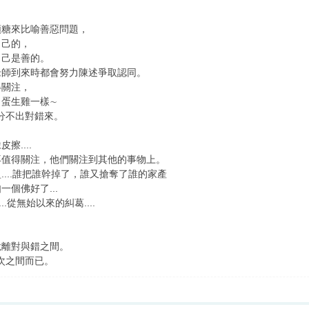
顆糖來比喻善惡問題，
自己的，
自己是善的。
老師到來時都會努力陳述爭取認同。
得關注，
蛋生雞一樣∼
出對錯來。
....
再值得關注，他們關注到其他的事物上。
...誰把誰幹掉了，誰又搶奪了誰的家產
個佛好了...
..從無始以來的糾葛....
脫離對與錯之間。
層次之間而已。