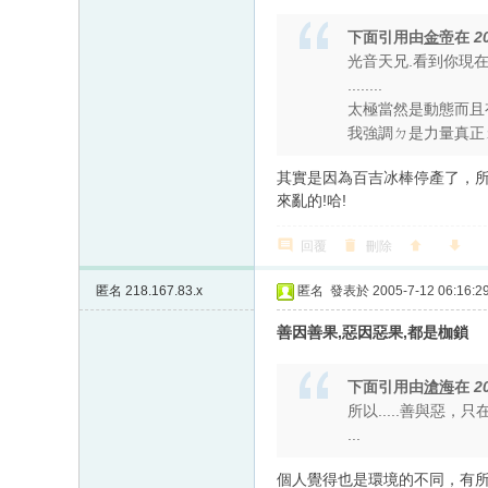
下面引用由
金帝
在
2
光音天兄.看到你現
........
太極當然是動態而且
我強調ㄉ是力量真正ㄉ
其實是因為百吉冰棒停產了，所
來亂的!哈!
回覆
刪除
匿名
218.167.83.x
匿名
發表於 2005-7-12 06:16:2
善因善果,惡因惡果,都是枷鎖
下面引用由
滄海
在
2
所以.....善與惡
...
個人覺得也是環境的不同，有