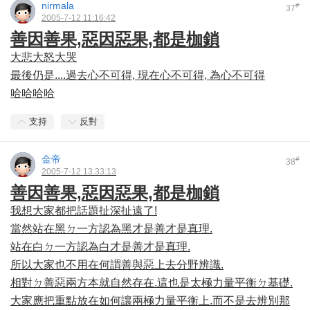
nirmala
#
37
2005-7-12 11:16:42
善因善果,惡因惡果,都是枷鎖
大悲大怒大哭
最後仍是....過去心不可得, 現在心不可得, 為心不可得
哈哈哈哈
支持
反對
金帝
#
38
2005-7-12 13:33:13
善因善果,惡因惡果,都是枷鎖
我想大家都把話題扯深扯遠了!
當然站在黑ㄉ一方認為黑才是善才是真理.
站在白ㄉ一方認為白才是善才是真理.
所以大家也不用在何謂善與惡上去分野辨識.
相對ㄉ善惡兩方本就自然存在.這也是太極力量平衡ㄉ基礎.
大家應把重點放在如何讓兩極力量平衡上.而不是去辨別那