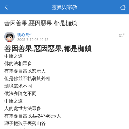
靈異與宗教
善因善果,惡因惡果,都是枷鎖
明心見性
#
31
2005-7-12 03:49:42
善因善果,惡因惡果,都是枷鎖
中庸之道
佛的法相眾多
有需要自當以怒示人
但是佛並不執著於外相
環境需求不同
做法亦隨之不同
中庸之道
人的處世方法眾多
有需要自當以&#24746;示人
獅子把孩子丟落山谷