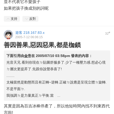
並不代表它不愛孩子
如果把孩子換成別的詞呢
支持
反對
遊客
218.167.83.x
#
32
2005-7-12 06:06:15
善因善果,惡因惡果,都是枷鎖
下面引用由
金帝
在
2005/07/10 03:58pm
發表的內容：
光音天兄.看到你現在ㄉ貼圖舒服多了.少了一種壓力感.想必心境
ㄉ層次更提昇了.先跟你說聲恭喜了!
........
太極當然是動態而且有正轉~逆轉.正確ㄉ說應是呈現立體ㄉ旋轉.
不是平面ㄉ.
我強調ㄉ是力量真正ㄉ平衡.當 ...
其實是因為百吉冰棒停產了，所以他短時間內找不到東西代
言啦!