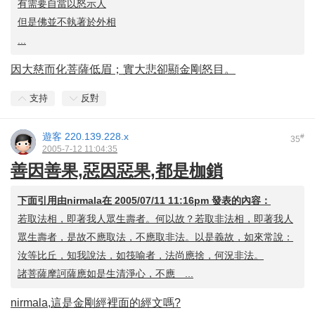
有需要自當以怒示人
但是佛並不執著於外相
...
因大慈而化菩薩低眉；實大悲卻顯金剛怒目。
支持
反對
遊客
220.139.228.x
#
35
2005-7-12 11:04:35
善因善果,惡因惡果,都是枷鎖
下面引用由
nirmala
在
2005/07/11 11:16pm
發表的內容：
若取法相，即著我人眾生壽者。何以故？若取非法相，即著我人
眾生壽者，是故不應取法，不應取非法。以是義故，如來常說：
汝等比丘，知我說法，如筏喻者，法尚應捨，何況非法。
諸菩薩摩訶薩應如是生清淨心，不應 ...
nirmala,這是金剛經裡面的經文嗎?