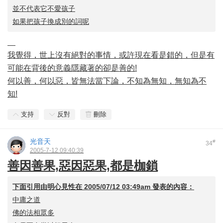
並不代表它不愛孩子
如果把孩子換成別的詞呢
我覺得，世上沒有絕對的事情，或許現在看是錯的，但是有
可能在背後的意義隱藏著的卻是善的!
何以善，何以惡，皆無法當下論，不知為無知，無知為不
知!
支持
反對
刪除
光音天
#
34
2005-7-12 09:40:39
善因善果,惡因惡果,都是枷鎖
下面引用由
明心見性
在
2005/07/12 03:49am
發表的內容：
中庸之道
佛的法相眾多