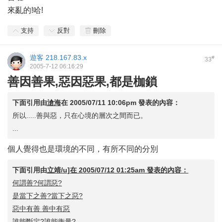
來亂的!哈!
支持
反對
刪除
遊客
218.167.83.x
#
33
2005-7-12 06:16:29
善因善果,惡因惡果,都是枷鎖
下面引用由
滄海
在
2005/07/11 10:06pm
發表的內容：
所以.....善與惡，只在心境的層次之間而已。
...
個人覺得也是環境的不同，有所不同的分別
下面引用由
立靖/u]在
2005/07/12 01:25am
發表的內容：
何謂善?何謂惡?
是當下之善?當下之惡?
惡中有善 善中有惡
誰能斷定?誰能衡量?