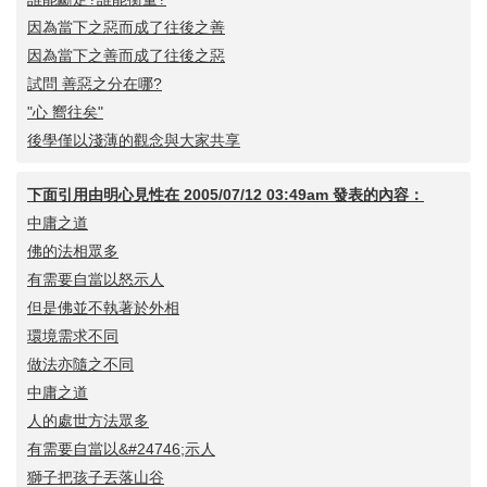
因為當下之惡而成了往後之善
因為當下之善而成了往後之惡
試問 善惡之分在哪?
"心 嚮往矣"
後學僅以淺薄的觀念與大家共享
下面引用由
明心見性
在
2005/07/12 03:49am
發表的內容：
中庸之道
佛的法相眾多
有需要自當以怒示人
但是佛並不執著於外相
環境需求不同
做法亦隨之不同
中庸之道
人的處世方法眾多
有需要自當以&#24746;示人
獅子把孩子丟落山谷