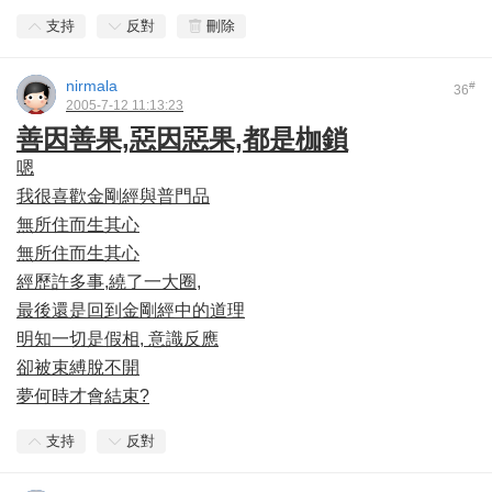
支持
反對
刪除
nirmala
#
36
2005-7-12 11:13:23
善因善果,惡因惡果,都是枷鎖
嗯
我很喜歡金剛經與普門品
無所住而生其心
無所住而生其心
經歷許多事,繞了一大圈,
最後還是回到金剛經中的道理
明知一切是假相, 意識反應
卻被束縛脫不開
夢何時才會結束?
支持
反對