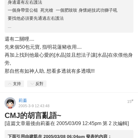
身邊還有左右護法
一個身帶雷公槌 死光槍 一個肥吱吱 身懷絕技武功獅子吼
要找他必須要先通過左右護法
...
還有二關哩....
先來個50包元寶, 指明花蓮豬收用....
再加上找到他最心愛的[水晶]並且想法子讓[水晶]在依偎他身
旁,
那自然有如神人助, 想看多透就有多透哦!!!
支持
反對
莉蓁
#
15
2005-3-9 12:43:48
CMJ的胡言亂語~
[這篇文章最後由莉蓁在 2005/03/09 12:45pm 第 2 次編輯]
下面引用由
建凱
在
2005/03/08 06:04pm
發表的內容：