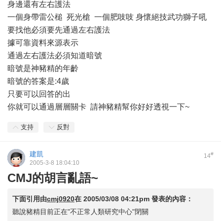
身邊還有左右護法
一個身帶雷公槌 死光槍 一個肥吱吱 身懷絕技武功獅子吼
要找他必須要先通過左右護法
據可靠資料來源表示
通過左右護法必須知道暗號
暗號是神豬精的年齡
暗號的答案是:4歲
只要可以回答的出
你就可以通過層層關卡 請神豬精幫你好好透視一下~
支持
反對
建凱
#
14
2005-3-8 18:04:10
CMJ的胡言亂語~
下面引用由
cmj0920
在
2005/03/08 04:21pm
發表的內容：
聽說豬精目前正在"不正常人類研究中心"閉關