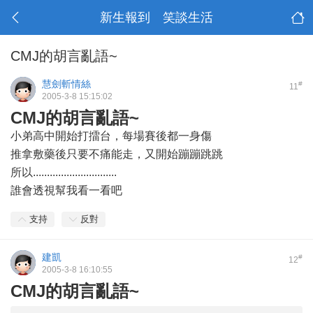
新生報到 笑談生活
CMJ的胡言亂語~
慧劍斬情絲
#
11
2005-3-8 15:15:02
CMJ的胡言亂語~
小弟高中開始打擂台，每場賽後都一身傷
推拿敷藥後只要不痛能走，又開始蹦蹦跳跳
所以..............................
誰會透視幫我看一看吧
支持
反對
建凱
#
12
2005-3-8 16:10:55
CMJ的胡言亂語~