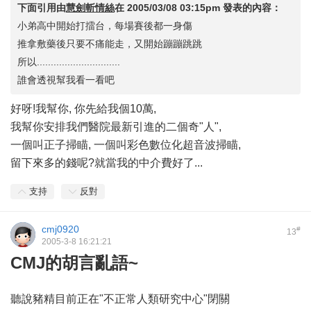
下面引用由
慧劍斬情絲
在
2005/03/08 03:15pm
發表的內容：
小弟高中開始打擂台，每場賽後都一身傷
推拿敷藥後只要不痛能走，又開始蹦蹦跳跳
所以..............................
誰會透視幫我看一看吧
好呀!我幫你, 你先給我個10萬,
我幫你安排我們醫院最新引進的二個奇"人",
一個叫正子掃瞄, 一個叫彩色數位化超音波掃瞄,
留下來多的錢呢?就當我的中介費好了...
支持
反對
cmj0920
#
13
2005-3-8 16:21:21
CMJ的胡言亂語~
聽說豬精目前正在"不正常人類研究中心"閉關