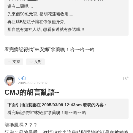
還有二關哩....
先來個50包元寶, 指明花蓮豬收用....
再巨疇B想法子讓在依偎他身旁,
那自然有如神人助, 想看多透就有多透哦!!!
看完病記得找"林安娜"拿藥噢！哈~~哈~~哈
支持
反對
小白
#
16
2005-3-9 20:28:37
CMJ的胡言亂語~
下面引用由
莉蓁
在
2005/03/09 12:43pm
發表的內容：
看完病記得找"林安娜"拿藥噢！哈~~哈~~哈
龍捲風嗎？？？
阮兜ㄚ母的最愛，8點到9點半這段時間跟她說話是會被她噓