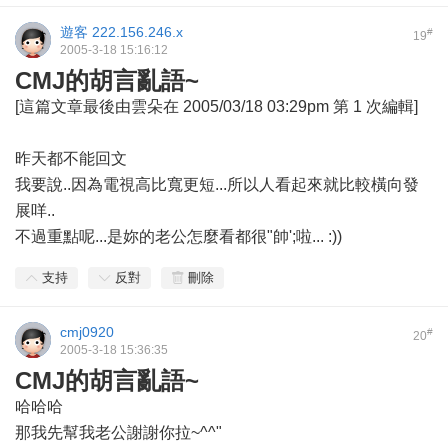
遊客
222.156.246.x
#
19
2005-3-18 15:16:12
CMJ的胡言亂語~
[這篇文章最後由雲朵在 2005/03/18 03:29pm 第 1 次編輯]
昨天都不能回文
我要說..因為電視高比寬更短...所以人看起來就比較橫向發
展咩..
不過重點呢...是妳的老公怎麼看都很"帥';啦... :))
支持
反對
刪除
cmj0920
#
20
2005-3-18 15:36:35
CMJ的胡言亂語~
哈哈哈
那我先幫我老公謝謝你拉~^^"