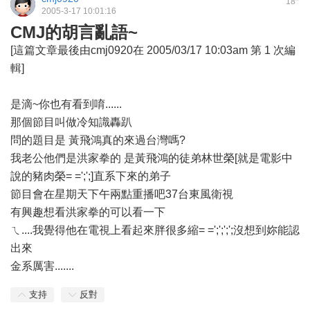
18
2005-3-17 10:01:16
CMJ的胡言亂語~
[這篇文章最後由cmj0920在 2005/03/17 10:03am 第 1 次編
輯]
是滴~你也有看到唷......
那個節目叫做冷知識轟趴
問的題目是 黃飛鴻真的來過台灣嗎?
我老公他們是洪家拳的 是黃飛鴻的徒弟林世榮[就是電影中
說的豬肉榮= =';';]直系下來的弟子
節目會在星期天下午兩點重播吧37台東風衛視
有興趣想看洪家拳的可以看一下
ㄟ....我覺得他在電視上看起來胖很多縮= =';';';';沒想到妳能認
出來
金系厲害.......
支持
反對