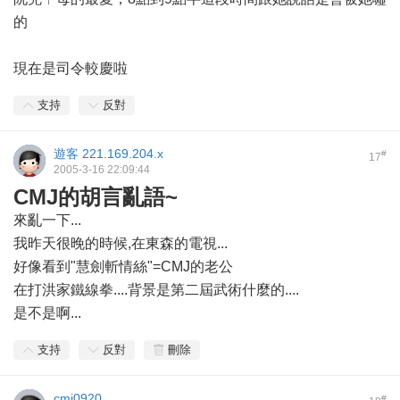
的
現在是司令較慶啦
支持
反對
遊客
221.169.204.x
#
17
2005-3-16 22:09:44
CMJ的胡言亂語~
來亂一下...
我昨天很晚的時候,在東森的電視...
好像看到"慧劍斬情絲"=CMJ的老公
在打洪家鐵線拳....背景是第二屆武術什麼的....
是不是啊...
支持
反對
刪除
cmj0920
#