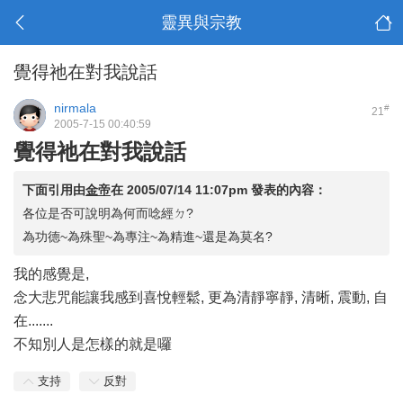
靈異與宗教
覺得祂在對我說話
nirmala
#
21
2005-7-15 00:40:59
覺得祂在對我說話
下面引用由
金帝
在
2005/07/14 11:07pm
發表的內容：
各位是否可說明為何而唸經ㄉ?
為功德~為殊聖~為專注~為精進~還是為莫名?
我的感覺是,
念大悲咒能讓我感到喜悅輕鬆, 更為清靜寧靜, 清晰, 震動, 自
在.......
不知別人是怎樣的就是囉
支持
反對