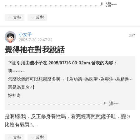
.............................................................................!!
溜~~
支持
反對
小女子
#
28
2005-7-20 22:47:32
覺得祂在對我說話
下面引用由
傻小子
在
2005/07/16 03:32am
發表的內容：
咦~~~~~
怎麼唸個經可以想那麼多啊→【為功德~為殊聖~為專注~為精進~
還是為莫名?】
好神奇
.............................................................................!! 溜~~
是啊!像我．反正修身養性嗎．看完經再照照鏡子哇．變ㄉ
比較有氣質ㄟ．
支持
反對