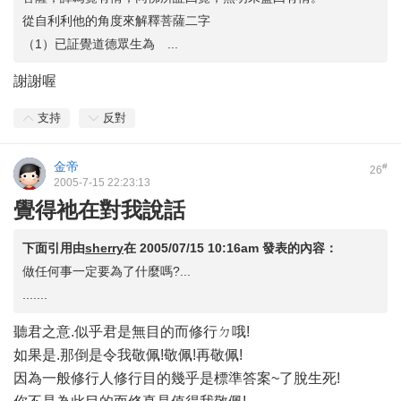
從自利利他的角度來解釋菩薩二字
（1）已証覺道德眾生為 ...
謝謝喔
支持
反對
金帝
#
26
2005-7-15 22:23:13
覺得祂在對我說話
下面引用由
sherry
在
2005/07/15 10:16am
發表的內容：
做任何事一定要為了什麼嗎?...
.......
聽君之意.似乎君是無目的而修行ㄉ哦!
如果是.那倒是令我敬佩!敬佩!再敬佩!
因為一般修行人修行目的幾乎是標準答案~了脫生死!