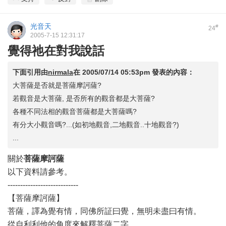
光音天
#
24
2005-7-15 12:31:17
覺得祂在對我說話
下面引用由
nirmala
在
2005/07/14 05:53pm
發表的內容：
大菩薩是否就是菩薩摩訶薩?
若觀音是大菩薩, 是否所有的觀音都是大菩薩?
各種不同法相的觀音菩薩都是大菩薩嗎?
有分大小觀音嗎?...(如初地觀音,二地觀音..十地觀音?)
...
關於
菩薩摩訶薩
以下資料請參考。
----------------------------
【菩薩摩訶薩】
菩薩，譯為覺有情，同佛所証曰覺，無明未盡曰有情。
從自利利他的角度來解釋菩薩二字