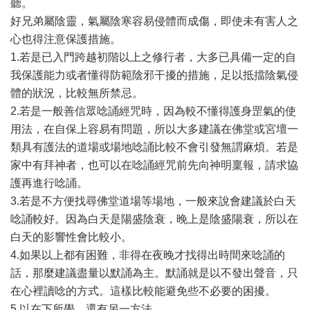
聽。
好兄弟屬陰靈，氣屬陰寒容易侵體而成傷，即使未有害人之
心也得注意保護措施。
1.若是已入門跨越初階以上之修行者，大多已具備一定的自
我保護能力或者懂得防範陰邪干擾的措施，足以抵擋陰氣侵
體的狀況，比較無所禁忌。
2.若是一般善信眾唸誦經咒時，因為較不懂得護身罡氣的使
用法，在自保上容易有問題，所以大多建議在佛堂或宮壇一
類具有護法的道場或場地唸誦比較不會引發無謂麻煩。若是
家中有拜神者，也可以在唸誦經咒前先向神明稟報，請求協
護再進行唸誦。
3.若是不方便找尋佛堂道場等場地，一般來說會建議於白天
唸誦較好。因為白天是陽盛陰衰，晚上是陰盛陽衰，所以在
白天的影響性會比較小。
4.如果以上都有困難，非得在夜晚才找得出時間來唸誦的
話，那麼建議盡量以默誦為主。默誦就是以不發出聲音，只
在心裡讀唸的方式。這樣比較能避免些不必要的困擾。
5.以在下所學，還有另一方法。