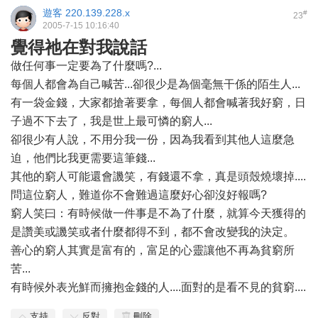
遊客
220.139.228.x
#
23
2005-7-15 10:16:40
覺得祂在對我說話
做任何事一定要為了什麼嗎?...
每個人都會為自己喊苦...卻很少是為個毫無干係的陌生人...
有一袋金錢，大家都搶著要拿，每個人都會喊著我好窮，日
子過不下去了，我是世上最可憐的窮人...
卻很少有人說，不用分我一份，因為我看到其他人這麼急
迫，他們比我更需要這筆錢...
其他的窮人可能還會譏笑，有錢還不拿，真是頭殼燒壞掉....
問這位窮人，難道你不會難過這麼好心卻沒好報嗎?
窮人笑曰：有時候做一件事是不為了什麼，就算今天獲得的
是讚美或譏笑或者什麼都得不到，都不會改變我的決定。
善心的窮人其實是富有的，富足的心靈讓他不再為貧窮所
苦...
有時候外表光鮮而擁抱金錢的人....面對的是看不見的貧窮....
支持
反對
刪除