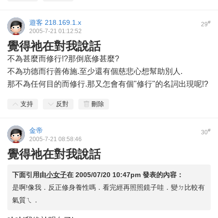
遊客
218.169.1.x
#
29
2005-7-21 01:12:52
覺得祂在對我說話
不為甚麼而修行!?那倒底修甚麼?
不為功德而行善佈施.至少還有個慈悲心想幫助別人.
那不為任何目的而修行.那又怎會有個"修行"的名詞出現呢!?
支持
反對
刪除
金帝
#
30
2005-7-21 08:58:46
覺得祂在對我說話
下面引用由
小女子
在
2005/07/20 10:47pm
發表的內容：
是啊!像我．反正修身養性嗎．看完經再照照鏡子哇．變ㄉ比較有
氣質ㄟ．