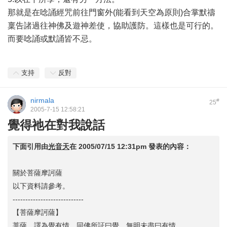
那就是在唸誦經咒前往門窗外(能看到天空為原則)合掌默禱
稟告諸過往神佛及遊神差使，協助護防。這樣也是可行的。
而要唸誦或默誦皆不忌。
支持
反對
nirmala
#
25
2005-7-15 12:58:21
覺得祂在對我說話
下面引用由
光音天
在
2005/07/15 12:31pm
發表的內容：
關於菩薩摩訶薩
以下資料請參考。
----------------------------
【菩薩摩訶薩】
菩薩，譯為覺有情，同佛所証曰覺，無明未盡曰有情。