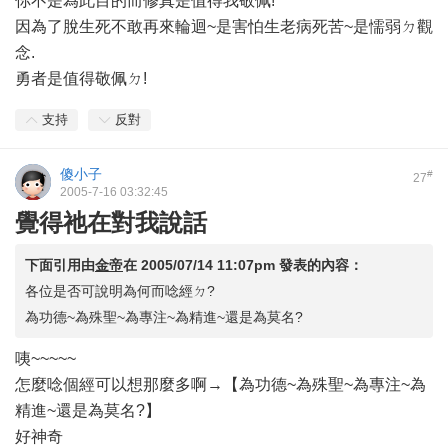
你不是為此目的而修真是值得我敬佩!
因為了脫生死不敢再來輪迴~是害怕生老病死苦~是懦弱ㄉ觀
念.
勇者是值得敬佩ㄉ!
支持
反對
傻小子
#
27
2005-7-16 03:32:45
覺得祂在對我說話
下面引用由
金帝
在
2005/07/14 11:07pm
發表的內容：
各位是否可說明為何而唸經ㄉ?
為功德~為殊聖~為專注~為精進~還是為莫名?
咦~~~~~
怎麼唸個經可以想那麼多啊→【為功德~為殊聖~為專注~為
精進~還是為莫名?】
好神奇