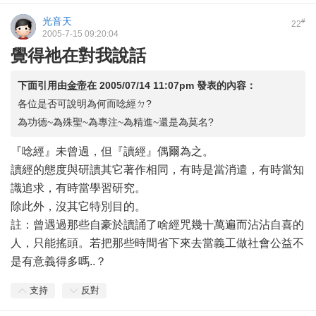
光音天
#
22
2005-7-15 09:20:04
覺得祂在對我說話
下面引用由
金帝
在
2005/07/14 11:07pm
發表的內容：
各位是否可說明為何而唸經ㄉ?
為功德~為殊聖~為專注~為精進~還是為莫名?
『唸經』未曾過，但『讀經』偶爾為之。
讀經的態度與研讀其它著作相同，有時是當消遣，有時當知
識追求，有時當學習研究。
除此外，沒其它特別目的。
註：曾遇過那些自豪於讀誦了啥經咒幾十萬遍而沾沾自喜的
人，只能搖頭。若把那些時間省下來去當義工做社會公益不
是有意義得多嗎..？
支持
反對