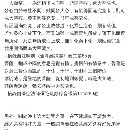
一人而稱。一為泛指多人而稱，乃謂菩薩，或大菩薩也。
發心由於根性不同，雖同發大心，有發得圓滿究竟者，則可
成大菩薩。發不圓滿究竟，只可成菩薩矣。
何謂圓滿究竟，如發上成佛道下化眾生之心，則菩薩也。
若知發心上成下化，而又知雖上成而實無所成，雖下化而實
無所化，乃是無所成而上成，無所化而下化，則性德究竟，
體用圓滿而為大菩薩矣。
─摘錄自江味農《金剛經講義》卷二第65頁
菩薩，翻成中國的意思是覺有情，覺悟的有情眾生，菩薩是
對於三賢位而說的，十住，十行，十迴向三個階位。
摩訶薩，是登地的菩薩，從初地到等覺，就是大菩薩。
菩薩摩訶薩，猶云菩薩中大菩薩也。
─摘錄自淨空法師彌陀疏鈔錄音帶第114/289卷
---------------------
另外，關於晚上唸大悲咒之事，在下建議如下請參考。
經咒具有特殊力量，一般認為若在唸誦經咒會有好兄弟來