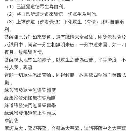
（1）已証覺道德眾生為自利。
（2）將自己所証之道來覺悟一切眾生為利他。
（3）上求佛道（佛者覺也）下化眾生（有情）此即自他兩
利。
菩薩雖已分証如來覺道，還有識情未全盡故，即等覺菩薩於
八識田中，尚留一分生相無明未破，一分中道未圓，如十四
夜月，故稱覺有情。
菩薩視大地眾生如赤子，以眾生之苦為己苦，平等濟度，不
分人我，親疏
普願一切眾生悉出苦輪，同得解脫，故常依四聖諦而發四弘
願，
緣苦諦發眾生無邊誓願度
緣集諦發煩惱無盡誓願斷
緣道諦發法門無量誓願學
緣滅諦發佛道無上誓願成
摩訶薩
摩訶為大，薩即菩薩，合稱為大菩薩，謂諸菩薩中之大菩薩