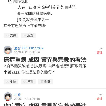
16. 業障現前,
人在一出身時,命中註定到某個時間,
會突然開始身體病痛,
[腰痛]就是其中之一
其他有想到再上來補充囉~
支持
反對
遊客
220.130.129.x
#
6
2005-8-22 12:41:16
管理
癌症重病 成因 靈異與宗教的看法
:>自己體質敏感, 別人腰痛, 自己也感應到而跟著痛
小媛 姐姐 你也是這樣的體質?
支持
反對
刪除
小媛
#
7
2005-8-22 16:29:48
管理