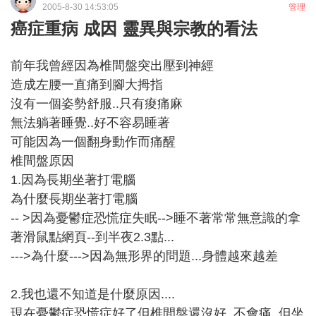
2005-8-30 14:53:05
管理
癌症重病 成因 靈異與宗教的看法
前年我曾經因為椎間盤突出壓到神經
造成左腰一直痛到腳大拇指
沒有一個姿勢舒服..只有痠痛麻
無法躺著睡覺..好不容易睡著
可能因為一個翻身動作而痛醒
椎間盤原因
1.因為長期坐著打電腦
為什麼長期坐著打電腦
-- >因為憂鬱症恐慌症失眠-->睡不著常常無意識的拿
著滑鼠點網頁--到半夜2.3點...
--->為什麼--->因為無形界的問題...身體越來越差
2.我也還不知道是什麼原因....
現在憂鬱症恐慌症好了但椎間盤還沒好..不會痛..但坐