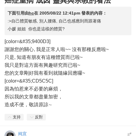
癌症重病 成因 靈異與宗教的看法
下面引用由
hc
在
2005/08/22 12:41pm
發表的內容：
:>自己體質敏感, 別人腰痛, 自己也感應到而跟著痛
小媛 姐姐 你也是這樣的體質?
[color=&#35;9400D3]
謝謝您的關心, 我是正常人啦~~ 沒有那種反應啦~
只是, 知道有朋友有這種體質而已啦~
我只是對這方面有興趣研究而已啦~
您的文章剛好我有看到就隨緣回應囉~
[color=&#35;CD5C5C]
因為怕惹來不必要的麻煩，
所以我的文章都盡量加密，
造成不便，敬請原諒∼
支持
反對
純宜
#
8