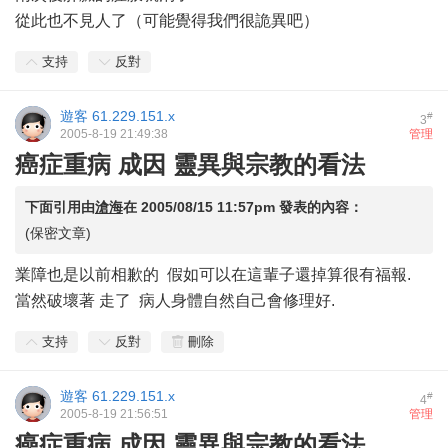
從此也不見人了（可能覺得我們很詭異吧）
支持
反對
遊客
61.229.151.x
#
3
2005-8-19 21:49:38
管理
癌症重病 成因 靈異與宗教的看法
下面引用由
滄海
在
2005/08/15 11:57pm
發表的內容：
(保密文章)
業障也是以前相歉的 假如可以在這輩子還掉算很有福報.
當然破壞著 走了 病人身體自然自己會修理好.
支持
反對
刪除
遊客
61.229.151.x
#
4
2005-8-19 21:56:51
管理
癌症重病 成因 靈異與宗教的看法