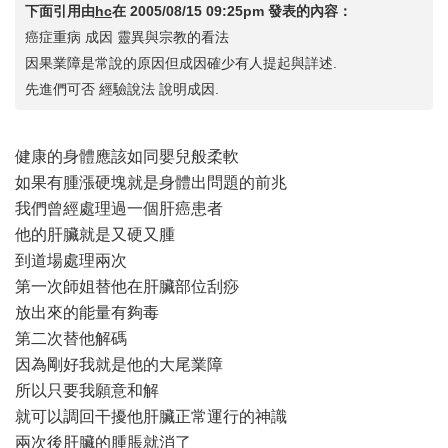
下面引用由
hc
在
2005/08/15 09:25pm
發表的內容：
癌症重病 成因 靈異與宗教的看法
因果業障是常說的原因但成因確少有人提起與詳述.
先進們可否 經驗說法 說明成因.
健康的身體應該如同嬰兒般柔軟
如果有腫漲硬塊就是身體出問題的前兆
我們曾經處理過一個肝癌患者
他的肝臟就是又硬又腫
到道場處理兩次
第一次師姐替他在肝臟部位刮痧
放出來的能量有夠毒
第二次替他解碼
因為剛好我就是他的大尾業障
所以只要我願意和解
就可以調回干擾他肝臟正常運行的神識
兩次後肝臟的腫脹就消了