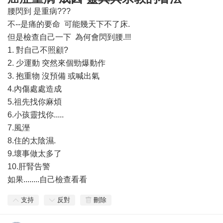
腰閃到 是重病???
不--是痛的要命 可能幾天下不了床.
但是檢查自己一下 為何會閃到腰.!!!
1. 對自己不照顧?
2. 少運動 突然來個勁爆動作
3. 抱重物 沒預備 或喊出氣
4.內傷處處造成
5.祖先找你麻煩
6.小孩靈找你.....
7.風溼
8.住的太陰濕.
9.壞事做太多了
10.肝腎告警
如果........自己檢查看看
支持
反對
刪除