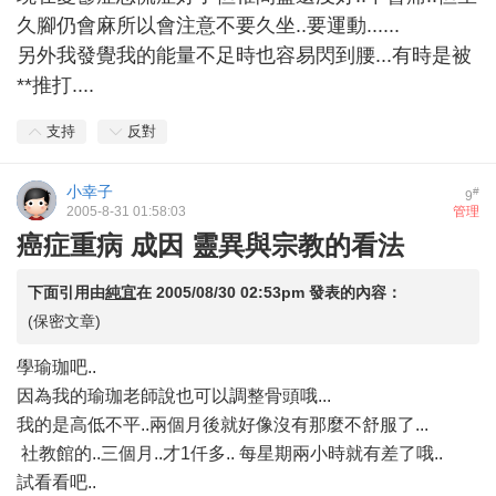
久腳仍會麻所以會注意不要久坐..要運動......
另外我發覺我的能量不足時也容易閃到腰...有時是被
**推打....
支持
反對
小幸子
#
9
2005-8-31 01:58:03
管理
癌症重病 成因 靈異與宗教的看法
下面引用由
純宜
在
2005/08/30 02:53pm
發表的內容：
(保密文章)
學瑜珈吧..
因為我的瑜珈老師說也可以調整骨頭哦...
我的是高低不平..兩個月後就好像沒有那麼不舒服了...
社教館的..三個月..才1仟多.. 每星期兩小時就有差了哦..
試看看吧..