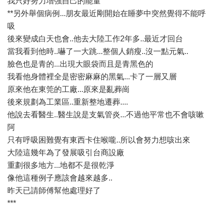
我只好努力增強自己的能量
**另外舉個病例...朋友最近剛開始在睡夢中突然覺得不能呼
吸
後來變成白天也會..他去大陸工作2年多..最近才回台
當我看到他時..嚇了一大跳...整個人銷瘦..沒一點元氣..
臉色也是青的...出現大眼袋而且是青黑色的
我看他身體裡全是密密麻麻的黑氣...卡了一層又層
原來他在東筦的工廠...原來是亂葬崗
後來規劃為工業區..重新整地遷葬....
他說去看醫生..醫生說是支氣管炎...不過他平常也不會咳嗽
阿
只有呼吸困難覺有東西卡住喉嚨..所以會努力想咳出來
大陸這幾年為了發展吸引台商設廠
重劃很多地方...地都不是很乾淨
像他這種例子應該會越來越多..
昨天已請師傅幫他處理好了
***