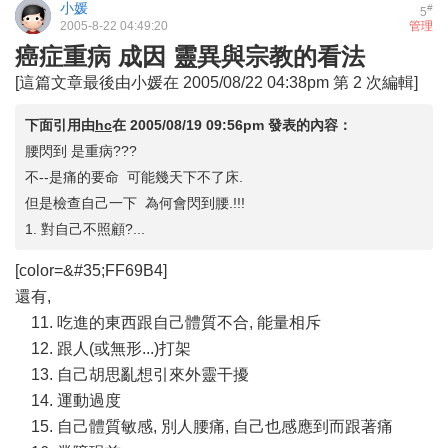
小媛
#
5
2005-8-22 04:49:20
管理
癌症重病 成因 靈異與宗教的看法
[這篇文章最後由小媛在 2005/08/22 04:38pm 第 2 次編輯]
下面引用由
hc
在
2005/08/19 09:56pm
發表的內容：
腰閃到 是重病???
不--是痛的要命 可能幾天下不了床.
但是檢查自己一下 為何會閃到腰.!!!
1. 對自己不照顧?...
[color=&#35;FF69B4]
還有,
11. 吃進的東西跟自己體質不合, 能量相斥
12. 跟人(或無形...)打架
13. 自己胡思亂想引來外靈干擾
14. 運動過度
15. 自己體質敏感, 別人腰痛, 自己也感應到而跟著痛