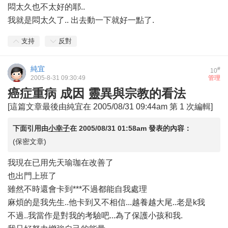
悶太久也不太好的耶..
我就是悶太久了.. 出去動一下就好一點了.
支持
反對
純宜
#
10
2005-8-31 09:30:49
管理
癌症重病 成因 靈異與宗教的看法
[這篇文章最後由純宜在 2005/08/31 09:44am 第 1 次編輯]
下面引用由
小幸子
在
2005/08/31 01:58am
發表的內容：
(保密文章)
我現在已用先天瑜珈在改善了
也出門上班了
雖然不時還會卡到***不過都能自我處理
麻煩的是我先生..他卡到又不相信...越養越大尾..老是k我
不過..我當作是對我的考驗吧...為了保護小孩和我.