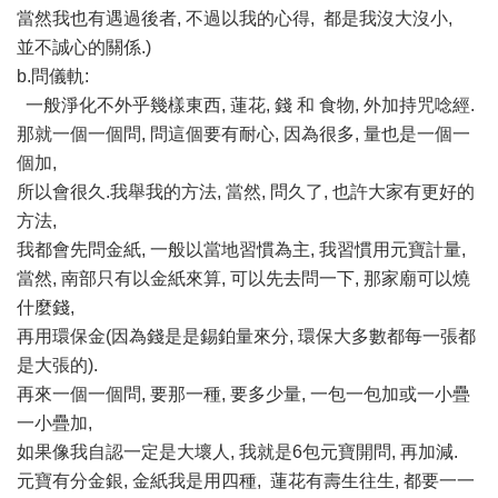
當然我也有遇過後者, 不過以我的心得, 都是我沒大沒小,
並不誠心的關係.)
b.問儀軌:
一般淨化不外乎幾樣東西, 蓮花, 錢 和 食物, 外加持咒唸經.
那就一個一個問, 問這個要有耐心, 因為很多, 量也是一個一
個加,
所以會很久.我舉我的方法, 當然, 問久了, 也許大家有更好的
方法,
我都會先問金紙, 一般以當地習慣為主, 我習慣用元寶計量,
當然, 南部只有以金紙來算, 可以先去問一下, 那家廟可以燒
什麼錢,
再用環保金(因為錢是是錫鉑量來分, 環保大多數都每一張都
是大張的).
再來一個一個問, 要那一種, 要多少量, 一包一包加或一小疊
一小疊加,
如果像我自認一定是大壞人, 我就是6包元寶開問, 再加減.
元寶有分金銀, 金紙我是用四種, 蓮花有壽生往生, 都要一一