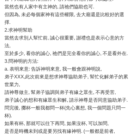
當然也有人家中有主神的, 請祂們協助也可.
但因為, 未必每個家神有這些權限, 去大廟還是比較好的選
擇.
2.求神明幫助
當然去求別人幫忙前, 誠心很重要, 謝禮也是表示心意的方
法,
至於多少, 看你的誠心, 祂們是完全看你的誠心, 不是看外在.
3.問神明的方法:
a. 表明來意: 告訴神明來意, 我一般會跟神明說,
弟子XXX,此次前來是想求神尊協助弟子, 幫忙化解弟子的累
世業力,
請神尊做主, 幫弟子協調與弟子有緣之眾生, 不再受苦,
弟子誠心的想和有緣眾生和解, 請示神尊是否同意協助弟子.
問完後, 擲杯一般我都問一杯(先心裏想, 我一個問題只問一
杯).
如果有杯, 那就可以往下再問, 如果沒杯, 可以加問,
是否是時機未到或是要另找有緣神明. (一般都是前者,