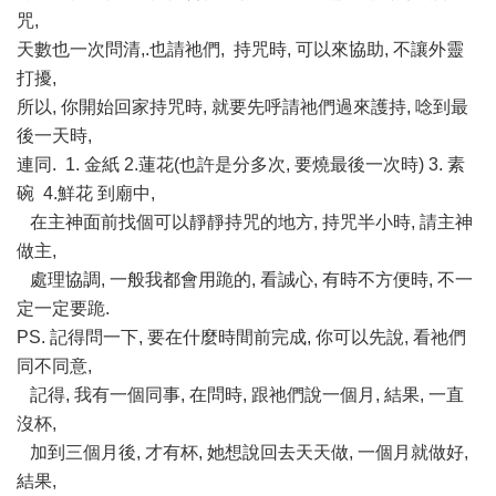
咒,
天數也一次問清,.也請祂們, 持咒時, 可以來協助, 不讓外靈
打擾,
所以, 你開始回家持咒時, 就要先呼請祂們過來護持, 唸到最
後一天時,
連同. 1. 金紙 2.蓮花(也許是分多次, 要燒最後一次時) 3. 素
碗 4.鮮花 到廟中,
在主神面前找個可以靜靜持咒的地方, 持咒半小時, 請主神
做主,
處理協調, 一般我都會用跪的, 看誠心, 有時不方便時, 不一
定一定要跪.
PS. 記得問一下, 要在什麼時間前完成, 你可以先說, 看祂們
同不同意,
記得, 我有一個同事, 在問時, 跟祂們說一個月, 結果, 一直
沒杯,
加到三個月後, 才有杯, 她想說回去天天做, 一個月就做好,
結果,