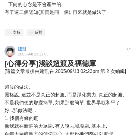
正向的心念是不會產生的.
有了這二個認知(其實是同一個), 再來就是做法了.
支持
反對
建凱
#
5
2005-9-8 23:12:05
[心得分享]淺談超渡及福德庫
[這篇文章最後由建凱在 2005/09/13 02:23pm 第 2 次編輯]
超渡的做法,
嚴格說, 這並不是真正的超渡, 而是淨化業力, 真正的超渡,
不是我們想的那麼簡單, 如果那麼簡單, 世界早就和平了.
好...那做法呢...
1. 找個有緣的廟
像我就在新莊的大眾廟, 有人說去城堭廟, 基本上,
百年大廟或地方的信仰中心, 大部份祂們都可以處理.