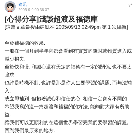
建凱
#
9
2005-9-9 00:38:37
[心得分享]淺談超渡及福德庫
[這篇文章最後由建凱在 2005/09/13 02:49pm 第 1 次編輯]
至於補福德的效果,
一般在一個月到半年內都會看到有實質的錢財或物質進入或
減少損失,
至於快和慢, 和誠心還有天定的福德有一定的關係, 也不要太
強求,
也許是時機不對, 也許是那是你人生要學習的課題, 而無法補
入,
或立即補到, 但抱著誠心和信任的心. 相信一定會有不同的.
希望我寫的這一篇超渡和補福的的方法, 能夠對大家有所助
益.
讓我們可以更順利的在這個世界學習完我們要學習的課題,
回到我們最原來的地方.