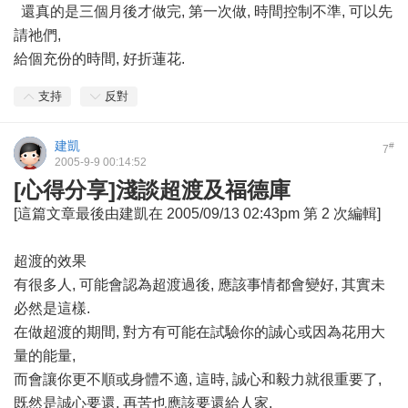
還真的是三個月後才做完, 第一次做, 時間控制不準, 可以先
請祂們,
給個充份的時間, 好折蓮花.
支持
反對
建凱
#
7
2005-9-9 00:14:52
[心得分享]淺談超渡及福德庫
[這篇文章最後由建凱在 2005/09/13 02:43pm 第 2 次編輯]
超渡的效果
有很多人, 可能會認為超渡過後, 應該事情都會變好, 其實未
必然是這樣.
在做超渡的期間, 對方有可能在試驗你的誠心或因為花用大
量的能量,
而會讓你更不順或身體不適, 這時, 誠心和毅力就很重要了,
既然是誠心要還, 再苦也應該要還給人家.