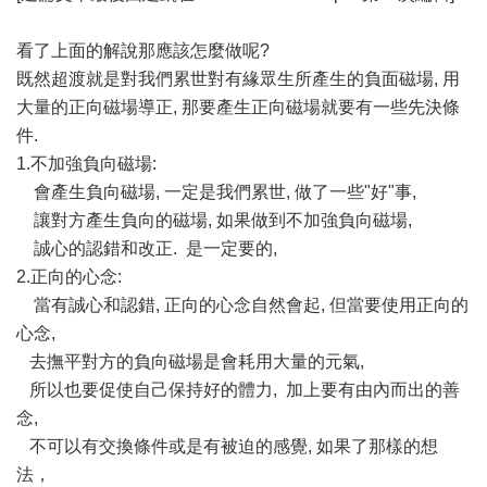
看了上面的解說那應該怎麼做呢?
既然超渡就是對我們累世對有緣眾生所產生的負面磁場, 用
大量的正向磁場導正, 那要產生正向磁場就要有一些先決條
件.
1.不加強負向磁場:
會產生負向磁場, 一定是我們累世, 做了一些"好"事,
讓對方產生負向的磁場, 如果做到不加強負向磁場,
誠心的認錯和改正. 是一定要的,
2.正向的心念:
當有誠心和認錯, 正向的心念自然會起, 但當要使用正向的
心念,
去撫平對方的負向磁場是會耗用大量的元氣,
所以也要促使自己保持好的體力, 加上要有由內而出的善
念,
不可以有交換條件或是有被迫的感覺, 如果了那樣的想
法，