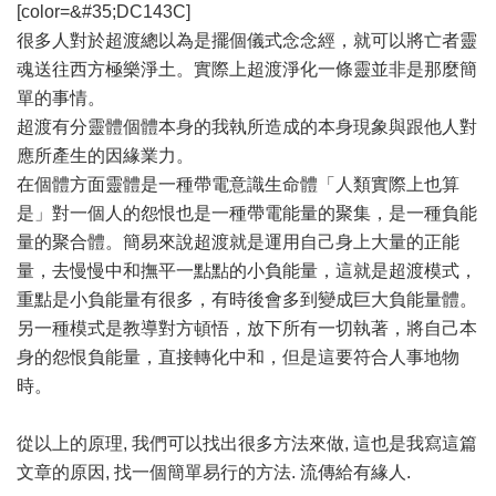
[color=&#35;DC143C]
很多人對於超渡總以為是擺個儀式念念經，就可以將亡者靈
魂送往西方極樂淨土。實際上超渡淨化一條靈並非是那麼簡
單的事情。
超渡有分靈體個體本身的我執所造成的本身現象與跟他人對
應所產生的因緣業力。
在個體方面靈體是一種帶電意識生命體「人類實際上也算
是」對一個人的怨恨也是一種帶電能量的聚集，是一種負能
量的聚合體。簡易來說超渡就是運用自己身上大量的正能
量，去慢慢中和撫平一點點的小負能量，這就是超渡模式，
重點是小負能量有很多，有時後會多到變成巨大負能量體。
另一種模式是教導對方頓悟，放下所有一切執著，將自己本
身的怨恨負能量，直接轉化中和，但是這要符合人事地物
時。
從以上的原理, 我們可以找出很多方法來做, 這也是我寫這篇
文章的原因, 找一個簡單易行的方法. 流傳給有緣人.