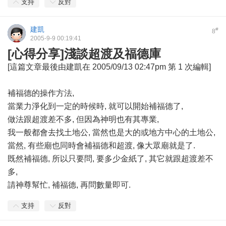
支持
反對
建凱
#
8
2005-9-9 00:19:41
[心得分享]淺談超渡及福德庫
[這篇文章最後由建凱在 2005/09/13 02:47pm 第 1 次編輯]
補福德的操作方法,
當業力淨化到一定的時候時, 就可以開始補福德了,
做法跟超渡差不多, 但因為神明也有其專業,
我一般都會去找土地公, 當然也是大的或地方中心的土地公,
當然, 有些廟也同時會補福德和超渡, 像大眾廟就是了.
既然補福德, 所以只要問, 要多少金紙了, 其它就跟超渡差不
多,
請神尊幫忙, 補福德, 再問數量即可.
支持
反對