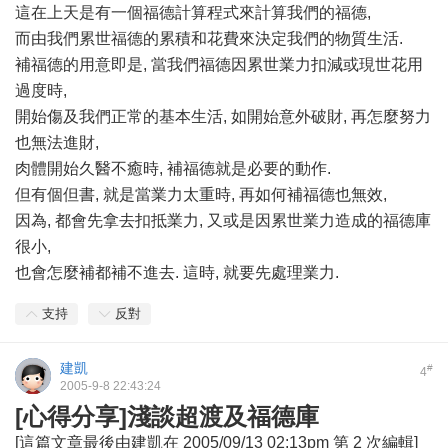
這在上天是有一個福德計算程式來計算我們的福德,
而由我們累世福德的累積和花費來決定我們的物質生活.
補福德的用意即是, 當我們福德因累世業力扣減或現世花用
過度時,
開始傷及我們正常的基本生活, 如開始意外破財, 再怎麼努力
也無法進財,
肉體開始久醫不癒時, 補福德就是必要的動作.
但有個但書, 就是當業力太重時, 再如何補福德也無效,
因為, 都會先拿去扣抵業力, 又或是因累世業力造成的福德庫
很小,
也會怎麼補都補不進去. 這時, 就要先處理業力.
支持
反對
建凱
#
4
2005-9-8 22:43:24
[心得分享]淺談超渡及福德庫
[這篇文章最後由建凱在 2005/09/13 02:13pm 第 2 次編輯]