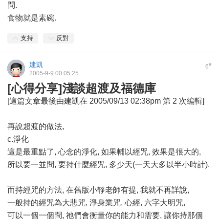
問.
食物就是素碗.
支持
反對
建凱
#
6
2005-9-9 00:05:25
[心得分享]淺談超渡及福德庫
[這篇文章最後由建凱在 2005/09/13 02:38pm 第 2 次編輯]
再說超渡的做法,
c.淨化
這是最重點了, 心念的淨化, 如果輔以經咒, 效果是很大的,
所以要一並問, 要持什麼經咒, 多少天(一天大多以半小時計).
而持經咒的方法, 在舊版小靜老師有提, 我就不再詳說,
一般持的經咒為大悲咒, 淨身業咒, 心經, 六字大明咒,
可以一個一個問, 祂們會衡量你的能力和需要, 讓你持那個