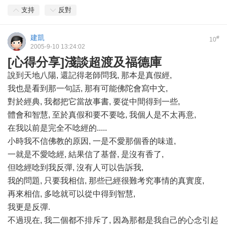
支持
反對
建凱
#
10
2005-9-10 13:24:02
[心得分享]淺談超渡及福德庫
說到天地八陽, 還記得老師問我, 那本是真假經,
我也是看到那一句話, 那有可能佛陀會寫中文,
對於經典, 我都把它當故事書, 要從中間得到一些,
體會和智慧, 至於真假和要不要唸, 我個人是不太再意,
在我以前是完全不唸經的.....
小時我不信佛教的原因, 一是不愛那個香的味道,
一就是不愛唸經, 結果信了基督, 是沒有香了,
但唸經唸到我反彈, 沒有人可以告訴我,
我的問題, 只要我相信, 那些已經很難考究事情的真實度,
再來相信, 多唸就可以從中得到智慧,
我更是反彈.
不過現在, 我二個都不排斥了, 因為那都是我自己的心念引起