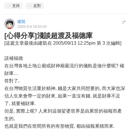
支持
反對
建凱
#
3
2005-9-8 18:03:43
[心得分享]淺談超渡及福德庫
[這篇文章最後由建凱在 2005/09/13 12:25pm 第 3 次編輯]
談補福德
在台灣各地土地公廟或財神廟最流行的儀軌是做什麼呢? 補
財庫…
答對了,
在台灣物質生活重於精神, 錢是大家共同想要的, 而大家也深
信人生來會帶一定的財來, 如果一直沒有錢. 就是財庫不足
了, 就要補財庫.
但是, 實際上呢? 人來到這個娑婆世界是由累世的福報而產
生的,
也就是我們在世間所有的有形物質, 都由福報累積而來.