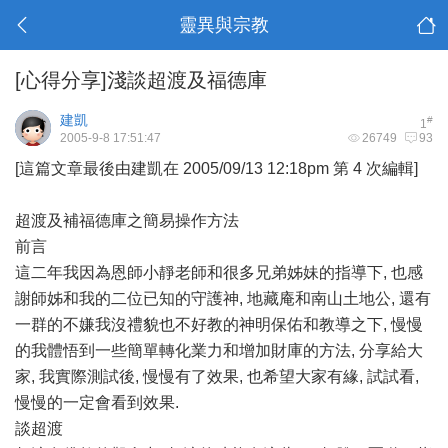
靈異與宗教
[心得分享]淺談超渡及福德庫
建凱
#
1
2005-9-8 17:51:47
26749
93
[這篇文章最後由建凱在 2005/09/13 12:18pm 第 4 次編輯]
超渡及補福德庫之簡易操作方法
前言
這二年我因為恩師小靜老師和很多兄弟姊妹的指導下, 也感
謝師姊和我的二位已知的守護神, 地藏庵和南山土地公, 還有
一群的不嫌我沒禮貌也不好教的神明保佑和教導之下, 慢慢
的我體悟到一些簡單轉化業力和增加財庫的方法, 分享給大
家, 我實際測試後, 慢慢有了效果, 也希望大家有緣, 試試看,
慢慢的一定會看到效果.
談超渡