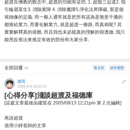
超渡在佛教的觀念中, 超渡的功能有這些, 1. 超脫三惡道2. 指
引輪迴眾生3. 消除業障 4. 消除魔障5.淨化法界障礙, 那是個
很抽像的定義. 而一般人通常就是把所有認為是無形干擾的
都推給業力, 而要化解業力, 就是超渡一條路, 而真相呢? 其
實要解釋真的很難, 而且我也未必能真的理解的很透徹, 我只
能用反推法來推定有效的部份和大家分享.
全部回覆
看全部
倒序瀏覽
93
建凱
#
2
2005-9-8 18:02:12
[心得分享]淺談超渡及福德庫
[這篇文章最後由建凱在 2005/09/13 12:21pm 第 2 次編輯]
再談超渡
借用小靜老師的文章