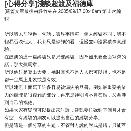
[心得分享]淺談超渡及福德庫
[這篇文章最後由靜竹林在 2005/09/17 00:48am 第 1 次編
輯]
所以我以前說過一句話，靈界事情每一個人經驗不同，我不
輕易否決他人，我都只是靜靜的看，慢慢去印證累積事實經
驗。
在建凱的這一篇經驗只是局部經驗，因為如果要全面寫齊的
話，那大費周章。
所以他只是寫出大要，補財庫也不是人人都可以補，也不是
都一定馬上見效或是有效。
所以建凱上面寫了許多容易被漏失的旦書。例如最重要的業
力的處理是很複雜的部分，再來是神明肯不肯答應，又牽涉
到自己的福德。
如果大家有疑問可以提出來討論，建凱要忙碌到下個月才會
有空，有經驗的網友可以提出自己的經驗分享。
但是這是一個分享的主題，不管對方說的對或是錯，只能互