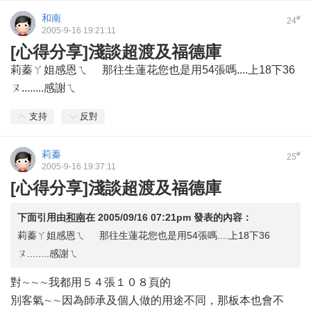
和南
#
24
2005-9-16 19:21:11
[心得分享]淺談超渡及福德庫
莉蓁ㄚ姐感恩ㄟ 那往生蓮花您也是用54張嗎....上18下36
ㄡ........感謝ㄟ
支持
反對
莉蓁
#
25
2005-9-16 19:37:11
[心得分享]淺談超渡及福德庫
下面引用由
和南
在
2005/09/16 07:21pm
發表的內容：
莉蓁ㄚ姐感恩ㄟ 那往生蓮花您也是用54張嗎....上18下36
ㄡ........感謝ㄟ
對∼∼∼我都用５４張１０８頁的
別客氣∼∼因為師承及個人做的用途不同，那板本也會不