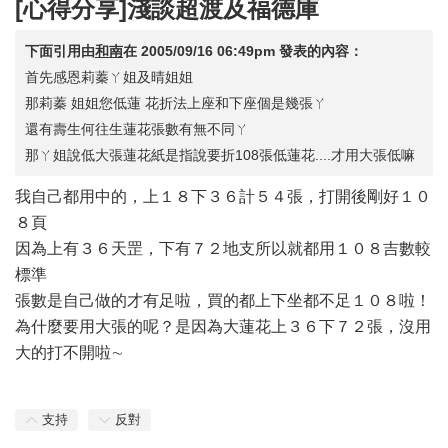
[心得分享]淺談超渡及福德庫
下面引用由
和南
在
2005/09/16 06:49pm
發表的內容：
首先感恩莉蓁ㄚ姐及晴姐姐
那莉蓁 姐姐您低蓮 花折法上座和下座個是幾張ㄚ
還有壽生何往生蓮花張數有無不同ㄚ
那ㄚ姐說低大張蓮花紙是指說要折108張低蓮花....才用大張低嘛
我自己都用中的，上１８下３６計５４張，打開後剛好１０
８頁
因為上有３６天罡，下有７２地支所以就都用１０８吉數較
標準
張數是自己做的才有足啦，買的都上下坐都不足１０８啦！
為什麼要用大張的呢？是因為大蓮花上３６下７２張，沒用
大的打不開啦∼
支持
反對