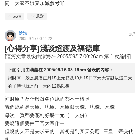
同，大家不嫌棄加減參考咩！
支持
反對
滄海
#
26
2005-9-17 00:11:22
[心得分享]淺談超渡及福德庫
[這篇文章最後由滄海在 2005/09/17 00:26am 第 1 次編輯]
下面引用由
莉蓁
在
2005/09/16 03:19pm
發表的內容：
補財庫一般是農曆正月15上元節及10月15日下元天官誕辰這二天
的子時也就是前一天的12點以後
補財庫？為什麼跟各位燒的都不一樣咧
我們燒的是天庫、地庫、水庫跟天錢、地錢、水錢
每次一買都要花到好幾千元（一人份）
要燒這個要由三官大帝作主
但燒的人不是去求來的，當初是到某天公廟...玉皇上帝交代
的