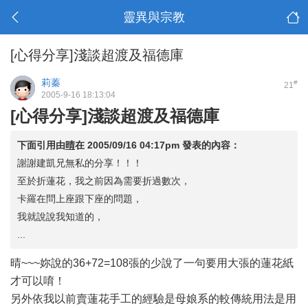
靈異與宗教
[心得分享]淺談超渡及福德庫
莉蓁
#
21
2005-9-16 18:13:04
[心得分享]淺談超渡及福德庫
下面引用由
晴
在
2005/09/16 04:17pm
發表的內容：
謝謝建凱兄無私的分享！！！
至於折蓮花，我之前因為需要折過數次，
卡羅在問上座跟下座的問題，
我就說說我知道的，
...
晴~~~妳說的36+72=108張的少說了一句要用大張的蓮花紙
才可以唷！
另外依我以前賣蓮花手工的經驗是母娘系的較傳統用法是用