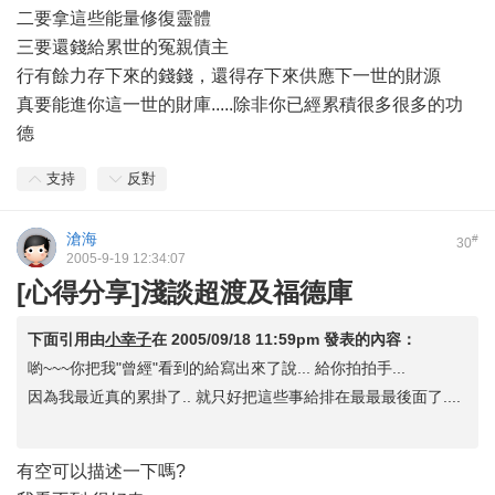
二要拿這些能量修復靈體
三要還錢給累世的冤親債主
行有餘力存下來的錢錢，還得存下來供應下一世的財源
真要能進你這一世的財庫.....除非你已經累積很多很多的功
德
支持
反對
滄海
#
30
2005-9-19 12:34:07
[心得分享]淺談超渡及福德庫
下面引用由
小幸子
在
2005/09/18 11:59pm
發表的內容：
喲~~~你把我"曾經"看到的給寫出來了說... 給你拍拍手...
因為我最近真的累掛了.. 就只好把這些事給排在最最最後面了....
有空可以描述一下嗎?