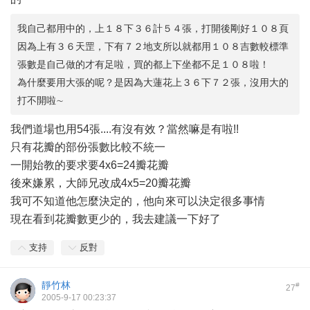
我自己都用中的，上１８下３６計５４張，打開後剛好１０８頁
因為上有３６天罡，下有７２地支所以就都用１０８吉數較標準
張數是自己做的才有足啦，買的都上下坐都不足１０８啦！
為什麼要用大張的呢？是因為大蓮花上３６下７２張，沒用大的
打不開啦∼
我們道場也用54張....有沒有效？當然嘛是有啦!!
只有花瓣的部份張數比較不統一
一開始教的要求要4x6=24瓣花瓣
後來嫌累，大師兄改成4x5=20瓣花瓣
我可不知道他怎麼決定的，他向來可以決定很多事情
現在看到花瓣數更少的，我去建議一下好了
支持
反對
靜竹林
#
27
2005-9-17 00:23:37