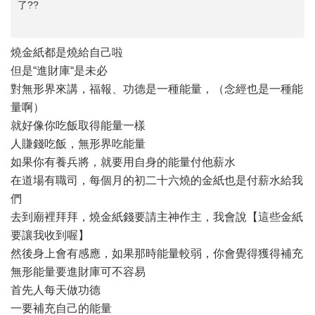
了??
燒金紙都是燒給自己啦
但是“進財庫“是未必
對無形界來講，福報、功德是一種能量，（念經也是一種能
量啊）
就好像你吃飯取得能量一樣
人賺錢吃飯，無形界吃能量
如果你有養兵將，就要用自身的能量付他薪水
在道場有職司，每個月的初二十六燒的金紙也是付薪水給我
們
去到廟裡拜拜，燒金紙錢要請主神作主，我會說【這些金紙
要讓我收到喔】
然後身上會有感應，如果那時能量較弱，你會覺得獲得補充
無形能量要進財庫可不容易
首先人每天做功德
一要補充自己的能量