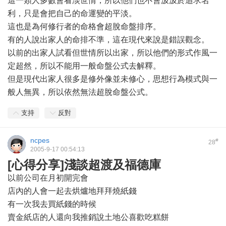
這一類人多數會看淡世情，所以他們也不會汲汲於追求名
利，只是會把自己的命運變的平淡。
這也是為何修行者的命格會超脫命盤排序。
有的人說出家人的命排不準，這在現代來說是錯誤觀念。
以前的出家人試看但世情所以出家，所以他們的形式作風一
定超然，所以不能用一般命盤公式去解釋。
但是現代出家人很多是修外像並未修心，思想行為模式與一
般人無異，所以依然無法超脫命盤公式。
支持
反對
ncpes
#
28
2005-9-17 00:54:13
[心得分享]淺談超渡及福德庫
以前公司在月初開完會
店內的人會一起去烘爐地拜拜燒紙錢
有一次我去買紙錢的時候
賣金紙店的人還向我推銷說土地公喜歡吃糕餅