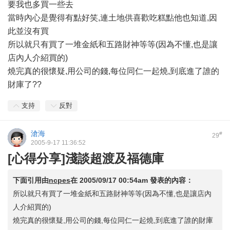
要我也多買一些去
當時內心是覺得有點好笑,連土地供喜歡吃糕點他也知道,因
此並沒有買
所以就只有買了一堆金紙和五路財神等等(因為不懂,也是讓
店內人介紹買的)
燒完真的很懷疑,用公司的錢,每位同仁一起燒,到底進了誰的
財庫了??
支持
反對
滄海
#
29
2005-9-17 11:36:52
[心得分享]淺談超渡及福德庫
下面引用由
ncpes
在
2005/09/17 00:54am
發表的內容：
所以就只有買了一堆金紙和五路財神等等(因為不懂,也是讓店內
人介紹買的)
燒完真的很懷疑,用公司的錢,每位同仁一起燒,到底進了誰的財庫