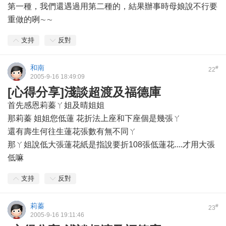
第一種，我們還遇過用第二種的，結果辦事時母娘說不行要
重做的咧∼∼
支持
反對
和南
#
22
2005-9-16 18:49:09
[心得分享]淺談超渡及福德庫
首先感恩莉蓁ㄚ姐及晴姐姐
那莉蓁 姐姐您低蓮 花折法上座和下座個是幾張ㄚ
還有壽生何往生蓮花張數有無不同ㄚ
那ㄚ姐說低大張蓮花紙是指說要折108張低蓮花....才用大張
低嘛
支持
反對
莉蓁
#
23
2005-9-16 19:11:46