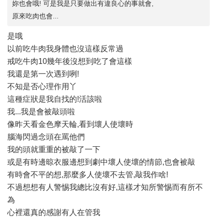
妳也會哦! 可是我是只要做出有違良心的事就會,
原來吃肉也會...
是哦
以前吃牛肉我身體也沒這樣反常過
戒吃牛肉10幾年後沒想到吃了會這樣
我還是第一次遇到咧!
不知是否心理作用丫
這種症狀是我自找的!活該啦
我...我是會被敲頭啦
像昨天看金色摩天輪,看到壞人使壞時
腦海閃過念頭在罵他們
我的頭就重重的被敲了一下
或是有時邊晾衣服邊想到劇中壞人使壞的情節,也會被敲
有時會不平的想,那麼多人使壞不去管,敲我作啥!
不過想想有人警惕我總比沒有好,這樣才知所警惕而有所不
為
心裡還真的感謝有人在管我