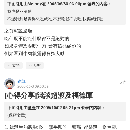
下面引用由
Melody
在
2005/09/30 03:06pm
發表的內容：
我也是不清楚
不過我到是覺得想吃就吃,不想吃就不要吃,快樂就好啦
之前就說過啦
吃什麼不能吃什麼都不是絕對的
如果身體想要吃牛肉 會有徵兆給你的
例如看到牛肉就覺得食指大動
支持
反對
建凱
#
54
2005-10-3 09:00:39
[心得分享]淺談超渡及福德庫
下面引用由
滄海
在
2005/10/02 05:21pm
發表的內容：
(保密文章)
1. 就殺生的觀點: 吃一頭牛跟吃一頭豬, 都是殺一條生靈,