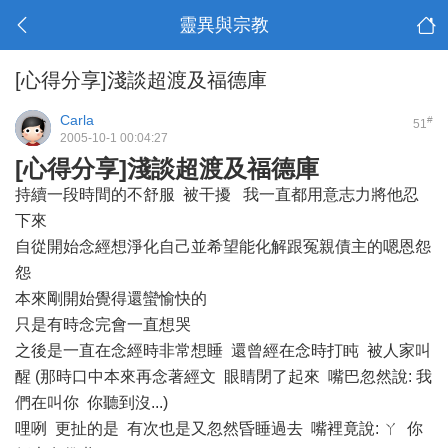
靈異與宗教
[心得分享]淺談超渡及福德庫
Carla
#
51
2005-10-1 00:04:27
[心得分享]淺談超渡及福德庫
持續一段時間的不舒服 被干擾 我一直都用意志力將他忍
下來
自從開始念經想淨化自己並希望能化解跟冤親債主的嗯恩怨
怨
本來剛開始覺得還蠻愉快的
只是有時念完會一直想哭
之後是一直在念經時非常想睡 還曾經在念時打盹 被人家叫
醒 (那時口中本來再念著經文 眼睛閉了起來 嘴巴忽然說: 我
們在叫你 你聽到沒...)
哩咧 更扯的是 有次也是又忽然昏睡過去 嘴裡竟說: ㄚ 你