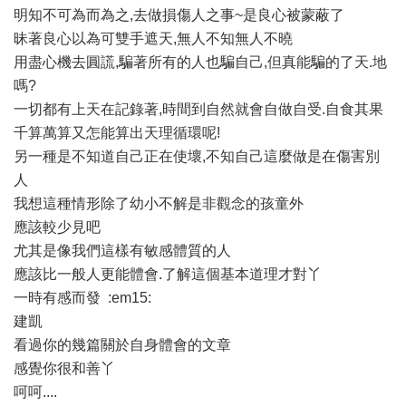
明知不可為而為之,去做損傷人之事~是良心被蒙蔽了
昧著良心以為可雙手遮天,無人不知無人不曉
用盡心機去圓謊,騙著所有的人也騙自己,但真能騙的了天.地
嗎?
一切都有上天在記錄著,時間到自然就會自做自受.自食其果
千算萬算又怎能算出天理循環呢!
另一種是不知道自己正在使壞,不知自己這麼做是在傷害別
人
我想這種情形除了幼小不解是非觀念的孩童外
應該較少見吧
尤其是像我們這樣有敏感體質的人
應該比一般人更能體會.了解這個基本道理才對丫
一時有感而發 :em15:
建凱
看過你的幾篇關於自身體會的文章
感覺你很和善丫
呵呵....