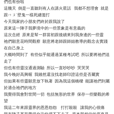
們也有份啦
這幾天 倒是一直聽到有人在講火星話 我都不想理會 就是
跟ㄇㄡˋ壁鬼一樣死纏濫打
今天我家的小朋友們終於跟我說了
原來這一陣子我夢境中的一些景象是有意義的
這次念經 原來是幫一群當初跟後續來到我身邊的一些靈
祂們願意花時間觀察 願意將老師跟師姐教導的觀念去實踐
在自己身上
大概時間到了 有些似乎能通過某種考試吧 所以要將祂們送
走了
但也有些靈沒通過測驗 所以一直吵吵吵 哭哭哭
我今晚好高興喔 我雖然還沒找老師印證這些是否屬實
但如果有些靈願意放下執著 因為我這個橋樑 能讓祂們到屬
於適合祂們的地方
我覺得我會對世間一切 包括無形的世界 保存一些樂觀的希
望
我這二年來跟靈界的恩恩怨怨 打打殺殺 讓我的心很痛