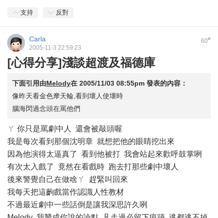
支持
反對
Carla
#
60
2005-11-3 22:59:23
[心得分享]淺談超渡及福德庫
下面引用由
Melody
在
2005/11/03 08:55pm
發表的內容：
像昨天看金色摩天輪,看到壞人使壞時
腦海閃過念頭在罵他們
ㄚ 你只是罵劇中人 還會被敲頭喔
我是每次看到那個沈明章 就想把他的眼睛挖出來
因為他演得太逼真了 看到他被打 我會站起來歡呼鼓掌咧
有次太入戲了 竟然在看戲時 跑去打那些劇中壞人
後來警覺自己在做啥ㄚ 趕緊叫回來
我每天把這齣戲當作認識人性教材
不過最近劇中一些話倒是讓我深思許久咧
Melody 我贊成你說的論點 凡走過必留下痕跡 逃都逃不掉