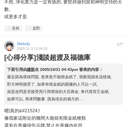
不然, 淨化業力是一定有效的, 要堅持做到當初神明交待的天
數,
或更多才是.
支持
反對
Melody
#
57
2005-11-3 13:38:20
[心得分享]淺談超渡及福德庫
下面引用由
建凱
在
2005/10/31 04:43pm
發表的內容：
最近因為環保問題, 愈來愈不能燒金紙了, 我教我朋友這樣做,
對方神明接受了, 如果有燒金紙的困擾的人可以一試,
就是改問是否接受用只用環保的大百壽金, 來代替其它金紙,
如果可以, 再來問數量. 因為現在的廟方的 ...
嗯!真的&#21524;!
像我家這附近的幾間大廟就有限金紙種類
還有在香爐掛告示牌,禁止在香爐內化符