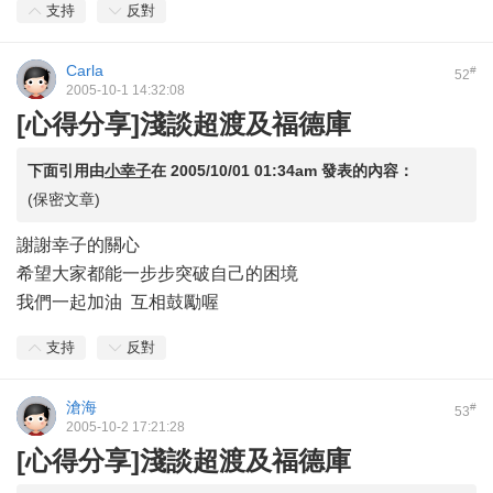
支持
反對
Carla
#
52
2005-10-1 14:32:08
[心得分享]淺談超渡及福德庫
下面引用由
小幸子
在
2005/10/01 01:34am
發表的內容：
(保密文章)
謝謝幸子的關心
希望大家都能一步步突破自己的困境
我們一起加油 互相鼓勵喔
支持
反對
滄海
#
53
2005-10-2 17:21:28
[心得分享]淺談超渡及福德庫