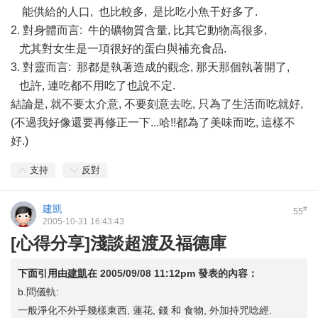
能供給的人口, 也比較多, 是比吃小魚干好多了.
2. 對身體而言: 牛的礦物質含量, 比其它動物高很多,
尤其對女生是一項很好的蛋白與補充食品.
3. 對靈而言: 那都是執著造成的觀念, 那天那個執著開了,
也許, 連吃都不用吃了也說不定.
結論是, 就不要太介意, 不要刻意去吃, 只為了生活而吃就好,
(不過我好像還要再修正一下...哈!!都為了美味而吃, 這樣不
好.)
支持
反對
建凱
#
55
2005-10-31 16:43:43
[心得分享]淺談超渡及福德庫
下面引用由
建凱
在
2005/09/08 11:12pm
發表的內容：
b.問儀軌:
一般淨化不外乎幾樣東西, 蓮花, 錢 和 食物, 外加持咒唸經.