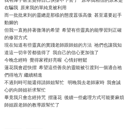
我有陣子甚至覺得自己快撐不下去了 原本我相信的原來是
在騙我 原來我的單純竟被利用
而一批批來到的靈總是那樣的態度囂張高傲 甚至還要起手
動腳的
但我一直抱持著微薄的希望 希望有些靈真的能學習到正確
的修習方式
現在知道有些靈真的實踐老師跟師姐的方法 祂們也讓我知
道這一切辛苦都值得了 我自己的信心更加強了
今晚念經時 覺得家裡好亮喔 心情好輕鬆
蓮花我會趕快摺 希望這些善良的靈能被引渡到一個適合祂
們得地方 繼續精進
不過到時可能還得請師姐幫忙 明晚我去老師家時 我會誠
心的向師姐祈求幫忙
畢竟我只會念經持咒 摺蓮花 後續一些處理方式可能要麻煩
師姐跟老師的教導跟幫忙了