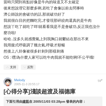
當時只聞到有點好像是牛內的味道又不太確定
後來想說理它那麼多咧,若吃了會像以前去問事時
濟公師說的會破功的話,那就破功好了
我就很白目的把麵吃完,才發現那碎絞肉還真的是牛肉
想說丫吃了就吃了咩!就看看我是不是會破功,反正我也沒什
麼功啦!
哈哈..沒多久就感覺氣上到我胸口就鬱結在那出不來
我用腹式呼吸調了幾次氣,呼吸才順暢
然後上八卦像被很多針刺到那樣刺痛
OS : 嘿!為什麼人家可以吃牛肉我就不能吃咧!不公平哦!
支持
反對
Melody
#
59
2005-11-3 20:55:17
[心得分享]淺談超渡及福德庫
下面引用由
建凱
在
2005/11/03 03:28pm
發表的內容：