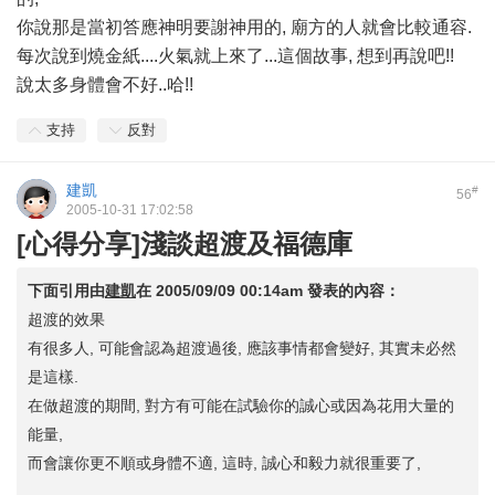
你說那是當初答應神明要謝神用的, 廟方的人就會比較通容.
每次說到燒金紙....火氣就上來了...這個故事, 想到再說吧!!
說太多身體會不好..哈!!
支持
反對
建凱
#
56
2005-10-31 17:02:58
[心得分享]淺談超渡及福德庫
下面引用由
建凱
在
2005/09/09 00:14am
發表的內容：
超渡的效果
有很多人, 可能會認為超渡過後, 應該事情都會變好, 其實未必然
是這樣.
在做超渡的期間, 對方有可能在試驗你的誠心或因為花用大量的
能量,
而會讓你更不順或身體不適, 這時, 誠心和毅力就很重要了,
...