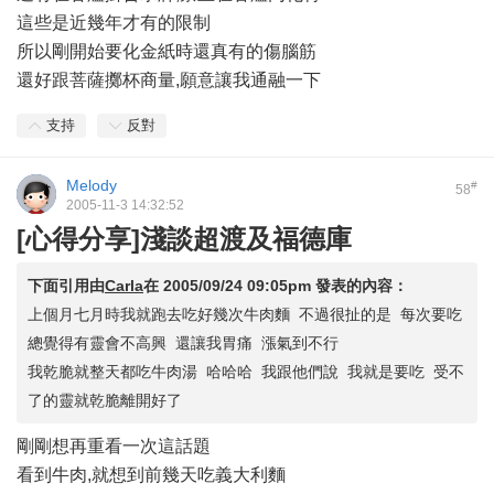
這些是近幾年才有的限制
所以剛開始要化金紙時還真有的傷腦筋
還好跟菩薩擲杯商量,願意讓我通融一下
支持
反對
Melody
#
58
2005-11-3 14:32:52
[心得分享]淺談超渡及福德庫
下面引用由
Carla
在
2005/09/24 09:05pm
發表的內容：
上個月七月時我就跑去吃好幾次牛肉麵 不過很扯的是 每次要吃
總覺得有靈會不高興 還讓我胃痛 漲氣到不行
我乾脆就整天都吃牛肉湯 哈哈哈 我跟他們說 我就是要吃 受不
了的靈就乾脆離開好了
剛剛想再重看一次這話題
看到牛肉,就想到前幾天吃義大利麵