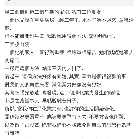
舉二個最近這二個星期的案例, 我有二位朋友,
一個她父親在重症病房已經二年了, 死不了活不起來, 意識清
楚,
但不能離開維生器, 我教她用這個方法, 請神明幫忙,
三天後出院.
一個她的家人一直得到重症, 很嚴重很痛苦, 她相減輕她家人
的痛苦,
一樣用這個方法, 結果三天內人掛了.
看起來, 這個方法好像有問題, 其實, 業力是個很複雜的事,
對我們人的角度來看, 淨化業力好像沒有更好,
其實把眼光放遠, 會發現, 這二個淨化業力發生的極端,
都是在讓當事人, 早點脫離苦日子,
所以, 當我們在淨化業力時, 也許你的生活開始變化,
開始狀況更嚴重時, 應該要更堅持下去, 不要被表像所騙,
以為做了都沒效, 除非我們心不誠或今世自己的思想行為就
很離譜,