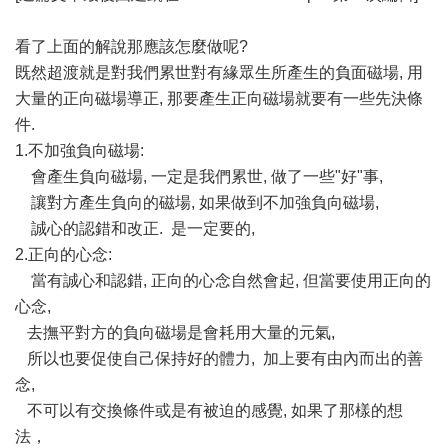
看了上面的解說那應該怎麼做呢?
既然超渡就是對我們累世對有緣眾生所產生的負面磁場, 用
大量的正向磁場導正, 那要產生正向磁場就要有一些先決條
件.
1.不加強負向磁場:
會產生負向磁場, 一定是我們累世, 做了一些"好"事,
讓對方產生負向的磁場, 如果做到不加強負向磁場,
誠心的認錯和改正. 是一定要的,
2.正向的心念:
當有誠心和認錯, 正向的心念自然會起, 但當要使用正向的
心念,
去撫平對方的負向磁場是會耗用大量的元氣,
所以也要促使自己保持好的體力, 加上要有由內而出的善
念,
不可以有交換條件或是有被迫的感覺, 如果了那樣的想
法，