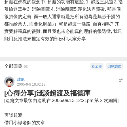
超渡在佛教的觀念中, 超渡的功能有這些, 1. 超脫三惡道2. 指
引輪迴眾生3. 消除業障 4. 消除魔障5.淨化法界障礙, 那是個
很抽像的定義. 而一般人通常就是把所有認為是無形干擾的
都推給業力, 而要化解業力, 就是超渡一條路, 而真相呢? 其
實要解釋真的很難, 而且我也未必能真的理解的很透徹, 我只
能用反推法來推定有效的部份和大家分享.
全部回覆
看全部
倒序瀏覽
93
建凱
#
2
2005-9-8 18:02:12
[心得分享]淺談超渡及福德庫
[這篇文章最後由建凱在 2005/09/13 12:21pm 第 2 次編輯]
再談超渡
借用小靜老師的文章