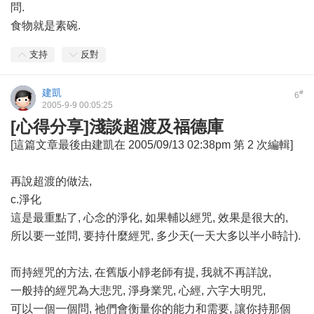
問.
食物就是素碗.
支持
反對
建凱
#
6
2005-9-9 00:05:25
[心得分享]淺談超渡及福德庫
[這篇文章最後由建凱在 2005/09/13 02:38pm 第 2 次編輯]
再說超渡的做法,
c.淨化
這是最重點了, 心念的淨化, 如果輔以經咒, 效果是很大的,
所以要一並問, 要持什麼經咒, 多少天(一天大多以半小時計).
而持經咒的方法, 在舊版小靜老師有提, 我就不再詳說,
一般持的經咒為大悲咒, 淨身業咒, 心經, 六字大明咒,
可以一個一個問, 祂們會衡量你的能力和需要, 讓你持那個