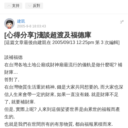
支持
反對
建凱
#
3
2005-9-8 18:03:43
[心得分享]淺談超渡及福德庫
[這篇文章最後由建凱在 2005/09/13 12:25pm 第 3 次編輯]
談補福德
在台灣各地土地公廟或財神廟最流行的儀軌是做什麼呢? 補
財庫…
答對了,
在台灣物質生活重於精神, 錢是大家共同想要的, 而大家也深
信人生來會帶一定的財來, 如果一直沒有錢. 就是財庫不足
了, 就要補財庫.
但是, 實際上呢? 人來到這個娑婆世界是由累世的福報而產
生的,
也就是我們在世間所有的有形物質, 都由福報累積而來.