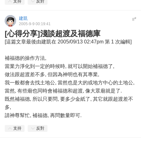
支持
反對
建凱
#
8
2005-9-9 00:19:41
[心得分享]淺談超渡及福德庫
[這篇文章最後由建凱在 2005/09/13 02:47pm 第 1 次編輯]
補福德的操作方法,
當業力淨化到一定的時候時, 就可以開始補福德了,
做法跟超渡差不多, 但因為神明也有其專業,
我一般都會去找土地公, 當然也是大的或地方中心的土地公,
當然, 有些廟也同時會補福德和超渡, 像大眾廟就是了.
既然補福德, 所以只要問, 要多少金紙了, 其它就跟超渡差不
多,
請神尊幫忙, 補福德, 再問數量即可.
支持
反對