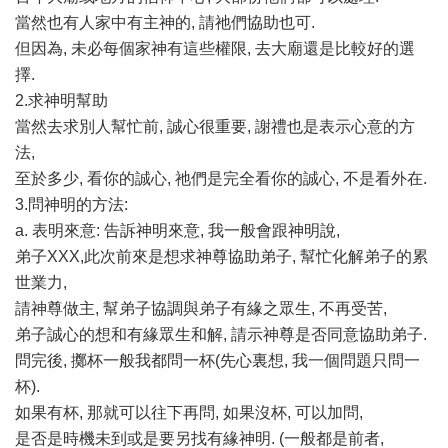
當然也有人家中有主神的, 請祂們協助也可.
但因為, 未必每個家神有這些權限, 去大廟還是比較好的選
擇.
2.求神明幫助
當然去求別人幫忙前, 誠心很重要, 謝禮也是表示心意的方
法,
至於多少, 看你的誠心, 祂們是完全看你的誠心, 不是看外在.
3.問神明的方法:
a. 表明來意: 告訴神明來意, 我一般會跟神明說,
弟子XXX,此次前來是想求神尊協助弟子, 幫忙化解弟子的累
世業力,
請神尊做主, 幫弟子協調與弟子有緣之眾生, 不再受苦,
弟子誠心的想和有緣眾生和解, 請示神尊是否同意協助弟子.
問完後, 擲杯一般我都問一杯(先心裏想, 我一個問題只問一
杯).
如果有杯, 那就可以往下再問, 如果沒杯, 可以加問,
是否是時機未到或是要另找有緣神明. (一般都是前者,