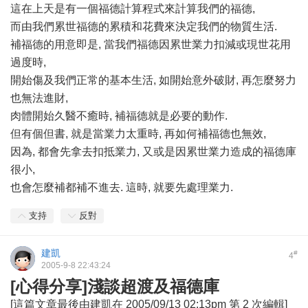
這在上天是有一個福德計算程式來計算我們的福德,
而由我們累世福德的累積和花費來決定我們的物質生活.
補福德的用意即是, 當我們福德因累世業力扣減或現世花用
過度時,
開始傷及我們正常的基本生活, 如開始意外破財, 再怎麼努力
也無法進財,
肉體開始久醫不癒時, 補福德就是必要的動作.
但有個但書, 就是當業力太重時, 再如何補福德也無效,
因為, 都會先拿去扣抵業力, 又或是因累世業力造成的福德庫
很小,
也會怎麼補都補不進去. 這時, 就要先處理業力.
支持
反對
建凱
#
4
2005-9-8 22:43:24
[心得分享]淺談超渡及福德庫
[這篇文章最後由建凱在 2005/09/13 02:13pm 第 2 次編輯]