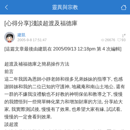
靈異與宗教
[心得分享]淺談超渡及福德庫
建凱
#
1
2005-9-8 17:51:47
26676
93
[這篇文章最後由建凱在 2005/09/13 12:18pm 第 4 次編輯]
超渡及補福德庫之簡易操作方法
前言
這二年我因為恩師小靜老師和很多兄弟姊妹的指導下, 也感
謝師姊和我的二位已知的守護神, 地藏庵和南山土地公, 還有
一群的不嫌我沒禮貌也不好教的神明保佑和教導之下, 慢慢
的我體悟到一些簡單轉化業力和增加財庫的方法, 分享給大
家, 我實際測試後, 慢慢有了效果, 也希望大家有緣, 試試看,
慢慢的一定會看到效果.
談超渡