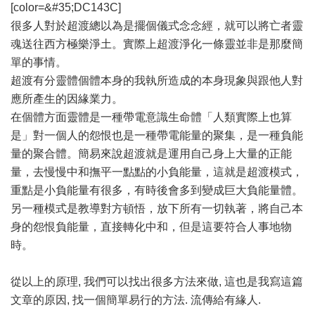
[color=&#35;DC143C]
很多人對於超渡總以為是擺個儀式念念經，就可以將亡者靈
魂送往西方極樂淨土。實際上超渡淨化一條靈並非是那麼簡
單的事情。
超渡有分靈體個體本身的我執所造成的本身現象與跟他人對
應所產生的因緣業力。
在個體方面靈體是一種帶電意識生命體「人類實際上也算
是」對一個人的怨恨也是一種帶電能量的聚集，是一種負能
量的聚合體。簡易來說超渡就是運用自己身上大量的正能
量，去慢慢中和撫平一點點的小負能量，這就是超渡模式，
重點是小負能量有很多，有時後會多到變成巨大負能量體。
另一種模式是教導對方頓悟，放下所有一切執著，將自己本
身的怨恨負能量，直接轉化中和，但是這要符合人事地物
時。
從以上的原理, 我們可以找出很多方法來做, 這也是我寫這篇
文章的原因, 找一個簡單易行的方法. 流傳給有緣人.