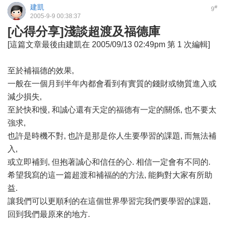
建凱
#
9
2005-9-9 00:38:37
[心得分享]淺談超渡及福德庫
[這篇文章最後由建凱在 2005/09/13 02:49pm 第 1 次編輯]
至於補福德的效果,
一般在一個月到半年內都會看到有實質的錢財或物質進入或
減少損失,
至於快和慢, 和誠心還有天定的福德有一定的關係, 也不要太
強求,
也許是時機不對, 也許是那是你人生要學習的課題, 而無法補
入,
或立即補到, 但抱著誠心和信任的心. 相信一定會有不同的.
希望我寫的這一篇超渡和補福的的方法, 能夠對大家有所助
益.
讓我們可以更順利的在這個世界學習完我們要學習的課題,
回到我們最原來的地方.