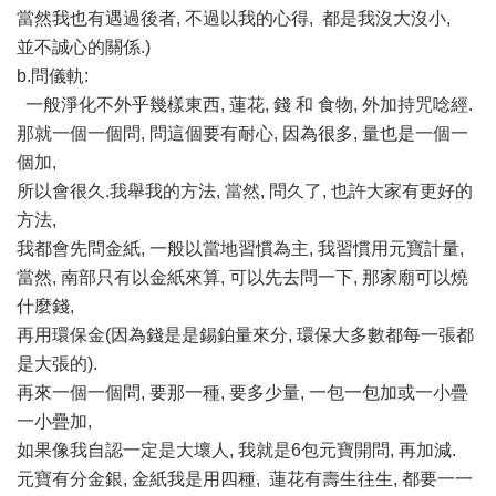
當然我也有遇過後者, 不過以我的心得, 都是我沒大沒小,
並不誠心的關係.)
b.問儀軌:
一般淨化不外乎幾樣東西, 蓮花, 錢 和 食物, 外加持咒唸經.
那就一個一個問, 問這個要有耐心, 因為很多, 量也是一個一
個加,
所以會很久.我舉我的方法, 當然, 問久了, 也許大家有更好的
方法,
我都會先問金紙, 一般以當地習慣為主, 我習慣用元寶計量,
當然, 南部只有以金紙來算, 可以先去問一下, 那家廟可以燒
什麼錢,
再用環保金(因為錢是是錫鉑量來分, 環保大多數都每一張都
是大張的).
再來一個一個問, 要那一種, 要多少量, 一包一包加或一小疊
一小疊加,
如果像我自認一定是大壞人, 我就是6包元寶開問, 再加減.
元寶有分金銀, 金紙我是用四種, 蓮花有壽生往生, 都要一一