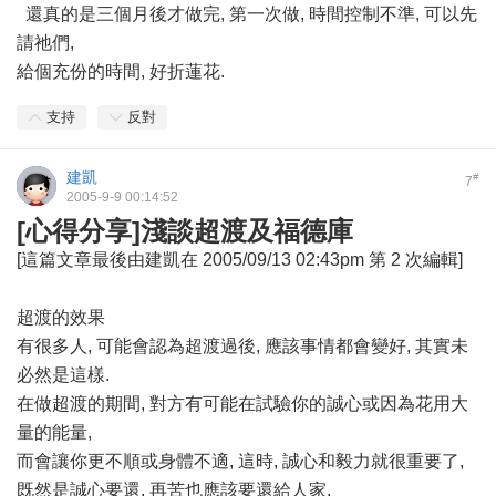
還真的是三個月後才做完, 第一次做, 時間控制不準, 可以先
請祂們,
給個充份的時間, 好折蓮花.
支持
反對
建凱
#
7
2005-9-9 00:14:52
[心得分享]淺談超渡及福德庫
[這篇文章最後由建凱在 2005/09/13 02:43pm 第 2 次編輯]
超渡的效果
有很多人, 可能會認為超渡過後, 應該事情都會變好, 其實未
必然是這樣.
在做超渡的期間, 對方有可能在試驗你的誠心或因為花用大
量的能量,
而會讓你更不順或身體不適, 這時, 誠心和毅力就很重要了,
既然是誠心要還, 再苦也應該要還給人家.