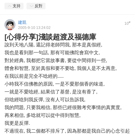
支持
反對
建凱
#
10
2005-9-10 13:24:02
[心得分享]淺談超渡及福德庫
說到天地八陽, 還記得老師問我, 那本是真假經,
我也是看到那一句話, 那有可能佛陀會寫中文,
對於經典, 我都把它當故事書, 要從中間得到一些,
體會和智慧, 至於真假和要不要唸, 我個人是不太再意,
在我以前是完全不唸經的.....
小時我不信佛教的原因, 一是不愛那個香的味道,
一就是不愛唸經, 結果信了基督, 是沒有香了,
但唸經唸到我反彈, 沒有人可以告訴我,
我的問題, 只要我相信, 那些已經很難考究事情的真實度,
再來相信, 多唸就可以從中得到智慧,
我更是反彈.
不過現在, 我二個都不排斥了, 因為那都是我自己的心念引起