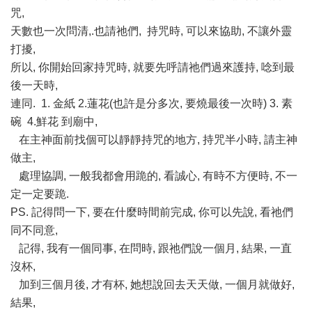
咒,
天數也一次問清,.也請祂們, 持咒時, 可以來協助, 不讓外靈
打擾,
所以, 你開始回家持咒時, 就要先呼請祂們過來護持, 唸到最
後一天時,
連同. 1. 金紙 2.蓮花(也許是分多次, 要燒最後一次時) 3. 素
碗 4.鮮花 到廟中,
在主神面前找個可以靜靜持咒的地方, 持咒半小時, 請主神
做主,
處理協調, 一般我都會用跪的, 看誠心, 有時不方便時, 不一
定一定要跪.
PS. 記得問一下, 要在什麼時間前完成, 你可以先說, 看祂們
同不同意,
記得, 我有一個同事, 在問時, 跟祂們說一個月, 結果, 一直
沒杯,
加到三個月後, 才有杯, 她想說回去天天做, 一個月就做好,
結果,