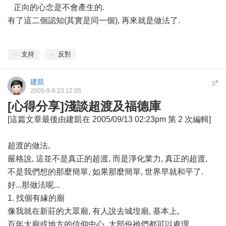
正向的心念是不會產生的.
有了這二個認知(其實是同一個), 再來就是做法了.
支持
反對
建凱
#
5
2005-9-8 23:12:05
[心得分享]淺談超渡及福德庫
[這篇文章最後由建凱在 2005/09/13 02:23pm 第 2 次編輯]
超渡的做法,
嚴格說, 這並不是真正的超渡, 而是淨化業力, 真正的超渡,
不是我們想的那麼簡單, 如果那麼簡單, 世界早就和平了.
好...那做法呢...
1. 找個有緣的廟
像我就在新莊的大眾廟, 有人說去城堭廟, 基本上,
百年大廟或地方的信仰中心, 大部份祂們都可以處理.