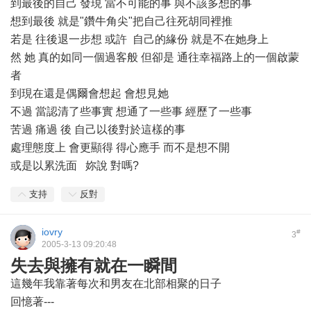
到最後的自己 發現 當不可能的事 與不該多想的事
想到最後 就是"鑽牛角尖"把自己往死胡同裡推
若是 往後退一步想 或許 自己的緣份 就是不在她身上
然 她 真的如同一個過客般 但卻是 通往幸福路上的一個啟蒙
者
到現在還是偶爾會想起 會想見她
不過 當認清了些事實 想通了一些事 經歷了一些事
苦過 痛過 後 自己以後對於這樣的事
處理態度上 會更顯得 得心應手 而不是想不開
或是以累洗面 妳說 對嗎?
支持
反對
iovry
#
3
2005-3-13 09:20:48
失去與擁有就在一瞬間
這幾年我靠著每次和男友在北部相聚的日子
回憶著---