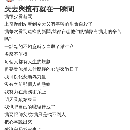
2005-3-22 21:24:24
失去與擁有就在一瞬間
我很少看新聞-----
上奇摩網站看到今天又有年輕的生命自殺了.
我每次看到這樣的新聞,我都在想他們的情路有我走的辛苦
嗎?
一點點的不如意就以自殺了結生命
多麼不值得
每個人都有人生的規劃
但要看你是以什麼樣的心態來過日子
我可以化悲痛為力量
沒有之前那個人的熱線
我努力在業務衝斥上
明天業績結束日
我也把自己的職級達成了
我要跟師父說:我只是找不到人
把心事說出來
敘說完我就沒事了