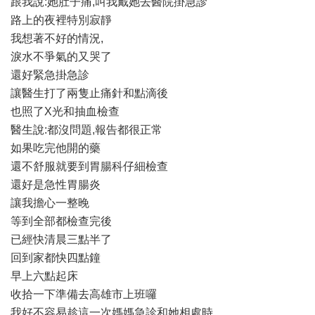
跟我說:她肚子痛,叫我戴她去醫院掛急診
路上的夜裡特別寂靜
我想著不好的情況,
淚水不爭氣的又哭了
還好緊急掛急診
讓醫生打了兩隻止痛針和點滴後
也照了X光和抽血檢查
醫生說:都沒問題,報告都很正常
如果吃完他開的藥
還不舒服就要到胃腸科仔細檢查
還好是急性胃腸炎
讓我擔心一整晚
等到全部都檢查完後
已經快清晨三點半了
回到家都快四點鐘
早上六點起床
收拾一下準備去高雄市上班囉
我好不容易趁這一次媽媽急診和她相處時