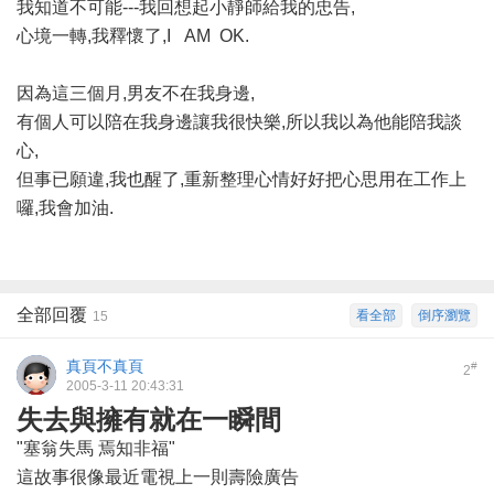
我知道不可能---我回想起小靜師給我的忠告,
心境一轉,我釋懷了,I AM OK.
因為這三個月,男友不在我身邊,
有個人可以陪在我身邊讓我很快樂,所以我以為他能陪我談
心,
但事已願違,我也醒了,重新整理心情好好把心思用在工作上
囉,我會加油.
全部回覆
看全部
倒序瀏覽
15
真頁不真頁
#
2
2005-3-11 20:43:31
失去與擁有就在一瞬間
"塞翁失馬 焉知非福"
這故事很像最近電視上一則壽險廣告