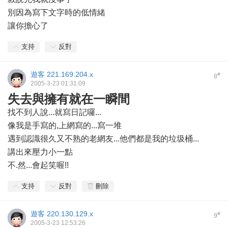
別因為寫下文字時的低情緒
讓你擔心了
支持
反對
遊客
221.169.204.x
#
8
2005-3-23 01:31:09
失去與擁有就在一瞬間
找不到人說...就寫日記囉...
像我是手寫的,上網寫的...寫一堆
遇到認識很久又不熟的老網友...他們都是我的垃圾桶...
講出來壓力小一點
不.然...會起笑喔!!
支持
反對
刪除
遊客
220.130.129.x
#
9
2005-3-23 12:53:26