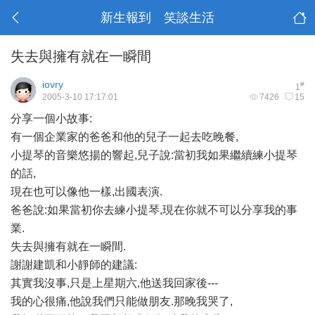
新生報到 笑談生活
失去與擁有就在一瞬間
iovry
#
1
2005-3-10 17:17:01
7426
15
分享一個小故事:
有一個企業家的爸爸和他的兒子一起去吃晚餐,
小提琴的音樂悠揚的響起,兒子說:當初我如果繼續練小提琴
的話,
現在也可以像他一樣,出國表演.
爸爸說:如果當初你去練小提琴,現在你就不可以分享我的事
業.
失去與擁有就在一瞬間.
謝謝建凱和小靜師的建議:
其實我沒事,只是上星期六,他送我回家後---
我的心很痛,他說我們只能做朋友.那晚我哭了,