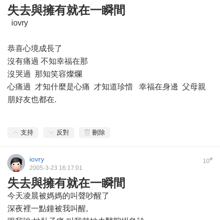
失去與擁有就在一瞬間
iovry
恭喜心境成長了
沒有痛過 不知幸福在那
沒哭過 那知笑容燦爛
心痛過 才知什麼是心痛 才知道珍惜 幸福在身邊 父母親
朋好友也都在.
支持
反對
刪除
iovry
#
10
2005-3-23 16:17:01
失去與擁有就在一瞬間
今天凌晨被媽媽的叫聲吵醒了
深夜裡一點鐘被我叫醒,