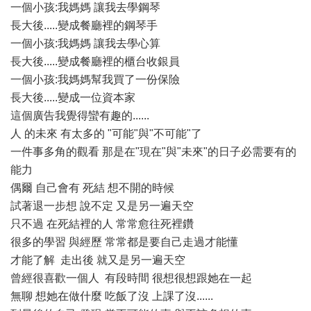
一個小孩:我媽媽 讓我去學鋼琴
長大後.....變成餐廳裡的鋼琴手
一個小孩:我媽媽 讓我去學心算
長大後.....變成餐廳裡的櫃台收銀員
一個小孩:我媽媽幫我買了一份保險
長大後.....變成一位資本家
這個廣告我覺得蠻有趣的......
人 的未來 有太多的 "可能"與"不可能"了
一件事多角的觀看 那是在"現在"與"未來"的日子必需要有的
能力
偶爾 自己會有 死結 想不開的時候
試著退一步想 說不定 又是另一遍天空
只不過 在死結裡的人 常常愈往死裡鑽
很多的學習 與經歷 常常都是要自己走過才能懂
才能了解 走出後 就又是另一遍天空
曾經很喜歡一個人 有段時間 很想很想跟她在一起
無聊 想她在做什麼 吃飯了沒 上課了沒......