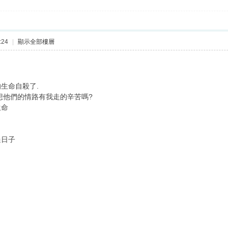
:24
|
顯示全部樓層
生命自殺了.
想他們的情路有我走的辛苦嗎?
生命
過日子