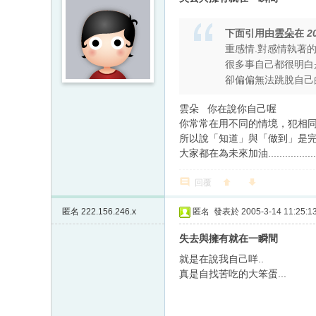
下面引用由
雲朵
在
2
重感情.對感情執著的人
很多事自己都很明白是
卻偏偏無法跳脫自己的
雲朵 你在說你自己喔
你常常在用不同的情境，犯相
所以說「知道」與「做到」是
大家都在為未來加油....................
回覆
匿名
222.156.246.x
匿名
發表於 2005-3-14 11:25:1
失去與擁有就在一瞬間
就是在說我自己咩..
真是自找苦吃的大笨蛋...