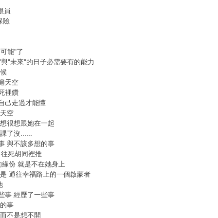
銀員
保險
不可能"了
"與"未來"的日子必需要有的能力
時候
遍天空
死裡鑽
要自己走過才能懂
遍天空
很想很想跟她在一起
沒......
事 與不該多想的事
己往死胡同裡推
的緣份 就是不在她身上
卻是 通往幸福路上的一個啟蒙者
她
些事 經歷了一些事
樣的事
 而不是想不開