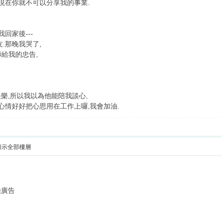
,現在你就不可以分享我的事業.
回家後---
.那晚我哭了,
師給我的忠告,
樂,所以我以為他能陪我談心,
心情好好把心思用在工作上囉,我會加油.
顯示全部樓層
險廣告