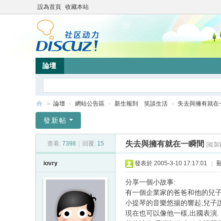
設為首頁
收藏本站
論壇
»
論壇
›
網站公告區
›
新生報到 笑談生活
›
失去與擁有就在
靜
發新帖
竹
失去與擁有就在一瞬間
查看:
7398
|
回覆:
15
[複製
林
心
iovry
發表於 2005-3-10 17:17:01
|
靈
分享一個小故事:
網
有一個企業家的爸爸和他的兒子
小提琴的音樂悠揚的響起,兒子
站
現在也可以像他一樣,出國表演.