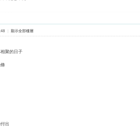
:48
|
顯示全部樓層
部相聚的日子
油條
的付出