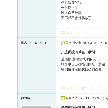
但死腦筋的我
一但愛上了
除非自己放棄
要不我不會輕易放手
回覆
匿名
221.169.204.x
匿名
發表於 2005-3-13 10:52:5
失去與擁有就在一瞬間
重感情.對感情執著的人...
很多事自己都很明白是非對錯..
卻偏偏無法跳脫自己的圈套...
回覆
刪除
靜竹林
發表於 2005-3-13 21:58:40
|
失去與擁有就在一瞬間