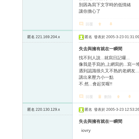
別因為寫下文字時的低情緒
讓你擔心了
回覆
匿名
221.169.204.x
匿名
發表於 2005-3-23 01:31:0
失去與擁有就在一瞬間
找不到人說...就寫日記囉...
像我是手寫的,上網寫的...寫一
遇到認識很久又不熟的老網友...
講出來壓力小一點
不.然...會起笑喔!!
回覆
刪除
匿名
220.130.129.x
匿名
發表於 2005-3-23 12:53:2
失去與擁有就在一瞬間
iovry