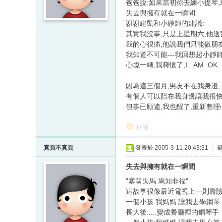
爸爸說:如果當初你去練小提琴
失去與擁有就在一瞬間.
謝謝建凱和小靜師的建議:
其實我沒事,只是上星期六,他送我
我的心很痛,他說我們只能做朋友
我知道不可能---我回想起小靜
心境一轉,我釋懷了,I AM OK.
因為這三個月,男友不在我身邊,
有個人可以陪在我身邊讓我很快
但事已願違,我也醒了,重新整理
回覆
真頁不真頁
發表於 2005-3-11 20:43:31
|
失去與擁有就在一瞬間
"塞翁失馬 焉知非福"
這故事很像最近電視上一則壽
一個小孩:我媽媽 讓我去學鋼琴
長大後.....變成餐廳裡的鋼琴手