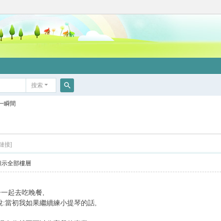
搜索
搜
一瞬間
索
鏈接]
顯示全部樓層
一起去吃晚餐,
說:當初我如果繼續練小提琴的話,