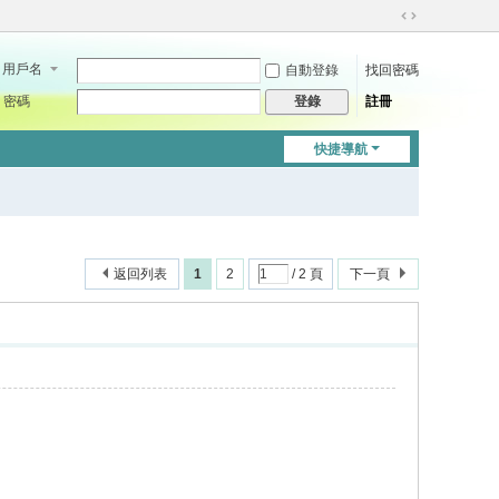
切
換
用戶名
自動登錄
找回密碼
到
寬
密碼
註冊
登錄
版
快捷導航
返回列表
1
2
/ 2 頁
下一頁