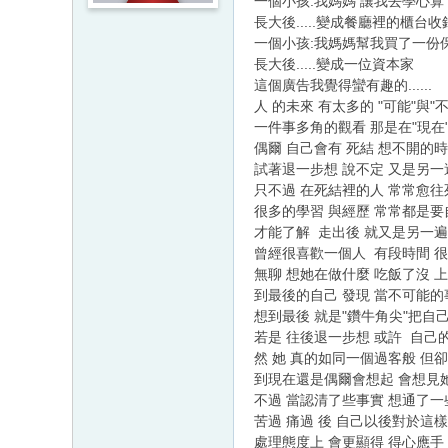
一個小孩:我媽媽 讓我去學心算
長大後.....變成餐廳裡的櫃台收
一個小孩:我媽媽幫我買了一份
長大後.....變成一位資本家
這個廣告我覺得蠻有趣的......
人 的未來 有太多的 "可能"與"
一件事多角的觀看 那是在"現在
偶爾 自己會有 死結 想不開的
試著退一步想 說不定 又是另一
只不過 在死結裡的人 常常愈往
很多的學習 與經歷 常常都是
才能了解 走出後 就又是另一
曾經很喜歡一個人 有段時間 
無聊 想她在做什麼 吃飯了沒 上課了
到最後的自己 發現 當不可能的
想到最後 就是"鑽牛角尖"把自
若是 往後退一步想 或許 自己
然 她 真的如同一個過客般 但
到現在還是偶爾會想起 會想見
不過 當認清了些事實 想通了一
苦過 痛過 後 自己以後對於這
處理態度上 會更顯得 得心應手