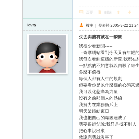
回覆
刪除
iovry
樓主
|
發表於 2005-3-22 21:24
失去與擁有就在一瞬間
我很少看新聞-----
上奇摩網站看到今天又有年輕的
我每次看到這樣的新聞,我都在
一點點的不如意就以自殺了結
多麼不值得
每個人都有人生的規劃
但要看你是以什麼樣的心態來
我可以化悲痛為力量
沒有之前那個人的熱線
我努力在業務衝斥上
明天業績結束日
我也把自己的職級達成了
我要跟師父說:我只是找不到人
把心事說出來
敘說完我就沒事了