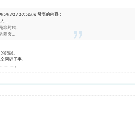
005/03/13 10:52am
發表的內容：
...
非對錯..
圈套...
同的錯誤。
完全兩碼子事。
.........。
3