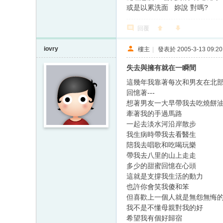
或是以累洗面 妳說 對嗎?
回覆
iovry
樓主
|
發表於 2005-3-13 09:20
失去與擁有就在一瞬間
這幾年我靠著每次和男友在北
回憶著---
想著男友一大早帶我去吃燒餅
牽著我的手過馬路
一起去淡水河沿岸散步
我生病時帶我去看醫生
陪我去唱歌和吃喝玩樂
帶我去八里的山上走走
多少的甜蜜回憶在心頭
這就是支撐我生活的動力
也許你會笑我傻和笨
但喜歡上一個人就是無怨無悔
我不是不懂母親對我的好
希望我有個好歸宿