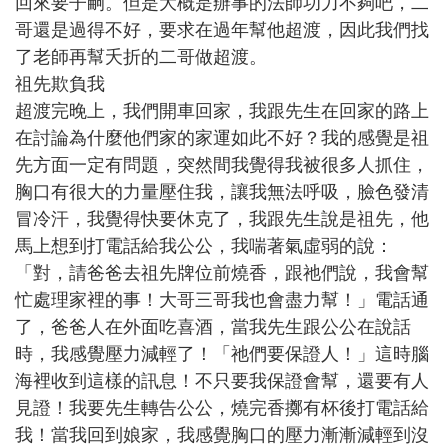
回來要子嗣。但是大概是辦事的法師功力不夠吧，二
哥還是過得不好，要求在過年幫他超渡，因此我們找
了老師再幫夭折的二哥做超渡。
祖先欺負我
超渡完晚上，我們開車回家，我跟先生在回家的路上
在討論為什麼他們家的家運如此不好？我的感覺是祖
先方面一定有問題，突然間我覺得我被很多人抓住，
胸口有很大的力量壓住我，讓我無法呼吸，臉色發清
冒冷汗，我覺得快要休克了，我跟先生說是祖先，他
馬上想到打電話給我公公，我喘著氣虛弱的說：
「對，請爸爸去祖先牌位前燒香，跟祂們說，我會幫
忙處理家裡的事！大哥三哥我也會盡力幫！」電話通
了，爸爸人在外面吃喜酒，當我先生跟公公在說話
時，我感覺壓力減輕了！「祂們要保證人！」這時腦
海裡收到這樣的訊息！不只要我保證會幫，還要有人
見證！我要先生轉告公公，燒完香擲有杯後打電話給
我！當我回到娘家，我感覺胸口的壓力漸漸減輕到沒