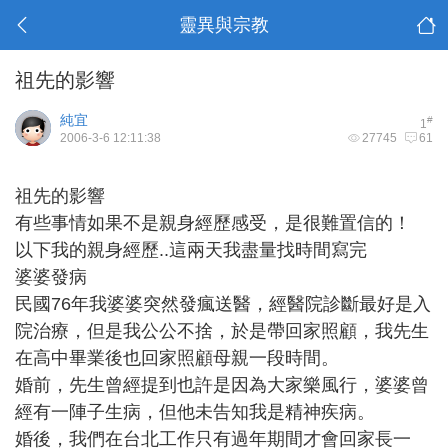
靈異與宗教
祖先的影響
純宜
#
1
2006-3-6 12:11:38
27745
61
祖先的影響
有些事情如果不是親身經歷感受，是很難置信的！
以下我的親身經歷..這兩天我盡量找時間寫完
婆婆發病
民國76年我婆婆突然發瘋送醫，經醫院診斷最好是入
院治療，但是我公公不捨，於是帶回家照顧，我先生
在高中畢業後也回家照顧母親一段時間。
婚前，先生曾經提到也許是因為大家樂風行，婆婆曾
經有一陣子生病，但他未告知我是精神疾病。
婚後，我們在台北工作只有過年期間才會回家長一