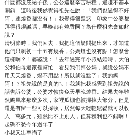
什麼都沒庇祐子孫，公公這麼辛苦耕種，還賺不基本
開銷。這時後我然覺得祖先在說：「我們也過得不好
阿，連燒香都沒有！」我覺得很疑惑，印象中公婆都
拜得很虔誠嗎，早晚都有燒香阿？為什麼祖先會如此
說？
清明節時，我們回去，我把這個疑問提出來，才知道
他們只剩初一十五有燒香，公媽燈也沒有點！怎麼會
這樣啊？！婆婆說：「去年過完年小叔結婚時，大伯
父和伯母還家裡幫忙，看見我們拜公媽，就說公媽不
用天天燒香，燈不用點！所以就沒點了」我的媽
阿！？祖先說的是真的ㄟ！我就把我感覺到祖先說的
話告訴公婆，公婆才恢復免天早晚燒香。結果去年雖
然颱風來那麼多次，家裡瓜棚也被掃掉大部分，但是
還是有留一些可以採收，居然每天輕輕鬆鬆就可以收
入一萬多元，雖然比不上別人，但算獲利也不錯啊！
起碼不愁今年過年了！
小叔又出車禍了