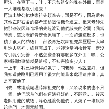
辦法。在查下去，哇，不只曾祖父的魂在外面，而是
一大堆魂都沒引進去！
再請土地公把姚家祖先領進去，還是不行，因為還有
其他左鄰右舍的都希望趁這個機會進去。後來老師先
把那些沒因緣進塔的先超渡到他們該去的空間（我當
時想，這次老師肯定會累壞了，一次超渡這麼多，也
積了很大的功德），然後再把姚家祖先黑壓壓一大串
引進去塔裡，總算完成了。老師說當初撿骨完一定沒
有引魂引完善，不然怎麼會有那麼多在外面！唉，公
家機關做事情就是這樣，不知害慘多少人！
一上車，我已經覺得好累了，問老師，他說還好。但
我知道他剛剛已經用了很大的能量來處理這件事，真
是辛苦他了。
回去二林繼續處理薛家祖先的事，又發現來的也不只
一個。他們認為他們在這邊好好的，不願意走。後來
老師用他的威德，唸心經渡化他們，又燒了一堆銀紙
給他們，才願意離開。