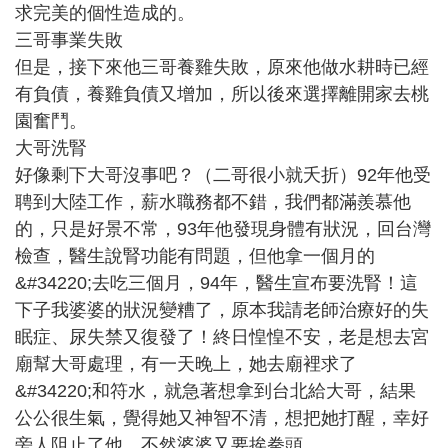
求完美的個性造成的。
三哥事業失敗
但是，接下來他三哥養雞失敗，原來他做水耕時已經
有負債，養雞負債又增加，所以後來選擇離開家去桃
園奮鬥。
大哥洗腎
好像剩下大哥沒事吧？（二哥很小就夭折）92年他受
聘到大陸工作，薪水職務都不錯，我們都滿羨慕他
的，只是好景不常，93年他發現身體有狀況，回台灣
檢查，醫生說腎功能有問題，但他拿一個月的
&#34220;去吃三個月，94年，醫生宣布要洗腎！這
下子我婆婆的狀況變糟了，原本我請老師治療好的失
眠症、尿失禁又復發了！終日惶惶不安，老是想去宮
廟幫大哥處理，有一天晚上，她去廟裡求了
&#34220;和符水，就急著想拿到台北給大哥，結果
公公很生氣，覺得她又神智不清，想把她打醒，幸好
旁人阻止了他，不然婆婆又要挨拳頭。