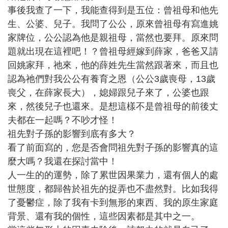
事後我查了一下，我能查得到是五位：曾祖母和他先
生、公婆、兒子。我問了公公，原來曾祖母有寫進姚
家牌位，公公認為他是親祖母，當然也要拜。原來問
題就出現在這裡吧！？曾祖母經嫁到薛家，爸爸又請
回姚家拜，祂來，他的薛姓先生當然跟著來，而且也
認為祂們對我公公有養育之恩（公公3歲喪母，13歲
喪父，在薛家長大），媳婦跟兒子來了，公婆也跟
來，然後兒子也還來。是想這樣不是曾祖母的前後丈
夫都在一起嗎？不吵才怪！
祖先對子孫的影響到底有多大？
看了前面寫的，您是否會問祖先對子孫的影響真的這
麼大嗎？我還在探討當中！
人一生的的運勢，除了累世因果業力，還有個人的處
世態度，都歸咎於祖先的捉弄也不盡然對。比如我得
了憂鬱症，除了我有卡到無形的東西、我的原生家庭
背景、還有我的個性，這些因素都是其中之一。