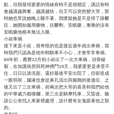
點，但我發現婆婆的情緒有時不是很穩定，講話有時
會越講越興奮，越講越快，但又可以突然變大哭，那
時她也常說她晚上睡不著。我懷疑她是不是得了躁鬱
症，她開始服用藥物，抗鬱劑、安眠藥，漸漸的沒有
安眠藥他根本無法入睡。
小叔車禍
接下來是小叔，很奇怪的也是接近過年就出車禍，當
時我們只認為是他年輕騎車不小心，才會常常車禍。
84年初，農曆12月初小叔出了一次大車禍，頭骨破
裂，在加護病房與死神搏鬥19天，我婆婆更是承受不
住，日日以淚洗面。還好最後平安出院了，但卻造成
一眼弱視，腦液也會從鼻孔流出與癲癇的後遺症。之
後又出了三次車禍，前兩次把大哥的喜美和我們給他
的中華威力都撞爛，第三次是騎摩托車，又昏迷。聽
說公公有找人來家裡處理，說什麼有女鬼跟著他之類
的。