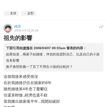
支持
反對
純宜
#
10
2006-4-9 15:25:09
祖先的影響
下面引用由
滄海
在
2006/04/07 00:03am
發表的內容：
如果知道，兩家子結婚後，伴侶的祖源對自己、以及自己的小孩
也有影響
會不會想乾脆一了百了不用生小孩的比較好？
這個我後來感受很深
在於我婚後仍住在娘家約6年
雖然婚後第4年患了憂鬱症
但還算輕微..經濟也還不錯
當我搬出娘家後半年...我開始破財