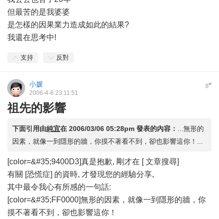
但最苦的是我婆婆
是怎樣的因果業力造成如此的結果?
我還在思考中!
支持
反對
小媛
#
8
2006-4-6 23:11:51
祖先的影響
下面引用由
純宜
在
2006/03/06 05:28pm
發表的內容：
...無形的
因素，就像一到隱形的牆，你摸不著看不到，卻也影響這你！...
[color=&#35;9400D3]真是抱歉, 剛才在 [ 文章搜尋]
有關 [恐慌症] 的資時, 才發現您的經驗分享,
其中最令我心有所感的一句話:
[color=&#35;FF0000]無形的因素，就像一到隱形的牆，你
摸不著看不到，卻也影響這你！