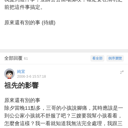
前把這件事搞定。
原來還有別的事 (待續)
全部回覆
看全部
倒序瀏覽
61
純宜
#
2
2006-3-6 15:57:18
祖先的影響
原來還有別的事
除夕當晚11點多，三哥的小孩說腳痛，其時應該是一
到公公家小孩就不舒服了吧？三嫂要我幫小孩看看，
怎麼會這樣？我一看就知道我無法完全處理，我跟三