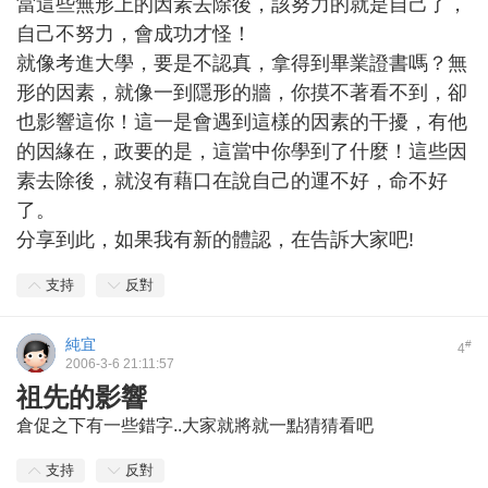
當這些無形上的因素去除後，該努力的就是自己了，
自己不努力，會成功才怪！
就像考進大學，要是不認真，拿得到畢業證書嗎？無
形的因素，就像一到隱形的牆，你摸不著看不到，卻
也影響這你！這一是會遇到這樣的因素的干擾，有他
的因緣在，政要的是，這當中你學到了什麼！這些因
素去除後，就沒有藉口在說自己的運不好，命不好
了。
分享到此，如果我有新的體認，在告訴大家吧!
支持
反對
純宜
#
4
2006-3-6 21:11:57
祖先的影響
倉促之下有一些錯字..大家就將就一點猜猜看吧
支持
反對