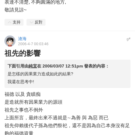
表達不清楚, 不夠圓滿的地方,
敬請見諒~
支持
反對
滄海
#
9
2006-4-7 00:03:46
祖先的影響
下面引用由
純宜
在
2006/03/07 12:51pm
發表的內容：
是怎樣的因果業力造成如此的結果?
我還在思考中!
福德 以及 貪瞋痴
是造就所有因果業力的源頭
祖先之事也不例外
上面所言，最終出來不過就是∼為善 與 為惡 而已
祖先仰賴後代子孫為他們祭祀，還不是因為自己本身沒有足
夠的福德資量