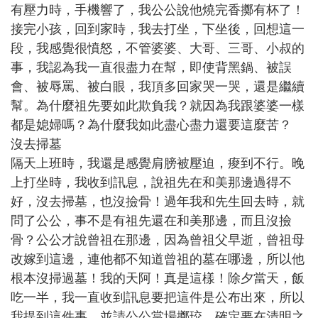
有壓力時，手機響了，我公公說他燒完香擲有杯了！
接完小孩，回到家時，我去打坐，下坐後，回想這一
段，我感覺很憤怒，不管婆婆、大哥、三哥、小叔的
事，我認為我一直很盡力在幫，即使背黑鍋、被誤
會、被辱罵、被白眼，我頂多回家哭一哭，還是繼續
幫。為什麼祖先要如此欺負我？就因為我跟婆婆一樣
都是媳婦嗎？為什麼我如此盡心盡力還要這麼苦？
沒去掃墓
隔天上班時，我還是感覺肩膀被壓迫，痠到不行。晚
上打坐時，我收到訊息，說祖先在和美那邊過得不
好，沒去掃墓，也沒撿骨！過年我和先生回去時，就
問了公公，事不是有祖先還在和美那邊，而且沒撿
骨？公公才說曾祖在那邊，因為曾祖父早逝，曾祖母
改嫁到這邊，連他都不知道曾祖的墓在哪邊，所以他
根本沒掃過墓！我的天阿！真是這樣！除夕當天，飯
吃一半，我一直收到訊息要把這件是公布出來，所以
我提到這件事，並請公公當場擲珓，確定要在清明之