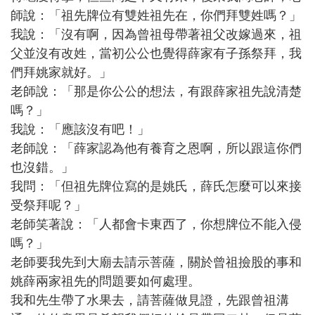
師說：「祖先牌位有雙姓祖先在，你們拜雙姓嗎？」
我說：「沒有啊，因為曾祖母帶著祖父改嫁過來，祖
父並沒有改姓，當初公公也覺得薛家有子孫祭拜，我
們拜姚家就好。」
老師說：「那是你公公的想法，有跟薛家祖先說清楚
嗎？」
我說：「應該沒有吧！」
老師說：「薛家認為他有養育之恩啊，所以跟這你們
也沒錯。」
我問：「但祖先牌位寫的是姚氏，薛氏怎麼可以來接
受祭拜呢？」
老師笑著說：「人都會卡東西了，你想牌位不能入侵
嗎？」
老師要我先到大廟去請示菩薩，關於曾祖撿股的事和
姚薛兩家祖先的問題要如何處理。
我和先生帶了水果去，請菩薩做見證，先跟曾祖溝