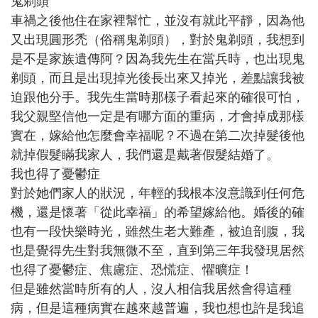
鬼剃頭
車禍之後他住在家裡幫忙，並沒有就此平靜，因為他
又出現圓形禿（俗稱鬼剃頭），對於鬼剃頭，我想到
是不是家族遺傳阿？因為我先生在當兵時，也出現鬼
剃頭，而且是出現掉光後長出來又掉光，差點讓我被
迫跟他分手。我先生當時那樣子看起來的確很可怕，
我父親堅信他一定是有哪方面的重病，才會掉成那樣
實在，嫁給他怎麼會幸福呢？不過在第二次掉髮後他
就掉假髮瞞我家人，我們還是戴著假髮結婚了。
我也得了憂鬱症
對於她們家人的狀況，年輕的我根本沒意識到任何危
機，還是懷著「從此幸福」的希望嫁給他。婚後的確
也有一段快樂時光，雖然生老大難產，被迫剖腹，我
也是覺得先生對我無微不至，直到第三年我發現居然
也得了憂鬱症、焦慮症、恐慌症、懼曠症！
但是雖然當時所有的人，沒人相信我居然會得這種
病，但是這種病實在越來越普遍，我也想也許是我追