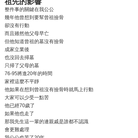
祖先的影響
整件事的關鍵在我公公
幾年他曾想到要幫曾祖撿骨
卻沒有行動
而且雖然他父母早亡
但他知道曾祖的墓沒有撿骨
成家立業後
也沒回去掃墓
只掃了父母的墓
76-95將進20年的時間
家裡這麼不平靜
他如果在想到曾祖沒有撿骨時就馬上行動
大家可以少受一點苦
他已經70歲了
如果他也走了
那我先生這一輩的連親戚是誰都不認識
會更難處理
我公公也苦了20年