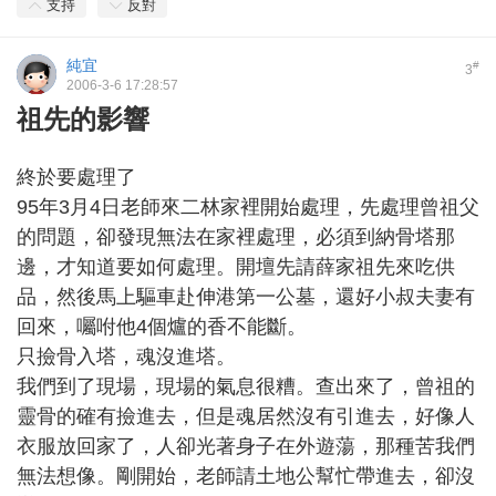
支持
反對
純宜
#
3
2006-3-6 17:28:57
祖先的影響
終於要處理了
95年3月4日老師來二林家裡開始處理，先處理曾祖父
的問題，卻發現無法在家裡處理，必須到納骨塔那
邊，才知道要如何處理。開壇先請薛家祖先來吃供
品，然後馬上驅車赴伸港第一公墓，還好小叔夫妻有
回來，囑咐他4個爐的香不能斷。
只撿骨入塔，魂沒進塔。
我們到了現場，現場的氣息很糟。查出來了，曾祖的
靈骨的確有撿進去，但是魂居然沒有引進去，好像人
衣服放回家了，人卻光著身子在外遊蕩，那種苦我們
無法想像。剛開始，老師請土地公幫忙帶進去，卻沒