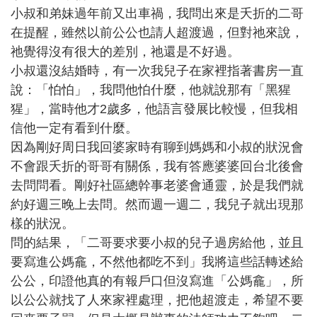
小叔和弟妹過年前又出車禍，我問出來是夭折的二哥
在提醒，雖然以前公公也請人超渡過，但對祂來說，
祂覺得沒有很大的差別，祂還是不好過。
小叔還沒結婚時，有一次我兒子在家裡指著書房一直
說：「怕怕」，我問他怕什麼，他就說那有「黑猩
猩」，當時他才2歲多，他語言發展比較慢，但我相
信他一定有看到什麼。
因為剛好周日我回婆家時有聊到媽媽和小叔的狀況會
不會跟夭折的哥哥有關係，我有答應婆婆回台北後會
去問問看。剛好社區總幹事老婆會通靈，於是我們就
約好週三晚上去問。然而週一週二，我兒子就出現那
樣的狀況。
問的結果，「二哥要求要小叔的兒子過房給他，並且
要寫進公媽龕，不然他都吃不到」我將這些話轉述給
公公，印證他真的有報戶口但沒寫進「公媽龕」，所
以公公就找了人來家裡處理，把他超渡走，希望不要