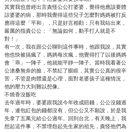
其實我也曾經出言責怪公公打婆婆，覺得他應該要體
諒婆婆的病，那時我覺得這些兒子怎麼對媽媽被打反
應得這麼「平和」，只是好言相勸；只有我站出來，
嚴厲的指責公公：「無論如何，動手打人就是不
對！」
有一次，我在跟公公聊到這件事時，他跟我說，其實
他也快被搞瘋了，媽媽每次瘋，他覺得打了以後媽媽
會「乖」一陣子，他就能平靜一陣子。當時我看著公
公滄桑無奈的臉，不禁紅了眼眶，其實公公真的很辛
苦，不管是肉體還是心理，面對老婆孩子這種情況，
他的壓力大到難以想像。
不燒香沒飯吃
去年過年時，婆婆跟我說今年收成賠錢，公公沒錢過
年，連包紅包的錢都沒有，但公公又不願說，於是我
先拿了五萬元給公公過年。回到台北，有天晚上，我
想起這件事，不禁埋怨起先生家的祖先，責怪他們為