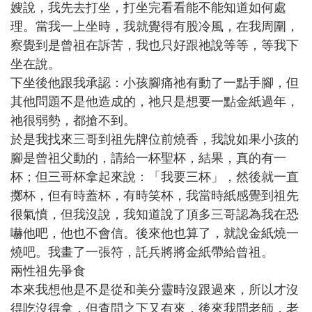
嫂說，我先去打坐，打坐完看看能不能知道如何處
理。當我一上坐時，我就覺得有股冷風，在我周圍，
察覺到是曾祖在訴苦，我也只好跟祂說等等，等我下
坐在說。
下坐後他跟我承認：小孩腳痛祂有動了一點手腳，但
其他問題不是他造成的，祂只是想要一點金紙過年，
祂很弱勢，都搶不到。
於是我找來三哥到祖先牌位前燒香，我說如果小孩的
腳是曾祖父動的，請給一杯聖杯，結果，真的有一
杯；但三哥杯拿起來說：「我要三杯」，然後就一直
擲杯，但有時蓋杯，有時笑杯，我當時紙感覺到祖先
很氣憤，但我沒說，我知道說了頂多三哥認為我在恐
嚇他吧，他也不會信。後來他也算了，就說金紙燒一
燒吧。我畫了一張符，託兵將將金紙帶給曾祖。
兩性祖先爭食
本來我想他是不是從和美分靈時沒跟過來，所以才沒
得吃沒得拿，但查問之下又有來，後來我問老師，老