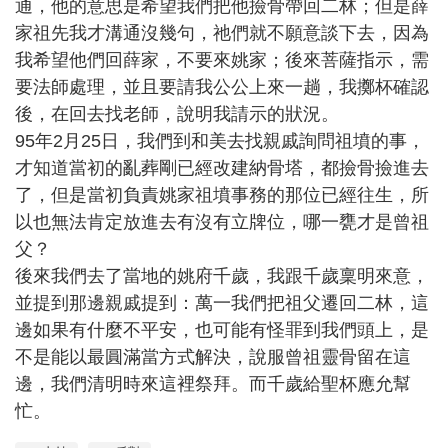
通，他的意思是希望我們把他撿骨帶回二林；但是薛
家祖先我才溝通沒幾句，祂們就不願意談下去，因為
我希望他們回薛家，不要來姚家；後來菩薩指示，需
要法師處理，並且要請我公公上來一趟，我擲杯確認
後，在回去找老師，說明我請示的狀況。
95年2月25日，我們到和美去找親戚詢問祖墳的事，
才知道當初的亂葬剛已經改建納骨塔，都撿骨撿進去
了，但是當初負責姚家祖墳事務的那位已經往生，所
以也無法肯定放進去有沒有立牌位，哪一甕才是曾祖
父？
後來我們去了當地的姚府千歲，我跟千歲稟明來意，
並提到那邊親戚提到：萬一我們把祖父遷回二林，這
邊如果有什麼不平安，也可能有怪罪到我們頭上，是
不是能以最圓滿當方式解決，說服曾祖靈骨留在這
邊，我們清明時來這裡祭拜。而千歲給聖杯應允幫
忙。