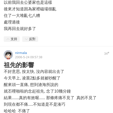
以前我回去公婆家也是這樣
後來才知道因為家裡磁場很亂
住了一大堆亂七八糟
處理過後
我再回去就好多了
支持
反對
nirmala
#
34
2006-5-24 09:57:38
祖先的影響
不好意思, 按太快, 沒內容就出去了
今天早上, 凌晨2點多就被吵醒了
醒來頭一直痛, 想到滄海所說的
就丕哩啪啦的念起祖先, 念了10幾分鐘
結果.......真的有效喔...... 那條疼痛不見了 真的不見了
到現在都不痛.....不知道是不是湊巧
哈哈哈 不痛了