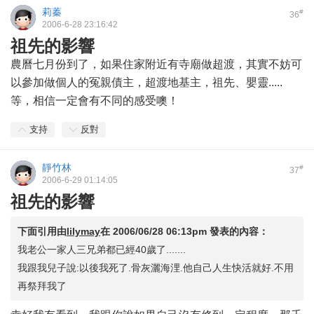
莉蓁
#
36
2006-6-28 23:16:42
祖先的影響
農曆七月份到了，如果住家附近有寺廟做超渡，其實不妨可
以參加做個人的冤親債主，超渡地基主，祖先、嬰靈.....
等，相信一定會有不同的感受噢！
支持
反對
靜竹林
#
37
2006-6-29 01:14:05
祖先的影響
下面引用由
lilymay
在
2006/06/28 06:13pm
發表的內容：
我老公一家人三兄弟都已經40歲了.......
我跟我兒子說:以後我死了.骨灰灑海浬.他自己人生快活就好.不用
再祭拜我了