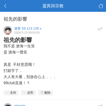
靈異與宗教
祖先的影響
遊客
59.113.139.x
#
31
2006-5-23 09:04:03
祖先的影響
我不是 滄海一生笑
是 滄海一聲笑
真是 不好意思哦！
打錯字了．
大人有大量，別放在心上．．．
99club見過！？
支持
反對
刪除
nirmala
#