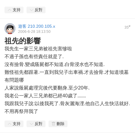
支持
反對
遊客
210.200.105.x
#
35
2006-6-28 18:13:50
祖先的影響
我先生一家三兄弟被祖先害慘啦
不過子孫也有些責任就是了.
沒有撿骨.變成蔭屍都不知道.白骨浸水也不知道.
難怪祖先都跟著.一直到我兒子出車禍.才去撿骨.才知道墳墓
有問題哪
人家說蔭屍處理完後代要翻身.至少20年.
我老公一家人三兄弟都已經40歲了.......
我跟我兒子說:以後我死了.骨灰灑海浬.他自己人生快活就好.
不用再祭拜我了
支持
反對
刪除