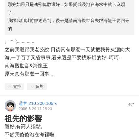
那妳如果只是魂飛魄散還好，如果變成浸泡在海水中就卡麻煩
了。
我跟我姐以前曾經遇到，後來是請南海觀世音去跟海龍王要回來
的
ㄏㄚ';..............
之前我還跟我老公說,日後真有那麼一天就把我骨灰灑向大
海,一了百了又省事事,看來還是不要找麻煩的好..呵呵..
南海觀世音&海龍王
原來真有那麼一回事....
支持
反對
遊客
210.200.105.x
#
40
2006-6-29 17:25:23
祖先的影響
還好,有高人指點,
不然我傻傻泡在海裡啦,