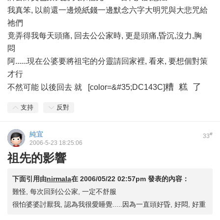
我真笨, 以前還一邊燒紙錢一邊默念六字大明咒與大悲咒給
祂們
竟弄得我每天頭痛, 回去公公家時, 更是頭痛,昏沉,沒力,胸
悶
阿......現在公婆要將祖宅的分靈請回家裡, 看來, 要想個對策
才行
糟 糕 了
不然可能 以後回去 就 [color=&#35;DC143C]
支持
反對
純宜
#
33
2006-5-23 18:25:06
祖先的影響
下面引用由
nirmala
在
2006/05/22 02:57pm
發表的內容：
難怪, 每次回到公公家, 一定不舒服
很怕婆婆討厭我, 認為我很愛睡覺.....因為一直頭好昏, 好悶, 好重