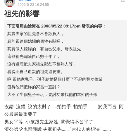
32
2006-5-23 16:24:55
祖先的影響
下面引用由
滄海
在
2006/05/22 09:17pm
發表的內容：
其實夫家的祖先會不會欺負人，
真的跟這個媳婦的個性有關喔，
其實做人媳婦的，有自己父系、母系祖先，
這些祖先闢蔭自己數十年了，
沒有道理把夫家祖先那些不相熟人等，
看得比自己血親的祖先還要重。
哼 跟他家兒子、孫子結婚是個什麼了不起的豐功偉業
值得他們把妳的家當一直討？
大不了生個兒子來玩，要討功果找他們本姓的子孫
沒錯 沒錯 說的太對了.....拍拍手 拍拍手
於我而言 阿
公最最最重要了
男女平等, 小孩跟先生家姓, 就覺得不公平了
濟公師父也跟我說 夫家祖先...... "古代人的想法" .......