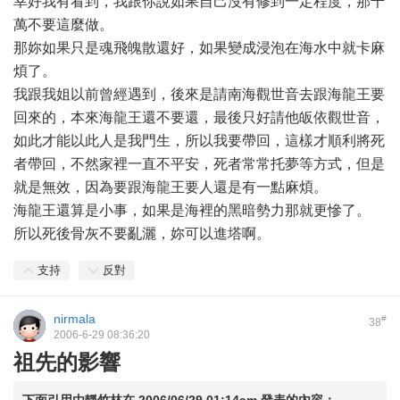
幸好我有看到，我跟你說如果自己沒有修到一定程度，那千
萬不要這麼做。
那妳如果只是魂飛魄散還好，如果變成浸泡在海水中就卡麻
煩了。
我跟我姐以前曾經遇到，後來是請南海觀世音去跟海龍王要
回來的，本來海龍王還不要還，最後只好請他皈依觀世音，
如此才能以此人是我門生，所以我要帶回，這樣才順利將死
者帶回，不然家裡一直不平安，死者常常托夢等方式，但是
就是無效，因為要跟海龍王要人還是有一點麻煩。
海龍王還算是小事，如果是海裡的黑暗勢力那就更慘了。
所以死後骨灰不要亂灑，妳可以進塔啊。
支持
反對
nirmala
#
38
2006-6-29 08:36:20
祖先的影響