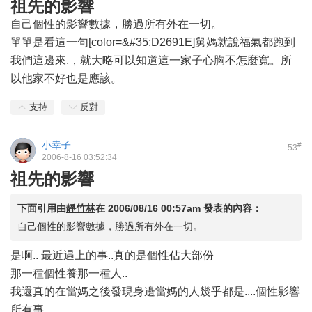
祖先的影響
自己個性的影響數據，勝過所有外在一切。
單單是看這一句[color=&#35;D2691E]舅媽就說福氣都跑到
我們這邊來.，就大略可以知道這一家子心胸不怎麼寬。所
以他家不好也是應該。
支持
反對
小幸子
#
53
2006-8-16 03:52:34
祖先的影響
下面引用由
靜竹林
在
2006/08/16 00:57am
發表的內容：
自己個性的影響數據，勝過所有外在一切。
是啊.. 最近遇上的事..真的是個性佔大部份
那一種個性養那一種人..
我還真的在當媽之後發現身邊當媽的人幾乎都是....個性影響
所有事..