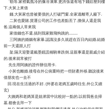
ˋ勒等.家裡氣氛冷的像冷凍庫.更誇張還有地下錢莊壓到樓
下.大舅上來借
錢.大舅家也曾被要債的人打破門窗.全家逃離寄人籬下.
二舅也愛賭.貨運公司的工作也差點丟了.擔保人還是我
爸.這兩個人常來我
家借錢也不還.搞到我家雞飛狗跳的.........
三阿姨的婚姻有家暴.認識沒多久就趕在百日內結婚.結婚
前一天還跟人打
架.隔天迎娶還戴墨鏡謊稱騎車跌倒.這親事還是親戚介紹
的.後來就常被打
先生用阿姨的證件辦信用卡.
小舅也離婚.後母在外公病重時把一些財產外移.聽說後來
借朋友也一去不
回.現在生活過的不好. (外婆在老媽五歲時往生.外公又續
玄)
大姨媽和老媽算是姐弟當中比較好一點的.以前我爸去掃
墓.都會去拜一下