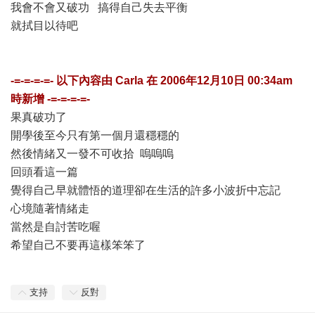
我會不會又破功 搞得自己失去平衡
就拭目以待吧
-=-=-=-=- 以下內容由
Carla
在
2006年12月10日 00:34am
時新增 -=-=-=-=-
果真破功了
開學後至今只有第一個月還穩穩的
然後情緒又一發不可收拾 嗚嗚嗚
回頭看這一篇
覺得自己早就體悟的道理卻在生活的許多小波折中忘記
心境隨著情緒走
當然是自討苦吃喔
希望自己不要再這樣笨笨了
支持
反對