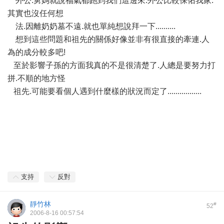
外公.舅媽就說福氣都跑到我們這邊來.外公比較保佑我家.
其實也沒任何想
法.因離奶奶墓不遠.就也單純想說拜一下..........
想到這些問題和祖先的關係好像並非有很直接的牽連.人
為的成分較多吧!
至於影響子孫的方面我真的不是很清楚了.人總是要努力打
拼.不順的地方怪
祖先.可能要看個人遇到什麼樣的狀況而定了.................
支持
反對
靜竹林
#
52
2006-8-16 00:57:54