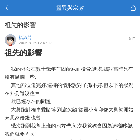
靈異與宗教
祖先的影響
楊淑芳
#
51
2006-8-15 12:47:13
祖先的影響
我的外公在數十幾年前因蔭屍而檢骨.進塔.聽說當時只有
腳有腐爛一些.
其他部位還完好.這樣的情形說對子孫不好.但以下的狀況
在外公還沒往生
就已經存在的問題.
大舅跑計程車愛賭博.到處欠錢.從國小有印像大舅就開始
來我家借錢.也曾
幾次跑到我爸上班的地方借.每次我爸媽會因為這樣吵架.
我們就要ㄔㄨㄚ