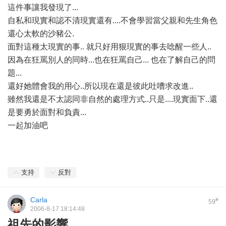
這件事讓我發現了...
自私和現實和認不清現實還有....不會學習當父親和先生角色
還心太軟的沙豬公.
面對這種太現實的事.. 就只好用狠現實的事去唸醒一些人..
因為在狂罵別人的同時...也在狂罵自己... 也在了解自己的問
題...
還好她體會我的用心..所以現在還是彼此吐嘈求改進..
雖然我還是不太認同非自然的處理方式..只是....現實面下..還
是要勇於面對和負責...
一起加油吧
支持
反對
Carla
#
59
2006-8-17 18:14:48
祖先的影響