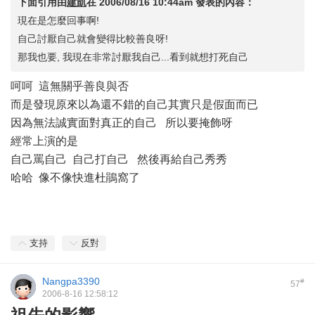
下面引用由
建凱
在
2006/08/16 10:44am
發表的內容：
現在是怎麼回事啊!
自己討厭自己就會變得比較善良呀!
那我也要, 我現在非常討厭我自己...看到就想打死自己
呵呵 這無關乎善良與否
而是發現原來以為還不錯的自己其實只是假面而已
因為無法誠實面對真正的自己 所以要掩飾呀
經常上演的是
自己罵自己 自己打自己 然後再給自己秀秀
哈哈 像不像快進杜鵑窩了
支持
反對
Nangpa3390
#
57
2006-8-16 12:58:12