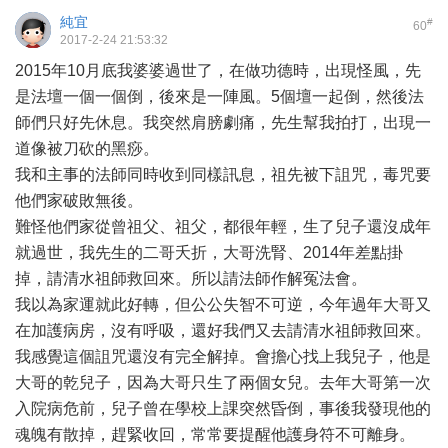
純宜
#
60
2017-2-24 21:53:32
2015年10月底我婆婆過世了，在做功德時，出現怪風，先
是法壇一個一個倒，後來是一陣風。5個壇一起倒，然後法
師們只好先休息。我突然肩膀劇痛，先生幫我拍打，出現一
道像被刀砍的黑痧。
我和主事的法師同時收到同樣訊息，祖先被下詛咒，毒咒要
他們家破敗無後。
難怪他們家從曾祖父、祖父，都很年輕，生了兒子還沒成年
就過世，我先生的二哥夭折，大哥洗腎、2014年差點掛
掉，請清水祖師救回來。所以請法師作解冤法會。
我以為家運就此好轉，但公公失智不可逆，今年過年大哥又
在加護病房，沒有呼吸，還好我們又去請清水祖師救回來。
我感覺這個詛咒還沒有完全解掉。會擔心找上我兒子，他是
大哥的乾兒子，因為大哥只生了兩個女兒。去年大哥第一次
入院病危前，兒子曾在學校上課突然昏倒，事後我發現他的
魂魄有散掉，趕緊收回，常常要提醒他護身符不可離身。