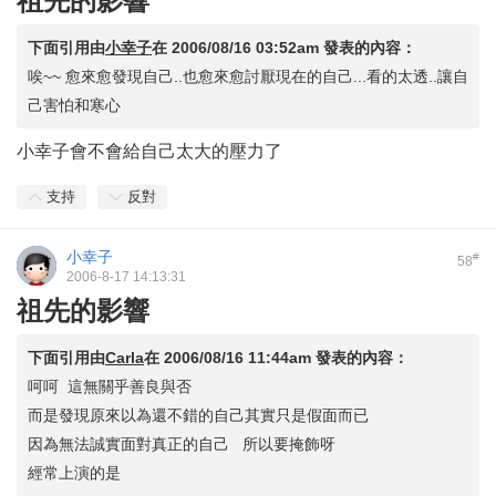
祖先的影響
下面引用由
小幸子
在
2006/08/16 03:52am
發表的內容：
唉~~ 愈來愈發現自己..也愈來愈討厭現在的自己...看的太透..讓自
己害怕和寒心
小幸子會不會給自己太大的壓力了
支持
反對
小幸子
#
58
2006-8-17 14:13:31
祖先的影響
下面引用由
Carla
在
2006/08/16 11:44am
發表的內容：
呵呵 這無關乎善良與否
而是發現原來以為還不錯的自己其實只是假面而已
因為無法誠實面對真正的自己 所以要掩飾呀
經常上演的是