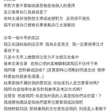
而對方要不要聽或接受都是他個人的選擇
反正後果自己負責就是了
有時太過於強勢想主導或改變對方 反而得不償失
搞不好連自己都會在事後氣自己太過豬頭
分享一個今早的笑話
我正在讀枯燥的語言學 因為全是英文 我一定要很專注才
看得下去
只是今天早上總覺得注意力不太能完全集中
後來念著念著 忽然心理的某種騷動讓我忍不住停下來
我問著 想幹麻或說啥? (其實那時心理剛好閃過念頭 開學
時要如何跟家長溝通...)
結果那個不屬於我的聲音說: 你知道別人是怎麼看你嗎?
我問:你是指學生家長對我教學及考試方式嗎?
沒聲音 然後我問: 你是指外面的人還是指你們這些靈ㄚ?
我感覺他應該是指他們靈界怎麼看我或說我吧
我很輕鬆回說: 那就像我的主任曾告訴我的 到底是人看猴子