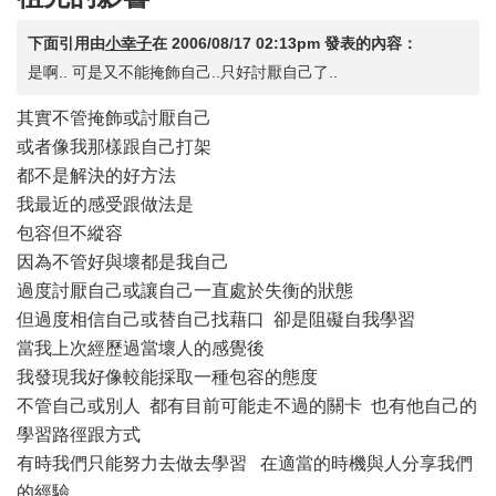
下面引用由
小幸子
在
2006/08/17 02:13pm
發表的內容：
是啊.. 可是又不能掩飾自己..只好討厭自己了..
其實不管掩飾或討厭自己
或者像我那樣跟自己打架
都不是解決的好方法
我最近的感受跟做法是
包容但不縱容
因為不管好與壞都是我自己
過度討厭自己或讓自己一直處於失衡的狀態
但過度相信自己或替自己找藉口 卻是阻礙自我學習
當我上次經歷過當壞人的感覺後
我發現我好像較能採取一種包容的態度
不管自己或別人 都有目前可能走不過的關卡 也有他自己的
學習路徑跟方式
有時我們只能努力去做去學習 在適當的時機與人分享我們
的經驗