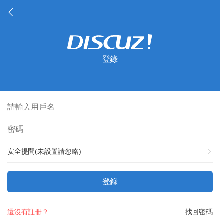
登錄
安全提問(未設置請忽略)
登錄
還沒有註冊？
找回密碼