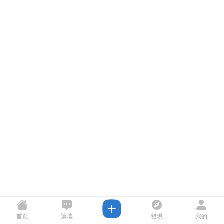
首頁
論壇
發現
我的