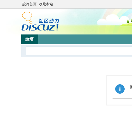
設為首頁
收藏本站
論壇