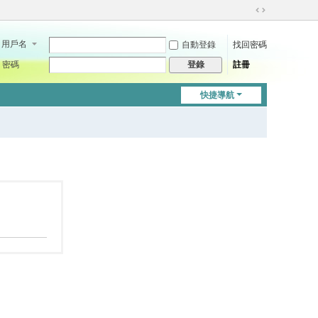
切
換
用戶名
自動登錄
找回密碼
到
寬
密碼
註冊
登錄
版
快捷導航