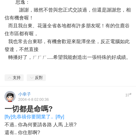
思逸：
謝謝，雖然不曾與您正式交談過，但還是謝謝您，相
信有機會喔！
而且我台東、花蓮全省各地都有許多朋友呢！有的住鹿谷
住市區都有喔，
我也常去台東耶，有機會歡迎來龍潭坐坐，反正電腦如此
發達，不然直接
轉播好了，ㄏㄏㄏ.....希望我能創造出一張特殊的好成績。
支持
反對
小幸子
#
37
2004-4-8 02:00:36
一切都是命嗎?
[fly]先恭禧你要開業了..
[/fly]
不過.. 你為何要請各路 人馬 上班?
還有.. 你住那啊?