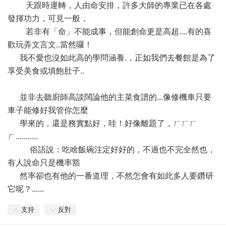
天跟時運轉，人由命安排，許多大師的專業已在各處
發揮功力，可見一般，
若非有「命」不能成事，但能創命更是高超....有的喜
歡玩弄文言文..當然囉！
我不愛也沒如此高的學問涵養.，正如我們去餐館是為了
享受美食或填飽肚子..
並非去聽廚師高談闊論他的主菜食譜的...像修機車只要
車子能修好我管你怎麼
學來的，還是務實點好，哇！好像離題了，ㄏㄏㄏ
ㄏ...........
俗語說：吃啥飯碗注定好好的，不過也不完全然也，
有人說命只是機率豁
然率卻也有他的一番道理，不然怎會有如此多人要鑽研
它呢？......
支持
反對