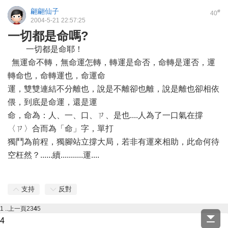
翩翩仙子
#
40
2004-5-21 22:57:25
一切都是命嗎?
一切都是命耶！
無運命不轉，無命運怎轉，轉運是命否，命轉是運否，運
轉命也，命轉運也，命運命
運，雙雙連結不分離也，說是不離卻也離，說是離也卻相依
偎，到底是命運，還是運
命，命為：人、一、口、ㄗ、是也....人為了一口氣在撐
〈ㄗ〉合而為「命」字，單打
獨鬥為前程，獨腳站立撐大局，若非有運來相助，此命何待
空枉然？......續...........運....
支持
反對
1 ..
上一頁
2
3
4
5