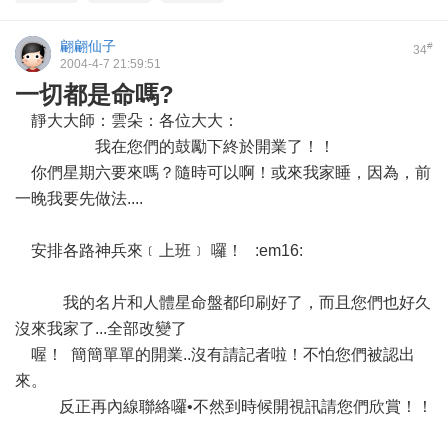
翩翩仙子
#
34
2004-4-7 21:59:51
一切都是命嗎?
靜大大師：雲朵：各位大大：
我在您們的鼓勵下終於開業了！！
你們星期六要來嗎？隨時可以啊！或來我家睡，因為，前
一晚我要先做法....
安排各路神兵來﹝上班﹞ 囉！
:em16:
我的名片和人體星命盤都印刷好了，而且您們也好久
沒來我家了...全部改變了
喔！
簡簡單單的開業..沒有請記者啦！不怕您們被認出
來。
反正再內線聯絡囉•不然到時候開視訊請您們欣賞！！