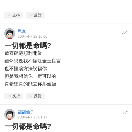
支持
反對
思逸
#
35
2004-4-7 22:16:00
一切都是命嗎?
恭喜翩翩順利開業
雖然思逸我不懂啥金玉良言
也不懂啥方法祝福你
但是我相信你一定可以的
真希望真的能去你那坐坐
支持
反對
翩翩仙子
#
36
2004-4-7 23:01:17
一切都是命嗎?