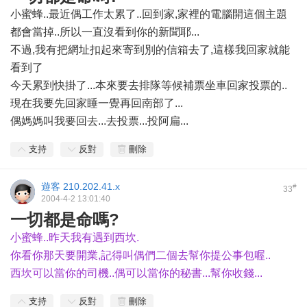
小蜜蜂..最近偶工作太累了..回到家,家裡的電腦開這個主題
都會當掉..所以一直沒看到你的新聞耶...
不過,我有把網址扣起來寄到別的信箱去了,這樣我回家就能
看到了
今天累到快掛了...本來要去排隊等候補票坐車回家投票的..
現在我要先回家睡一覺再回南部了...
偶媽媽叫我要回去...去投票...投阿扁...
支持
反對
刪除
遊客
210.202.41.x
#
33
2004-4-2 13:01:40
一切都是命嗎?
小蜜蜂..昨天我有遇到西坎.
你看你那天要開業,記得叫偶們二個去幫你提公事包喔..
西坎可以當你的司機..偶可以當你的秘書...幫你收錢...
支持
反對
刪除