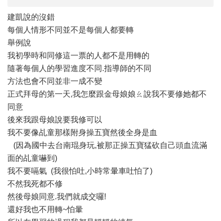
建凱說的沒錯
每個人情形不同並不是每個人都要轉
舉例說
我初學時和同修這一票的人都不是用轉的
隨著每個人的學習進度不同.指導師的不同
方法也會不同並非一成不變
正式拜母的第一天,我怎麼跟金母娘娘ㄠ說我不要修她都不
同意
後來我跟母娘說要我修可以
我不要像乩童那樣附身操五寶然後全身是血
(因為國中去台南琨身玩,被那正操五寶猛砍自己頭血流滿
面的乩童嚇到)
我不要嗝氣 (我很怕吐,小時常暈車吐怕了)
不然我死都不修
然後母娘同意.我們就成交囉!
還好我也不用轉~怕暈