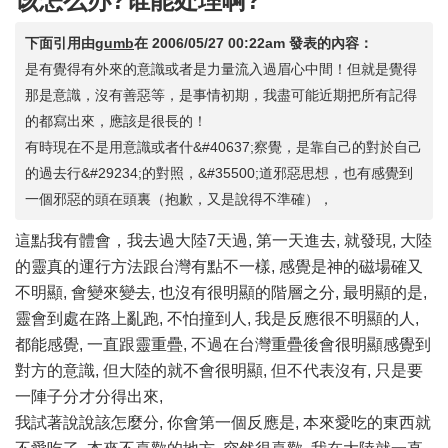
该怎么办?谁能处理啊?
下面引用由
gumb
在
2006/05/27 00:22am
發表的內容：
是有覺得有外來的意識或者是力量流入過眉心中間！但就是覺得
那是意識，沒有善惡等，是事情初期，我盡可能近期把所有記得
的都寫出來，應該是很長的！
有時現在不是用意識或者什&#40637;察覺，是靠自己的對於自己
的過去行&#29234;的對照，&#35500;道邪惡思想，也有感覺到
一個邪惡的頭在頭裏（抱歉，又是說得不準確），
這點我有體會，我去過大陸7天過, 第一天進去, 就發現, 大陸
的靈真的運行方法跟台灣有點不一樣, 感覺是神的磁場確又
不明顯, 會變來變去, 也沒有很明顯的階層之分, 最明顯的是,
靈會到處在路上亂跑, 不怕撞到人, 我是反應很不明顯的人,
都能感覺, 一直跟靈重疊, 不過在台灣重疊後會很明顯感覺到
對方的意識, 但大陸的就不會很明顯, 但不代表沒有, 只是要
一陣子分才分得出來,
我試著說說該怎麼分, 你會第一個反應是, 本來愛吃的東西就