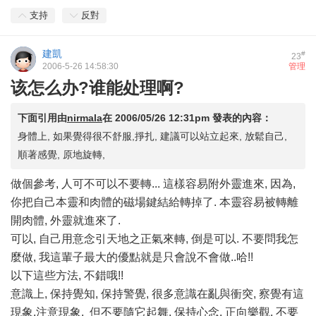
支持
反對
建凱
#
23
2006-5-26 14:58:30
管理
该怎么办?谁能处理啊?
下面引用由
nirmala
在
2006/05/26 12:31pm
發表的內容：
身體上, 如果覺得很不舒服,掙扎, 建議可以站立起來, 放鬆自己,
順著感覺, 原地旋轉,
做個參考, 人可不可以不要轉... 這樣容易附外靈進來, 因為,
你把自己本靈和肉體的磁場鍵結給轉掉了. 本靈容易被轉離
開肉體, 外靈就進來了.
可以, 自己用意念引天地之正氣來轉, 倒是可以. 不要問我怎
麼做, 我這輩子最大的優點就是只會說不會做..哈!!
以下這些方法, 不錯哦!!
意識上, 保持覺知, 保持警覺, 很多意識在亂與衝突, 察覺有這
現象,注意現象, 但不要隨它起舞, 保持心念, 正向樂觀, 不要