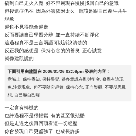
搞到自己走火入魔 好不容易現在慢慢找回自己的意識
但後遺症仍在 因為外靈依附太久 應該是跟自己產生共生
現象
趕也不見得能全趕走
反而要讓自己學習分辨 並一直持續不斷淨化
這過程真不是三言兩語可以訴說清楚的
反正我的感想是 保持心念的的善良 正心誠意
就像建凱說的
下面引用由
建凱
在
2006/05/26 02:58pm
發表的內容：
意識上, 保持覺知, 保持警覺, 很多意識在亂與衝突, 察覺有這現
象,注意現象, 但不要隨它起舞, 保持心念, 正向樂觀, 不要胡思亂
想, 自己嚇自己喔
一定會有轉機的
也許過程不是很輕鬆 有的甚至很殘酷
但是走過之後再回頭看這一切經歷
你會發現自己更堅強了 也成長許多