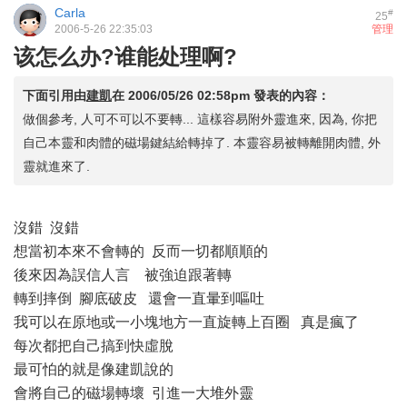
Carla
#
25
2006-5-26 22:35:03
管理
该怎么办?谁能处理啊?
下面引用由
建凱
在
2006/05/26 02:58pm
發表的內容：
做個參考, 人可不可以不要轉... 這樣容易附外靈進來, 因為, 你把
自己本靈和肉體的磁場鍵結給轉掉了. 本靈容易被轉離開肉體, 外
靈就進來了.
沒錯 沒錯
想當初本來不會轉的 反而一切都順順的
後來因為誤信人言 被強迫跟著轉
轉到摔倒 腳底破皮 還會一直暈到嘔吐
我可以在原地或一小塊地方一直旋轉上百圈 真是瘋了
每次都把自己搞到快虛脫
最可怕的就是像建凱說的
會將自己的磁場轉壞 引進一大堆外靈