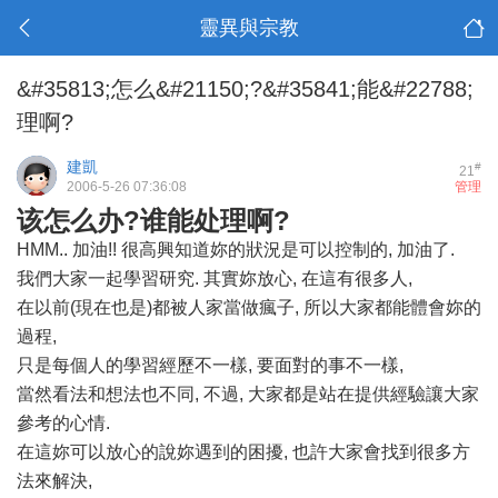
靈異與宗教
&#35813;怎么&#21150;?&#35841;能&#22788;
理啊?
建凱
#
21
2006-5-26 07:36:08
管理
该怎么办?谁能处理啊?
HMM.. 加油!! 很高興知道妳的狀況是可以控制的, 加油了.
我們大家一起學習研究. 其實妳放心, 在這有很多人,
在以前(現在也是)都被人家當做瘋子, 所以大家都能體會妳的
過程,
只是每個人的學習經歷不一樣, 要面對的事不一樣,
當然看法和想法也不同, 不過, 大家都是站在提供經驗讓大家
參考的心情.
在這妳可以放心的說妳遇到的困擾, 也許大家會找到很多方
法來解決,