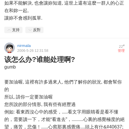
如果不能解決, 也會讓妳知道, 這世上還有這麼一群人的心正
在和妳一起,
讓妳不會感到孤單.
支持
反對
nirmala
#
22
2006-5-26 12:31:58
管理
该怎么办?谁能处理啊?
gumb
要加油喔, 這裡有許多過來人, 他們了解你的狀況, 都會幫你
的
所以, 請你一定要加油喔
您所說的部分情形, 我有些有經歷過
例如: 看東西沒心中的感受，.....看文字用眼睛看是看不懂
的，需要讀一下，才能“看進去”，..........心裏的感覺極度的絕
望，痛苦，悲傷！......心窩那裏感覺痛....頭上有什&#40637;