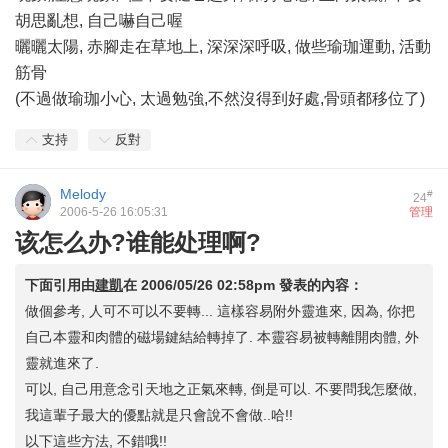
胡思亂想, 自己嚇自己喔
曬曬太陽, 赤腳走在草地上, 深深深呼吸, 做些瑜珈運動, 活動
筋骨
(不過做瑜珈小心, 太過勉強,不然沒得到好處,骨頭都移位了)
支持
反對
Melody
#
24
2006-5-26 16:05:31
管理
该怎么办?谁能处理啊?
下面引用由
建凱
在
2006/05/26 02:58pm
發表的內容：
做個參考, 人可不可以不要轉... 這樣容易附外靈進來, 因為, 你把
自己本靈和肉體的磁場鍵結給轉掉了. 本靈容易被轉離開肉體, 外
靈就進來了.
可以, 自己用意念引天地之正氣來轉, 倒是可以. 不要問我怎麼做,
我這輩子最大的優點就是只會說不會做..哈!!
以下這些方法, 不錯哦!!