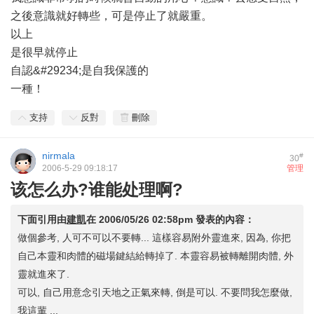
之後意識就好轉些，可是停止了就嚴重。
以上
是很早就停止
自認&#29234;是自我保護的
一種！
支持
反對
刪除
nirmala
#
30
2006-5-29 09:18:17
管理
该怎么办?谁能处理啊?
下面引用由
建凱
在
2006/05/26 02:58pm
發表的內容：
做個參考, 人可不可以不要轉... 這樣容易附外靈進來, 因為, 你把
自己本靈和肉體的磁場鍵結給轉掉了. 本靈容易被轉離開肉體, 外
靈就進來了.
可以, 自己用意念引天地之正氣來轉, 倒是可以. 不要問我怎麼做,
我這輩 ...