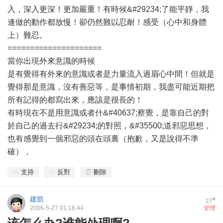
入，深入更深！更加嚴重！有時候&#29234;了能平靜，我
連做的動作都放慢！卻仍然難以忍耐！感受（心中和身體
上）難忍。
=====================
當你出現外來意識的時候
是有覺得有外來的意識或者是力量流入過眉心中間！但就是
覺得那是意識，沒有善惡等，是事情初期，我盡可能近期把
所有記得的都寫出來，應該是很長的！
有時現在不是用意識或者什&#40637;察覺，是靠自己的對
於自己的過去行&#29234;的對照，&#35500;道邪惡思想，
也有感覺到一個邪惡的頭在頭裏（抱歉，又是說得不準
確），
支持
反對
刪除
建凱
#
27
2006-5-27 01:16:44
管理