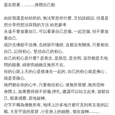
蓋在那裏，..........身體自己動
由於我還是幼幼班的, 無法幫您些什麼, 又怕說錯話, 但還是
想分享些想法與我的方法 給您參考
永遠不要放棄自己, 可以看著自己悲傷, 一起悲傷, 但不要放
棄自己,
或許念佛卻不信佛, 念經卻不懂經, 這都沒有關係, 只要相信
自己, 記得初心, 堅信自己的初心,
自己的初心是什麼? 是善念, 是慈悲, 是光明, 這些都是天地
間的能量, 綿密而細緻且無所不在,
你的心跟上天的心是接連在一起的, 自己的初心就是佛心 ,
就是菩薩心,
祂們都在你的心中, 只要相信初心, 便無所畏懼 ,無所恐怖
身體上, 如果覺得很不舒服,掙扎, 建議可以站立起來, 放鬆自
己, 順著感覺, 原地旋轉,
卍字不獨為佛教所有, 地球上許多地方都可見到有古老的記
載, 大至宇宙的星群 ,小至身上的細胞 , 都在旋轉..........