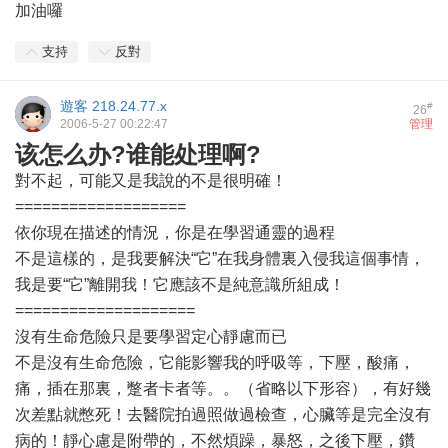
加油囉
支持
反對
遊客
218.24.77.x
#
26
2006-5-27 00:22:47
管理
该怎么办?谁能处理啊?
對不起，可能又是我說的不是很明確！
===================
依你現在描述的情況，你是在學習通靈的過程
不是這樣的，是我要解決“它”在我身體裏入侵我這個事情，
我是要“它”離開我！它應該不是純意識所組成！
====================
沒有生命危險只是要學習定心靜慮而已
不是沒有生命危險，它能影響我的呼吸等，下壓，酸痛，
痛，插在那裏，蹩者卡者等。。（省略以下形容），有好幾
次差點就憋死！去醫院拍過照做過檢查，心臟等是完全沒有
病的！靜心慮是附帶的，不然煩躁，暴怒，之後下壓，鑽