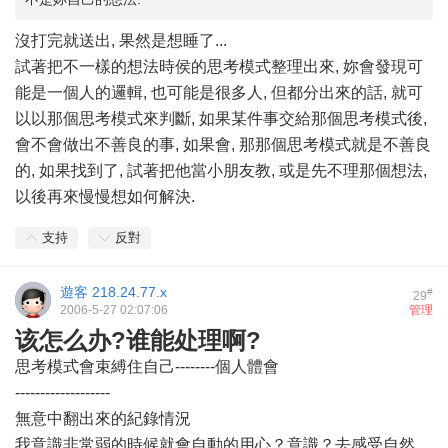
沒打完就送出, 果然是想睡了...
試著把不一樣的想法時侯的思考模式整理出來, 妳會發現可
能是一個人的邏輯, 也可能是很多人, 但都分出來的話, 就可
以以那個思考模式來判斷, 如果某件事交給那個思考模式後,
會不會做出不善良的事, 如果會, 那那個思考模式就是不善良
的, 如果找到了, 試著把他當小朋友教, 或是先不理那個想法,
以後再來慢慢想如何解決.
支持
反對
遊客
218.24.77.x
#
29
2006-5-27 02:07:06
管理
该怎么办?谁能处理啊?
思考模式會束縛住自己--------個人體會
-------------------
無意中翻出來的紀錄情況
我意識非常弱的時候就會自動的用心？意識？去感受自然，