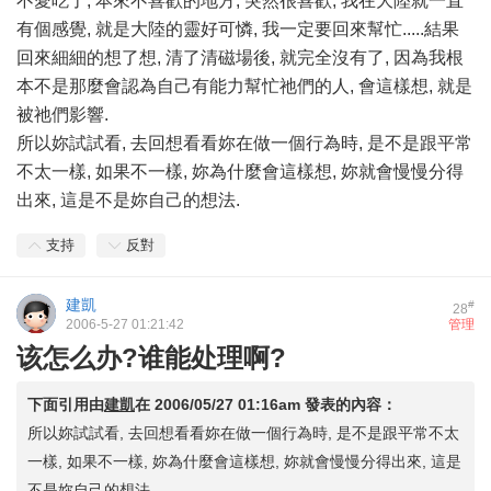
不愛吃了, 本來不喜歡的地方, 突然很喜歡, 我在大陸就一直
有個感覺, 就是大陸的靈好可憐, 我一定要回來幫忙.....結果
回來細細的想了想, 清了清磁場後, 就完全沒有了, 因為我根
本不是那麼會認為自己有能力幫忙祂們的人, 會這樣想, 就是
被祂們影響.
所以妳試試看, 去回想看看妳在做一個行為時, 是不是跟平常
不太一樣, 如果不一樣, 妳為什麼會這樣想, 妳就會慢慢分得
出來, 這是不是妳自己的想法.
支持
反對
建凱
#
28
2006-5-27 01:21:42
管理
该怎么办?谁能处理啊?
下面引用由
建凱
在
2006/05/27 01:16am
發表的內容：
所以妳試試看, 去回想看看妳在做一個行為時, 是不是跟平常不太
一樣, 如果不一樣, 妳為什麼會這樣想, 妳就會慢慢分得出來, 這是
不是妳自己的想法.