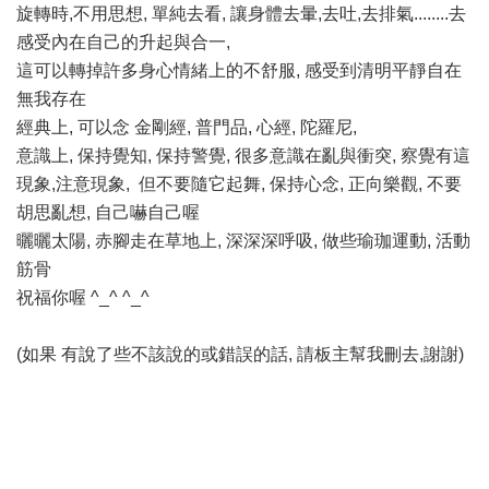
旋轉時,不用思想, 單純去看, 讓身體去暈,去吐,去排氣........去
感受內在自己的升起與合一,
這可以轉掉許多身心情緒上的不舒服, 感受到清明平靜自在
無我存在
經典上, 可以念 金剛經, 普門品, 心經, 陀羅尼,
意識上, 保持覺知, 保持警覺, 很多意識在亂與衝突, 察覺有這
現象,注意現象, 但不要隨它起舞, 保持心念, 正向樂觀, 不要
胡思亂想, 自己嚇自己喔
曬曬太陽, 赤腳走在草地上, 深深深呼吸, 做些瑜珈運動, 活動
筋骨
祝福你喔 ^_^ ^_^
(如果 有說了些不該說的或錯誤的話, 請板主幫我刪去,謝謝)