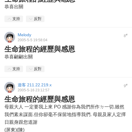
恭喜出關
支持
反對
Melody
#
8
2005-5-5 19:58:04
生命旅程的經歷與感恩
恭喜翩翩出關
支持
反對
遊客
211.22.219.x
#
9
2005-5-16 23:12:57
生命旅程的經歷與感恩
母親大人 一定要我上來 PO 感謝你為我們所作ㄉ一切.雖然
我們素未謀面.但你卻毫不保留地指導我們. 母親及家人定擇
日親身跟您道謝
(屏東)(陳)