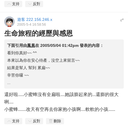
支持
反對
遊客
222.156.246.x
#
4
2005-5-4 16:58:56
生命旅程的經歷與感恩
下面引用由
鳳凰
在
2005/05/04 01:42pm
發表的內容：
看到你真好~~ ^^
本來以為你在安心待產，沒空上來留言~~
結果是幫人 幫到 累扁~~
辛苦你囉 ~~
...
還好啦.....小蜜蜂沒有全扁啦....她該膨起來的...還膨的很大
咧....
小蜜蜂.......改天有空再去你家抱小孩啊....軟軟的小孩......
支持
反對
刪除