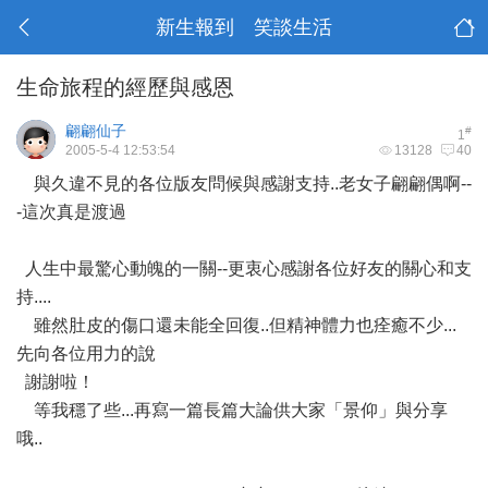
新生報到 笑談生活
生命旅程的經歷與感恩
翩翩仙子
#
1
2005-5-4 12:53:54
13128
40
與久違不見的各位版友問候與感謝支持..老女子翩翩偶啊--
-這次真是渡過
人生中最驚心動魄的一關--更衷心感謝各位好友的關心和支
持....
雖然肚皮的傷口還未能全回復..但精神體力也痊癒不少...
先向各位用力的說
謝謝啦！
等我穩了些...再寫一篇長篇大論供大家「景仰」與分享
哦..