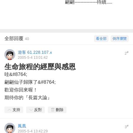
翩翩---------------待續.....
全部回覆
看全部
倒序瀏覽
40
遊客
61.228.107.x
#
2
2005-5-4 13:01:42
生命旅程的經歷與感恩
哇&#8764;
翩翩仙子歸隊了&#8764;
歡迎你回來喔！
期待你的『長篇大論』
支持
反對
刪除
鳳凰
#
3
2005-5-4 13:42:29