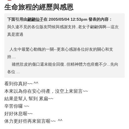
生命旅程的經歷與感恩
下面引用由
翩翩仙子
在
2005/05/04 12:53pm
發表的內容：
與久違不見的各位版友問候與感謝支持..老女子翩翩偶啊---這次
真是渡過
人生中最驚心動魄的一關--更衷心感謝各位好友的關心和支
持....
雖然肚皮的傷口還未能全回復..但精神體力也痊癒不少...先向
各位 ...
看到你真好~~ ^^
本來以為你在安心待產，沒空上來留言~~
結果是幫人 幫到 累扁~~
辛苦你囉 ~~
好好休息喔~~
体力更好些再來留言喔~~ ^^