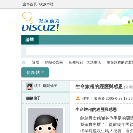
設為首頁
收藏本站
論壇
»
論壇
›
網站公告區
›
新生報到 笑談生活
›
生命旅程的經歷
靜
發新帖
竹
樓主:
翩翩仙子
生命旅程的經歷與感恩
[複製
林
心
翩翩仙子
樓主
|
發表於 2005-6-23 18:26
靈
生命旅程的經歷與感恩
網
翩翩再次感謝各位手足的關懷...
站
我確實累壞了...從前幾年照
懷孕時也沒生啥大感冒...這次