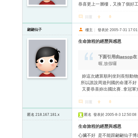
恭喜更上一層樓，又換了個好
回覆
翩翩仙子
樓主
|
發表於 2005-7-31 17:01
生命旅程的經歷與感恩
下面引用由
aesop
喔,放假囉
妳這次總算順利坐到長頸動物身上
所以誰說周遊列國的命運不好？
又要恭喜妳出國比賽..拿冠軍光榮
回覆
匿名
218.167.181.x
匿名
發表於 2005-8-3 12:50:08
生命旅程的經歷與感恩
心臟不好 是不能跟翩翩仙子博