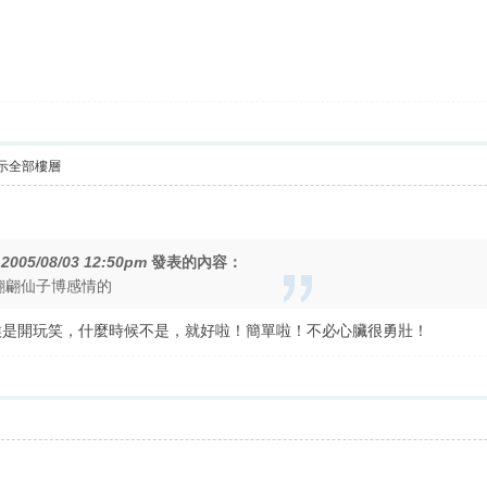
示全部樓層
在
2005/08/03 12:50pm
發表的內容：
翩翩仙子博感情的
候是開玩笑，什麼時候不是，就好啦！簡單啦！不必心臟很勇壯！