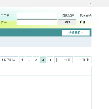
切
換
用戶名
自動登錄
找回密碼
到
寬
密碼
註冊
登錄
版
快捷導航
返回列表
1
2
3
4
/ 4 頁
下一頁