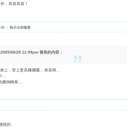
工作，恭喜恭喜！
:36
|
顯示全部樓層
在
2005/06/28 11:54pm
發表的內容：
，登上更高樓層囉....恭喜唷...
..
倒轉來....
感情的