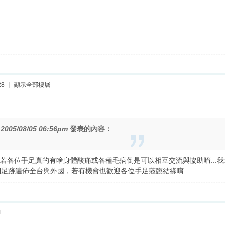
28
|
顯示全部樓層
在
2005/08/05 06:56pm
發表的內容：
.......若各位手足真的有啥身體酸痛或各種毛病倒是可以相互交流與協助唷
足跡遍佈全台與外國，若有機會也歡迎各位手足蒞臨結緣唷...
4