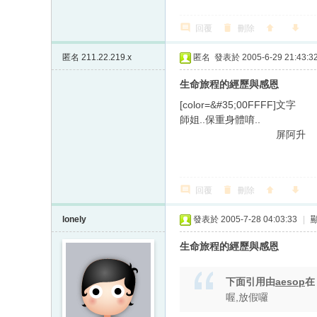
回覆
刪除
匿名
211.22.219.x
匿名
發表於 2005-6-29 21:43:3
生命旅程的經歷與感恩
[color=&#35;00FFFF]文字
師姐..保重身體唷..
屏阿升
回覆
刪除
lonely
發表於 2005-7-28 04:03:33
|
生命旅程的經歷與感恩
下面引用由
aesop
喔,放假囉