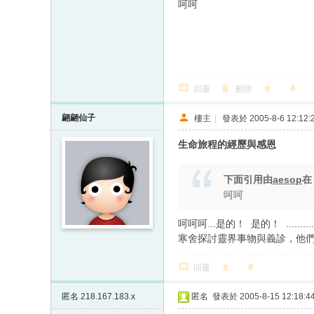
呵呵
回覆
刪除
翩翩仙子
樓主
|
發表於 2005-8-6 12:12:
生命旅程的經歷與感恩
下面引用由
aesop
呵呵
呵呵呵...是的！
是的！
...
寒舍探討靈界事物與義診，他們
回覆
匿名
218.167.183.x
匿名
發表於 2005-8-15 12:18:4