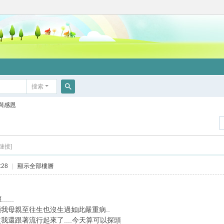
搜索
搜
與感恩
索
鏈接]
:28
|
顯示全部樓層
...
顧我母親至往生也沒生過如此嚴重病..
我還跟著流行起來了....今天算可以探頭