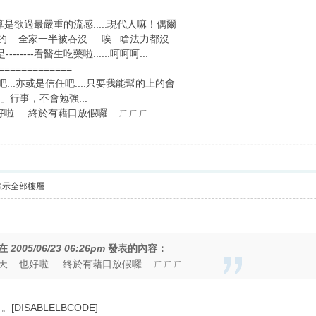
是欲過最嚴重的流感.....現代人嘛！偶爾
..全家一半被吞沒.....唉...啥法力都沒
-----看醫生吃藥啦......呵呵呵...
=============
...亦或是信任吧....只要我能幫的上的會
」行事，不會勉強...
...終於有藉口放假囉....ㄏㄏㄏ.....
顯示全部樓層
在
2005/06/23 06:26pm
發表的內容：
.也好啦.....終於有藉口放假囉....ㄏㄏㄏ.....
ISABLELBCODE]