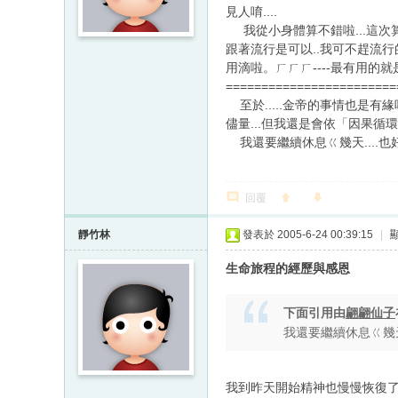
見人唷....
我從小身體算不錯啦...這次算
跟著流行是可以..我可不趕流行的..
用滴啦。ㄏㄏㄏ----最有用的就是---
========================
至於.....金帝的事情也是有緣吧
儘量...但我還是會依「因果循環
我還要繼續休息ㄍ幾天....也好啦..
回覆
靜竹林
發表於 2005-6-24 00:39:15
|
生命旅程的經歷與感恩
下面引用由
翩翩仙子
我還要繼續休息ㄍ幾天...
我到昨天開始精神也慢慢恢復了。[D