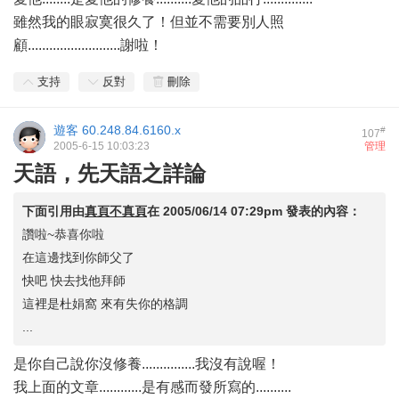
雖然我的眼寂寞很久了！但並不需要別人照
顧..........................謝啦！
支持
反對
刪除
遊客
60.248.84.6160.x
#
107
2005-6-15 10:03:23
管理
天語，先天語之詳論
下面引用由
真頁不真頁
在
2005/06/14 07:29pm
發表的內容：
讚啦~恭喜你啦
在這邊找到你師父了
快吧 快去找他拜師
這裡是杜娟窩 來有失你的格調
...
是你自己說你沒修養...............我沒有說喔！
我上面的文章............是有感而發所寫的..........