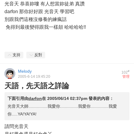
光音天 恭喜妳嘍 有人想當妳徒弟 真讚
darfon 那你好好跟 光音天 學習吧
別跟我們這種沒修養的練瘋話
免得到最後變得跟我一樣顛 哈哈哈哈!!
支持
反對
Melody
#
102
2005-6-14 19:45:20
管理
天語，先天語之詳論
下面引用由
darfon
在
2005/06/14 02:37pm
發表的內容：
光音天大師................我愛你...............我愛你...............我愛
你.....YA!YA!YA!
請問光音天