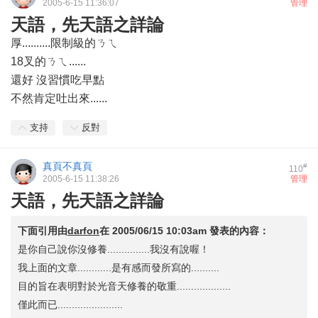
2005-6-15 11:36:07
管理
天語，先天語之詳論
厚..........限制級的ㄋㄟ
18叉的ㄋㄟ......
還好 沒習慣吃早點
不然肯定吐出來......
支持
反對
真頁不真頁
#
110
2005-6-15 11:38:26
管理
天語，先天語之詳論
下面引用由
darfon
在
2005/06/15 10:03am
發表的內容：
是你自己說你沒修養...............我沒有說喔！
我上面的文章............是有感而發所寫的..........
目的旨在表明對於光音天修養的敬重...................
僅此而已.......................