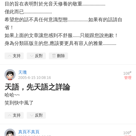
目的旨在表明對於光音天修養的敬重...................
僅此而已.......................
希望您的話不具任何意識型態.................如果有的話請自
省！
如果上面的文章讓您感到不舒服......只能跟您說抱歉！
身為分類區版主的您,應該要更具有容人的雅量...........
支持
反對
刪除
天璣
#
108
2005-6-15 10:08:16
管理
天語，先天語之詳論
哈哈~~
笑到快中風了
支持
反對
真頁不真頁
#
109