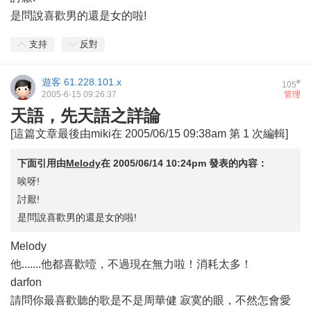
是問說喜歡男的還是女的啦!
支持
反對
遊客
61.228.101.x
#
105
2005-6-15 09:26:37
管理
天語，先天語之詳論
[這篇文章最後由miki在 2005/06/15 09:38am 第 1 次編輯]
下面引用由
Melody
在
2005/06/14 10:24pm
發表的內容：
唉呀!
討厭!
是問說喜歡男的還是女的啦!
Melody
他.......他都喜歡噎，不過現在無力啦！消耗太多！
darfon
請問你最喜歡聽的歌是不是周華健 寂寞的眼，不然怎會愛