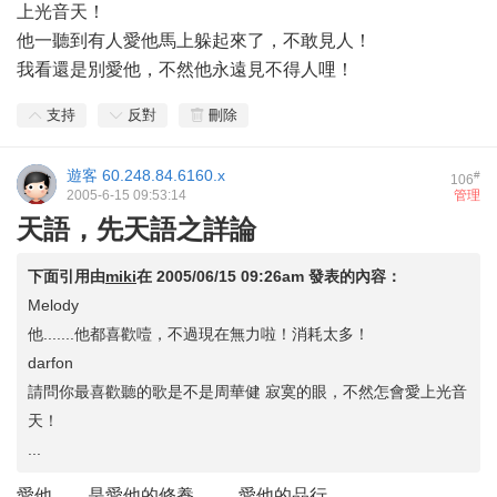
上光音天！
他一聽到有人愛他馬上躲起來了，不敢見人！
我看還是別愛他，不然他永遠見不得人哩！
支持
反對
刪除
遊客
60.248.84.6160.x
#
106
2005-6-15 09:53:14
管理
天語，先天語之詳論
下面引用由
miki
在
2005/06/15 09:26am
發表的內容：
Melody
他.......他都喜歡噎，不過現在無力啦！消耗太多！
darfon
請問你最喜歡聽的歌是不是周華健 寂寞的眼，不然怎會愛上光音
天！
...
愛他........是愛他的修養..........愛他的品行..............