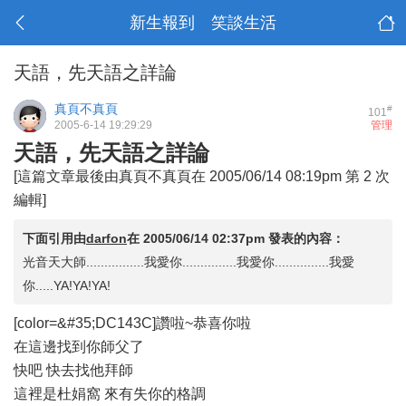
新生報到 笑談生活
天語，先天語之詳論
真頁不真頁
#
101
2005-6-14 19:29:29
管理
天語，先天語之詳論
[這篇文章最後由真頁不真頁在 2005/06/14 08:19pm 第 2 次
編輯]
下面引用由
darfon
在
2005/06/14 02:37pm
發表的內容：
光音天大師................我愛你...............我愛你...............我愛
你.....YA!YA!YA!
[color=&#35;DC143C]讚啦~恭喜你啦
在這邊找到你師父了
快吧 快去找他拜師
這裡是杜娟窩 來有失你的格調