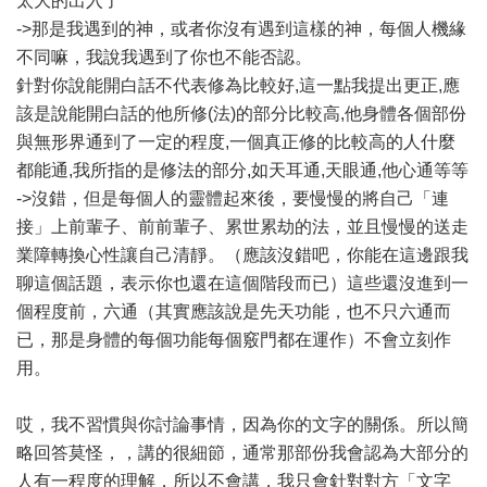
太大的出入了
->那是我遇到的神，或者你沒有遇到這樣的神，每個人機緣
不同嘛，我說我遇到了你也不能否認。
針對你說能開白話不代表修為比較好,這一點我提出更正,應
該是說能開白話的他所修(法)的部分比較高,他身體各個部份
與無形界通到了一定的程度,一個真正修的比較高的人什麼
都能通,我所指的是修法的部分,如天耳通,天眼通,他心通等等
->沒錯，但是每個人的靈體起來後，要慢慢的將自己「連
接」上前輩子、前前輩子、累世累劫的法，並且慢慢的送走
業障轉換心性讓自己清靜。（應該沒錯吧，你能在這邊跟我
聊這個話題，表示你也還在這個階段而已）這些還沒進到一
個程度前，六通（其實應該說是先天功能，也不只六通而
已，那是身體的每個功能每個竅門都在運作）不會立刻作
用。
哎，我不習慣與你討論事情，因為你的文字的關係。所以簡
略回答莫怪，，講的很細節，通常那部份我會認為大部分的
人有一程度的理解，所以不會講，我只會針對對方「文字