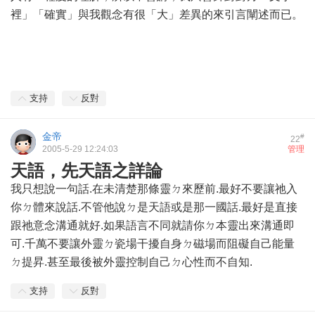
裡」「確實」與我觀念有很「大」差異的來引言闡述而已。
支持
反對
金帝
#
22
2005-5-29 12:24:03
管理
天語，先天語之詳論
我只想說一句話.在未清楚那條靈ㄉ來歷前.最好不要讓祂入
你ㄉ體來說話.不管他說ㄉ是天語或是那一國話.最好是直接
跟祂意念溝通就好.如果語言不同就請你ㄉ本靈出來溝通即
可.千萬不要讓外靈ㄉ瓷場干擾自身ㄉ磁場而阻礙自己能量
ㄉ提昇.甚至最後被外靈控制自己ㄉ心性而不自知.
支持
反對