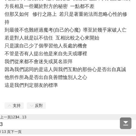
方長相及一些屬於對方的秘密 一點都不差
但那又如何 修行之路上 若只是著重術法而忽略心性的修
持
到最後不也難經過魔考(自己的心魔) 導至於幾乎家破人亡
若是對人就是以不信任 互相比較之心來開始
只是讓自己少了個學習他人長處的機會
不管是否有人提出他是來自先天或哪裡
我們從來都不會迷失或莫名崇拜
因為我們認同的是這人與我們互動的那份心是否出自真誠
他所作所為是否出自良善體恤別人之心
這是我們判定朋友的標準
支持
反對
上一頁
1
2
3
4
.. 13
/ 13 頁
下一頁