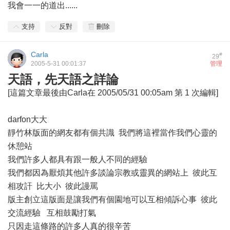
我會一一的道出......
支持
反對
刪除
Carla
#
29
2005-5-31 00:01:37
管理
天語，先天語之詳論
[這篇文章最後由Carla在 2005/05/31 00:05am 第 1 次編輯]
darfon大大
靜竹林版面的網友都有個共識 我們將這裡當作我們心靈的
休憩站
我們許多人都具有跟一般人不同的經驗
我們都因為厭煩其他許多談論宗教或靈異的網站上 彼此互
相攻訐 比大小 彼此謾罵
版主創立這版面是讓我們有個園地可以互相傾訴心事 彼此
交流經驗 互相鼓勵打氣
只因走這條路的許多人真的很辛苦