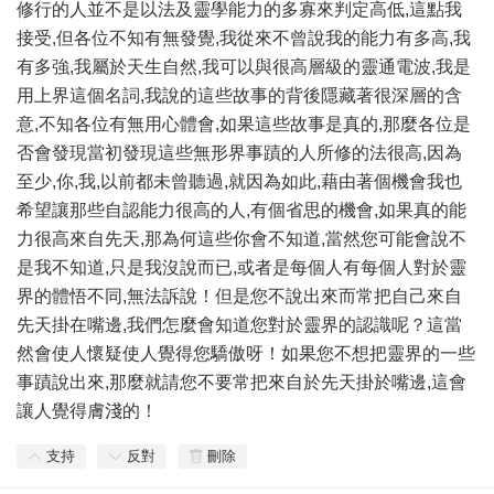
修行的人並不是以法及靈學能力的多寡來判定高低,這點我
接受,但各位不知有無發覺,我從來不曾說我的能力有多高,我
有多強,我屬於天生自然,我可以與很高層級的靈通電波,我是
用上界這個名詞,我說的這些故事的背後隱藏著很深層的含
意,不知各位有無用心體會,如果這些故事是真的,那麼各位是
否會發現當初發現這些無形界事蹟的人所修的法很高,因為
至少,你,我,以前都未曾聽過,就因為如此,藉由著個機會我也
希望讓那些自認能力很高的人,有個省思的機會,如果真的能
力很高來自先天,那為何這些你會不知道,當然您可能會說不
是我不知道,只是我沒說而已,或者是每個人有每個人對於靈
界的體悟不同,無法訴說！但是您不說出來而常把自己來自
先天掛在嘴邊,我們怎麼會知道您對於靈界的認識呢？這當
然會使人懷疑使人覺得您驕傲呀！如果您不想把靈界的一些
事蹟說出來,那麼就請您不要常把來自於先天掛於嘴邊,這會
讓人覺得膚淺的！
支持
反對
刪除