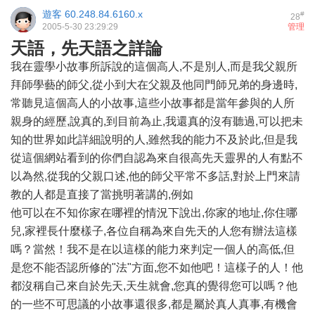
遊客
60.248.84.6160.x
#
28
2005-5-30 23:29:29
管理
天語，先天語之詳論
我在靈學小故事所訴說的這個高人,不是別人,而是我父親所
拜師學藝的師父,從小到大在父親及他同門師兄弟的身邊時,
常聽見這個高人的小故事,這些小故事都是當年參與的人所
親身的經歷,說真的,到目前為止,我還真的沒有聽過,可以把未
知的世界如此詳細說明的人,雖然我的能力不及於此,但是我
從這個網站看到的你們自認為來自很高先天靈界的人有點不
以為然,從我的父親口述,他的師父平常不多話,對於上門來請
教的人都是直接了當挑明著講的,例如
他可以在不知你家在哪裡的情況下說出,你家的地址,你住哪
兒,家裡長什麼樣子,各位自稱為來自先天的人您有辦法這樣
嗎？當然！我不是在以這樣的能力來判定一個人的高低,但
是您不能否認所修的"法"方面,您不如他吧！這樣子的人！他
都沒稱自己來自於先天,天生就會,您真的覺得您可以嗎？他
的一些不可思議的小故事還很多,都是屬於真人真事,有機會