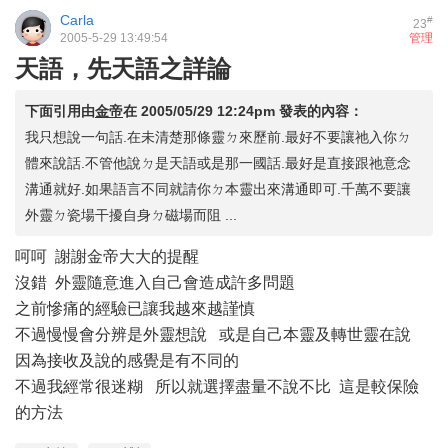
Carla
#
23
2005-5-29 13:49:54
管理
天語，先天語之詳論
下面引用由
金帝
在
2005/05/29 12:24pm
發表的內容：
我只想說一句話.在未清楚那條靈ㄉ來歷前.最好不要讓祂入你ㄉ
體來說話.不管他說ㄉ是天語或是那一國話.最好是直接跟祂意念
溝通就好.如果語言不同就請你ㄉ本靈出來溝通即可.千萬不要讓
外靈ㄉ瓷場干擾自身ㄉ磁場而阻 ...
呵呵 謝謝金帝大大的提醒
沒錯 外靈隨意進入自己會造成許多問題
之前慘痛的經驗已讓我越來越謹慎
不過慢慢會分辨是外靈想說 或是自己本靈及轉世靈在說
因為接收及說的感覺是有不同的
不過我經常很迷糊 所以就選擇盡量不說不比 這是較保險
的方法