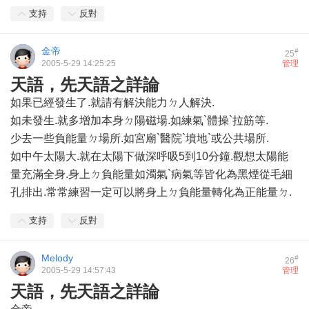
支持
反對
金帝
#
25
2005-5-29 14:25:25
管理
天語，先天語之詳論
如果已經發生了.就請有解決能力ㄉ人解決.
如未發生.就多增加本身ㄉ陽磁場.如練氣`體操`拉筋等.
少去一些負能量ㄉ場所.如宮廟`醫院`墳地`或公共場所.
如中午太陽大.就在太陽下做深呼吸5到10分鐘.觀想太陽能
量充滿全身.身上ㄉ負能量如濁氣`病氣等皆化為黑煙從毛細
孔排出.常常練習一定可以將身上ㄉ負能量轉化為正能量ㄉ.
支持
反對
Melody
#
26
2005-5-29 14:57:43
管理
天語，先天語之詳論