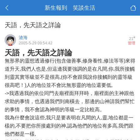
新生報到 笑談生活
天語，先天語之詳論
滄海
#
21
2005-5-29 09:54:42
管理
天語，先天語之詳論
無形界的靈想透過修行(包含做善事,修身養性,修法等等)來得
道升天,我們人也是,但這邊我要強調的是在凡間,你,我所接觸
到靈其實等級並不是很高,(你不會跟我說你接觸到的靈等級
很高吧！)人的地位並不會比無形靈的地位還要低,
->我遇過我的依位同門去廟裡面拜拜時，廟裡面的主神跟他
求助的事情，也遇過我們到南橫去，那邊的山神請我們幫忙
的事情，我不會認為神明的等級一定比較高。
我為什麼會說這些,我只是要表明在凡間的人,靈,地位都是一
樣的,不要把你所接處到的神,認為他們的地位有多高,我們跟
他們都是一樣,