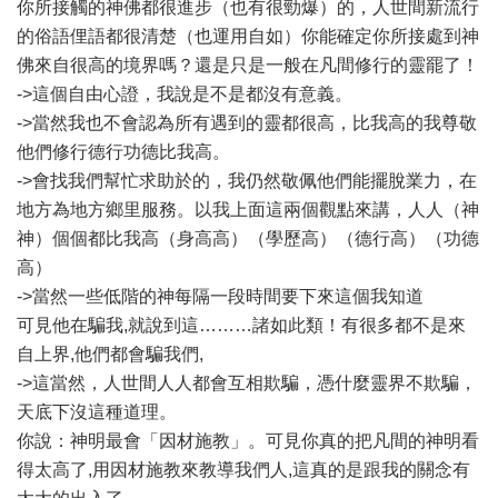
你所接觸的神佛都很進步（也有很勁爆）的，人世間新流行
的俗語俚語都很清楚（也運用自如）你能確定你所接處到神
佛來自很高的境界嗎？還是只是一般在凡間修行的靈罷了！
->這個自由心證，我說是不是都沒有意義。
->當然我也不會認為所有遇到的靈都很高，比我高的我尊敬
他們修行德行功德比我高。
->會找我們幫忙求助於的，我仍然敬佩他們能擺脫業力，在
地方為地方鄉里服務。以我上面這兩個觀點來講，人人（神
神）個個都比我高（身高高）（學歷高）（德行高）（功德
高）
->當然一些低階的神每隔一段時間要下來這個我知道
可見他在騙我,就說到這………諸如此類！有很多都不是來
自上界,他們都會騙我們,
->這當然，人世間人人都會互相欺騙，憑什麼靈界不欺騙，
天底下沒這種道理。
你說：神明最會「因材施教」。可見你真的把凡間的神明看
得太高了,用因材施教來教導我們人,這真的是跟我的關念有