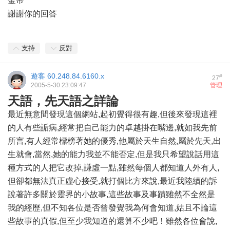
金帝
謝謝你的回答
支持
反對
遊客
60.248.84.6160.x
#
27
2005-5-30 23:09:47
管理
天語，先天語之詳論
最近無意間發現這個網站,起初覺得很有趣,但後來發現這裡
的人有些詬病,經常把自己能力的卓越掛在嘴邊,就如我先前
所言,有人經常標榜著她的優秀,他屬於天生自然,屬於先天,出
生就會,當然,她的能力我並不能否定,但是我只希望說話用這
種方式的人把它改掉,謙虛一點,雖然每個人都知道人外有人,
但卻都無法真正虛心接受,就打個比方來說,最近我陸續的訴
說著許多關於靈界的小故事,這些故事及事蹟雖然不全然是
我的經歷,但不知各位是否曾發覺我為何會知道,姑且不論這
些故事的真假,但至少我知道的還算不少吧！雖然各位會說,