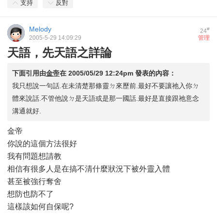
支持
反對
Melody
#
24
2005-5-29 14:09:29
管理
天語，先天語之詳論
下面引用由
金帝
在
2005/05/29 12:24pm
發表的內容：
我只想說一句話.在未清楚那條靈ㄉ來歷前.最好不要讓祂入你ㄉ
體來說話.不管他說ㄉ是天語或是那一國話.最好是直接跟祂意念
溝通就好.
金帝
你說的這個方法很好
我有問題想請教
相信有很多人是在搞不清什麼狀況下被外靈入體
甚至被強行奪舍
想防也防不了
這樣該如何自保呢?