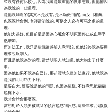
並沒有任何比較心, 因為我還是敬重他的做事態度, 但他卻因
為我說的一些道理,
是他沒聽過的(其實不是沒有, 是不願做到的), 而反目相向,
也深深體會到, 老師當初說的, 可憐之人必有可惡之處的道
理.
他能力很好, 但目前還是因為心臟會不明原因停止或血壓乎
然增加,
而無法工作, 我只是建議從善解人意開始, 但他始終認為要用
理來說服別人,
而且是他認為對的理. 當然明眼人就知道, 他大約出了什麼
事,
因為他如果不認為自己錯, 那超渡就永遠無法進行, 他就認為
是我們明明功力不好,
還要自大, 硬要說是他的問題, 也因為這樣, 不好意思把翩翩
也拖下水.
我才會體會那麼深.
當初對於人類要被滅除的預言也感到反感, 這些年來, 我慢慢