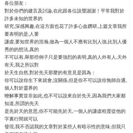
各位朋友：
對於你們的建言及討論,在此跟各位說聲謝謝！平常我對於
許多未知的世界的
研究,深感興趣,在這方面也花了許多心血鑽研,上篇文章我所
要表明的是,人要
謙虛,要知世界的浩瀚,做為一個人不應有比別人強,比別人優
秀的的想法,真的
不可以有,舉那些例子只是要強烈的表明,真的人外有人,天外
有天,我之所以對
於天生自然,對於先天那麼的有意見是因為：
你可以說你生下來就會,沒關係,但是你不可以說你無師自通,
個人對於靈界的
暸解事實並非如此,也不可以說來自於先天,因為我們大家都
知道,所謂的先天
是先於天的意思,你不可能先於天,一個人的謙虛程度從他的
字裏行間就可以
發現,我不否認我的文章對於某些人有暗示性的意味,但我只