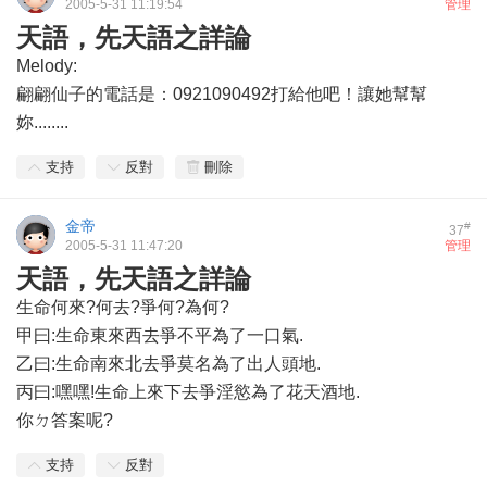
2005-5-31 11:19:54
管理
天語，先天語之詳論
Melody:
翩翩仙子的電話是：0921090492打給他吧！讓她幫幫
妳........
支持
反對
刪除
金帝
#
37
2005-5-31 11:47:20
管理
天語，先天語之詳論
生命何來?何去?爭何?為何?
甲曰:生命東來西去爭不平為了一口氣.
乙曰:生命南來北去爭莫名為了出人頭地.
丙曰:嘿嘿!生命上來下去爭淫慾為了花天酒地.
你ㄉ答案呢?
支持
反對