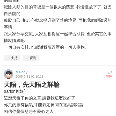
的體會到,
滅除人類的目的背後是一個很大的慈悲, 我慢慢放下了, 就盡
自所能的.
鼓勵自己, 把起心動念提升到至善的境界, 而把我們經驗過的
事情
跟大家分享交流, 大家互相提醒一起學習成長. 至於其它的事
情就隨緣吧!
一切自有安排. 也感謝我所經歷的一切人事物.
支持
反對
Melody
#
32
2005-5-31 02:10:13
管理
天語，先天語之詳論
darfon你好丫
這幾天看了你的文章,請容我這麼說好了
你真的很有福氣,才能氣定神閒在這高談闊論
相信你是位慈悲有愛心之人