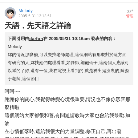
Melody
#
38
2005-5-31 13:13:51
管理
天語，先天語之詳論
下面引用由
darfon
在
2005/05/31 10:16am
發表的內容：
Melody:
妳的情況那麼糟,可以去找老師處理,這個網站有那麼對於這方面
有研究的人,妳找她們處理看看,如靜師,翩翩仙子,這兩個人應該可
以幫的了妳,還有一位,我在電視上看到的,就是神出鬼沒裏的,陳姿
于老師,這個節目 ...
呵呵~~
謝謝你的關心,我覺得轉變心境很重要,情況也不像你形容那
麼糟啦!
這個網站大家都很和善,有問題請教時大家也會給我鼓勵.加
油
在心情低落時,這給我很大的力量調整.修正自己,再出發