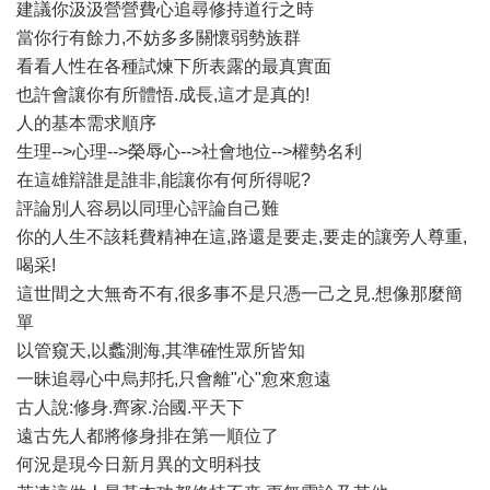
建議你汲汲營營費心追尋修持道行之時
當你行有餘力,不妨多多關懷弱勢族群
看看人性在各種試煉下所表露的最真實面
也許會讓你有所體悟.成長,這才是真的!
人的基本需求順序
生理-->心理-->榮辱心-->社會地位-->權勢名利
在這雄辯誰是誰非,能讓你有何所得呢?
評論別人容易以同理心評論自己難
你的人生不該耗費精神在這,路還是要走,要走的讓旁人尊重,
喝采!
這世間之大無奇不有,很多事不是只憑一己之見.想像那麼簡
單
以管窺天,以蠡測海,其準確性眾所皆知
一昧追尋心中烏邦托,只會離"心"愈來愈遠
古人說:修身.齊家.治國.平天下
遠古先人都將修身排在第一順位了
何況是現今日新月異的文明科技