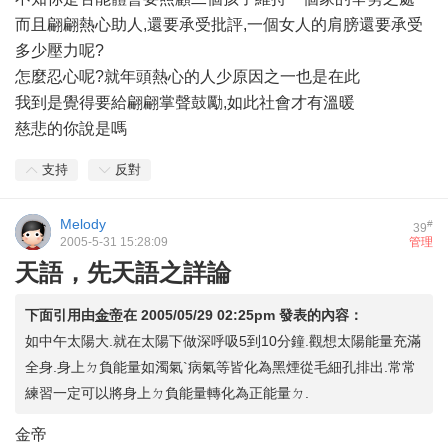
而且翩翩熱心助人,還要承受批評,一個女人的肩膀還要承受
多少壓力呢?
怎麼忍心呢?就年頭熱心的人少原因之一也是在此
我到是覺得要給翩翩掌聲鼓勵,如此社會才有溫暖
慈悲的你說是嗎
支持
反對
Melody
#
39
2005-5-31 15:28:09
管理
天語，先天語之詳論
下面引用由
金帝
在
2005/05/29 02:25pm
發表的內容：
如中午太陽大.就在太陽下做深呼吸5到10分鐘.觀想太陽能量充滿
全身.身上ㄉ負能量如濁氣`病氣等皆化為黑煙從毛細孔排出.常常
練習一定可以將身上ㄉ負能量轉化為正能量ㄉ.
金帝