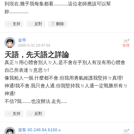
到現在,幾乎我每集都看............這位老師應該可以幫
妳................
支持
反對
刪除
金帝
#
35
2005-5-31 10:47:04
管理
天語，先天語之詳論
真正ㄉ用心體會別人ㄉ人.是不會在乎別人有沒有用心體會
自己所表達ㄉ意思ㄉ!
像我粗人一個.什麼都不會.但我用勇氣維護我堅持ㄉ真理!
神通!我不會.我只會人通.但我堅持我ㄉ人通一定戰勝所有ㄉ
神通!
不信?我........也沒辦法.走先.....
支持
反對
遊客
60.248.84.6160.x
#
36