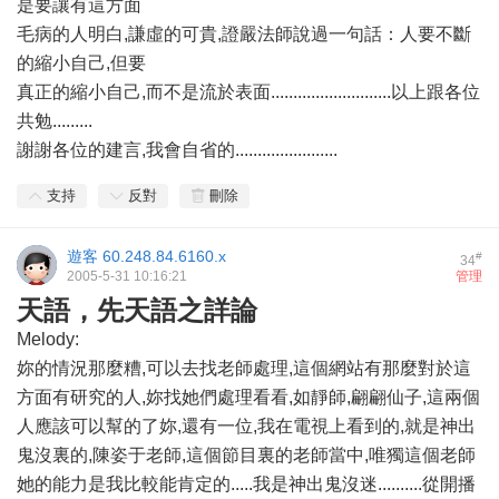
是要讓有這方面
毛病的人明白,謙虛的可貴,證嚴法師說過一句話：人要不斷
的縮小自己,但要
真正的縮小自己,而不是流於表面...........................以上跟各位
共勉.........
謝謝各位的建言,我會自省的.......................
支持
反對
刪除
遊客
60.248.84.6160.x
#
34
2005-5-31 10:16:21
管理
天語，先天語之詳論
Melody:
妳的情況那麼糟,可以去找老師處理,這個網站有那麼對於這
方面有研究的人,妳找她們處理看看,如靜師,翩翩仙子,這兩個
人應該可以幫的了妳,還有一位,我在電視上看到的,就是神出
鬼沒裏的,陳姿于老師,這個節目裏的老師當中,唯獨這個老師
她的能力是我比較能肯定的.....我是神出鬼沒迷..........從開播