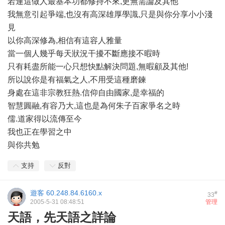
若連這做人最基本功都修持不來,更無需論及其他
我無意引起爭端,也沒有高深雄厚學識,只是與你分享小小淺
見
以你高深修為,相信有這容人雅量
當一個人幾乎每天狀況干擾不斷應接不暇時
只有耗盡所能一心只想快點解決問題,無暇顧及其他!
所以說你是有福氣之人,不用受這種磨鍊
身處在這非宗教狂熱.信仰自由國家,是幸福的
智慧圓融,有容乃大,這也是為何朱子百家爭名之時
儒.道家得以流傳至今
我也正在學習之中
與你共勉
支持
反對
遊客
60.248.84.6160.x
#
33
2005-5-31 08:48:51
管理
天語，先天語之詳論