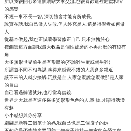
所以我很開心來這個網站大家交流,也很喜歡這裡輕鬆和諧
的感覺
不經一事不長一智, 深切體會才能有所成長,
說實在話,我自己做人失敗,但人終究是人,還是得學者如何做
人,
從基本做起,我也正試著學習修正自己,只求無愧於心
接觸靈這方面讓我最大收益是個性被磨的不再那麼的有稜有
角
大多無形世界前生是有形體的(不論雞生蛋或蛋生雞)
所謂道不同不相為謀,聊得來感覺不錯的人我會多親近
談不來的人就少接觸,沉默是金,人家怎麼說怎麼做那是人家
的自由
自己看過聽過就好,也可當為借鏡.
世界之大就是有這多采多姿形形色色的人.事.物,才顯得活潑
有趣
小小感想與你分享
翩翩是新科二個孩子的媽,我自己也是二個孩子的媽
不知你是否能體會要照顧二個孩子維持一個家的辛勞之處