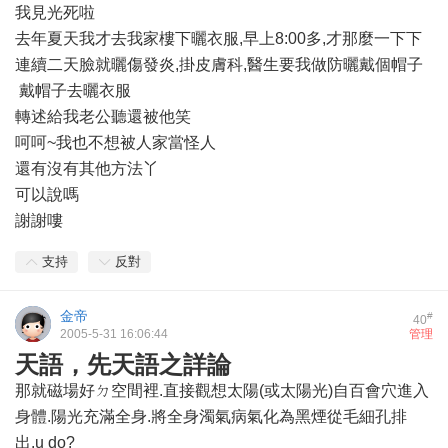
我見光死啦
去年夏天我才去我家樓下曬衣服,早上8:00多,才那麼一下下
連續二天臉就曬傷發炎,掛皮膚科,醫生要我做防曬戴個帽子
戴帽子去曬衣服
轉述給我老公聽還被他笑
呵呵~我也不想被人家當怪人
還有沒有其他方法丫
可以說嗎
謝謝嘍
支持
反對
金帝
#
40
2005-5-31 16:06:44
管理
天語，先天語之詳論
那就磁場好ㄉ空間裡.直接觀想太陽(或太陽光)自百會穴進入
身體.陽光充滿全身.將全身濁氣病氣化為黑煙從毛細孔排
出.u do?