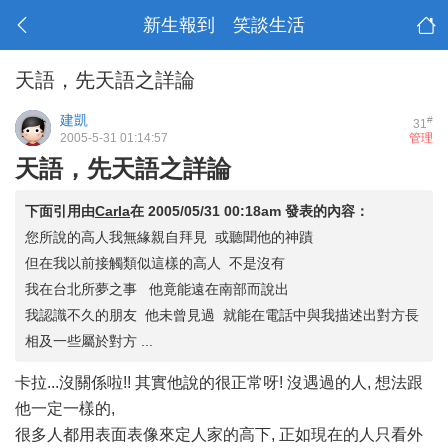
新生報到 笑談生活
天語，先天語之詳論
建凱
#
31
2005-5-31 01:14:57
管理
天語，先天語之詳論
下面引用由
Carla
在
2005/05/31 00:18am
發表的內容：
您所說的高人我無緣親自拜見 或聽聞他的神蹟
但在我以前接觸類似這樣的高人 不是沒有
我在台北所夢之事 他竟能遠在南部而說出
我認識不久的朋友 他未曾見過 就能在電話中與我描述出對方長
相及一些屬於對方 ...
卡拉...沒關係啦!! 其實他說的很正常呀! 沒遇過的人, 想法跟
他一定一樣的,
很多人都用表面表像來定人家的高下, 正如現在的人只看外