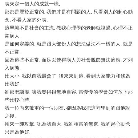
表來定一個人的成就一樣,
那都是屬於正常的, 我們才是有問題的人, 只看別人的起心動
念, 不看人家的外表.
這早就不是社會的主流, 教我心理學的老師就說過, 心理不正
常病人,
是如何定義的, 就是跟大部份人的想法做法不一樣的人, 就是
不正常,
因為這些不正常, 而足以使得病人與社會脫節無法適應, 才列
入病態.
比大小, 我以前我最會了, 後來來到這, 看到大家能力和修為
比我好,
卻那麼謙虛, 讓我覺得很無地自容, 當慢慢的學會如何放下那
些比較心時,
我一位向來敬重的一位朋友, 卻因為我把這裡學到的跟他說
之後,
換來一陣攻擊, 認為我自大, 我卻相當的無奈, 我的起心動念
只是為他好,