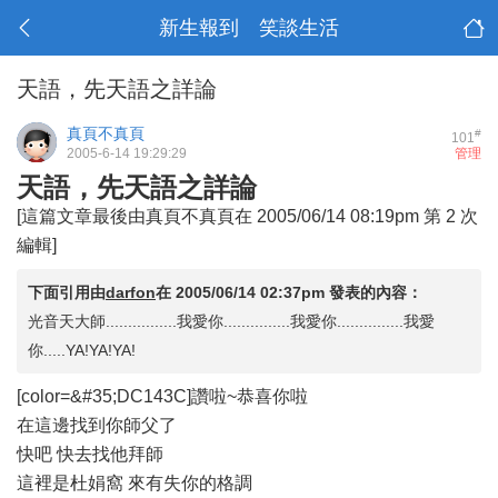
新生報到 笑談生活
天語，先天語之詳論
真頁不真頁
#
101
2005-6-14 19:29:29
管理
天語，先天語之詳論
[這篇文章最後由真頁不真頁在 2005/06/14 08:19pm 第 2 次
編輯]
下面引用由
darfon
在
2005/06/14 02:37pm
發表的內容：
光音天大師................我愛你...............我愛你...............我愛
你.....YA!YA!YA!
[color=&#35;DC143C]讚啦~恭喜你啦
在這邊找到你師父了
快吧 快去找他拜師
這裡是杜娟窩 來有失你的格調