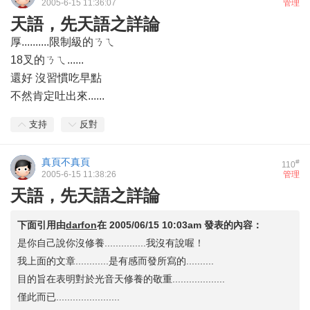
2005-6-15 11:36:07
管理
天語，先天語之詳論
厚..........限制級的ㄋㄟ
18叉的ㄋㄟ......
還好 沒習慣吃早點
不然肯定吐出來......
支持
反對
真頁不真頁
#
110
2005-6-15 11:38:26
管理
天語，先天語之詳論
下面引用由
darfon
在
2005/06/15 10:03am
發表的內容：
是你自己說你沒修養...............我沒有說喔！
我上面的文章............是有感而發所寫的..........
目的旨在表明對於光音天修養的敬重...................
僅此而已.......................