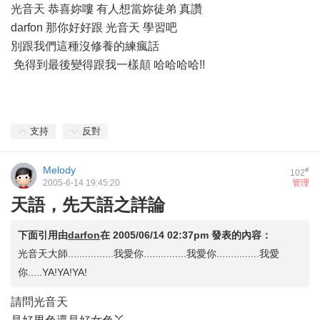
光音天 恭喜妳嘍 有人想當妳徒弟 真讚
darfon 那你好好跟 光音天 學習吧
別跟我們這種沒修養的練瘋話
免得到最後變得跟我一樣顛 哈哈哈哈!!
支持
反對
Melody
#
102
2005-6-14 19:45:20
管理
天語，先天語之詳論
下面引用由
darfon
在
2005/06/14 02:37pm
發表的內容：
光音天大師................我愛你...............我愛你...............我愛
你.....YA!YA!YA!
請問光音天