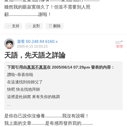
雖然我的眼寂寞很久了！但並不需要別人照
顧..........................謝啦！
支持
反對
刪除
遊客
60.248.84.6160.x
#
107
2005-6-15 10:03:23
管理
天語，先天語之詳論
下面引用由
真頁不真頁
在
2005/06/14 07:29pm
發表的內容：
讚啦~恭喜你啦
在這邊找到你師父了
快吧 快去找他拜師
這裡是杜娟窩 來有失你的格調
...
是你自己說你沒修養...............我沒有說喔！
我上面的文章............是有感而發所寫的..........