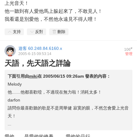
上光音天！
他一聽到有人愛他馬上躲起來了，不敢見人！
我看還是別愛他，不然他永遠見不得人哩！
支持
反對
刪除
遊客
60.248.84.6160.x
#
106
2005-6-15 09:53:14
管理
天語，先天語之詳論
下面引用由
miki
在
2005/06/15 09:26am
發表的內容：
Melody
他.......他都喜歡噎，不過現在無力啦！消耗太多！
darfon
請問你最喜歡聽的歌是不是周華健 寂寞的眼，不然怎會愛上光音
天！
...
愛他........是愛他的修養..........愛他的品行..............