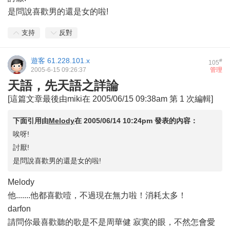
是問說喜歡男的還是女的啦!
支持
反對
遊客
61.228.101.x
#
105
2005-6-15 09:26:37
管理
天語，先天語之詳論
[這篇文章最後由miki在 2005/06/15 09:38am 第 1 次編輯]
下面引用由
Melody
在
2005/06/14 10:24pm
發表的內容：
唉呀!
討厭!
是問說喜歡男的還是女的啦!
Melody
他.......他都喜歡噎，不過現在無力啦！消耗太多！
darfon
請問你最喜歡聽的歌是不是周華健 寂寞的眼，不然怎會愛