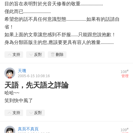
目的旨在表明對於光音天修養的敬重...................
僅此而已.......................
希望您的話不具任何意識型態.................如果有的話請自
省！
如果上面的文章讓您感到不舒服......只能跟您說抱歉！
身為分類區版主的您,應該要更具有容人的雅量...........
支持
反對
刪除
天璣
#
108
2005-6-15 10:08:16
管理
天語，先天語之詳論
哈哈~~
笑到快中風了
支持
反對
真頁不真頁
#
109