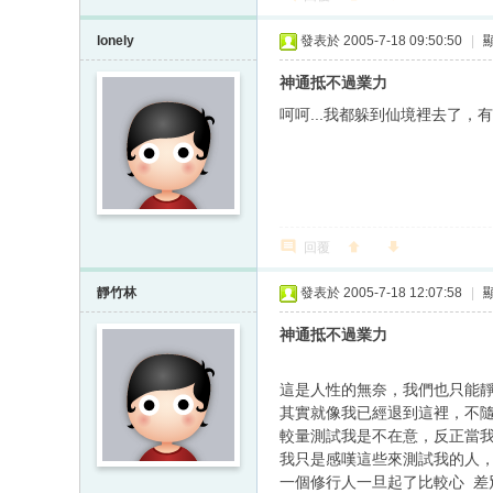
lonely
發表於 2005-7-18 09:50:50
|
神通抵不過業力
呵呵...我都躲到仙境裡去了，有
回覆
靜竹林
發表於 2005-7-18 12:07:58
|
神通抵不過業力
這是人性的無奈，我們也只能
其實就像我已經退到這裡，不
較量測試我是不在意，反正當
我只是感嘆這些來測試我的人
一個修行人一旦起了比較心 差