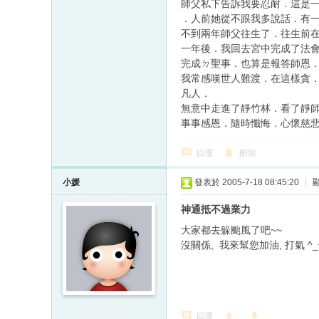
師父私下告訴我要忍耐．這是
．人前她從不跟我多說話．有
不到兩年師父往生了．往生前
一年後．我回去宮中完成了法會
完成ㄉ聖事．也算是報答師恩
我常感嘆世人難渡．在這樣貪．
凡人．
無意中走進了靜竹林．看了靜
事事感恩．隨時懺悔．心懷慈
回覆
刪除
小媛
發表於 2005-7-18 08:45:20
|
神通抵不過業力
大家都去躲颱風了吧~~
沒關係, 我來幫您加油, 打氣 ^_
回覆