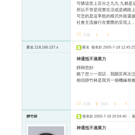
可憐這世上百分之九九.九都是
所以不管是現實生活或是網路上 
可悲的是這爭慾的模式外面還披著一
社會主流修行在實際的呈現上，
回覆
匿名
218.160.157.x
匿名
發表於 2005-7-18 12:45:2
神通抵不過業力
靜師您好:
聽了您ㄉ一習話．我眼匡再次
相信靜竹林是我另一個機緣相
回覆
刪除
靜竹林
發表於 2005-7-18 20:04:40
|
神通抵不過業力