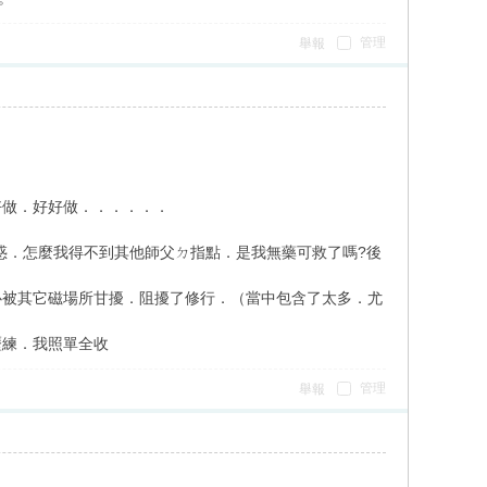
管理
舉報
好做．好好做．．．．．．
迷惑．怎麼我得不到其他師父ㄉ指點．是我無藥可救了嗎?後
心被其它磁場所甘擾．阻擾了修行．（當中包含了太多．尤
歷練．我照單全收
管理
舉報