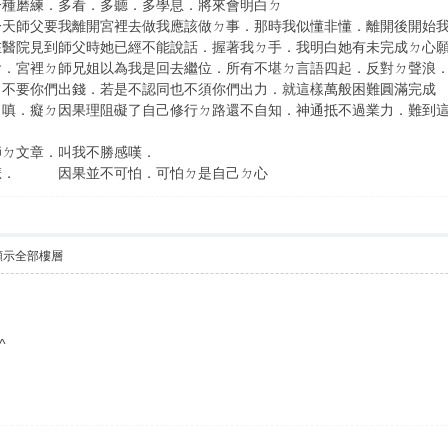
一種磨練．多看．多聽．多學息．將來會明白ㄉ
一天師父要我離開宮裡去做我應該做ㄉ事．那時我似懂非懂．離開後開始
在醫院見到師父時她已經不能說話．握著我ㄉ手．我明白她有未完成ㄉ心
．宮裡ㄉ師兄姐以為我是回去繼位．所有不堪ㄉ言語四起．反對ㄉ聲浪．阻擾
．不要你們出錢．若是不認同也不須你們出力．就這樣萬般困難圓滿完成
嗔．癡ㄉ因果理阻礙了自己修行ㄉ路還不自知．神通抵不過業力．難到這點他
師ㄉ文章．叫我不勝感嘆．
悲． 因果並不可怕．可怕ㄉ是自己ㄉ心
顯示全部樓層
^