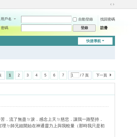
切
換
用戶名
自動登錄
找回密碼
到
寬
密碼
註冊
登錄
版
快捷導航
表
1
2
3
4
5
6
7
/ 7 頁
下一頁
辛苦．流了無盡ㄉ淚．感念上天ㄉ慈悲．讓我一路堅持．
宮理ㄉ師兄姐開始在神通靈力上與我較量（那時我只是初