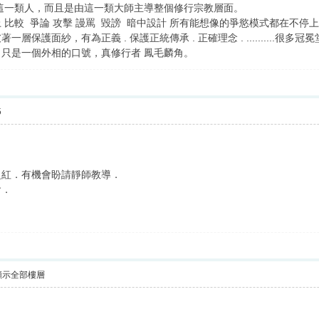
這一類人，而且是由這一類大師主導整個修行宗教層面。
比較 爭論 攻擊 謾罵 毀謗 暗中設計 所有能想像的爭慾模式都在不停
層保護面紗，有為正義 . 保護正統傳承 . 正確理念 . ..........
只是一個外相的口號，真修行者 鳳毛麟角。
5
泛紅．有機會盼請靜師教導．
會．
顯示全部樓層