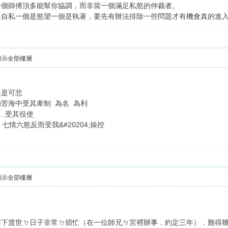
一個師傅頂多能幫你協調，而非當一個滿足私慾的仲裁者。
是自私一個是慾望一個是執著，要先有辦法排除一些問題才有機會真的進
顯示全部樓層
真是可悲
苦海中受其牽制 為名 為利
...受其役使
情六慾反而受我&#20204;操控
顯示全部樓層
排下渡世ㄉ日子非常ㄉ煩忙（在一位師兄ㄉ宮裡辦事．約定三年）．難得