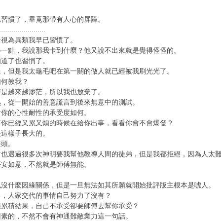
已習慣了，畢竟那帶有人心的屏障。
...............
者視為異類我早已習慣了。
心一點，我說那我卡到什麼？他又說不出來就是覺得怪怪的。
知道了也習慣了。
過，但是我太龜毛吧在第一關的做人就已經被我刷光光了。
如何教我？
傅是越來越渺茫，所以我也放棄了。
熟，從一開始的善意謊言到後來無意中的測試。
看你的心性耐性的承受度如何。
等你已經又累又煩的時候在給你出事，看看你會不會爆發？
是這樣子長大的。
盡頭。
前也遇過很多次神明要我幫他教導人間的徒弟，但是我都拒絕，因為人太
平安如意，不然就是師傅無能。
也沒什麼因緣關係，但是一旦無法如其所願就開始批評版主根本是唬人。
己，人家交代的事情自己努力了沒有？
誤累積結果，自己不承受卻要師傅去幫你承受？
因素的，不然不會有神通難敵業力這一句話。