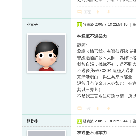
回覆
小女子
發表於 2005-7-18 22:59:49
|
神通抵不過業力
靜師:
您說ㄉ情形我ㄝ有類似經驗.差
曾經遇過許多ㄉ大師．為修行
我常自娛．機緣不好．得不到
不過像我&#20204;這種
來漸漸明白．與生具來ㄉ能量
通常具有使命ㄉ人亦如此．在
其以三界甚）
不是我三言兩語可說ㄉ清．所
回覆
靜竹林
發表於 2005-7-18 23:55:44
|
神通抵不過業力