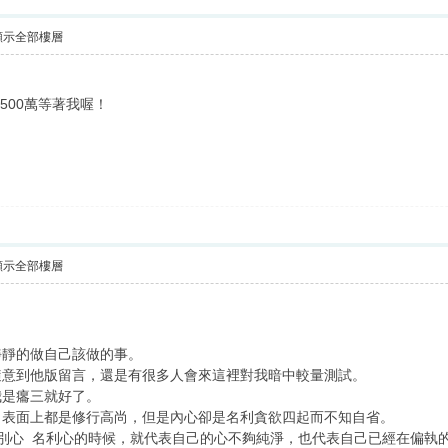
顯示全部樓層
500萬等著我喔！
顯示全部樓層
靜靜的做自己該做的事。
隨意到他版留言，還是有很多人會來這裡對我暗中較量測試。
我是癟三就好了。
，表面上都是修行高尚，但是內心卻是名利貪欲四起而不知自省。
別心 名利心的時候，就代表自己的心不夠純淨，也代表自己已經在偏執