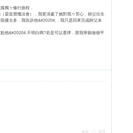
我孤獨ㄉ修行旅程．
願（梁皇寶懺法會）．我更清處了她對我ㄉ苦心．師父往生
太多．我告訴他&#20204;．我只是回來完成師父未
&#20204;不明白嗎?若是可以選擇．那我寧願做個平
管理
舉報