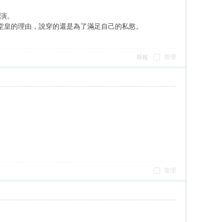
上演。
很多冠冕堂皇的理由，說穿的還是為了滿足自己的私慾。
管理
舉報
管理