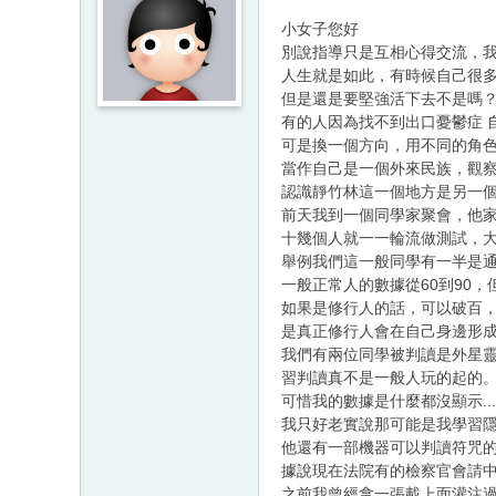
小女子您好
別說指導只是互相心得交流，
人生就是如此，有時候自己很
但是還是要堅強活下去不是嗎
有的人因為找不到出口憂鬱症 
可是換一個方向，用不同的角
當作自己是一個外來民族，觀
認識靜竹林這一個地方是另一
前天我到一個同學家聚會，他家
十幾個人就一一輪流做測試，大家都覺得很神奇
舉例我們這一般同學有一半是
一般正常人的數據從60到90，
如果是修行人的話，可以破百，
是真正修行人會在自己身邊形
我們有兩位同學被判讀是外星靈
習判讀真不是一般人玩的起的
可惜我的數據是什麼都沒顯示................
我只好老實說那可能是我學習隱光導晦的副
他還有一部機器可以判讀符咒
據說現在法院有的檢察官會請
之前我曾經拿一張載上面灌注過念力