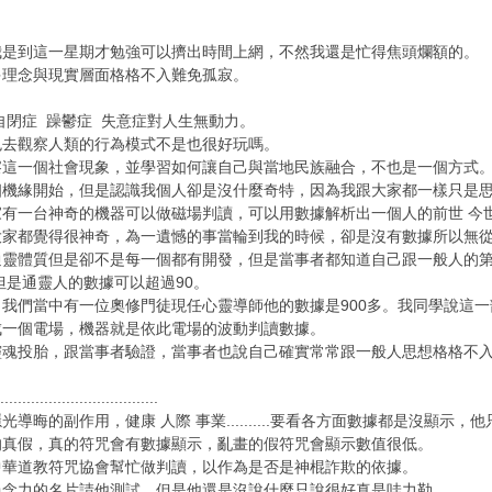
我是到這一星期才勉強可以擠出時間上網，不然我還是忙得焦頭爛額的。
多理念與現實層面格格不入難免孤寂。
？
自閉症 躁鬱症 失意症對人生無動力。
色去觀察人類的行為模式不是也很好玩嗎。
察這一個社會現象，並學習如何讓自己與當地民族融合，不也是一個方式
個機緣開始，但是認識我個人卻是沒什麼奇特，因為我跟大家都一樣只是
有一台神奇的機器可以做磁場判讀，可以用數據解析出一個人的前世 今世
，為一遺憾的事當輪到我的時候，卻是沒有數據所以無從判讀.....................
通靈體質但是卻不是每一個都有開發，但是當事者都知道自己跟一般人的
但是通靈人的數據可以超過90。
我們當中有一位奧修門徒現任心靈導師他的數據是900多。我同學說這
成一個電場，機器就是依此電場的波動判讀數據。
魂投胎，跟當事者驗證，當事者也說自己確實常常跟一般人思想格格不入
。
.......................
作用，健康 人際 事業..........要看各方面數據都是沒顯示，他只說一句很乾淨很好
的真假，真的符咒會有數據顯示，亂畫的假符咒會顯示數值很低。
中華道教符咒協會幫忙做判讀，以作為是否是神棍詐欺的依據。
的名片請他測試，但是他還是沒說什麼只說很好真是哇力勒............