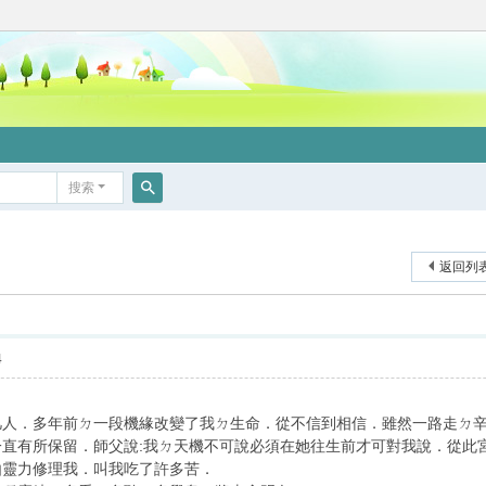
搜索
搜
索
返回列
4
凡人．多年前ㄉ一段機緣改變了我ㄉ生命．從不信到相信．雖然一路走ㄉ
一直有所保留．師父說:我ㄉ天機不可說必須在她往生前才可對我說．從此
由靈力修理我．叫我吃了許多苦．