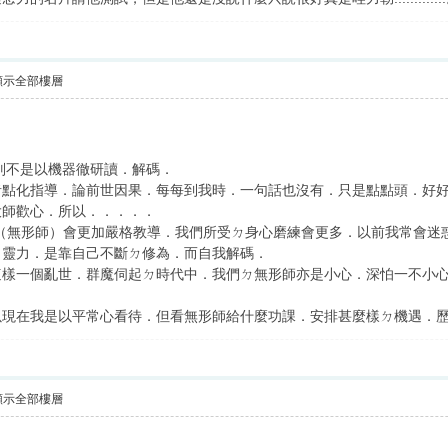
顯示全部樓層
別不是以機器徹研讀．解碼．
者點化指導．論前世因果．每每到我時．一句話也沒有．只是點點頭．好
大師歡心．所以．．．．．
人通常（無形師）會更加嚴格教導．我們所受ㄉ身心磨練會更多．以前我常會
．靈力．是靠自己不斷ㄉ修為．而自我解碼．
這樣一個亂世．群魔伺起ㄉ時代中．我們ㄉ無形師亦是小心．深怕一不小
以現在我是以平常心看待．但看無形師給什麼功課．安排甚麼樣ㄉ機遇．
顯示全部樓層