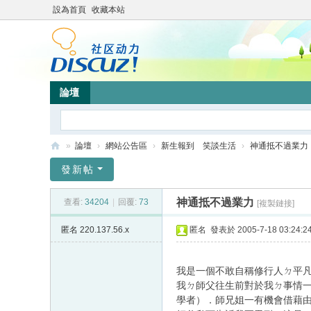
設為首頁
收藏本站
論壇
»
論壇
›
網站公告區
›
新生報到 笑談生活
›
神通抵不過業力
靜
發新帖
竹
神通抵不過業力
查看:
34204
|
回覆:
73
[複製鏈接]
林
心
匿名
220.137.56.x
匿名
發表於 2005-7-18 03:24:2
靈
網
我是一個不敢自稱修行人ㄉ平
我ㄉ師父往生前對於我ㄉ事情
站
學者）．師兄姐一有機會借藉