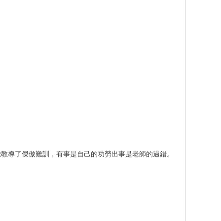
難教導了傑傲難訓，有事是自己的功勞出事是老師的過錯。