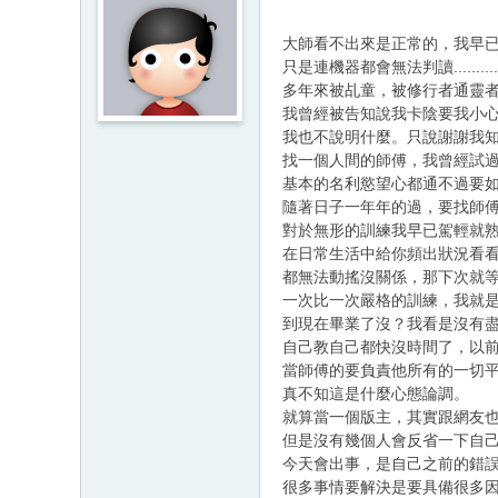
大師看不出來是正常的，我早
只是連機器都會無法判讀..................
多年來被乩童，被修行者通靈
我曾經被告知說我卡陰要我小
我也不說明什麼。只說謝謝我
找一個人間的師傅，我曾經試
基本的名利慾望心都通不過要
隨著日子一年年的過，要找師
對於無形的訓練我早已駕輕就
在日常生活中給你頻出狀況看
都無法動搖沒關係，那下次就
一次比一次嚴格的訓練，我就
到現在畢業了沒？我看是沒有
自己教自己都快沒時間了，以
當師傅的要負責他所有的一切
真不知這是什麼心態論調。
就算當一個版主，其實跟網友
但是沒有幾個人會反省一下自
今天會出事，是自己之前的錯
很多事情要解決是要具備很多