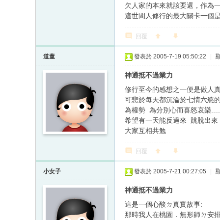
欠人家的本來就該要還，作為
這世間人修行的最大關卡一個
回覆
道童
發表於 2005-7-19 05:50:22
|
神通抵不過業力
修行至今的感想之一便是做人
可悲於每天都沉淪於七情六慾的
為權勢 為分別心而喜怒哀樂....
希望有一天能反過來 跳脫出來 七
大家互相共勉
回覆
小女子
發表於 2005-7-21 00:27:05
|
神通抵不過業力
這是一個心酸ㄉ真實故事:
那時我人在桃園．無形師ㄉ安