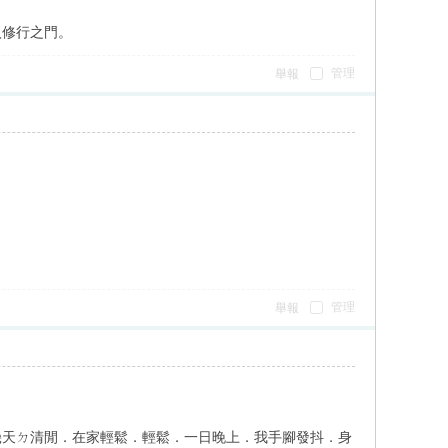
入修行之門。
管理
舉報
管理
舉報
幾天ㄉ清閒．在家輕鬆．輕鬆．一日晚上．我手腳發抖．身