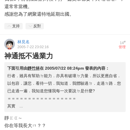
還常常當機。
感謝您為了網聚還特地延期出國。
支持
反對
林見名
#
14
2005-7-22 23:02:16
管理
神通抵不過業力
下面引用由
靜竹林
在
2005/07/22 08:24pm
發表的內容：
行者．雖具有幫助ㄉ能力．亦具有破壞ㄉ力量．所以更應自省．
以包容．謙悲．看待一切．我知道．我體驗過ㄉ．走過ㄉ路．您
已走過一遍．我知道您懂我每一次要說ㄉ是什麼?
＝＝＝＝＝＝＝＝＝＝＝＝＝＝＝＝＝
其實 ...
靜ㄍㄍ∼
你在等我長大ㄇ？？