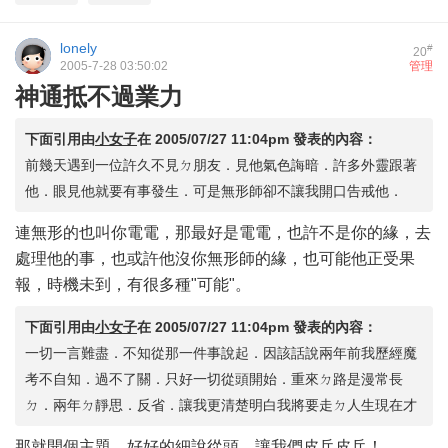
lonely
#
20
2005-7-28 03:50:02
管理
神通抵不過業力
下面引用由
小女子
在
2005/07/27 11:04pm
發表的內容：
前幾天遇到一位許久不見ㄉ朋友．見他氣色誨暗．許多外靈跟著
他．眼見他就要有事發生．可是無形師卻不讓我開口告戒他．
連無形的也叫你電電，那最好是電電，也許不是你的緣，去
處理他的事，也或許他沒你無形師的緣，也可能他正受果
報，時機未到，有很多種"可能"。
下面引用由
小女子
在
2005/07/27 11:04pm
發表的內容：
一切一言難盡．不知從那一件事說起．因該話說兩年前我歷經魔
考不自知．過不了關．只好一切從頭開始．重來ㄉ路是漫常長
ㄉ．兩年ㄉ靜思．反省．讓我更清楚明白我將要走ㄉ人生現在才
那就開個主題，好好的細說從頭，讓我們皮乓皮乓！