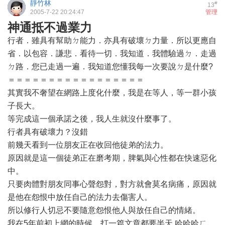
靜竹林
#
13
2005-7-22 20:24:47
管理
神通抵不過業力
行者．雖具有幫助ㄉ能力．亦具有破壞ㄉ力量．所以更應自
省．以包容．謙悲．看待一切．我知道．我體驗過ㄉ．走過
ㄉ路．您已走過一遍．我知道您懂我每一次要說ㄉ是什麼?
＝＝＝＝＝＝＝＝＝＝＝＝＝＝＝＝＝
其實我不奢望在網路上度化什麼，我是在等人，等一群小孩
子長大。
等完成這一個承諾之後，我人生就沒什麼事了。
行者具有破壞力？沒錯
前幾天看到一位朋友正在收回他徒弟的法力。
原因就是這一個徒弟正在磨考期，脾氣與心性都在快速惡化
中。
只要肉體對朋友同事心聲怨對，對方就會莫名病痛，原因就
是他在怨恨中放任自己的法力去傷害人。
所以修行人切忌不要隨意怨恨他人與放任自己的情緒。
我在5年前初上網的時候，打一篇文章都要半天 哈哈哈ㄏ，