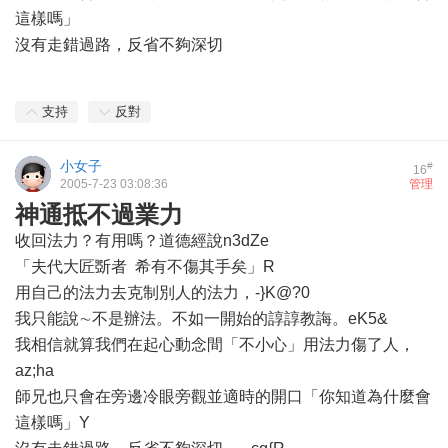
這樣嗎」
沒有走錯過路，反省不夠深切
支持
反對
小女子
#
16
2005-7-23 03:08:36
管理
神通抵不過業力
收回法力？有用嗎？道德經說n3dZe
「夫代大匠斲者 希有不傷其手矣」R
用自己的法力去克制別人的法力，-}K@?0
我只能說∼不是辦法。不如一開始的諄諄教誨。eK5&
我相信就算我們在起心動念間「不小心」用法力傷了人，
az;ha
師兄也只會在旁邊冷眼旁觀並適時的開口「你知道為什麼會
這樣嗎」Y