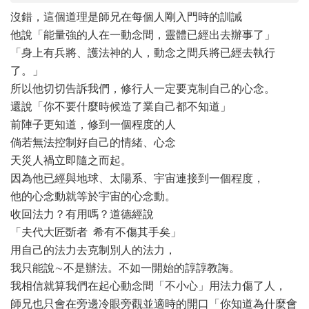
沒錯，這個道理是師兄在每個人剛入門時的訓誡
他說「能量強的人在一動念間，靈體已經出去辦事了」
「身上有兵將、護法神的人，動念之間兵將已經去執行
了。」
所以他切切告訴我們，修行人一定要克制自己的心念。
還說「你不要什麼時候造了業自己都不知道」
前陣子更知道，修到一個程度的人
倘若無法控制好自己的情緒、心念
天災人禍立即隨之而起。
因為他已經與地球、太陽系、宇宙連接到一個程度，
他的心念動就等於宇宙的心念動。
收回法力？有用嗎？道德經說
「夫代大匠斲者 希有不傷其手矣」
用自己的法力去克制別人的法力，
我只能說∼不是辦法。不如一開始的諄諄教誨。
我相信就算我們在起心動念間「不小心」用法力傷了人，
師兄也只會在旁邊冷眼旁觀並適時的開口「你知道為什麼會