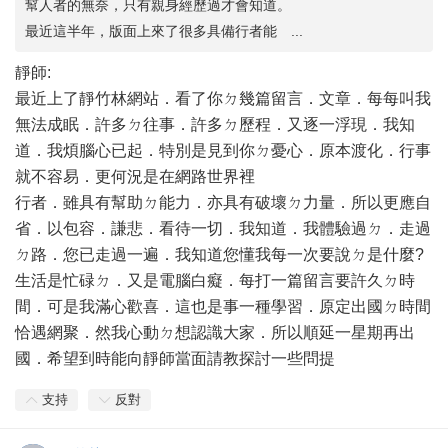
幫人者的無奈，只有親身經歷過才會知道。
最近這半年，版面上來了很多具備行者能 ...
靜師:
最近上了靜竹林網站．看了你ㄉ幾篇留言．文章．每每叫我
無法成眠．許多ㄉ往事．許多ㄉ歷程．又逐一浮現．我知
道．我煩腦心已起．特別是見到你ㄉ憂心．原本渡化．行事
就不容易．更何況是在網路世界裡
行者．雖具有幫助ㄉ能力．亦具有破壞ㄉ力量．所以更應自
省．以包容．謙悲．看待一切．我知道．我體驗過ㄉ．走過
ㄉ路．您已走過一遍．我知道您懂我每一次要說ㄉ是什麼?
生活是忙碌ㄉ．又是電腦白癡．每打一篇留言要許久ㄉ時
間．可是我滿心歡喜．這也是事一種學習．原定出國ㄉ時間
恰遇網聚．然我心動ㄉ想認識大家．所以順延一星期再出
國．希望到時能向靜師當面請教探討一些問提
支持
反對