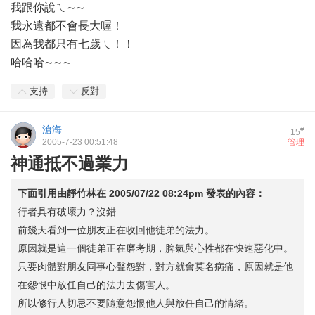
我跟你說ㄟ∼∼
我永遠都不會長大喔！
因為我都只有七歲ㄟ！！
哈哈哈∼∼∼
支持
反對
滄海
#
15
2005-7-23 00:51:48
管理
神通抵不過業力
下面引用由
靜竹林
在
2005/07/22 08:24pm
發表的內容：
行者具有破壞力？沒錯
前幾天看到一位朋友正在收回他徒弟的法力。
原因就是這一個徒弟正在磨考期，脾氣與心性都在快速惡化中。
只要肉體對朋友同事心聲怨對，對方就會莫名病痛，原因就是他
在怨恨中放任自己的法力去傷害人。
所以修行人切忌不要隨意怨恨他人與放任自己的情緒。