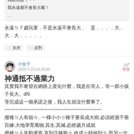
我永遠都不會長大喔！
...
永遠ㄉ７歲玩童．不是永遠不會長大． 是．．．．大．
大．大．．．．．
支持
反對
小女子
#
18
2005-7-23 04:25:40
管理
神通抵不過業力
其實我不奢望在網路上度化什麼，我是在等人，等一群小孩
子長大。dN
等完成這一個承諾之後，我人生就沒什麼事了。
~~~~~~~~~~~~~~~~~~~~~~~~~~~~~~~~~~~~
撥種ㄉ人有福ㄌ. 一棵小小ㄉ種子要長成大樹.必須經過千垂
百練.大地孕育萬物.其生.其滅.必經歲月成就
撥種ㄉ人辛勤灌蓋.直到庄稼熟ㄌ.收成ㄉ時候到ㄌ.而另一次