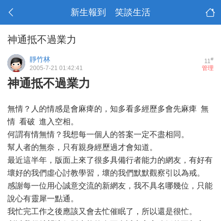
新生報到 笑談生活
神通抵不過業力
靜竹林
#
11
2005-7-21 01:42:41
管理
神通抵不過業力
無情？人的情感是會麻痺的，知多看多經歷多會先麻痺 無
情 看破 進入空相。
何謂有情無情？我想每一個人的答案一定不盡相同。
幫人者的無奈，只有親身經歷過才會知道。
最近這半年，版面上來了很多具備行者能力的網友，有好有
壞好的我們虛心討教學習，壞的我們默默觀察引以為戒。
感謝每一位用心誠意交流的新網友，我不具名哪幾位，只能
說心有靈犀一點通。
我忙完工作之後應該又會去忙催眠了，所以還是很忙。