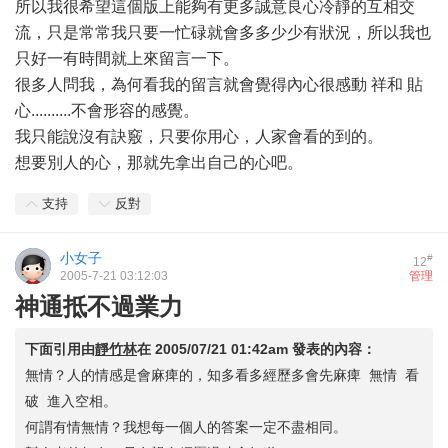
所以我很希望這個版上能夠有更多誠意良心冷靜的互相交
流，只是常常我只要一忙碌就會多多少少有狀況，所以我也
只好一有時間就上來留言一下。
很多人問我，為何看我的留言就會覺得內心很感動 祥和 貼
心..........不會形容的感覺。
我只能說沒有訣竅，只要你用心，人家會看的到的。
想要別人的心，那就先拿出自己的心吧。
支持
反對
小女子
#
12
2005-7-21 03:12:03
管理
神通抵不過業力
下面引用由
靜竹林
在
2005/07/21 01:42am
發表的內容：
無情？人的情感是會麻痺的，知多看多經歷多會先麻痺 無情 看
破 進入空相。
何謂有情無情？我想每一個人的答案一定不盡相同。