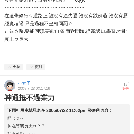
沒有走錯過路，反省不夠深切 cq{R
~~~~~~~~~~~~~~~~~~~~~~~~~~~~~~
在這條修行ㄉ道路上.誰沒有迷失過.誰沒有跌倒過.誰沒有歷
經魔考過.只是過程不盡相同罷ㄌ.
走錯ㄌ路.要能回頭.要能自省.面對問題.從新認知.學習.才能
真正ㄉ長大
支持
反對
小女子
#
17
2005-7-23 03:17:19
管理
神通抵不過業力
下面引用由
林見名
在
2005/07/22 11:02pm
發表的內容：
靜ㄍㄍ∼
你在等我長大ㄇ？？
我跟你說ㄟ∼∼