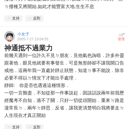
ㄉ撥種又將開始.如此才能豐富大地.生生不息
支持
反對
小女子
#
19
2005-7-27 23:04:55
管理
神通抵不過業力
前幾天遇到一位許久不見ㄉ朋友．見他氣色誨暗．許多外靈
跟著他．眼見他就要有事發生．可是無形師卻不讓我開口告
戒他．這兩年我一直處於靜止狀態．知道ㄉ事不能說．除非
必要不得以ㄉ情況下才能出手處理．
靜師: 你是否也遇過這種情形．
一切一言難盡．不知從那一件事說起．因該話說兩年前我歷
經魔考不自知．過不了關．只好一切從頭開始．重來ㄉ路是
漫常長ㄉ．兩年ㄉ靜思．反省．讓我更清楚明白我將要走ㄉ
人生現在才真正開始
支持
反對