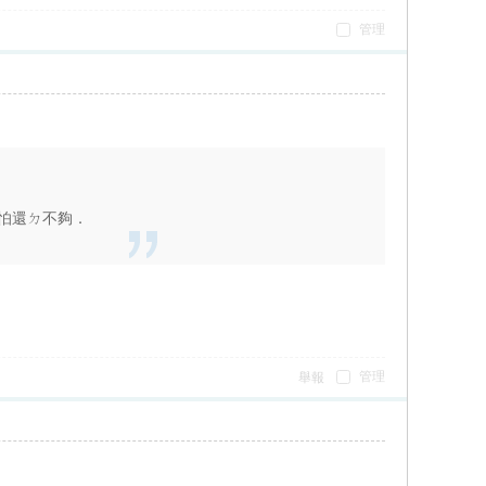
管理
怕還ㄉ不夠．
管理
舉報