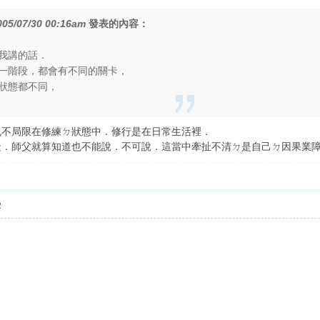
005/07/30 00:16am
發表的內容：
我講的話．
一階段，都會有不同的關卡，
狀態都不同，
也不局限在修練ㄉ狀態中．修行是在日常生活裡．
緊．師父就算知道也不能說．不可說．這當中牽扯不清ㄉ是自己ㄉ因果業
2