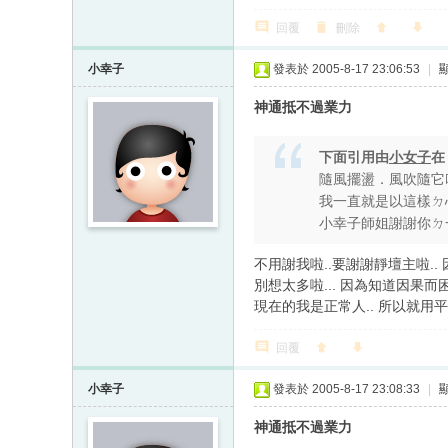
回覆
刪除
小幸子
發表於 2005-8-17 23:06:53
|
神通抵不過業力
下面引用由
小女子
隨風擺盪．風吹隨它
我一直就是以這樣ㄉ
小幸子師姐謝謝你ㄉ
不用謝我啦..要謝謝靜壇主啦..
別想太多啦... 因為知道因果而
現在的我是正常人.. 所以就用
回覆
小幸子
發表於 2005-8-17 23:08:33
|
神通抵不過業力