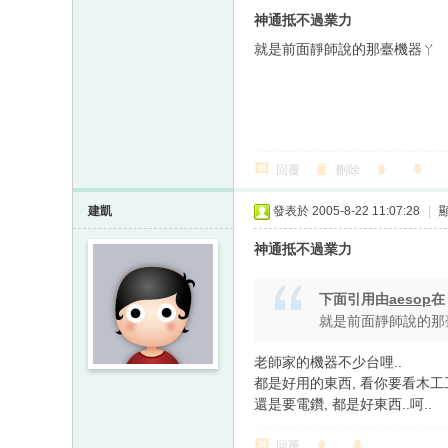
神通抵不過業力
就是前面靜師說的那臺機器ㄚ
回覆
刪除
建凱
發表於 2005-8-22 11:07:28
|
神通抵不過業力
下面引用由
aesop
就是前面靜師說的那
老師家的機器不少台哩..
都是好用的東西, 看你要看木工
還是要電鑽, 都是好東西..呵..
回覆