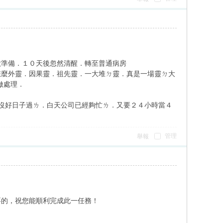
做準備．１０天後忽然清醒．轉至普通病房
怎麼外靈．因果靈．祖先靈．一大堆ㄉ靈．真是一場靈ㄉ大
做處理．
沒好日子過ㄌ．白天公司已經夠忙ㄌ．又要２４小時當４
管理
舉報
要的，祝您能順利完成此一任務！