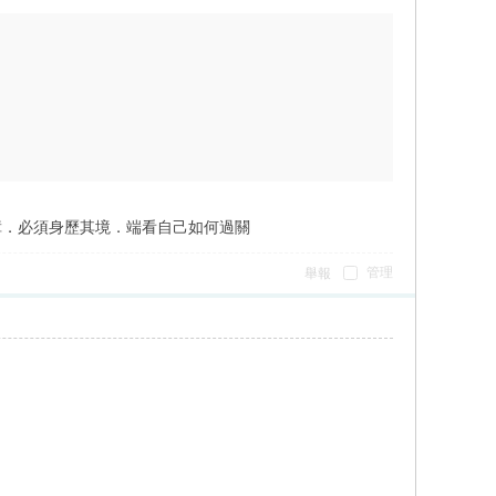
障．必須身歷其境．端看自己如何過關
管理
舉報