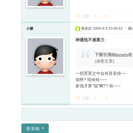
回覆
小媛
發表於 2005-9-3 23:49:42
|
顯
神通抵不過業力
下面引用由
lonely
(保密文章)
一切冥冥之中自有其安排~~
強勢? 哇哈哈~~~
多強才算"強"啊?? 哈~~~
回覆
發新帖