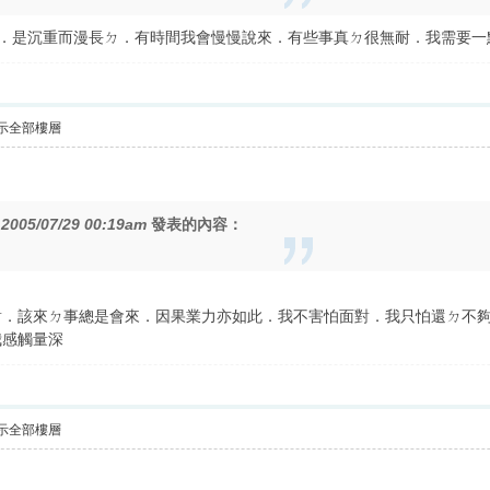
說重頭．是沉重而漫長ㄉ．有時間我會慢慢說來．有些事真ㄉ很無耐．我需要
示全部樓層
在
2005/07/29 00:19am
發表的內容：
對．該來ㄉ事總是會來．因果業力亦如此．我不害怕面對．我只怕還ㄉ不
我感觸量深
示全部樓層