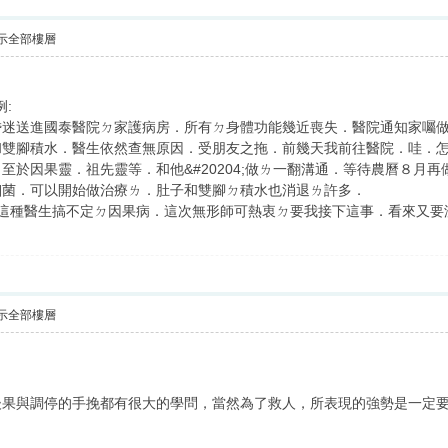
示全部樓層
:
昏迷送進國泰醫院ㄉ家護病房．所有ㄉ身體功能幾近喪失．醫院通知家囑
和雙腳積水．醫生依然查無原因．受朋友之拖．前幾天我前往醫院．哇．
至於因果靈．祖先靈等．和他&#20204;做ㄌ一翻溝通．等待農曆８月再
細菌．可以開始做治療ㄌ．肚子和雙腳ㄉ積水也消退ㄌ許多．
來這種醫生搞不定ㄉ因果病．這次無形師可熱衷ㄉ要我接下這事．看來又要
示全部樓層
後果與調停的手挽都有很大的學問，當然為了救人，所表現的強勢是一定