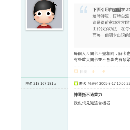
下面引用由
如颶
在
2
迷時師渡，悟時自渡
這是從前家師常常跟
由於我的功法，在每
而每一個關卡出現的
...
每個人ㄉ關卡不盡相同．關卡
有些重大關卡並不會事先有預
回覆
匿名
218.167.181.x
匿名
發表於 2005-8-17 10:06:2
神通抵不過業力
我也想見識這台機器