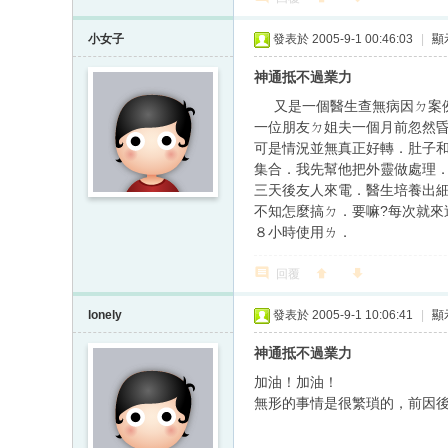
小女子
發表於 2005-9-1 00:46:03
|
顯
神通抵不過業力
又是一個醫生查無病因ㄉ案例
一位朋友ㄉ姐夫一個月前忽然
可是情況並無真正好轉．肚子
集合．我先幫他把外靈做處理．
三天後友人來電．醫生培養出
不知怎麼搞ㄉ．要嘛?每次就
８小時使用ㄌ．
回覆
lonely
發表於 2005-9-1 10:06:41
|
顯
神通抵不過業力
加油！加油！
無形的事情是很繁瑣的，前因