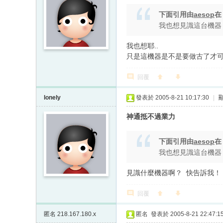
下面引用由
aesop
我也想見識這台機器
我也想耶..
只是這機器是不是要做古了才可
回覆
lonely
發表於 2005-8-21 10:17:30
|
神通抵不過業力
下面引用由
aesop
我也想見識這台機器
見識什麼機器啊？
快告訴我！
回覆
匿名
218.167.180.x
匿名
發表於 2005-8-21 22:47:1