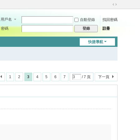
切
換
用戶名
自動登錄
找回密碼
到
寬
密碼
註冊
登錄
版
快捷導航
1
2
3
4
5
6
7
/ 7 頁
下一頁