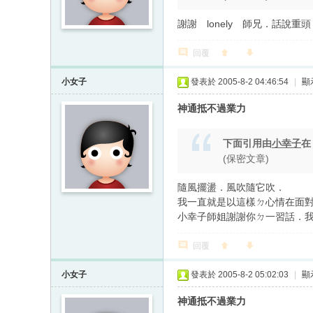
謝謝 lonely 師兄．話
回覆
小女子
發表於 2005-8-2 04:46:54
|
顯
神通抵不過業力
下面引用由
小幸子
(保密文章)
隨風擺盪．風吹隨它吹．
我一直就是以這樣ㄉ心情在面
小幸子師姐謝謝你ㄉ一習話．
回覆
小女子
發表於 2005-8-2 05:02:03
|
顯
神通抵不過業力