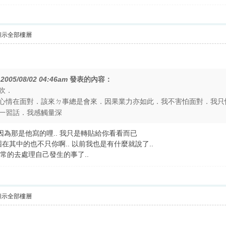
顯示全部樓層
在
2005/08/02 04:46am
發表的內容：
吹．
心情在面對．該來ㄉ事總是會來．因果業力亦如此．我不害怕面對．我只
一習話．我感觸量深
 因為那是他寫的哩.. 我只是轉貼給你看看而已
困在其中的也不只你啊.. 以前我也是有什麼就說了..
平常的去處理自己發生的事了..
顯示全部樓層