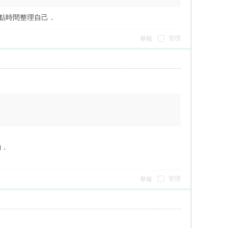
一點時間整理自己．
管理
舉報
夠．
管理
舉報