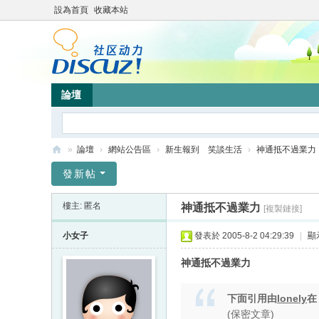
設為首頁
收藏本站
論壇
»
論壇
›
網站公告區
›
新生報到 笑談生活
›
神通抵不過業力
靜
發新帖
竹
樓主: 匿名
神通抵不過業力
[複製鏈接]
林
心
小女子
發表於 2005-8-2 04:29:39
|
顯
靈
神通抵不過業力
網
站
下面引用由
lonely
(保密文章)