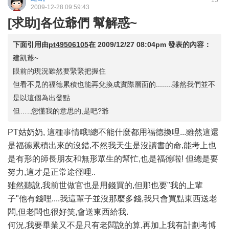
15
2009-12-28 09:59:43
[求助]各位爺們 幫解惑~
下面引用由
pt49506105
在
2009/12/27 08:04pm
發表的內容：
建凱爺~
眼前的現況雖然要緊緊把握住
但看不見的福德累積也能再兌換成實際層面的........雖然我們並不
是以這個為出發點
但…..您懂我的意思的,是吧?爺
PT姑奶奶, 這種事情哦!總不能什麼都用福德換哩...雖然這還
是福德累積出來的沒錯,不然我天生是沒讀書的命,能考上也
是有形的師長朋友和無形眾生的幫忙,也是福德啦! 但總是要
努力,這才是正常途徑哩..
雖然聽說,我前世做官也是用錢買的,但那也要"我的上輩
子"他有錢哩....我這輩子並沒那麼多錢,我只會買點東西送老
闆,但老闆也很好笑,會送東西給我.
何況,我要畢業又不是只有老闆說的算,再加上我有計劃考博