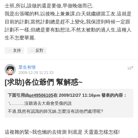
士班,所以,該做的還是要做,早做晚做而已.
我是出張嘴的料,以後晚上兼兼課,白天就繼續當工友.這就是
目前的計劃,當然計劃總是趕不上變化,我保證到時候一定跟
計劃不一樣,但總是要有點想法,不然太被動的過人生,這種人
生不怎麼華麗.
支持
反對
眾生有情
#
16
2009-12-28 11:21:33
[求助]各位爺們 幫解惑~
下面引用由
pt49506105
在
2009/12/27 11:16pm
發表的內容：
ㄟ..........沒聽過去大廟會受傷的說
不過,既然有認識的師兄姊,怎麼沒有請他們處理呢?
這複雜的緊~我也懶的去猜測 到底是 天靈蓋怎樣怎樣!