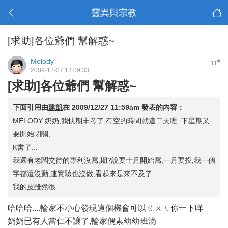
靈異與宗教
[求助]各位爺們 幫解惑~
Melody
#
11
2009-12-27 13:09:33
[求助]各位爺們 幫解惑~
下面引用由
建凱
在
2009/12/27 11:59am
發表的內容：
MELODY 奶奶,我快期末考了,有空的時間就這二天哩..下星期又
要開始閉關,
K書了...
我還有老闆交待的專利沒寫,期?說要十月開始寫,一月要投,我一個
字都還沒動,連實驗也沒做,看起來是來不及了.
我的皮雖然很 ...
哈哈哈....輪家不小心發現這個機會可以ㄍㄨㄟ你一下咩
奶奶已有人當仁不讓了,輪家偶素幼幼班滴