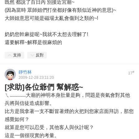
既然 都說了百日內 別接近宮廟~
(因為當時 眾師姐們打坐都好像有類似近神的意思)~
大師姐意思可能是磁場太亂會傷到之類的~!
奶奶您幹麻提呢~我就不太想去理解了!
還要解釋~解釋是很麻煩的
支持
反對
靜竹林
#
17
2009-12-28 23:11:20
[求助]各位爺們 幫解惑~
ㄟ.............大廟的神明本身肚量是夠，問題是喪氣會對其他
兵將與信徒造成影響。
比方是我拿著一支不斷冒著煙的火把到您家店面拜訪，那您
感覺如何？
就算是您可以忍受，其他客人與伙計呢？
這是一個很現實的考量。