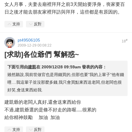
女人月事，夫妻去廟裡拜拜之前3天開始要淨身，喪家要百
日之後才能去朋友家裡拜訪與拜拜，這些都是有原因的。
支持
反對
pt49506105
#
18
2009-12-29 00:08:22
[求助]各位爺們 幫解惑~
下面引用由
建凱
在
2009/12/28 09:59am
發表的內容：
雖然聽說,我前世做官也是用錢買的,但那也要"我的上輩子"他有錢
哩....我這輩子並沒那麼多錢,我只會買點東西送老闆,但老闆也很
好笑,會送東西給我.
建凱爺的老闆人真好,還會送東西給你
不過,建凱爺選的是條不好走的路喔.....很累的
給你精神鼓勵 加油 加油
支持
反對