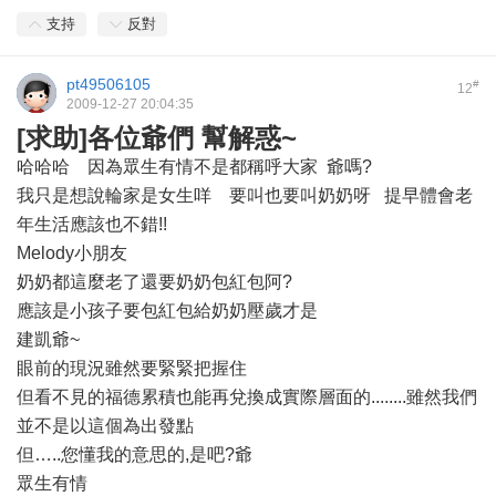
支持
反對
pt49506105
#
12
2009-12-27 20:04:35
[求助]各位爺們 幫解惑~
哈哈哈 因為眾生有情不是都稱呼大家 爺嗎?
我只是想說輪家是女生咩 要叫也要叫奶奶呀 提早體會老
年生活應該也不錯!!
Melody小朋友
奶奶都這麼老了還要奶奶包紅包阿?
應該是小孩子要包紅包給奶奶壓歲才是
建凱爺~
眼前的現況雖然要緊緊把握住
但看不見的福德累積也能再兌換成實際層面的........雖然我們
並不是以這個為出發點
但…..您懂我的意思的,是吧?爺
眾生有情