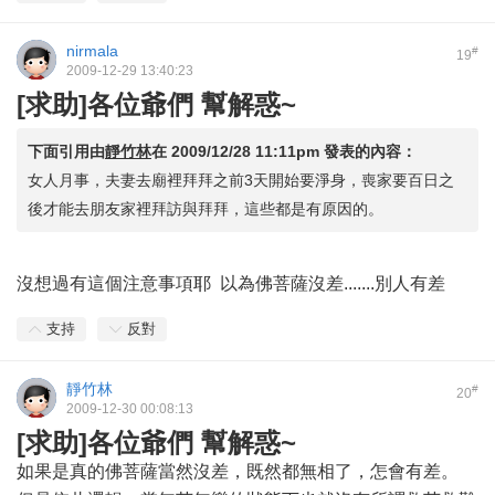
nirmala
#
19
2009-12-29 13:40:23
[求助]各位爺們 幫解惑~
下面引用由
靜竹林
在
2009/12/28 11:11pm
發表的內容：
女人月事，夫妻去廟裡拜拜之前3天開始要淨身，喪家要百日之
後才能去朋友家裡拜訪與拜拜，這些都是有原因的。
沒想過有這個注意事項耶 以為佛菩薩沒差.......別人有差
支持
反對
靜竹林
#
20
2009-12-30 00:08:13
[求助]各位爺們 幫解惑~
如果是真的佛菩薩當然沒差，既然都無相了，怎會有差。