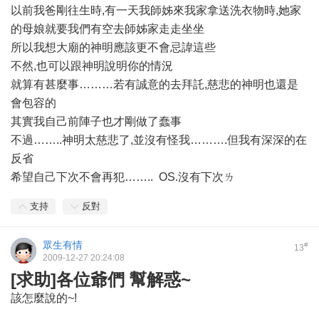
以前我爸剛往生時,有一天我師姊來我家拿送洗衣物時,她家
的母娘就要我們有空去師姊家走走坐坐
所以我想大廟的神明應該更不會忌諱這些
不然,也可以跟神明說明你的情況
就算有甚麼事………若有誠意的去拜託,慈悲的神明也還是
會包容的
其實我自己前陣子也才剛做了蠢事
不過……..神明太慈悲了,並沒有怪我……….但我有深深的在
反省
希望自己下次不會再犯…….. OS.沒有下次ㄌ
支持
反對
眾生有情
#
13
2009-12-27 20:24:08
[求助]各位爺們 幫解惑~
該怎麼說的~!