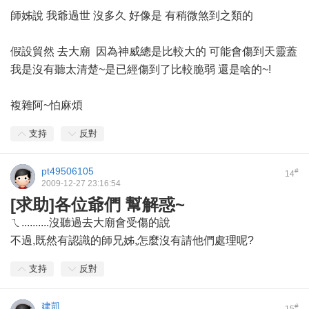
師姊說 我爺過世 沒多久 好像是 有稍微煞到之類的
假設貿然 去大廟 因為神威總是比較大的 可能會傷到天靈蓋
我是沒有聽太清楚~是已經傷到了比較脆弱 還是啥的~!
複雜阿~怕麻煩
支持
反對
pt49506105
#
14
2009-12-27 23:16:54
[求助]各位爺們 幫解惑~
ㄟ..........沒聽過去大廟會受傷的說
不過,既然有認識的師兄姊,怎麼沒有請他們處理呢?
支持
反對
建凱
#