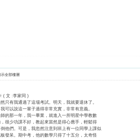
顯示全部樓層
 文 :李家同 )
顯然只有我通過了這場考試。明天，我就要退休了。
，我可以說這一輩子過得非常充實，非常有意義。
老師的那一年，我一畢業，就進入一所明星中學教數
的，很少功課不好，教起來當然是得心應手，輕鬆得
不倒他們。可是，我忽然注意到班上有一位同學上課似
花板發呆。期中考，他的數學只得了十五分，太奇怪