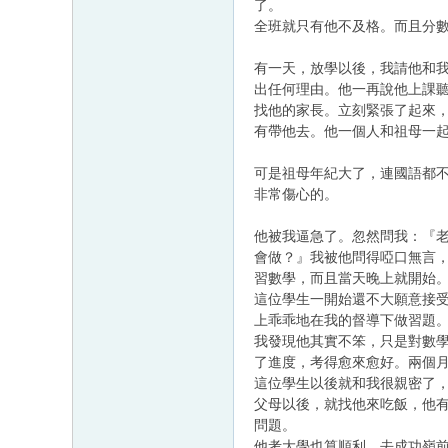
了。
全班就只有他不及格。而且分
有一天，放學以後，我請他和
出任何理由。他一再說他上課
找他的家長。立刻緊張了起來
有帶他去。他一個人和祖母一
可是祖母年紀大了，連國語都
非常傷心的。
他被我逼急了。忽然問我：『
會做？』我被他問得啞口無言
習數學，而且當天晚上就開始
這位學生一開始還不大願意接
上乖乖地在我的督導下做習題
我發現他其實不笨，只是對數
了進度，考得愈來愈好。兩個
這位學生以後就和我很親密了
父母以後，就找他來吃飯，他
問題。
他考大學也算順利，去成功嶺