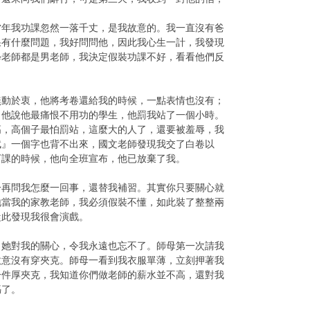
當年我功課忽然一落千丈，是我故意的。我一直沒有爸
果有什麼問題，我好問問他，因此我心生一計，我發現
學老師都是男老師，我決定假裝功課不好，看看他們反
無動於衷，他將考卷還給我的時候，一點表情也沒有；
，他說他最痛恨不用功的學生，他罰我站了一個小時。
高，高個子最怕罰站，這麼大的人了，還要被羞辱，我
賦』一個字也背不出來，國文老師發現我交了白卷以
下課的時候，他向全班宣布，他已放棄了我。
一再問我怎麼一回事，還替我補習。其實你只要關心就
地當我的家教老師，我必須假裝不懂，如此裝了整整兩
從此發現我很會演戲。
。她對我的關心，令我永遠也忘不了。師母第一次請我
故意沒有穿夾克。師母一看到我衣服單薄，立刻押著我
一件厚夾克，我知道你們做老師的薪水並不高，還對我
媽了。