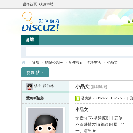
設為首頁
收藏本站
論壇
»
論壇
›
網站公告區
›
新生報到 笑談生活
›
小品文
靜
發新帖
竹
樓主:
靜竹林
小品文
[複製鏈接]
林
心
慧劍斬情絲
發表於 2004-3-23 10:42:25
|
靈
小品文
網
文章分享-溝通原則十五條
站
不管愛情友情都適用喔...^^
一、講出來