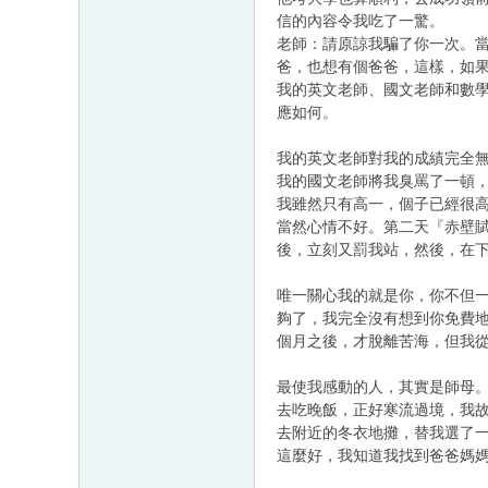
信的內容令我吃了一驚。
老師：請原諒我騙了你一次。
爸，也想有個爸爸，這樣，如
我的英文老師、國文老師和數
應如何。
我的英文老師對我的成績完全
我的國文老師將我臭罵了一頓
我雖然只有高一，個子已經很
當然心情不好。第二天『赤壁
後，立刻又罰我站，然後，在
唯一關心我的就是你，你不但
夠了，我完全沒有想到你免費
個月之後，才脫離苦海，但我
最使我感動的人，其實是師母
去吃晚飯，正好寒流過境，我
去附近的冬衣地攤，替我選了
這麼好，我知道我找到爸爸媽