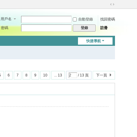
切
換
用戶名
自動登錄
找回密碼
到
寬
密碼
註冊
登錄
版
快捷導航
5
6
7
8
9
10
... 13
/ 13 頁
下一頁