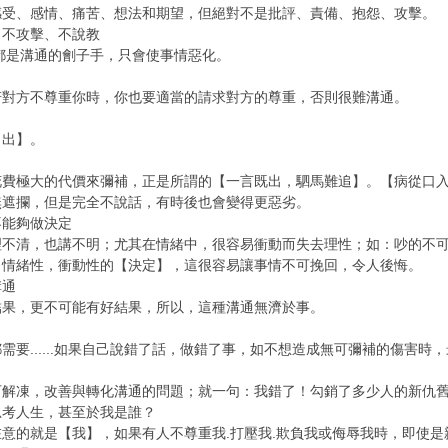
感受、感情、痛苦、想法和期望，但絕對不是批評、責備、抱怨、攻擊。
、不攻擊、不說教
都是溝通的劊子手，只會使事情惡化。
若對方不尊重你時，你也要適當的請求對方的尊重，否則很難溝通。
口出】。
花費極大的代價來彌補，正是所謂的【一言既出，駟馬難追】。【病從口
無遮攔，但是完全不說話，有時後也會變得更惡劣。
不能夠做決定
理不清，也講不明；尤其在情緒中，很容易衝動而失去理性；如：吵的不
出情緒性，衝動性的【決定】，這很容易讓事情不可挽回，令人後悔。
溝通
結果，更不可能有好結果，所以，這種溝通無濟於事。
需要......如果自己說錯了話，做錯了事，如不想造成無可彌補的傷害
可解凍，改善與轉化溝通的問題；就一句：我錯了！勾銷了多少人的新仇
思考人生，甚至於我是誰？
意的就是【我】，如果有人不尊重我.打壓我.欺負我或侮辱我時，即使