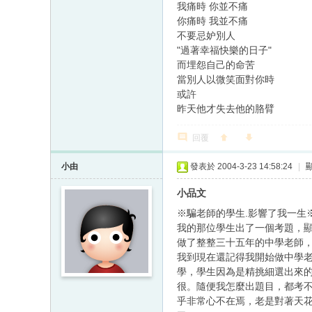
我痛時 你並不痛
你痛時 我並不痛
不要忌妒別人
"過著幸福快樂的日子"
而埋怨自己的命苦
當別人以微笑面對你時
或許
昨天他才失去他的胳臂
回覆
小由
發表於 2004-3-23 14:58:24
|
小品文
※騙老師的學生.影響了我一生※ (
我的那位學生出了一個考題，
做了整整三十五年的中學老師
我到現在還記得我開始做中學
學，學生因為是精挑細選出來
很。隨便我怎麼出題目，都考
乎非常心不在焉，老是對著天