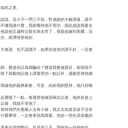
數如此之差。
我談談。這小子一問三不知，對成績的大幅滑落，講不
聽不懂我講什麼，我卻覺得他不用功，因此就說我要去
，他說他五歲時父親生病去世了，母親改嫁到美國，沒
起住，經濟情形很好。
不大會講。也不認識字，如果知道他功課不好，一定會
老師，難道你以為我騙你？難道我會做題目，卻假裝不
，除了鼓勵他以後上課要用功一點以外，還願意替他補
。
受我做他的義務家教，可是，由於我的堅持，他只好晚
。
學反應慢了一點，每週替他補習兩次以後，他終於趕上
月以後，我就不管他了。
，當時我們夫妻兩人沒有小孩，我太太知道這孩子沒有
有什麼事情，一定會來找我商量。包括一些生涯規畫的
前還來向我們辭行，可是第三天，我收到一封他的信，