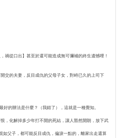
入，禍從口出】甚至於還可能造成無可彌補的終生遺憾哩！
可開交的夫妻，反目成仇的父母子女，對峙已久的上司下
時，最好的辦法是什麼？（我錯了），這就是一種覺知。
舊恨，化解掉多少年打不開的死結，讓人豁然開朗，放下武
是親如父子，都可能反目成仇，偏淚一點的，離家出走還算