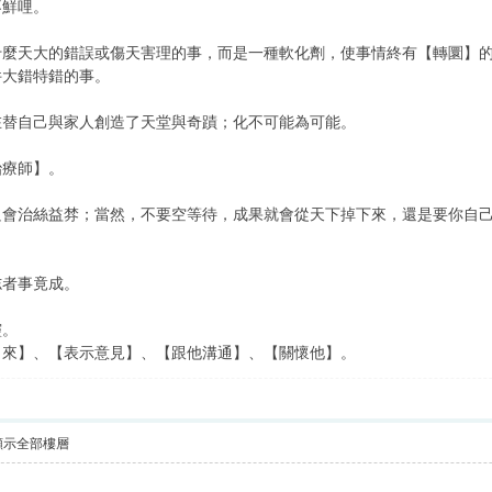
不鮮哩。
什麼天大的錯誤或傷天害理的事，而是一種軟化劑，使事情終有【轉圜】
件大錯特錯的事。
在替自己與家人創造了天堂與奇蹟；化不可能為可能。
治療師】。
只會治絲益棼；當然，不要空等待，成果就會從天下掉下來，還是要你自
志者事竟成。
靈。
出來】、【表示意見】、【跟他溝通】、【關懷他】。
顯示全部樓層