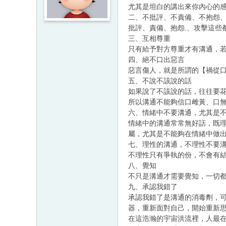
尤其是坦白的講出來你內心的
二、不批評、不責備、不抱怨
批評、責備、抱怨.、攻擊這些
三、互相尊重
只有給予對方尊重才有溝通，
四、絕不口出惡言
惡言傷人，就是所謂的【禍從
五、不說不該說的話
如果說了不該說的話，往往要
所以溝通不能夠信口雌黃、口
六、情緒中不要溝通，尤其是
情緒中的溝通常常無好話，既
屬，尤其是不能夠在情緒中做
七、理性的溝通，不理性不要
不理性只有爭執的份，不會有
八、覺知
不只是溝通才需要覺知，一切都
九、承認我錯了
承認我錯了是溝通的消毒劑，
器，重新面對自己，開始重新
在這浩瀚的宇宙洪流裡，人最在