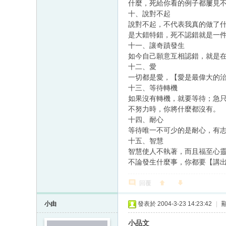
什麼，死給你看的例子都屢見
十、說對不起
說對不起，不代表我真的做了
是大錯特錯，死不認錯就是一
十一、讓奇蹟發生
如今自己願意互相認錯，就是
十二、愛
一切都是愛，【愛是最偉大的
十三、等待轉機
如果沒有轉機，就要等待；急
不努力時，你將什麼都沒有。
十四、耐心
等待唯一不可少的是耐心，有
十五、智慧
智慧使人不執著，而且福至心
不論發生什麼事，你都要【講
回覆
小由
發表於 2004-3-23 14:23:42
|
小品文